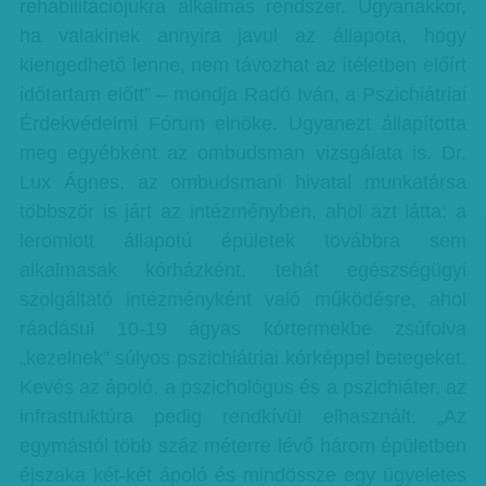
rehabilitációjukra alkalmas rendszer. Ugyanakkor,
ha valakinek annyira javul az állapota, hogy
kiengedhető lenne, nem távozhat az ítéletben előírt
időtartam előtt” – mondja Radó Iván, a Pszichiátriai
Érdekvédelmi Fórum elnöke. Ugyanezt állapította
meg egyébként az ombudsman vizsgálata is. Dr.
Lux Ágnes, az ombudsmani hivatal munkatársa
többször is járt az intézményben, ahol azt látta: a
leromlott állapotú épületek továbbra sem
alkalmasak kórházként, tehát egészségügyi
szolgáltató intézményként való működésre, ahol
ráadásul 10-19 ágyas kórtermekbe zsúfolva
„kezelnek” súlyos pszichiátriai kórképpel betegeket.
Kevés az ápoló, a pszichológus és a pszichiáter, az
infrastruktúra pedig rendkívül elhasznált. „Az
egymástól több száz méterre lévő három épületben
éjszaka két-két ápoló és mindössze egy ügyeletes