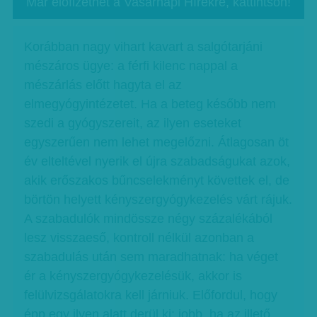
Már előfizethet a Vasárnapi Hírekre, kattintson!
Korábban nagy vihart kavart a salgótarjáni
mészáros ügye: a férfi kilenc nappal a
mészárlás előtt hagyta el az
elmegyógyintézetet. Ha a beteg később nem
szedi a gyógyszereit, az ilyen eseteket
egyszerűen nem lehet megelőzni. Átlagosan öt
év elteltével nyerik el újra szabadságukat azok,
akik erőszakos bűncselekményt követtek el, de
börtön helyett kényszergyógykezelés várt rájuk.
A szabadulók mindössze négy százalékából
lesz visszaeső, kontroll nélkül azonban a
szabadulás után sem maradhatnak: ha véget
ér a kényszergyógykezelésük, akkor is
felülvizsgálatokra kell járniuk. Előfordul, hogy
épp egy ilyen alatt derül ki: jobb, ha az illető