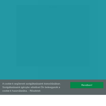
hirdetés
A cookie-k segítenek szolgáltatásaink biztosításában.
Rendben!
Szolgáltatásaink igénybe vételével Ön beleegyezik a
Copyright (C) 2026, XXI század Média Kft. Az oldal szerzői jogi oltalom alatt áll.
cookie-k használatába.
- Részletek