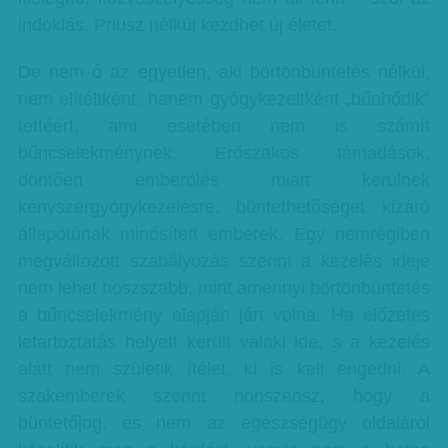
indoklás. Priusz nélkül kezdhet új életet.
De nem ő az egyetlen, aki börtönbüntetés nélkül,
nem elítéltként, hanem gyógykezeltként „bűnhődik”
tettéért, ami esetében nem is számít
bűncselekménynek. Erőszakos támadások,
döntően emberölés miatt kerülnek
kényszergyógykezelésre, büntethetőséget kizáró
állapotúnak minősített emberek. Egy nemrégiben
megváltozott szabályozás szerint a kezelés ideje
nem lehet hoszszabb, mint amennyi börtönbüntetés
a bűncselekmény alapján járt volna. Ha előzetes
letartóztatás helyett került valaki ide, s a kezelés
alatt nem születik ítélet, ki is kell engedni. A
szakemberek szerint nonszensz, hogy a
büntetőjog, és nem az egészségügy oldaláról