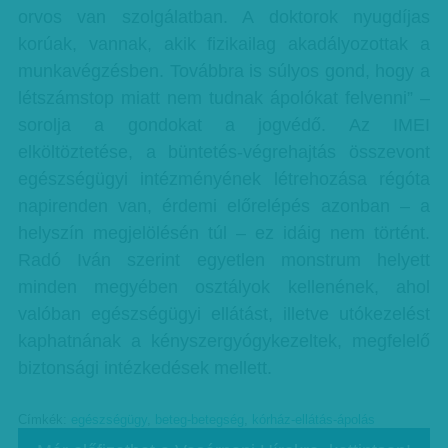
orvos van szolgálatban. A doktorok nyugdíjas
korúak, vannak, akik fizikailag akadályozottak a
munkavégzésben. Továbbra is súlyos gond, hogy a
létszámstop miatt nem tudnak ápolókat felvenni” –
sorolja a gondokat a jogvédő. Az IMEI
elköltöztetése, a büntetés-végrehajtás összevont
egészségügyi intézményének létrehozása régóta
napirenden van, érdemi előrelépés azonban – a
helyszín megjelölésén túl – ez idáig nem történt.
Radó Iván szerint egyetlen monstrum helyett
minden megyében osztályok kellenének, ahol
valóban egészségügyi ellátást, illetve utókezelést
kaphatnának a kényszergyógykezeltek, megfelelő
biztonsági intézkedések mellett.
Címkék:
egészségügy
,
beteg-betegség
,
kórház-ellátás-ápolás