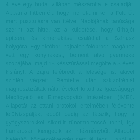
4 éve egy budai villában mészárolta le családját.
Abban a hitben élt, hogy menekülni kell a Földről,
mert pusztulásra van ítélve. Naplójának tanúsága
szerint azt hitte, az a küldetése, hogy űrhajót
építsen, és kimenekítse családját a Szíriusz
bolygóra. Egy októberi hajnalon felébredt, magához
vett egy konyhakést, bement alvó gyermeke
szobájába, majd 18 késszúrással megölte a 3 éves
kislányt. A zajra felébredt a felesége is, akivel
szintén végzett. Rémtette után szkizofréniát
diagnosztizáltak nála, éveket töltött az Igazságügyi
Megfigyelő és Elmegyógyító Intézetben (IMEI).
Állapotát az ottani protokoll értelmében félévente
felülvizsgálják, ebből pedig az látszik, hogy a
gyógyszerekkel sikerült tünetmentessé tenni, így
hamarosan kiengedik az intézményből. Állapota
kielégítő, közveszélyesség nem áll fenn – szól az