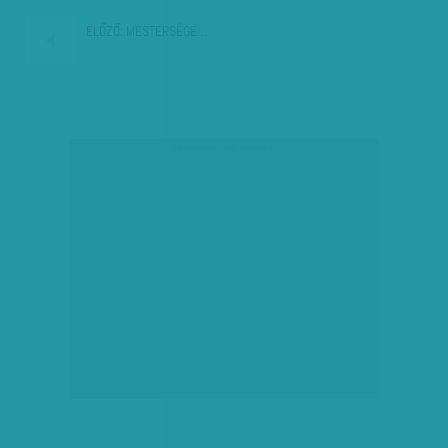
ELŐZŐ:
MESTERSÉGE…
társadalmi célú hirdetés