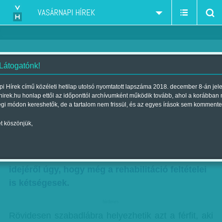
VASÁRNAPI HÍREK
 Látogatónk!
Kezeltek kényszerpályán
i Hírek című közéleti hetilap utolsó nyomtatott lapszáma 2018. december 8-án jel
hirek.hu honlap ettől az időponttól archívumként működik tovább, ahol a korábban
Szerző:
Kun J. Viktória
| Megjelent a 2012. november 11.-i lapszámban
égi módon kereshetők, de a tartalom nem frissül, és az egyes írások sem kommente
t köszönjük,
A kényszergyógykezelésre ítéltek esetében
legtöbbször nem egészségügyi szempontok,
hanem jogszabályok döntenek a kezelés
idejéről úgy, hogy még a rehabilitáció feltételei
is kétségesek.
hirdetes
Rövidesen szabadlábra helyezhetik azt a férfit, aki