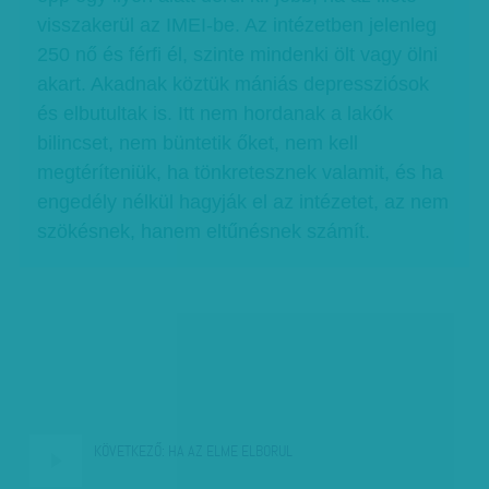
visszakerül az IMEI-be. Az intézetben jelenleg
250 nő és férfi él, szinte mindenki ölt vagy ölni
akart. Akadnak köztük mániás depressziósok
és elbutultak is. Itt nem hordanak a lakók
bilincset, nem büntetik őket, nem kell
megtéríteniük, ha tönkretesznek valamit, és ha
engedély nélkül hagyják el az intézetet, az nem
szökésnek, hanem eltűnésnek számít.
KÖVETKEZŐ:
HA AZ ELME ELBORUL