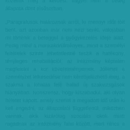
közelítik meg a kérdést, vagyis nem a beteg
állapota dönt elsősorban.
„Paragrafusok határoznak arról, ki mennyi időt tölt
bent, azt azonban már nem nézi senki, valójában
mi történik a beteggel a gyógykezelés ideje alatt.
Pedig mind a munkakörülmények, mind a személyi
feltételek szinte lehetetlenné teszik a hatékony,
tényleges rehabilitációt, az intézmény képtelen
megfelelni a kor követelményeinek. Jóllehet a
személyzet lelkesedése nem kérdőjelezhető meg, a
szakma a kihalás felé halad új szakvizsgások
hiányában. Nonszensz, hogy kiszabadul, aki olyan
ítéletet kapott, amely szerint a megadott idő után ki
kell engedni, az állapotától függetlenül, miközben
vannak, akik kizárólag szociális okok miatt
ragadnak az intézmény falai között, mert nincs a