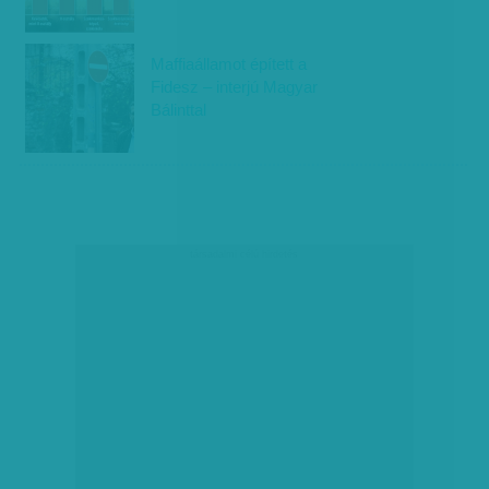
Maffiaállamot épített a
Fidesz – interjú Magyar
Bálinttal
társadalmi célú hirdetés