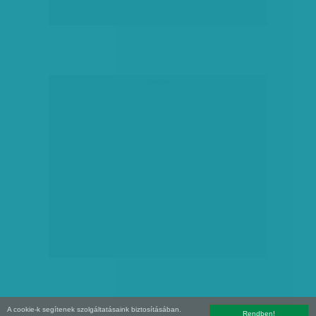
hirdetés
A cookie-k segítenek szolgáltatásaink biztosításában.
Rendben!