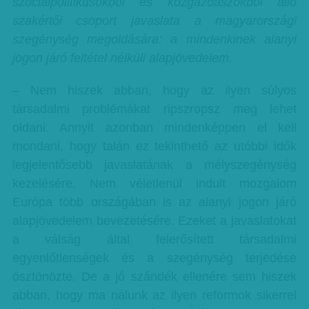
szociálpolitikusokból és közgazdászokból álló
szakértői csoport javaslata a magyarországi
szegénység megoldására: a mindenkinek alanyi
jogon járó feltétel nélküli alapjövedelem.
– Nem hiszek abban, hogy az ilyen súlyos
társadalmi problémákat ripszropsz meg lehet
oldani. Annyit azonban mindenképpen el kell
mondani, hogy talán ez tekinthető az utóbbi idők
legjelentősebb javaslatának a mélyszegénység
kezelésére. Nem véletlenül indult mozgalom
Európa több országában is az alanyi jogon járó
alapjövedelem bevezetésére. Ezeket a javaslatokat
a válság által felerősített társadalmi
egyenlőtlenségek és a szegénység terjedése
ösztönözte. De a jó szándék ellenére sem hiszek
abban, hogy ma nálunk az ilyen reformok sikerrel