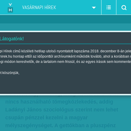
VASÁRNAPI HÍREK
 Látogatónk!
Leader gettó: interjú Ladányi
i Hírek című közéleti hetilap utolsó nyomtatott lapszáma 2018. december 8-án jel
hirek.hu honlap ettől az időponttól archívumként működik tovább, ahol a korábban
János szociológussal
égi módon kereshetők, de a tartalom nem frissül, és az egyes írások sem kommente
Szerző:
Faragó József
| Megjelent a 2014. február 09.-i lapszámban
t köszönjük,
Amíg gyerekek tízezrei éheznek, amíg telente
emberek fagynak meg, amíg falvak százaiban
nincs használható tömegközlekedés, addig
Ladányi János szociológus szerint nem lehet
csupán pénzzel kezelni a magyar
mélyszegénységet. A gettókban a pluszpénz