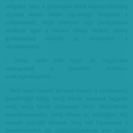
világába” sem. A gyárkapun belüli munkanélküliség
ugyanis annak idején úgy-ahogy integrálta a
szegényeket, most ellenben egy párhuzamos
rendszer épül a munka világa mellett, amely
gyakorlatilag kivezeti az embereket a
társadalomból.
– Akkor, talán jobb híján, de mégiscsak
visszajutunk a jövedelmi minimum
szükségességéhez…
– Nem lehet csupán pénzzel kezelni a szegénység
problémáját addig, amíg telente emberek fagynak
meg, amíg falvak százaiban nincs használható
tömegközlekedés, amíg ebben az országban alig
vannak szociális lakások. Meg kell fogalmazni a
jövedelmeknek és szolgáltatásoknak egy olyan