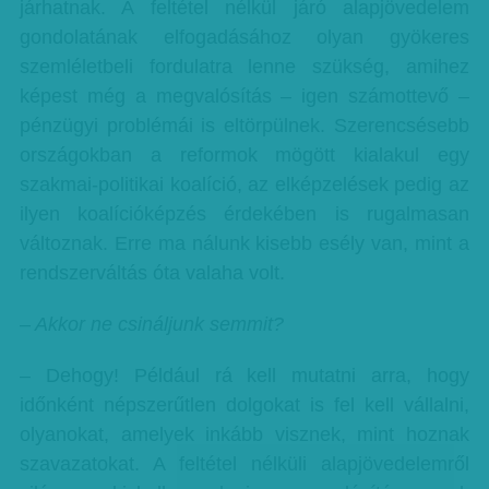
járhatnak. A feltétel nélkül járó alapjövedelem
gondolatának elfogadásához olyan gyökeres
szemléletbeli fordulatra lenne szükség, amihez
képest még a megvalósítás – igen számottevő –
pénzügyi problémái is eltörpülnek. Szerencsésebb
országokban a reformok mögött kialakul egy
szakmai-politikai koalíció, az elképzelések pedig az
ilyen koalícióképzés érdekében is rugalmasan
változnak. Erre ma nálunk kisebb esély van, mint a
rendszerváltás óta valaha volt.
– Akkor ne csináljunk semmit?
– Dehogy! Például rá kell mutatni arra, hogy
időnként népszerűtlen dolgokat is fel kell vállalni,
olyanokat, amelyek inkább visznek, mint hoznak
szavazatokat. A feltétel nélküli alapjövedelemről