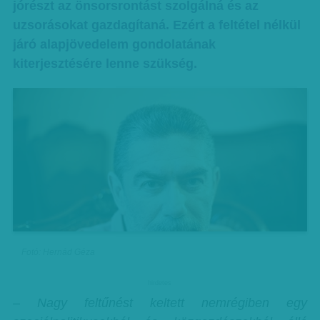
jórészt az önsorsrontást szolgálná és az
uzsorásokat gazdagítaná. Ezért a feltétel nélkül
járó alapjövedelem gondolatának
kiterjesztésére lenne szükség.
Fotó: Hernád Géza
hirdetes
– Nagy feltűnést keltett nemrégiben egy