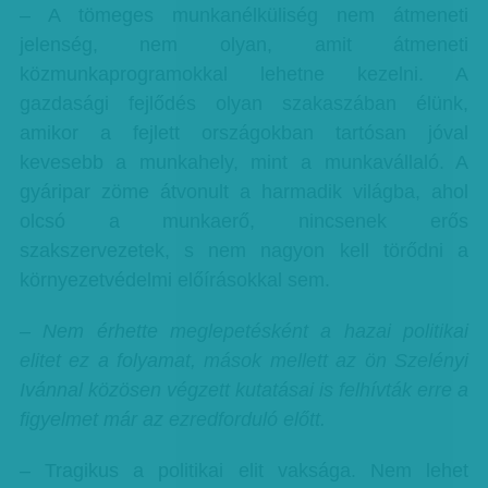
– A tömeges munkanélküliség nem átmeneti
jelenség, nem olyan, amit átmeneti
közmunkaprogramokkal lehetne kezelni. A
gazdasági fejlődés olyan szakaszában élünk,
amikor a fejlett országokban tartósan jóval
kevesebb a munkahely, mint a munkavállaló. A
gyáripar zöme átvonult a harmadik világba, ahol
olcsó a munkaerő, nincsenek erős
szakszervezetek, s nem nagyon kell törődni a
környezetvédelmi előírásokkal sem.
– Nem érhette meglepetésként a hazai politikai
elitet ez a folyamat, mások mellett az ön Szelényi
Ivánnal közösen végzett kutatásai is felhívták erre a
figyelmet már az ezredforduló előtt.
– Tragikus a politikai elit vaksága. Nem lehet