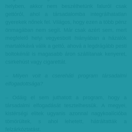
helyben, akkor nem beszélhetünk faluról csak
gettóról, ahol a társadalomba integrálhatatlan
gyerekek nőnek fel. Világos, hogy ezen a több pénz
önmagában nem segít. Már csak azért sem, mert
megfelelő helyi vegyesbolt hiányában a házalók
martalékává válik a gettó, ahová a legdrágább pesti
boltokénál is magasabb áron szállítanak kenyeret,
csirkehúst vagy cigarettát.
– Milyen volt a csereháti program társadalmi
elfogadottsága?
– Odáig el sem juthatott a program, hogy a
társadalmi elfogadását tesztelhessük. A megyei,
kistérségi elitek ugyanis azonnal nagykoalícióba
tömörültek, s ahol lehetett, hátráltatták a
felzárkóztatást.