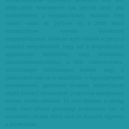
felszámolásának iszonyatos társadalmi árát, ami
előbb-utóbb rettenetesen sok pénzbe kerül, alig
érzékelhetőek a megtakarítások. Mutassa meg
nekem valaki az 1970-es és a 2005 körüli
körzetesítések nyomán keletkezett
megtakarításokat! Gyakran azért vonnak el pénzt a
haldokló településektől, hogy azt a központosított
apparátusok kiépítésére, meg értelmetlen
presztízsberuházásokra, a főtér műkövezésére,
szörnyűséges szökőkutakra költsék, hogy a
stadionokról már ne is beszéljünk. A legszegényebb
kistelepülések, gettósodó térségek felzárkózását
segítő ésszerű kormányzati programok kidolgozása
közben rendre elmarad. És nem feltétlen a válság
miatt, mert amikor gazdasági konjunktúra van, a
növekedési lázban akkor sem jut központi figyelem
a perifériának.