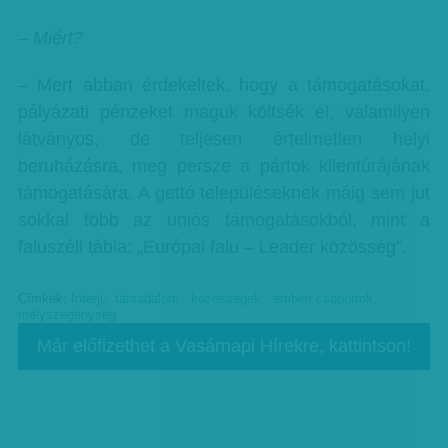
– Miért?
– Mert abban érdekeltek, hogy a támogatásokat,
pályázati pénzeket maguk költsék el, valamilyen
látványos, de teljesen értelmetlen helyi
beruházásra, meg persze a pártok klientúrájának
támogatására. A gettó településeknek máig sem jut
sokkal több az uniós támogatásokból, mint a
faluszéli tábla: „Európai falu – Leader közösség”.
Címkék:
Interjú
,
társadalom - közösségek - emberi csoportok
,
mélyszegénység
Már előfizethet a Vasárnapi Hírekre, kattintson!