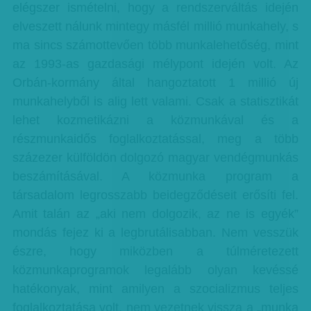
elégszer ismételni, hogy a rendszerváltás idején
elveszett nálunk mintegy másfél millió munkahely, s
ma sincs számottevően több munkalehetőség, mint
az 1993-as gazdasági mélypont idején volt. Az
Orbán-kormány által hangoztatott 1 millió új
munkahelyből is alig lett valami. Csak a statisztikát
lehet kozmetikázni a közmunkával és a
részmunkaidős foglalkoztatással, meg a több
százezer külföldön dolgozó magyar vendégmunkás
beszámításával. A közmunka program a
társadalom legrosszabb beidegződéseit erősíti fel.
Amit talán az „aki nem dolgozik, az ne is egyék”
mondás fejez ki a legbrutálisabban. Nem vesszük
észre, hogy miközben a túlméretezett
közmunkaprogramok legalább olyan kevéssé
hatékonyak, mint amilyen a szocializmus teljes
foglalkoztatása volt, nem vezetnek vissza a „munka