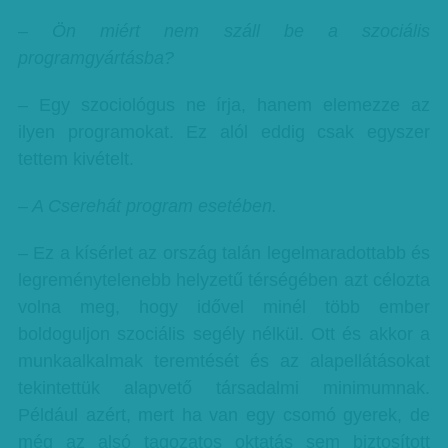
– Ön miért nem száll be a szociális
programgyártásba?
– Egy szociológus ne írja, hanem elemezze az
ilyen programokat. Ez alól eddig csak egyszer
tettem kivételt.
– A Cserehát program esetében.
– Ez a kísérlet az ország talán legelmaradottabb és
legreménytelenebb helyzetű térségében azt célozta
volna meg, hogy idővel minél több ember
boldoguljon szociális segély nélkül. Ott és akkor a
munkaalkalmak teremtését és az alapellátásokat
tekintettük alapvető társadalmi minimumnak.
Például azért, mert ha van egy csomó gyerek, de
még az alsó tagozatos oktatás sem biztosított