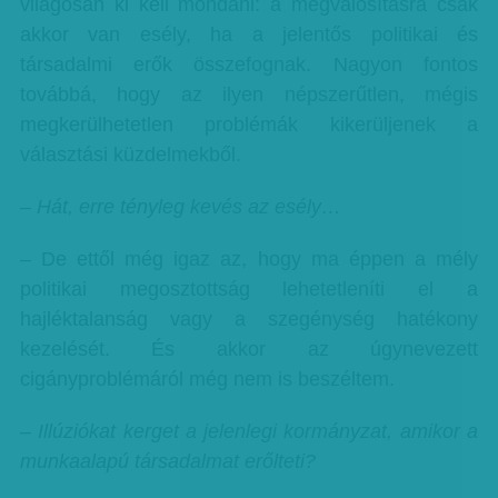
világosan ki kell mondani: a megvalósításra csak
akkor van esély, ha a jelentős politikai és
társadalmi erők összefognak. Nagyon fontos
továbbá, hogy az ilyen népszerűtlen, mégis
megkerülhetetlen problémák kikerüljenek a
választási küzdelmekből.
– Hát, erre tényleg kevés az esély…
– De ettől még igaz az, hogy ma éppen a mély
politikai megosztottság lehetetleníti el a
hajléktalanság vagy a szegénység hatékony
kezelését. És akkor az úgynevezett
cigányproblémáról még nem is beszéltem.
– Illúziókat kerget a jelenlegi kormányzat, amikor a
munkaalapú társadalmat erőlteti?