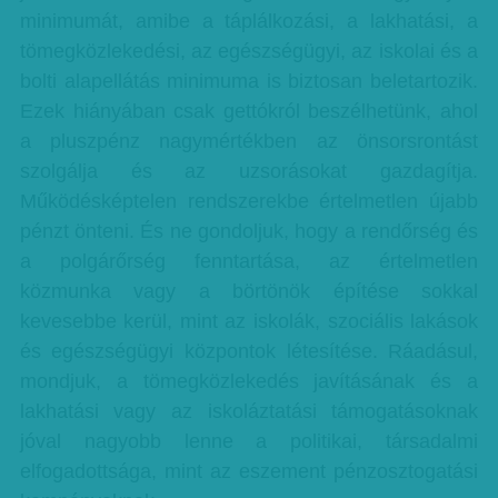
minimumát, amibe a táplálkozási, a lakhatási, a
tömegközlekedési, az egészségügyi, az iskolai és a
bolti alapellátás minimuma is biztosan beletartozik.
Ezek hiányában csak gettókról beszélhetünk, ahol
a pluszpénz nagymértékben az önsorsrontást
szolgálja és az uzsorásokat gazdagítja.
Működésképtelen rendszerekbe értelmetlen újabb
pénzt önteni. És ne gondoljuk, hogy a rendőrség és
a polgárőrség fenntartása, az értelmetlen
közmunka vagy a börtönök építése sokkal
kevesebbe kerül, mint az iskolák, szociális lakások
és egészségügyi központok létesítése. Ráadásul,
mondjuk, a tömegközlekedés javításának és a
lakhatási vagy az iskoláztatási támogatásoknak
jóval nagyobb lenne a politikai, társadalmi
elfogadottsága, mint az eszement pénzosztogatási