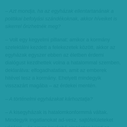
–
Azt mondja, ha az egyházak ellentartanának a
politikai befolyási szándékoknak, akkor híveiket is
sikerrel őrizhetnék meg?
– Volt egy kegyelmi pillanat: amikor a kormány
szelektálni kezdett a felekezetek között, akkor az
egyházak egyszer ebben az életben érdemi
dialógust kezdhettek volna a hatalommal szemben,
deklarálva: elfogadhatatlan, amit az emberek
hitével tesz a kormány. Ehelyett mindegyik
visszazárt magába – az érdekei mentén.
– A történelmi egyházakat kárhoztatja?
– A kisegyházak is hatalomkonformmá váltak.
Mindegyik ingatlanokat ad-vesz, sajtófelületeket