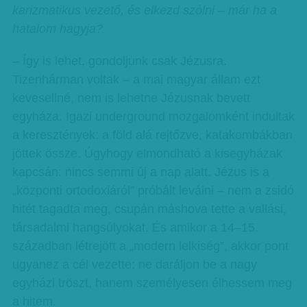
karizmatikus vezető, és elkezd szólni – már ha a
hatalom hagyja?
– Így is lehet, gondoljunk csak Jézusra.
Tizenhárman voltak – a mai magyar állam ezt
kevesellné, nem is lehetne Jézusnak bevett
egyháza. Igazi underground mozgalomként indultak
a keresztények: a föld alá rejtőzve, katakombákban
jöttek össze. Úgyhogy elmondható a kisegyházak
kapcsán: nincs semmi új a nap alatt. Jézus is a
„központi ortodoxiáról” próbált leválni – nem a zsidó
hitét tagadta meg, csupán máshova tette a vallási,
társadalmi hangsúlyokat. És amikor a 14–15.
században létrejött a „modern lelkiség”, akkor pont
ugyanez a cél vezette: ne daráljon be a nagy
egyházi tröszt, hanem személyesen élhessem meg
a hitem.