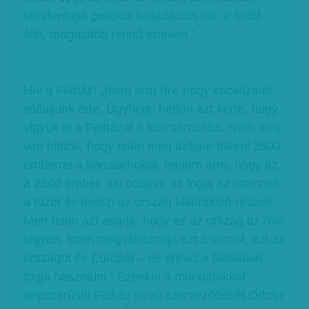
Mindenfajta politikai kalkuláción túli, a fölött
álló, magasabb rendű értelem.”
Hív a Felház! „Isten arra hív, hogy kockázatot
vállaljunk érte. Úgyhogy hétfőn azt kérte, hogy
vigyük el a Felházat a körcsarnokba. Nem arra
van hitünk, hogy Isten meg tudja-e tölteni 2500
emberrel a körcsarnokot, hanem arra, hogy az
a 2500 ember, aki odajön, az fogja az Istennek
a tüzét és leviszi az ország különböző részeit.
Mert Isten azt akarja, hogy ez az ország az övé
legyen. Isten megváltoztatja ezt a várost, ezt az
országot és Európát – és ehhez a fiatalokat
fogja használni.” Ezekkel a mondatokkal
népszerűsíti Felház nevű szerveződését Orbán