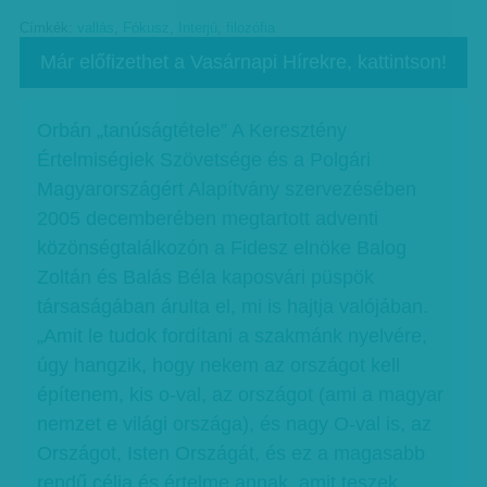
Címkék:
vallás
,
Fókusz
,
Interjú
,
filozófia
Már előfizethet a Vasárnapi Hírekre, kattintson!
Orbán „tanúságtétele” A Keresztény
Értelmiségiek Szövetsége és a Polgári
Magyarországért Alapítvány szervezésében
2005 decemberében megtartott adventi
közönségtalálkozón a Fidesz elnöke Balog
Zoltán és Balás Béla kaposvári püspök
társaságában árulta el, mi is hajtja valójában.
„Amit le tudok fordítani a szakmánk nyelvére,
úgy hangzik, hogy nekem az országot kell
építenem, kis o-val, az országot (ami a magyar
nemzet e világi országa), és nagy O-val is, az
Országot, Isten Országát, és ez a magasabb
rendű célja és értelme annak, amit teszek.