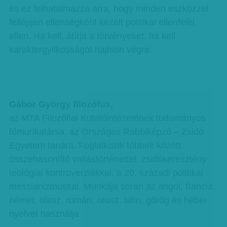
és ez felhatalmazza arra, hogy minden eszközzel
fellépjen ellenségként kezelt politikai ellenfelei
ellen. Ha kell, átírja a törvényeket, ha kell
karaktergyilkosságot hajtson végre.
Gábor György filozófus,
az MTA Filozófiai Kutatóintézetének tudományos
főmunkatársa, az Országos Rabbiképző – Zsidó
Egyetem tanára. Foglalkozik többek között
összehasonlító vallástörténettel, zsidókeresztény
teológiai kontroverziákkal, a 20. századi politikai
messianizmussal. Munkája során az angol, francia,
német, olasz, román, orosz, latin, görög és héber
nyelvet használja