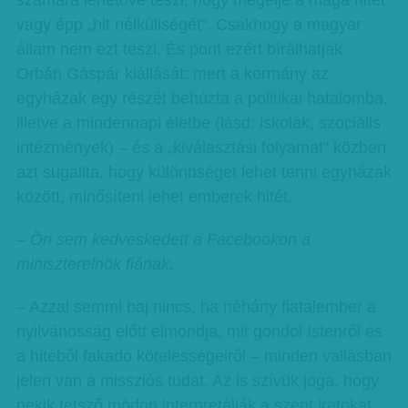
számára lehetővé teszi, hogy megélje a maga hitét
vagy épp „hit nélküliségét”. Csakhogy a magyar
állam nem ezt teszi. És pont ezért bírálhatják
Orbán Gáspár kiállását: mert a kormány az
egyházak egy részét behúzta a politikai hatalomba,
illetve a mindennapi életbe (lásd: iskolák, szociális
intézmények) – és a „kiválasztási folyamat” közben
azt sugallta, hogy különbséget lehet tenni egyházak
között, minősíteni lehet emberek hitét.
– Ön sem kedveskedett a Facebookon a
miniszterelnök fiának.
– Azzal semmi baj nincs, ha néhány fiatalember a
nyilvánosság előtt elmondja, mit gondol Istenről és
a hitéből fakadó kötelességeiről – minden vallásban
jelen van a missziós tudat. Az is szívük joga, hogy
nekik tetsző módon interpretálják a szent iratokat.