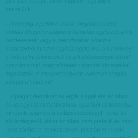
akarattal párosul, akkor nagyon nagy bajról
beszélünk.
–
Márpedig a politikai akarat megkülönbözteti
például Magyarországon a katolikus egyházat, a Hit
Gyülekezetét vagy a metodistákat. Holott a
kezdeteknél minden egyház egyforma: a különbség
a történelmi felekezetek és a kisközösségek között
pusztán annyi, hogy előbbiek nagyobb tömegekkel
fogadtatták el interpretációjukat. Akkor mi alapján
válogat a hatalom?
– A polgári demokráciák egyik alappillére az állam
és az egyház szétválasztása. Igazából ez biztosítja
mindenki számára a vallásszabadságot: ha ez az
elv érvényesül, akkor az állam nem preferál és nem
„tesz zárójelbe” felekezeteket, pusztán mindenki