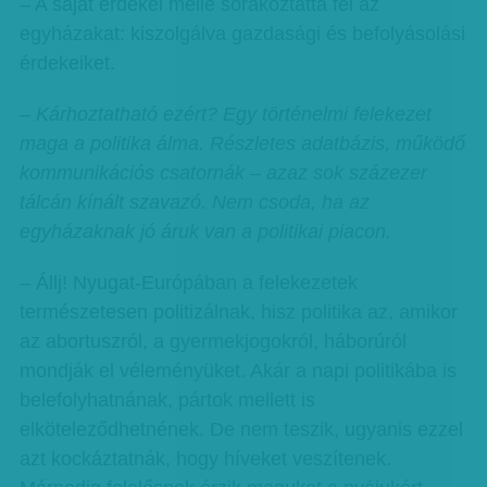
– A saját érdekei mellé sorakoztatta fel az
egyházakat: kiszolgálva gazdasági és befolyásolási
érdekeiket.
– Kárhoztatható ezért? Egy történelmi felekezet
maga a politika álma. Részletes adatbázis, működő
kommunikációs csatornák – azaz sok százezer
tálcán kínált szavazó. Nem csoda, ha az
egyházaknak jó áruk van a politikai piacon.
– Állj! Nyugat-Európában a felekezetek
természetesen politizálnak, hisz politika az, amikor
az abortuszról, a gyermekjogokról, háborúról
mondják el véleményüket. Akár a napi politikába is
belefolyhatnának, pártok mellett is
elköteleződhetnének. De nem teszik, ugyanis ezzel
azt kockáztatnák, hogy híveket veszítenek.