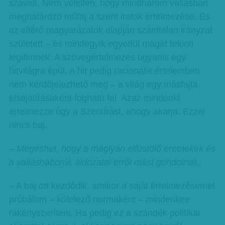
szavait. Nem véletlen, hogy mindhárom vallásban
meghatározó műfaj a szent iratok értelmezése. És
az eltérő magyarázatok alapján számtalan irányzat
született – és mindegyik egyedül magát tekinti
legitimnek. A szövegértelmezés ugyanis egy
hitvilágra épül. A hit pedig racionális értelemben
nem kérdőjelezhető meg – a világ egy másfajta
elsajátításaként fogható fel. Azaz mindenki
értelmezze úgy a Szentírást, ahogy akarja. Ezzel
nincs baj.
– Megeshet, hogy a máglyán elfüstölő eretnekek és
a vallásháborúk áldozatai erről mást gondolnak.
– A baj ott kezdődik, amikor a saját értelmezésemet
próbálom – kötelező normaként – mindenkire
rákényszeríteni. Ha pedig ez a szándék politikai