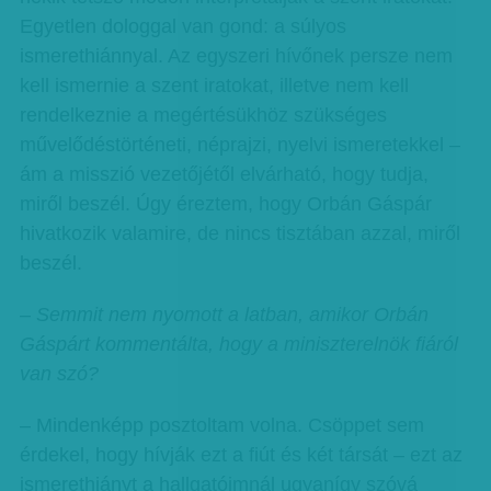
Egyetlen dologgal van gond: a súlyos
ismerethiánnyal. Az egyszeri hívőnek persze nem
kell ismernie a szent iratokat, illetve nem kell
rendelkeznie a megértésükhöz szükséges
művelődéstörténeti, néprajzi, nyelvi ismeretekkel –
ám a misszió vezetőjétől elvárható, hogy tudja,
miről beszél. Úgy éreztem, hogy Orbán Gáspár
hivatkozik valamire, de nincs tisztában azzal, miről
beszél.
–
Semmit nem nyomott a latban, amikor Orbán
Gáspárt kommentálta, hogy a miniszterelnök fiáról
van szó?
– Mindenképp posztoltam volna. Csöppet sem
érdekel, hogy hívják ezt a fiút és két társát – ezt az
ismerethiányt a hallgatóimnál ugyanígy szóvá