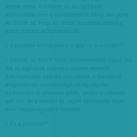
tettem volna. A hatalom és az egyházak
viszonyában nem a miniszterelnök fiával van gond.
Az ősbűn az, hogy az utóbbi huszonhat évben a
vallás politikai erőforrássá vált.
– A baloldali kormányokra is igaz ez a mondás?
– Persze. Az MSZP rossz lelkiismeretétől hajtva írta
alá az egyházak számára roppant kedvező,
túlkompenzáló vatikáni szerződést. A liberálisok
meghatározó személyiségei pedig rögvest
funkcionális analfabéták lettek, amikor a vallásról
volt szó, és a kérdést az „egyre szenilisebb Mari
néni” magánügyeként kezelték.
–
És a jobboldal?