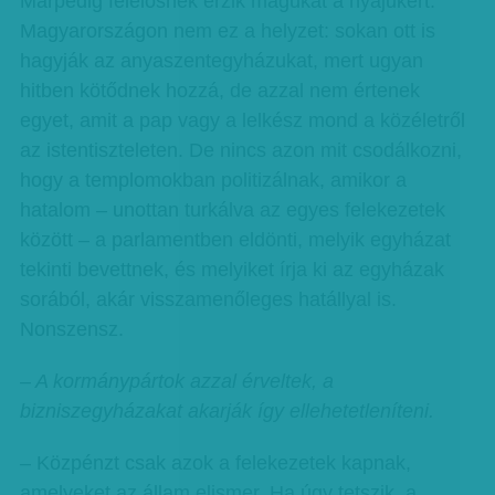
Márpedig felelősnek érzik magukat a nyájukért.
Magyarországon nem ez a helyzet: sokan ott is
hagyják az anyaszentegyházukat, mert ugyan
hitben kötődnek hozzá, de azzal nem értenek
egyet, amit a pap vagy a lelkész mond a közéletről
az istentiszteleten. De nincs azon mit csodálkozni,
hogy a templomokban politizálnak, amikor a
hatalom – unottan turkálva az egyes felekezetek
között – a parlamentben eldönti, melyik egyházat
tekinti bevettnek, és melyiket írja ki az egyházak
sorából, akár visszamenőleges hatállyal is.
Nonszensz.
–
A kormánypártok azzal érveltek, a
bizniszegyházakat akarják így ellehetetleníteni.
– Közpénzt csak azok a felekezetek kapnak,
amelyeket az állam elismer. Ha úgy tetszik, a