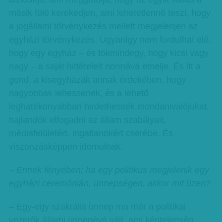
másik fölé kerekedjen, ami lehetetlenné teszi, hogy
a jogállami törvénykezés mellett megjelenjen az
egyházi törvénykezés. Ugyanígy nem fordulhat elő,
hogy egy egyház – és tökmindegy, hogy kicsi vagy
nagy – a saját hittételeit normává emelje. És itt a
gond: a kisegyházak annak érdekében, hogy
nagyobbak lehessenek, és a lehető
leghatékonyabban hirdethessék mondanivalójukat,
hajlandók elfogadni az állam szabályait,
médiafelületért, ingatlanokért cserébe. És
viszonzásképpen idomulnak.
–
Ennek fényében: ha egy politikus megjelenik egy
egyházi ceremónián, ünnepségen, akkor mit üzen?
– Egy-egy szakrális ünnep ma már a politikai
vezetők állami ünnepévé vált, ami képtelenség.