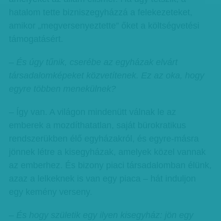
hatalom tette bizniszegyházzá a felekezeteket,
amikor „megversenyeztette” őket a költségvetési
támogatásért.
–
És úgy tűnik, cserébe az egyházak elvárt
társadalomképeket közvetítenek. Ez az oka, hogy
egyre többen menekülnek?
– Így van. A világon mindenütt válnak le az
emberek a mozdíthatatlan, saját bürokratikus
rendszerükben élő egyházakról, és egyre-másra
jönnek létre a kisegyházak, amelyek közel vannak
az emberhez. És bizony piaci társadalomban élünk,
azaz a lelkeknek is van egy piaca – hát induljon
egy kemény verseny.
–
És hogy születik egy ilyen kisegyház: jön egy