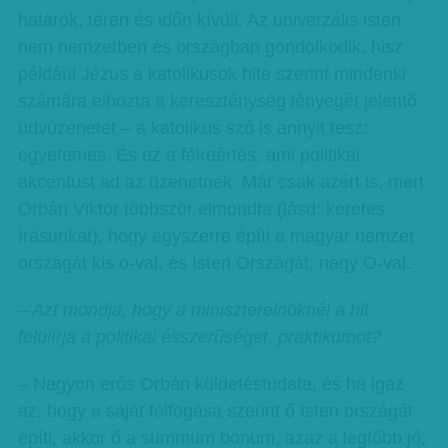
határok, téren és időn kívüli. Az univerzális isten
nem nemzetben és országban gondolkodik, hisz
például Jézus a katolikusok hite szerint mindenki
számára elhozta a kereszténység lényegét jelentő
üdvüzenetet – a katolikus szó is annyit tesz:
egyetemes. És ez a félreértés, ami politikai
akcentust ad az üzenetnek. Már csak azért is, mert
Orbán Viktor többször elmondta (lásd: keretes
írásunkat), hogy egyszerre építi a magyar nemzet
országát kis o-val, és Isten Országát, nagy O-val.
– Azt mondja, hogy a miniszterelnöknél a hit
felülírja a politikai ésszerűséget, praktikumot?
– Nagyon erős Orbán küldetéstudata, és ha igaz
az, hogy a saját felfogása szerint ő Isten országát
építi, akkor ő a summum bonum, azaz a legfőbb jó,