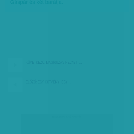
Gáspár és két barátja.
KÖVETKEZŐ:
MASÍROZÁS HELYETT…
ELŐZŐ:
EGY KÖTVÉNY, EGY…
társadalmi célú hirdetés