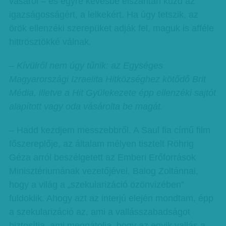
vásárol – és egyre kevésbé elszántan küzd az
igazságosságért, a lelkekért. Ha úgy tetszik, az
örök ellenzéki szerepüket adják fel, maguk is afféle
hittrösztökké válnak.
–
Kívülről nem úgy tűnik: az Egységes
Magyarországi Izraelita Hitközséghez kötődő Brit
Média, illetve a Hit Gyülekezete épp ellenzéki sajtót
alapított vagy oda vásárolta be magát.
– Hadd kezdjem messzebbről. A Saul fia című film
főszereplője, az általam mélyen tisztelt Röhrig
Géza arról beszélgetett az Emberi Erőforrások
Minisztériumának vezetőjével, Balog Zoltánnal,
hogy a világ a „szekularizáció özönvizében”
fuldoklik. Ahogy azt az interjú elején mondtam, épp
a szekularizáció az, ami a vallásszabadságot
biztosítja, ami meggátolja, hogy az egyik vallás a