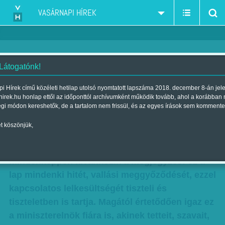
VASÁRNAPI HÍREK
 Látogatónk!
Lélekbiznisz és politika – Interjú
i Hírek című közéleti hetilap utolsó nyomtatott lapszáma 2018. december 8-án jel
hirek.hu honlap ettől az időponttól archívumként működik tovább, ahol a korábban
Gábor György filozófussal
égi módon kereshetők, de a tartalom nem frissül, és az egyes írások sem kommente
Szerző:
Nagy B. György
| Megjelent a 2016. április 23.-i lapszámban
t köszönjük,
Versenyben a lelkekért - Az alábbi interjú elé
mindenképpen kívánkozik a megjegyzés: ez a
lap mindenki hitét, vallási meggyőződését, ezzel
kapcsolatos lelkesültségét tiszteli és
tiszteletben is tartja. Magától értetődően igaz ez
a miniszterelnök fiára is, akinek tetteit, szavait,