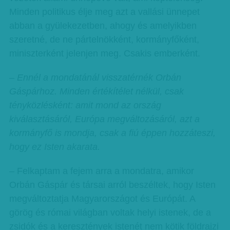
Minden politikus élje meg azt a vallási ünnepet
abban a gyülekezetben, ahogy és amelyikben
szeretné, de ne pártelnökként, kormányfőként,
miniszterként jelenjen meg. Csakis emberként.
– Ennél a mondatánál visszatérnék Orbán
Gáspárhoz. Minden értékítélet nélkül, csak
tényközlésként: amit mond az ország
kiválasztásáról, Európa megváltozásáról, azt a
kormányfő is mondja, csak a fiú éppen hozzáteszi,
hogy ez Isten akarata.
– Felkaptam a fejem arra a mondatra, amikor
Orbán Gáspár és társai arról beszéltek, hogy Isten
megváltoztatja Magyarországot és Európát. A
görög és római világban voltak helyi istenek, de a
zsidók és a keresztények istenét nem kötik földrajzi