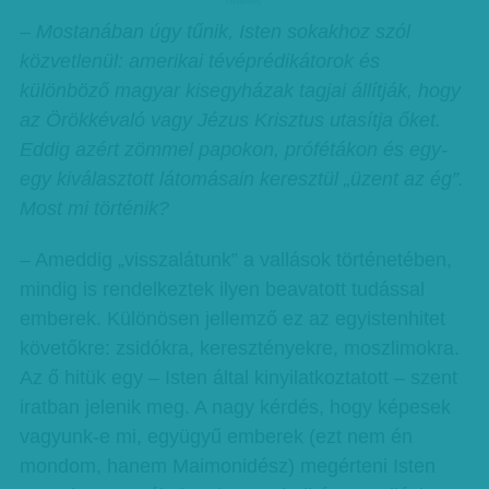
hirdetes
– Mostanában úgy tűnik, Isten sokakhoz szól
közvetlenül: amerikai tévéprédikátorok és
különböző magyar kisegyházak tagjai állítják, hogy
az Örökkévaló vagy Jézus Krisztus utasítja őket.
Eddig azért zömmel papokon, prófétákon és egy-
egy kiválasztott látomásain keresztül „üzent az ég”.
Most mi történik?
– Ameddig „visszalátunk” a vallások történetében,
mindig is rendelkeztek ilyen beavatott tudással
emberek. Különösen jellemző ez az egyistenhitet
követőkre: zsidókra, keresztényekre, moszlimokra.
Az ő hitük egy – Isten által kinyilatkoztatott – szent
iratban jelenik meg. A nagy kérdés, hogy képesek
vagyunk-e mi, együgyű emberek (ezt nem én
mondom, hanem Maimonidész) megérteni Isten