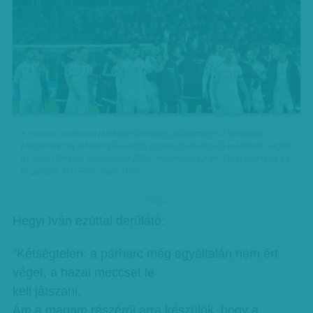
A magyar válogatott játékosai ünneplik győzelmüket a Norvégia-
Magyarország labdarúgó Európa-bajnoki pótselejtező mérkőzés végén
az oslói Ullevaal Stadionban 2015. november 12-én. Magyarország 1-0-
ra győzött. MTI Fotó: Illyés Tibor
hirdetes
Hegyi Iván ezúttal derűlátó:
"Kétségtelen: a párharc még egyáltalán nem ért
véget, a hazai meccset le
kell játszani.
Ám a magam részéről arra készülök, hogy a