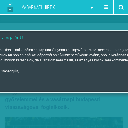
VASÁRNAPI HÍREK
 Látogatónk!
Hős Kleinheisler - már nem a
i Hírek című közéleti hetilap utolsó nyomtatott lapszáma 2018. december 8-án jel
hirek.hu honlap ettől az időponttól archívumként működik tovább, ahol a korábban
norvég csapat a favorit
égi módon kereshetők, de a tartalom nem frissül, és az egyes írások sem kommente
Szerző:
VH ajánló
| Megjelent a 2015. november 14.-i lapszámban
t köszönjük,
Klubjának nem kellett, Oslóban mennybe ment.
Hegyi Iván a Gól rovatban a csütörtöki oslói
győzelemmel és a vasárnapi budapesti
visszavágóval foglalkozik.