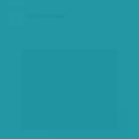
ELŐZŐ:
NEKÜNK MEGINT…
társadalmi célú hirdetés