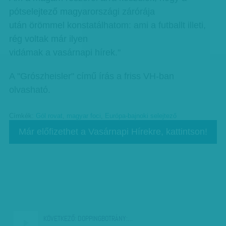
pótselejtező magyarországi zárórája
után örömmel konstatálhatom: ami a futballt illeti,
rég voltak már ilyen
vidámak a vasárnapi hírek."
A "Grószheisler" című írás a friss VH-ban
olvasható.
Címkék:
Gól rovat
,
magyar foci
,
Európa-bajnoki selejtező
Már előfizethet a Vasárnapi Hírekre, kattintson!
KÖVETKEZŐ:
DOPPINGBOTRÁNY:…