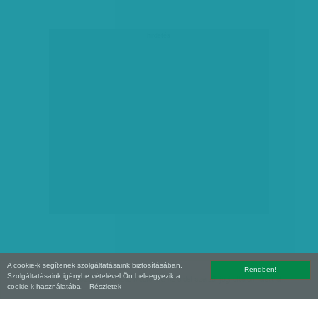
hirdetés
A cookie-k segítenek szolgáltatásaink biztosításában.
Rendben!
Szolgáltatásaink igénybe vételével Ön beleegyezik a
Copyright (C) 2026, XXI század Média Kft. Az oldal szerzői jogi oltalom alatt áll.
cookie-k használatába.
- Részletek