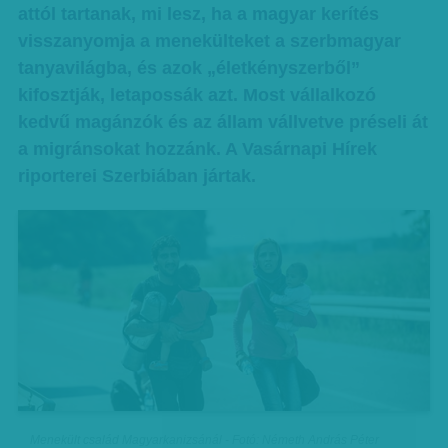
attól tartanak, mi lesz, ha a magyar kerítés
visszanyomja a menekülteket a szerbmagyar
tanyavilágba, és azok „életkényszerből”
kifosztják, letapossák azt. Most vállalkozó
kedvű magánzók és az állam vállvetve préseli át
a migránsokat hozzánk. A Vasárnapi Hírek
riporterei Szerbiában jártak.
Menekült család Magyarkanizsánál - Fotó: Németh András Péter