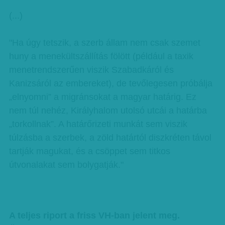
(...)
"Ha úgy tetszik, a szerb állam nem csak szemet
huny a menekültszállítás fölött (például a taxik
menetrendszerűen viszik Szabadkáról és
Kanizsáról az embereket), de tevőlegesen próbálja
„elnyomni” a migránsokat a magyar határig. Ez
nem túl nehéz, Királyhalom utolsó utcái a határba
„torkollnak”. A határőrizeti munkát sem viszik
túlzásba a szerbek, a zöld határtól diszkréten távol
tartják magukat, és a csöppet sem titkos
útvonalakat sem bolygatják."
A teljes riport a friss VH-ban jelent meg.