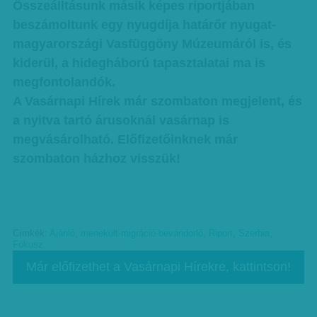
Összeálltásunk másik képes riportjában
beszámoltunk egy nyugdíja határőr nyugat-
magyarországi Vasfüggöny Múzeumáról is, és
kiderül, a hidegháború tapasztalatai ma is
megfontolandók.
A Vasárnapi Hírek már szombaton megjelent, és
a nyitva tartó árusoknál vasárnap is
megvásárolható. Előfizetőinknek már
szombaton házhoz visszük!
Címkék:
Ajánló
,
menekült-migráció-bevándorló
,
Riport
,
Szerbia
,
Fókusz
Már előfizethet a Vasárnapi Hírekre, kattintson!