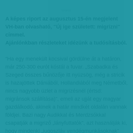
hirdetes
A képes riport az augusztus 15-én megjelent
VH-ban olvasható, "Új ige született: migrizni"
címmel.
Ajánlónkban részleteket idézünk a tudósításból.
"Ha egy menekült kocsival gördülne át a határon,
már 250-300 eurót kóstál a fuvar. „Szabadka és
Szeged összes bűnözője itt nyüzsög, még a stricik
is hazajöttek Dániából, Hollandiából meg Németből,
nincs nagyobb üzlet a migrizésnél (értsd:
migránsok szállítása)”, emeli az ujját egy magyar
gazdálkodó, akinek a határ mindkét oldalán vannak
földjei. Bazi nagy Audikkal és Merdzsókkal
csapatják a migriző „lányfuttatók”, azt használják ki,
hogy mindenki „jugoszláv vendégmunkásoknak”