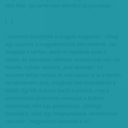
nézi őket, így senki nem ellenőrzi járgányaikat."
(...)
"„Könnyen beszélnek a magyar magyarok”, sóhajt
egy asszony a magyarkanizsai pénzváltónál, „ha
megépül a kerítés, akkor itt ragadnak ezek a
népek, és bármilyen békések, enniük csak kell. Ha
éhesek, nyilván elveszik, amit akarnak”. Az
asszony bátyja tanyán él, oda lassan ér ki a rendőr,
ha kármenteni akar, magának kell megvédenie a
földjét, így két új kutya került a portára, meg a
szomszédtól (érdemdús veteránja a balkáni
háborúnak) kért egy géppisztolyt. „Dehogy
használná, csak úgy megmutatásra, elrettentésre
van neki”, magyarázza testvérét a nő."