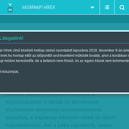
VASÁRNAPI HÍREK
 Látogatónk!
Menekültáradat délről -
i Hírek című közéleti hetilap utolsó nyomtatott lapszáma 2018. december 8-án jel
hirek.hu honlap ettől az időponttól archívumként működik tovább, ahol a korábban
Tudósításunk a határ szerbiai
égi módon kereshetők, de a tartalom nem frissül, és az egyes írások sem kommente
oldaláról
t köszönjük,
Szerző:
VH ajánló
| Megjelent a 2015. augusztus 15.-i lapszámban
Oldalba kapta a hétmilliós Szerbiát a
migránsáradat: a falvak és kisvárosok
közterületei megannyi menekülttáborrá
alakultak, a Vajdaság békésen viseli az újkori
népvándorlást. Ám a béke repedezik, sokan