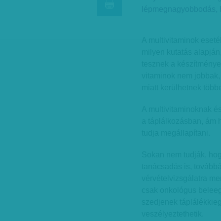
lépmegnagyobbodás, ha
A multivitaminok eseté
milyen kutatás alapján
tesznek a készítménye
vitaminok nem jobbak,
miatt kerülhetnek több
A multivitaminoknak és
a táplálkozásban, ám 
tudja megállapítani.
Sokan nem tudják, hogy 
tanácsadás is, tovább
vérvételvizsgálatra me
csak onkológus beleeg
szedjenek táplálékkie
veszélyeztethetik.