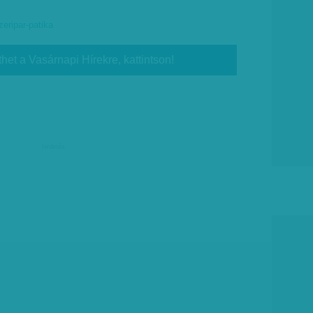
eripar-patika
thet a Vasárnapi Hírekre, kattintson!
hirdetés