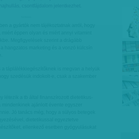
jhullás, csontfájdalom jelentkezhet.
hirdetes
ben a gyártók nem tájékoztatnak arról, hogy
, miért éppen olyan és miért annyi vitamint
kbe. Megfigyelések szerint a drágább
 a hangzatos marketing és a vonzó külcsín
e.
 a táplálékkiegészítőknek is megvan a helyük
hogy szedésük indokolt-e, csak a szakember
létezik a tb által finanszírozott dietetikus-
á mindenkinek ajánlott évente egyszer
nnie. Jó tanács még, hogy a súlyos betegek
yezésével, dietetikussal egyeztetve
gészítőket, ellenkező esetben gyógyulásukat