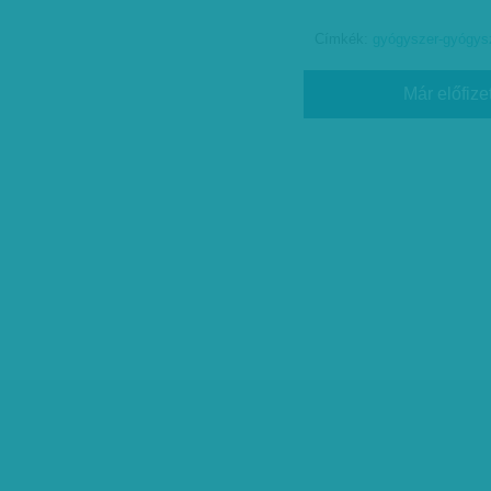
Címkék:
gyógyszer-gyógysz
Már előfize