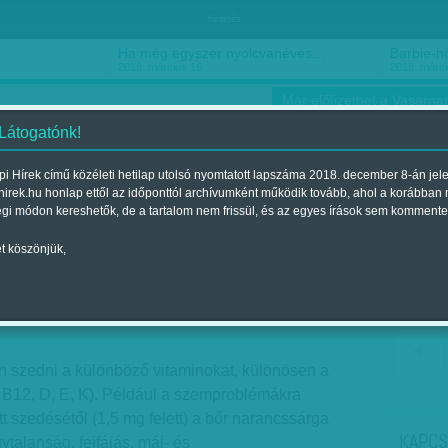
hirdetés
Ha még egyszer nyolcvanéves…
Barbie-h
2018. március 16.
2018. márci
Már előfizethet a Vasárnap
 Látogatónk!
i Hírek című közéleti hetilap utolsó nyomtatott lapszáma 2018. december 8-án jel
hirek.hu honlap ettől az időponttól archívumként működik tovább, ahol a korábban
ókusz
Szerintem
Ízlés
Sport
égi módon kereshetők, de a tartalom nem frissül, és az egyes írások sem kommente
t köszönjük,
 védelem
2014. július 20.-i lapszámban
n szedni a különböző vitaminokat, különösen a
, B12, D, E, K). Például a szemproblémákra
ott szedésétől (1,5 mg felett) a bőr narancssárga
KAPCS
ytalanság, fejfájás, máj- és