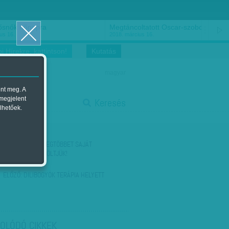
ősnők nőnapra
Megtáncoltatott Oscar-szobor
us 16.
2018. március 16.
i Hírekre, kattintson!
Kutatás
magyar
ent meg. A
start
 megjelent
Keresés
lhetőek.
stop
KÖVETKEZŐ:
A LEGTÖBBET SAJÁT
ÁMÍTÁSUNKRA KÖLTJÜK!
ELŐZŐ:
DILIBOGYÓK TERÁPIA HELYETT
OLÓDÓ CIKKEK