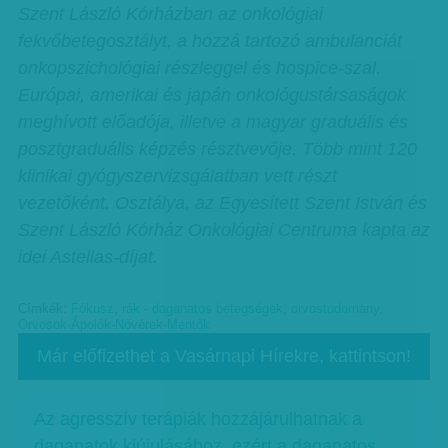
Szent László Kórházban az onkológiai
fekvőbetegosztályt, a hozzá tartozó ambulanciát
onkopszichológiai részleggel és hospice-szal.
Európai, amerikai és japán onkológustársaságok
meghívott előadója, illetve a magyar graduális és
posztgraduális képzés résztvevője. Több mint 120
klinikai gyógyszervizsgálatban vett részt
vezetőként. Osztálya, az Egyesített Szent István és
Szent László Kórház Onkológiai Centruma kapta az
idei Astellas-díjat.
Címkék:
Fókusz
,
rák - daganatos betegségek
,
orvostudomány
,
Orvosok-Ápolók-Nővérek-Mentők
Már előfizethet a Vasárnapi Hírekre, kattintson!
Az agresszív terápiák hozzájárulhatnak a
daganatok kiújulásához, ezért a daganatos