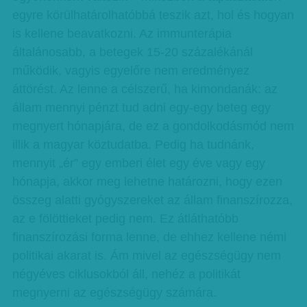
egyre körülhatárolhatóbbá teszik azt, hol és hogyan
is kellene beavatkozni. Az immunterápia
általánosabb, a betegek 15-20 százalékánál
működik, vagyis egyelőre nem eredményez
áttörést. Az lenne a célszerű, ha kimondanák: az
állam mennyi pénzt tud adni egy-egy beteg egy
megnyert hónapjára, de ez a gondolkodásmód nem
illik a magyar köztudatba. Pedig ha tudnánk,
mennyit „ér” egy emberi élet egy éve vagy egy
hónapja, akkor meg lehetne határozni, hogy ezen
összeg alatti gyógyszereket az állam finanszírozza,
az e fölöttieket pedig nem. Ez átláthatóbb
finanszírozási forma lenne, de ehhez kellene némi
politikai akarat is. Ám mivel az egészségügy nem
négyéves ciklusokból áll, nehéz a politikát
megnyerni az egészségügy számára.