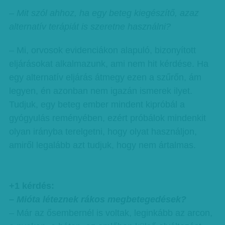
– Mit szól ahhoz, ha egy beteg kiegészítő, azaz
alternatív terápiát is szeretne használni?
– Mi, orvosok evidenciákon alapuló, bizonyított
eljárásokat alkalmazunk, ami nem hit kérdése. Ha
egy alternatív eljárás átmegy ezen a szűrőn, ám
legyen, én azonban nem igazán ismerek ilyet.
Tudjuk, egy beteg ember mindent kipróbál a
gyógyulás reményében, ezért próbálok mindenkit
olyan irányba terelgetni, hogy olyat használjon,
amiről legalább azt tudjuk, hogy nem ártalmas.
+1 kérdés:
– Mióta léteznek rákos megbetegedések?
– Már az ősembernél is voltak, leginkább az arcon,