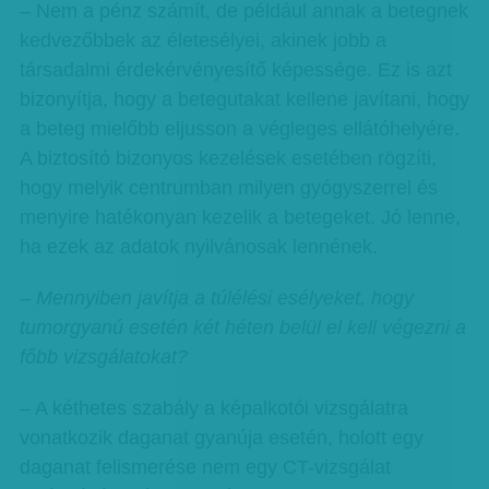
– Nem a pénz számít, de például annak a betegnek
kedvezőbbek az életesélyei, akinek jobb a
társadalmi érdekérvényesítő képessége. Ez is azt
bizonyítja, hogy a betegutakat kellene javítani, hogy
a beteg mielőbb eljusson a végleges ellátóhelyére.
A biztosító bizonyos kezelések esetében rögzíti,
hogy melyik centrumban milyen gyógyszerrel és
menyire hatékonyan kezelik a betegeket. Jó lenne,
ha ezek az adatok nyilvánosak lennének.
– Mennyiben javítja a túlélési esélyeket, hogy
tumorgyanú esetén két héten belül el kell végezni a
főbb vizsgálatokat?
– A kéthetes szabály a képalkotói vizsgálatra
vonatkozik daganat gyanúja esetén, holott egy
daganat felismerése nem egy CT-vizsgálat