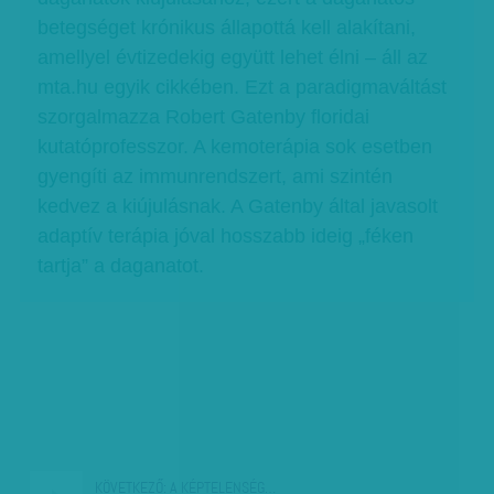
betegséget krónikus állapottá kell alakítani,
amellyel évtizedekig együtt lehet élni – áll az
mta.hu egyik cikkében. Ezt a paradigmaváltást
szorgalmazza Robert Gatenby floridai
kutatóprofesszor. A kemoterápia sok esetben
gyengíti az immunrendszert, ami szintén
kedvez a kiújulásnak. A Gatenby által javasolt
adaptív terápia jóval hosszabb ideig „féken
tartja” a daganatot.
KÖVETKEZŐ:
A KÉPTELENSÉG…