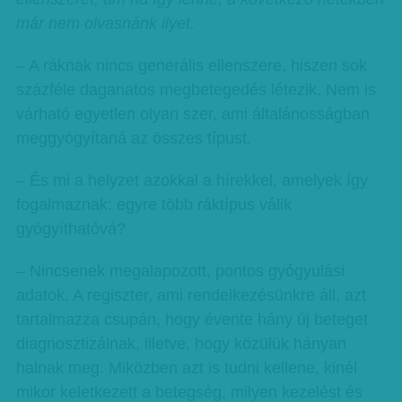
már nem olvasnánk ilyet.
– A ráknak nincs generális ellenszere, hiszen sok
százféle daganatos megbetegedés létezik. Nem is
várható egyetlen olyan szer, ami általánosságban
meggyógyítaná az összes típust.
– És mi a helyzet azokkal a hírekkel, amelyek így
fogalmaznak: egyre több ráktípus válik
gyógyíthatóvá?
– Nincsenek megalapozott, pontos gyógyulási
adatok. A regiszter, ami rendelkezésünkre áll, azt
tartalmazza csupán, hogy évente hány új beteget
diagnosztizálnak, illetve, hogy közülük hányan
halnak meg. Miközben azt is tudni kellene, kinél
mikor keletkezett a betegség, milyen kezelést és