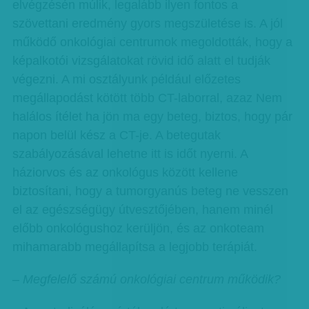
elvégzésén múlik, legalább ilyen fontos a
szövettani eredmény gyors megszületése is. A jól
működő onkológiai centrumok megoldották, hogy a
képalkotói vizsgálatokat rövid idő alatt el tudják
végezni. A mi osztályunk például előzetes
megállapodást kötött több CT-laborral, azaz Nem
halálos ítélet ha jön ma egy beteg, biztos, hogy pár
napon belül kész a CT-je. A betegutak
szabályozásával lehetne itt is időt nyerni. A
háziorvos és az onkológus között kellene
biztosítani, hogy a tumorgyanús beteg ne vesszen
el az egészségügy útvesztőjében, hanem minél
előbb onkológushoz kerüljön, és az onkoteam
mihamarabb megállapítsa a legjobb terápiát.
– Megfelelő számú onkológiai centrum működik?