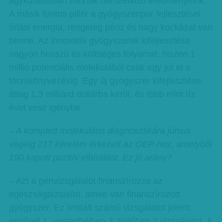
agykutatásban vannak nemzetközi eredményeink.
A másik fontos pillér a gyógyszeripar fejlesztései:
óriási energia, rengeteg pénz és nagy kockázat van
benne. Az innovatív gyógyszerek kifejlesztése
nagyon hosszú és költséges folyamat, hiszen 1
millió potenciális molekulából csak egy jut el a
törzskönyvezésig. Egy új gyógyszer kifejlesztése
átlag 1,3 milliárd dollárba kerül, és több mint tíz
évet vesz igénybe.
– A komplett molekuláris diagnosztikára június
végéig 217 kérelem érkezett az OEP-hez, amelyből
190 kapott pozitív elbírálást. Ez jó arány?
– Azt a génvizsgálatot finanszírozza az
egészségbiztosító, amire van finanszírozott
gyógyszer. Ez limitált számú vizsgálatot jelent:
emlőnél 1, vastagbélben 3, tüdőben 2 vizsgálatot. A