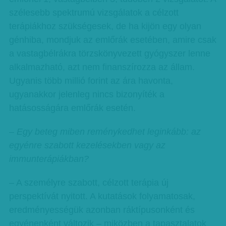
szélesebb spektrumú vizsgálatok a célzott
terápiákhoz szükségesek, de ha kijön egy olyan
génhiba, mondjuk az emlőrák esetében, amire csak
a vastagbélrákra törzskönyvezett gyógyszer lenne
alkalmazható, azt nem finanszírozza az állam.
Ugyanis több millió forint az ára havonta,
ugyanakkor jelenleg nincs bizonyíték a
hatásosságára emlőrák esetén.
– Egy beteg miben reménykedhet leginkább: az
egyénre szabott kezelésekben vagy az
immunterápiákban?
– A személyre szabott, célzott terápia új
perspektívát nyitott. A kutatások folyamatosak,
eredményességük azonban ráktípusonként és
egyénenként változik – miközben a tapasztalatok