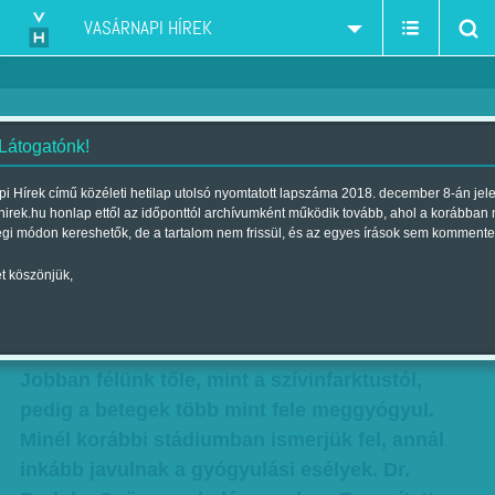
VASÁRNAPI HÍREK
 Látogatónk!
Nem halálos ítélet - Interjú a
i Hírek című közéleti hetilap utolsó nyomtatott lapszáma 2018. december 8-án jel
hirek.hu honlap ettől az időponttól archívumként működik tovább, ahol a korábban
rákgyógyításról dr. Bodoky
égi módon kereshetők, de a tartalom nem frissül, és az egyes írások sem kommente
Györggyel
t köszönjük,
Szerző:
Krausz Viktória
| Megjelent a 2016. augusztus 19.-i
lapszámban
Jobban félünk tőle, mint a szívinfarktustól,
pedig a betegek több mint fele meggyógyul.
Minél korábbi stádiumban ismerjük fel, annál
inkább javulnak a gyógyulási esélyek. Dr.