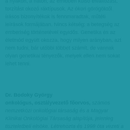
a nyakon, a háton, az emlőben külső elváltozást,
torzítást okozó ráktípusok. Az ókori görögöktől
írásos bizonyítékok is fennmaradtak, műtéti
leírások formájában. Nincs kétség: a betegség az
emberiség történetével egyidős. Genetika és az
életmód együtt okozza, hogy milyen arányban, azt
nem tudni, bár utóbbi többet számít, de vannak
olyan genetikai tényezők, melyek ellen nem sokat
lehet tenni.
Dr. Bodoky György
onkológus, osztályvezető főorvos,
számos
nemzetközi onkológiai társaság és a Magyar
Klinikai Onkológiai Társaság alapítója, jelenleg
tiszteletbeli elnöke. Létrehozta és 1998 óta vezeti a