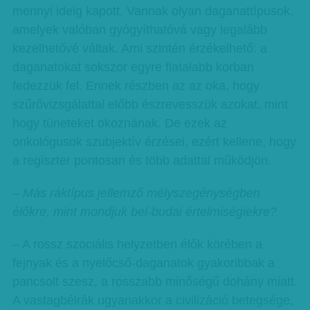
mennyi ideig kapott. Vannak olyan daganattípusok,
amelyek valóban gyógyíthatóvá vagy legalább
kezelhetővé váltak. Ami szintén érzékelhető: a
daganatokat sokszor egyre fiatalabb korban
fedezzük fel. Ennek részben az az oka, hogy
szűrővizsgálattal előbb észrevesszük azokat, mint
hogy tüneteket okoznának. De ezek az
onkológusok szubjektív érzései, ezért kellene, hogy
a regiszter pontosan és több adattal működjön.
– Más ráktípus jellemző mélyszegénységben
élőkre, mint mondjuk bel-budai értelmiségiekre?
– A rossz szociális helyzetben élők körében a
fejnyak és a nyelőcső-daganatok gyakoribbak a
pancsolt szesz, a rosszabb minőségű dohány miatt.
A vastagbélrák ugyanakkor a civilizáció betegsége,