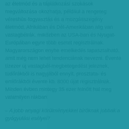
az életmód és a táplálkozási szokások
megváltozása okozhatja, például a rengeteg
véreshús-fogyasztás és a mozgásszegény
életmód. Afrikában és Dél-Amerikában alig van
vastagbélrák, miközben az USA-ban és Nyugat-
Európában egyre több esetet regisztrálnak.
Magyarországon enyhe emelkedés tapasztalható,
amit még nem lehet tendenciának nevezni. Évente
tízezer új vastagbél-megbetegedést jeleznek,
tüdőrákból is nagyjából ennyit, prosztata- és
emlőrákból évente kb. 8000 újat regisztrálnak.
Minden évben mintegy 35 ezer felnőtt hal meg
valamilyen rákban.
– A jobb anyagi körülményekkel bíróknak jobbak a
gyógyulási esélyei?