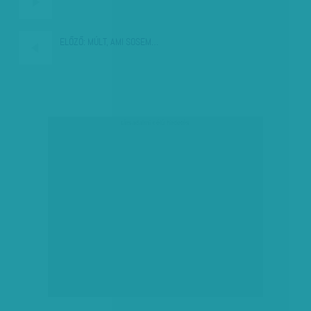
ELŐZŐ:
MÚLT, AMI SOSEM…
társadalmi célú hirdetés