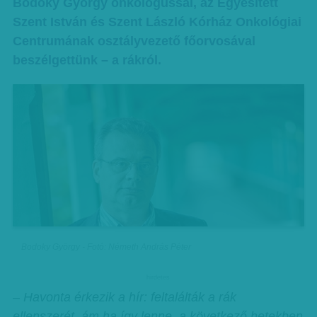
Bodoky György onkológussal, az Egyesített
Szent István és Szent László Kórház Onkológiai
Centrumának osztályvezető főorvosával
beszélgettünk – a rákról.
Bodoky György - Fotó: Németh András Péter
hirdetes
– Havonta érkezik a hír: feltalálták a rák
ellenszerét, ám ha így lenne, a következő hetekben