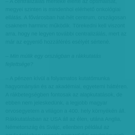
– A centralizálás mértéke elérte az optimálisat,
megyei szinten is mindenhol elérhető onkológiai
ellátás. A fővárosban hat-hét centrum, országosan
csaknem harminc működik. Törekedni kell viszont
arra, hogy ne legyen további centralizálás, mert az
már az egyenlő hozzáférés esélyét sértené.
– Min múlik egy országban a rákkutatás
fejlettsége?
– A pénzen kívül a folyamatos kutatómunka
hagyományán és az akadémiai, egyetemi háttéren.
A rákbetegségben fontosak az alapkutatások, de
ebben nem jeleskedünk, a legjobb magyar
orvosegyetem a világon a 400. hely környékén áll.
Rákkutatásban az USA áll az élen, utána Anglia,
Németország és Svájc, ellenben például az