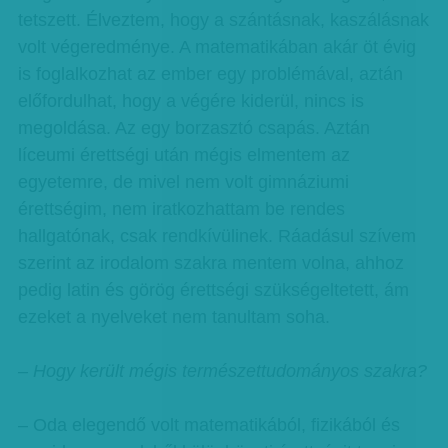
tetszett. Élveztem, hogy a szántásnak, kaszálásnak
volt végeredménye. A matematikában akár öt évig
is foglalkozhat az ember egy problémával, aztán
előfordulhat, hogy a végére kiderül, nincs is
megoldása. Az egy borzasztó csapás. Aztán
líceumi érettségi után mégis elmentem az
egyetemre, de mivel nem volt gimnáziumi
érettségim, nem iratkozhattam be rendes
hallgatónak, csak rendkívülinek. Ráadásul szívem
szerint az irodalom szakra mentem volna, ahhoz
pedig latin és görög érettségi szükségeltetett, ám
ezeket a nyelveket nem tanultam soha.
– Hogy került mégis természettudományos szakra?
– Oda elegendő volt matematikából, fizikából és