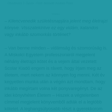
Obádovics J. Gyula - Fotó: Németh András Péter
hirdetes
– Kilencvenedik születésnapjára jelent meg életrajzi
könyve. Visszatekintve ez egy vidám, kalandos
vagy inkább szomorkás történet?
– Van benne minden – vidámság és szomorúság is.
A Miskolci Egyetem professzorairól megjelent
néhány életrajzi kötet és a vejem által vezetett
Scolar Kiadó engem is rávett, hogy írjam meg az
életem, mert nekem az könnyen fog menni. Két év
kegyetlen munka után a végén azt mondtam, hogy
inkább megírtam volna két ponyvaregényt. De az
idei könyvhéten Életem – Hiszek a végtelenben
címmel megjelent könyvemből adták el a legtöbb
kötetet. A leghangsúlyosabb részt a gyerekkorom