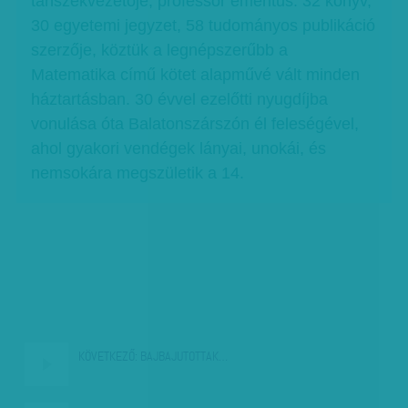
tanszékvezetője, professor emeritus. 32 könyv,
30 egyetemi jegyzet, 58 tudományos publikáció
szerzője, köztük a legnépszerűbb a
Matematika című kötet alapművé vált minden
háztartásban. 30 évvel ezelőtti nyugdíjba
vonulása óta Balatonszárszón él feleségével,
ahol gyakori vendégek lányai, unokái, és
nemsokára megszületik a 14.
KÖVETKEZŐ:
BAJBAJUTOTTAK…