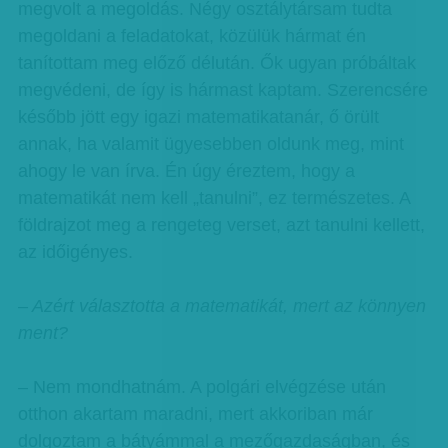
megvolt a megoldás. Négy osztálytársam tudta
megoldani a feladatokat, közülük hármat én
tanítottam meg előző délután. Ők ugyan próbáltak
megvédeni, de így is hármast kaptam. Szerencsére
később jött egy igazi matematikatanár, ő örült
annak, ha valamit ügyesebben oldunk meg, mint
ahogy le van írva. Én úgy éreztem, hogy a
matematikát nem kell „tanulni”, ez természetes. A
földrajzot meg a rengeteg verset, azt tanulni kellett,
az időigényes.
– Azért választotta a matematikát, mert az könnyen
ment?
– Nem mondhatnám. A polgári elvégzése után
otthon akartam maradni, mert akkoriban már
dolgoztam a bátyámmal a mezőgazdaságban, és