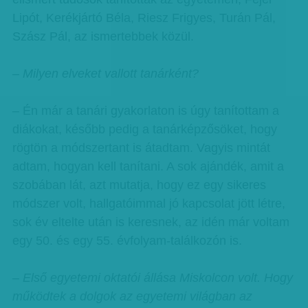
Lipót, Kerékjártó Béla, Riesz Frigyes, Turán Pál,
Szász Pál, az ismertebbek közül.
– Milyen elveket vallott tanárként?
– Én már a tanári gyakorlaton is úgy tanítottam a
diákokat, később pedig a tanárképzősöket, hogy
rögtön a módszertant is átadtam. Vagyis mintát
adtam, hogyan kell tanítani. A sok ajándék, amit a
szobában lát, azt mutatja, hogy ez egy sikeres
módszer volt, hallgatóimmal jó kapcsolat jött létre,
sok év eltelte után is keresnek, az idén már voltam
egy 50. és egy 55. évfolyam-találkozón is.
– Első egyetemi oktatói állása Miskolcon volt. Hogy
működtek a dolgok az egyetemi világban az