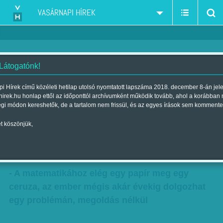
VASÁRNAPI HÍREK
 Látogatónk!
Miszter Matematika – Obádovics
i Hírek című közéleti hetilap utolsó nyomtatott lapszáma 2018. december 8-án jel
hirek.hu honlap ettől az időponttól archívumként működik tovább, ahol a korábban
J. Gyula regényes élete
égi módon kereshetők, de a tartalom nem frissül, és az egyes írások sem kommente
Szerző:
F. Szabó Kata
| Megjelent a 2017. július 15.-i lapszámban
t köszönjük,
- Érteni, nem tanulni
- A matematikához elég egy papír meg egy
ceruza, az ember mégis akár évekig dolgozhat
egy problémán, megoldás nélkül