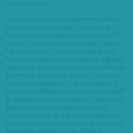
ötvenes években?
– Amikor ifjúként a Miskolci Egyetemre kerültem,
esti kohásztanulókat oktattam, ott ismerkedtem
meg a jövőbeni feleségemmel is, aki szintén ott
tanított. Az oktatás során azt vizsgáltam, hogy a
mérnöki munkához, számítások végzéséhez a
matematika melyik területe ad nagyobb segítséget.
Nagy munka volt bevezetni a számítástechnikát és
a numerikus módszereket is, pláne, hogy nem is
volt még számítógépünk. A bányászhallgatók, a
kurblis számológéppel négy óra alatt megcsinálták
az egyébként tízórás házi feladatot. Később baráti
alapon, néhány esti beszélgetéssel, sikerült
szerezni lyukszalag vezérlésű számítógépet, és
létrehoztam egy számítástechnikai laboratóriumot.
Így lett előbb számítástechnika-oktatás a