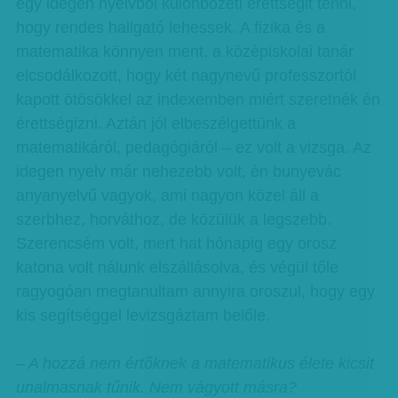
egy idegen nyelvből különbözeti érettségit tenni,
hogy rendes hallgató lehessek. A fizika és a
matematika könnyen ment, a középiskolai tanár
elcsodálkozott, hogy két nagynevű professzortól
kapott ötösökkel az indexemben miért szeretnék én
érettségizni. Aztán jól elbeszélgettünk a
matematikáról, pedagógiáról – ez volt a vizsga. Az
idegen nyelv már nehezebb volt, én bunyevác
anyanyelvű vagyok, ami nagyon közel áll a
szerbhez, horváthoz, de közülük a legszebb.
Szerencsém volt, mert hat hónapig egy orosz
katona volt nálunk elszállásolva, és végül tőle
ragyogóan megtanultam annyira oroszul, hogy egy
kis segítséggel levizsgáztam belőle.
– A hozzá nem értőknek a matematikus élete kicsit
unalmasnak tűnik. Nem vágyott másra?