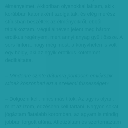
élményeimet. Akkoriban olyanokkal laktam, akik
korábban katonaként szolgáltak, és elég merész
stílusban beszéltek az élményeikről, ebből
táplálkoztam. Végül álnéven jelent meg három
erotikus regényem, mert annyi anyag gyűlt össze. A
sors fintora, hogy még most, a könyvhéten is volt
egy hölgy, aki az egyik erotikus kötetemet
dedikáltatta.
– Mindenre szinte dátumra pontosan emlékszik.
Minek köszönheti ezt a szellemi frissességet?
– Dolgozni kell, nincs más titok. Az agy is olyan,
mint az izom, edzésben kell tartani. Nagyon sokat
jógáztam fiatalabb koromban, az agyam is mindig
jobban forgott utána. Atletizáltam és szertornáztam