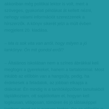
akkoriban még politikai lektor is volt, mert a
szöveges, gyakorlati példákat át kellett nézni,
nehogy valami információt szerezzenek a
hírszerzők. A könyv sikerét jelzi a múlt évben
megjelent 20. kiadása.
– Ma is sok vita van arról, hogy milyen a jó
tankönyv. Ön mit gondol erről?
– Általános iskolában nem a színes ábrákkal kell
megfogni a gyerekeket, hanem a tartalommal. Most
inkább az előbbin van a hangsúly, pedig, ha
érdekesek a feladatok, az jobban elkapja a
diákokat. Én mindig is a tanítóképzőben tanultakból
táplálkoztam, ott sajátítottam el, hogyan kell
logikusan, világosan, tömören és jó táblaképpel