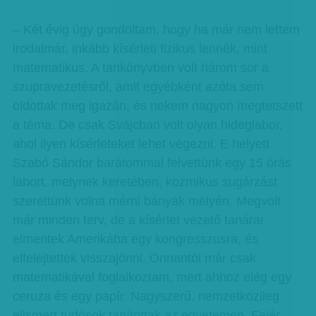
– Két évig úgy gondoltam, hogy ha már nem lettem
irodalmár, inkább kísérleti fizikus lennék, mint
matematikus. A tankönyvben volt három sor a
szupravezetésről, amit egyébként azóta sem
oldottak meg igazán, és nekem nagyon megtetszett
a téma. De csak Svájcban volt olyan hideglabor,
ahol ilyen kísérleteket lehet végezni. E helyett
Szabó Sándor barátommal felvettünk egy 15 órás
labort, melynek keretében, kozmikus sugárzást
szerettünk volna mérni bányák mélyén. Megvolt
már minden terv, de a kísérlet vezető tanárai
elmentek Amerikába egy kongresszusra, és
elfelejtettek visszajönni. Onnantól már csak
matematikával foglalkoztam, mert ahhoz elég egy
ceruza és egy papír. Nagyszerű, nemzetközileg
elismert tudósok tanítottak az egyetemen, Fejér