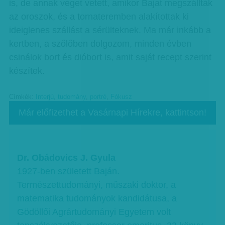
is, de annak véget vetett, amikor Baját megszállták
az oroszok, és a tornateremben alakítottak ki
ideiglenes szállást a sérülteknek. Ma már inkább a
kertben, a szőlőben dolgozom, minden évben
csinálok bort és dióbort is, amit saját recept szerint
készítek.
Címkék:
Interjú
,
tudomány
,
portré
,
Fókusz
Már előfizethet a Vasárnapi Hírekre, kattintson!
Dr. Obádovics J. Gyula
1927-ben született Baján.
Természettudományi, műszaki doktor, a
matematika tudományok kandidátusa, a
Gödöllői Agrártudományi Egyetem volt