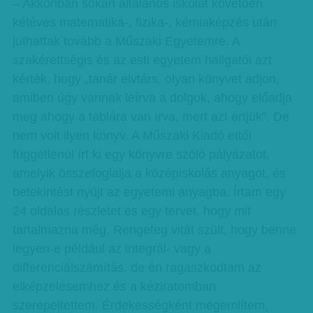
– Akkoriban sokan általános iskolát követően
kétéves matematika-, fizika-, kémiaképzés után
juthattak tovább a Műszaki Egyetemre. A
szakérettségis és az esti egyetem hallgatói azt
kérték, hogy „tanár elvtárs, olyan könyvet adjon,
amiben úgy vannak leírva a dolgok, ahogy előadja
meg ahogy a táblára van írva, mert azt értjük”. De
nem volt ilyen könyv. A Műszaki Kiadó ettől
függetlenül írt ki egy könyvre szóló pályázatot,
amelyik összefoglalja a középiskolás anyagot, és
betekintést nyújt az egyetemi anyagba. Írtam egy
24 oldalas részletet és egy tervet, hogy mit
tartalmazna még. Rengeteg vitát szült, hogy benne
legyen-e például az integrál- vagy a
differenciálszámítás, de én ragaszkodtam az
elképzelésemhez és a kéziratomban
szerepeltettem. Érdekességként megemlítem,