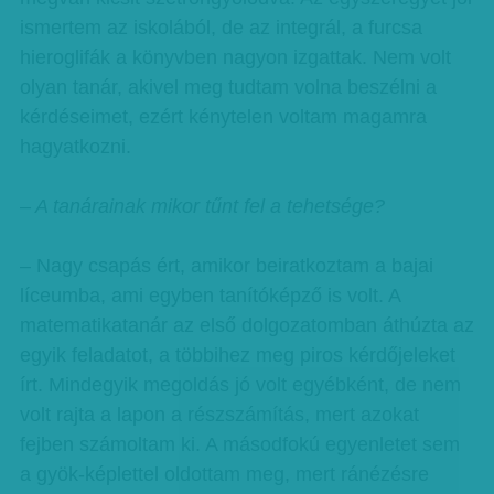
ismertem az iskolából, de az integrál, a furcsa
hieroglifák a könyvben nagyon izgattak. Nem volt
olyan tanár, akivel meg tudtam volna beszélni a
kérdéseimet, ezért kénytelen voltam magamra
hagyatkozni.
– A tanárainak mikor tűnt fel a tehetsége?
– Nagy csapás ért, amikor beiratkoztam a bajai
líceumba, ami egyben tanítóképző is volt. A
matematikatanár az első dolgozatomban áthúzta az
egyik feladatot, a többihez meg piros kérdőjeleket
írt. Mindegyik megoldás jó volt egyébként, de nem
volt rajta a lapon a részszámítás, mert azokat
fejben számoltam ki. A másodfokú egyenletet sem
a gyök-képlettel oldottam meg, mert ránézésre