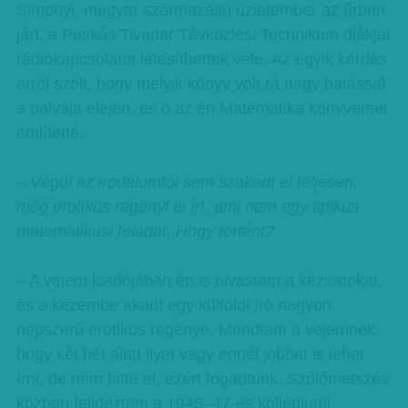
Simonyi, magyar származású üzletember az űrben
járt, a Puskás Tivadar Távközlési Technikum diákjai
rádiókapcsolatot létesíthettek vele. Az egyik kérdés
arról szólt, hogy melyik könyv volt rá nagy hatással
a pályája elején, és ő az én Matematika könyvemet
említette.
– Végül az irodalomtól sem szakadt el teljesen,
még erotikus regényt is írt, ami nem egy tipikus
matematikusi feladat. Hogy történt?
– A vejem kiadójában én is olvastam a kéziratokat,
és a kezembe akadt egy külföldi író nagyon
népszerű erotikus regénye. Mondtam a vejemnek,
hogy két hét alatt ilyet vagy ennél jobbat is lehet
írni, de nem hitte el, ezért fogadtunk. Szőlőmetszés
közben felidéztem a 1945–47-es kollégiumi