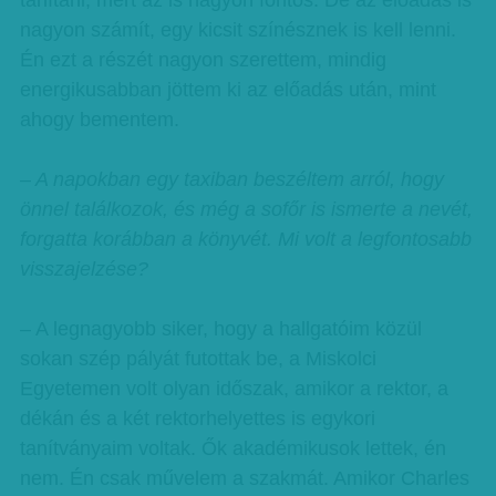
tanítani, mert az is nagyon fontos. De az előadás is
nagyon számít, egy kicsit színésznek is kell lenni.
Én ezt a részét nagyon szerettem, mindig
energikusabban jöttem ki az előadás után, mint
ahogy bementem.
– A napokban egy taxiban beszéltem arról, hogy
önnel találkozok, és még a sofőr is ismerte a nevét,
forgatta korábban a könyvét. Mi volt a legfontosabb
visszajelzése?
– A legnagyobb siker, hogy a hallgatóim közül
sokan szép pályát futottak be, a Miskolci
Egyetemen volt olyan időszak, amikor a rektor, a
dékán és a két rektorhelyettes is egykori
tanítványaim voltak. Ők akadémikusok lettek, én
nem. Én csak művelem a szakmát. Amikor Charles