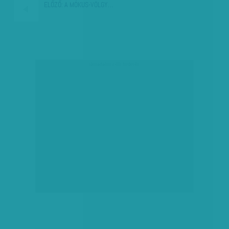
ELŐZŐ:
A MÓKUS-VÖLGY…
társadalmi célú hirdetés