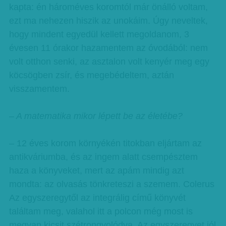
kapta: én hároméves koromtól már önálló voltam,
ezt ma nehezen hiszik az unokáim. Úgy neveltek,
hogy mindent egyedül kellett megoldanom, 3
évesen 11 órakor hazamentem az óvodából: nem
volt otthon senki, az asztalon volt kenyér meg egy
köcsögben zsír, és megebédeltem, aztán
visszamentem.
– A matematika mikor lépett be az életébe?
– 12 éves korom környékén titokban eljártam az
antikváriumba, és az ingem alatt csempésztem
haza a könyveket, mert az apám mindig azt
mondta: az olvasás tönkreteszi a szemem. Colerus
Az egyszeregytől az integrálig című könyvét
találtam meg, valahol itt a polcon még most is
megvan kicsit szétrongyolódva. Az egyszeregyet jól