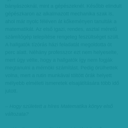
bányászoknál, mint a gépészeknél. Később elindult
gépészkaron az alkalmazott mechanika szak is,
ahol már nyolc féléven át kőkeményen tanulták a
matematikát. Az első igazi, rendes, asztal méretű
számítógép telepítése rengeteg feszültséget szült.
A hallgatók tízórás házi feladatát megoldotta öt
perc alatt. Néhány professzor ezt nem helyeselte,
mert úgy vélte, hogy a hallgatók így nem fogják
megtanulni a mérnöki számítást. Pedig örülhettek
volna, mert a rutin munkával töltött órák helyett
mélyebb elméleti ismeretek elsajátítására több idő
jutott.
– Hogy született a híres Matematika könyv első
változata?