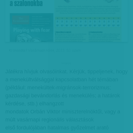
Ki mondta? Vasárnapi Hírek, 2015. 50. szám
hirdetes
Játékra hívjuk olvasóinkat. Kérjük, tippeljenek, hogy
a menekültválsággal kapcsolatban hét témában
(például: menekültek-migránsok-terrorizmus;
gazdasági bevándorlás és menekülés; a határok
kérdése, stb.) elhangzott
mondatok Orbán Viktor miniszterelnöktől, vagy a
múlt vasárnapi regionális választások
első fordulójában hatalmas győzelmet arató