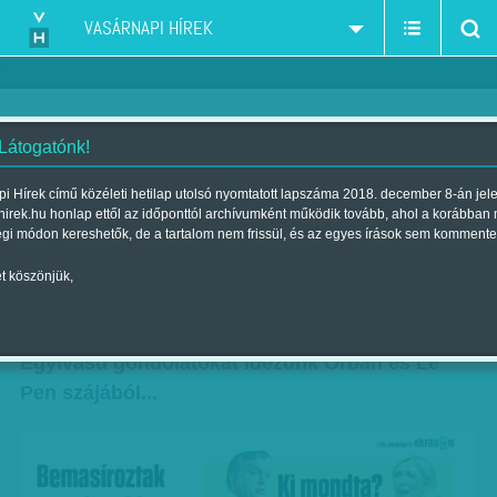
VASÁRNAPI HÍREK
 Látogatónk!
Orbán megtalálta a párját?
i Hírek című közéleti hetilap utolsó nyomtatott lapszáma 2018. december 8-án jel
hirek.hu honlap ettől az időponttól archívumként működik tovább, ahol a korábban
Decemberi kvízjáték - egyáltalán
égi módon kereshetők, de a tartalom nem frissül, és az egyes írások sem kommente
nem karácsonyi hangulatban
t köszönjük,
Szerző:
VH ajánló
| Megjelent a 2015. december 12.-i lapszámban
Egyívású gondolatokat idézünk Orbán és Le
Pen szájából...