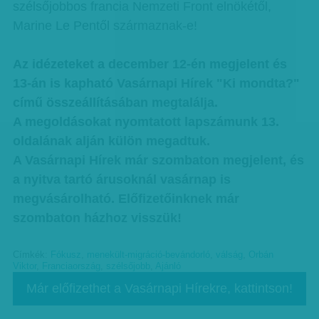
szélsőjobbos francia Nemzeti Front elnökétől,
Marine Le Pentől származnak-e!
Az idézeteket a december 12-én megjelent és
13-án is kapható Vasárnapi Hírek "Ki mondta?"
című összeállításában megtalálja.
A megoldásokat nyomtatott lapszámunk 13.
oldalának alján külön megadtuk.
A Vasárnapi Hírek már szombaton megjelent, és
a nyitva tartó árusoknál vasárnap is
megvásárolható. Előfizetőinknek már
szombaton házhoz visszük!
Címkék:
Fókusz
,
menekült-migráció-bevándorló
,
válság
,
Orbán
Viktor
,
Franciaország
,
szélsőjobb
,
Ajánló
Már előfizethet a Vasárnapi Hírekre, kattintson!