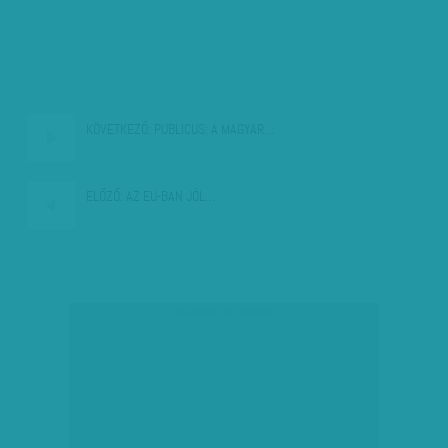
KÖVETKEZŐ:
PUBLICUS: A MAGYAR…
ELŐZŐ:
AZ EU-BAN JÓL…
társadalmi célú hirdetés