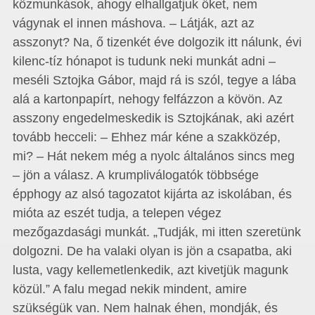
közmunkások, ahogy elhallgatjuk őket, nem
vágynak el innen máshova. – Látják, azt az
asszonyt? Na, ő tizenkét éve dolgozik itt nálunk, évi
kilenc-tíz hónapot is tudunk neki munkát adni –
meséli Sztojka Gábor, majd rá is szól, tegye a lába
alá a kartonpapírt, nehogy felfázzon a kövön. Az
asszony engedelmeskedik is Sztojkának, aki azért
tovább hecceli: – Ehhez már kéne a szakközép,
mi? – Hát nekem még a nyolc általános sincs meg
– jön a válasz. A krumpliválogatók többsége
épphogy az alsó tagozatot kijárta az iskolában, és
mióta az eszét tudja, a telepen végez
mezőgazdasági munkát. „Tudják, mi itten szeretünk
dolgozni. De ha valaki olyan is jön a csapatba, aki
lusta, vagy kellemetlenkedik, azt kivetjük magunk
közül.” A falu megad nekik mindent, amire
szükségük van. Nem halnak éhen, mondják, és