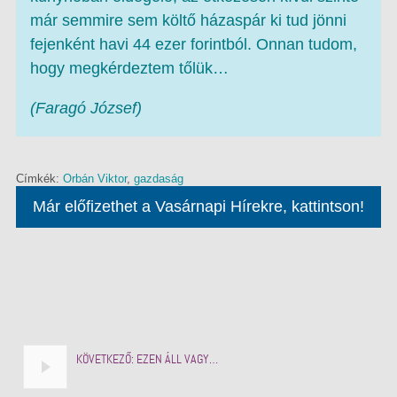
már semmire sem költő házaspár ki tud jönni
fejenként havi 44 ezer forintból. Onnan tudom,
hogy megkérdeztem tőlük…
(Faragó József)
Címkék:
Orbán Viktor
,
gazdaság
Már előfizethet a Vasárnapi Hírekre, kattintson!
KÖVETKEZŐ:
EZEN ÁLL VAGY…