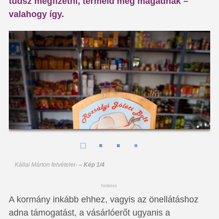
tudsz megfizetni, termeld meg magadnak –
valahogy így.
Kállai Márton felvételei
-
– Kép 1/4
hirdetes
A kormány inkább ehhez, vagyis az önellátáshoz
adna támogatást, a vásárlóerőt ugyanis a