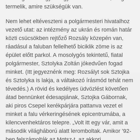
termelik, amire szükségük van.
Nem lehet eltéveszteni a polgármesteri hivatalhoz
vezető utat: az intézmény az ukrán és román határ
közti csücsökben rejtőző Rozsály közepén van,
ráadásul a faluban fellelhető biciklik zöme is az
épület előtt parkol. A mosolygós tekintetű, fiatal
polgármester, Sztolyka Zoltán jókedvűen fogad
minket. (Itt jegyeznénk meg: Rozsályt sok Sztojka
és Sztolyka is lakja, a váltakozó írásmód tehát nem
tévedés.) A rövid és kedélyes üdvözlést köve­tően
átad bennünket édesapjának, Sztojka Gábornak,
aki piros Csepel kerékpárjára pattanva vezet el
minket a falu vérkeringésének epicentrumába, a
kilencvenhektáros telepre. „Volt itt egy vár, amit a
második világháború alatt leromboltak. Amikor ’92-
ben felszámolták az Mgtsz-t, az akkori