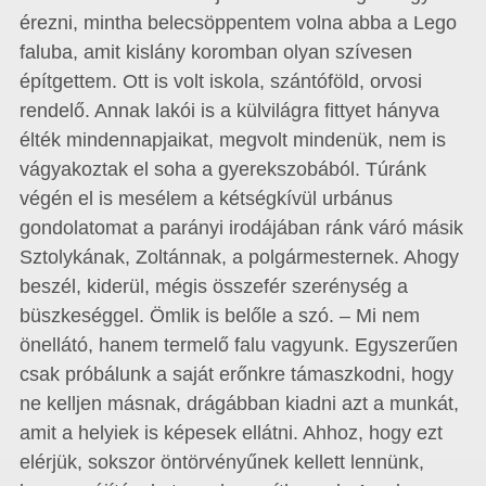
érezni, mintha belecsöppentem volna abba a Lego
faluba, amit kislány koromban olyan szívesen
építgettem. Ott is volt iskola, szántóföld, orvosi
rendelő. Annak lakói is a külvilágra fittyet hányva
élték mindennapjaikat, megvolt mindenük, nem is
vágyakoztak el soha a gyerekszobából. Túránk
végén el is mesélem a kétségkívül urbánus
gondolatomat a parányi irodájában ránk váró másik
Sztolykának, Zoltánnak, a polgármesternek. Ahogy
beszél, kiderül, mégis összefér szerénység a
büszkeséggel. Ömlik is belőle a szó. – Mi nem
önellátó, hanem termelő falu vagyunk. Egyszerűen
csak próbálunk a saját erőnkre támaszkodni, hogy
ne kelljen másnak, drágábban kiadni azt a munkát,
amit a helyiek is képesek ellátni. Ahhoz, hogy ezt
elérjük, sokszor öntörvényűnek kellett lennünk,