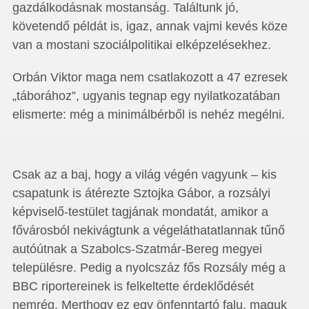
gazdálkodásnak mostanság. Találtunk jó,
követendő példát is, igaz, annak vajmi kevés köze
van a mostani szociálpolitikai elképzelésekhez.
Orbán Viktor maga nem csatlakozott a 47 ezresek
„táborához”, ugyanis tegnap egy nyilatkozatában
elismerte: még a minimálbérből is nehéz megélni.
Csak az a baj, hogy a világ végén vagyunk – kis
csapatunk is átérezte Sztojka Gábor, a rozsályi
képviselő-testület tagjának mondatát, amikor a
fővárosból nekivágtunk a végeláthatatlannak tűnő
autóútnak a Szabolcs-Szatmár-Bereg megyei
településre. Pedig a nyolcszáz fős Rozsály még a
BBC riportereinek is felkeltette érdeklődését
nemrég. Merthogy ez egy önfenntartó falu, maguk