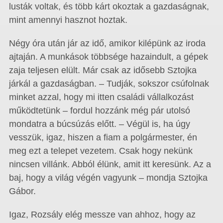
lusták voltak, és több kárt okoztak a gazdaságnak,
mint amennyi hasznot hoztak.
Négy óra után jár az idő, amikor kilépünk az iroda
ajtaján. A munkások többsége hazaindult, a gépek
zaja teljesen elült. Már csak az idősebb Sztojka
járkál a gazdaságban. – Tudják, sokszor csúfolnak
minket azzal, hogy mi itten családi vállalkozást
működtetünk – fordul hozzánk még pár utolsó
mondatra a búcsúzás előtt. – Végül is, ha úgy
vesszük, igaz, hiszen a fiam a polgármester, én
meg ezt a telepet vezetem. Csak hogy nekünk
nincsen villánk. Abból élünk, amit itt keresünk. Az a
baj, hogy a világ végén vagyunk – mondja Sztojka
Gábor.
Igaz, Rozsály elég messze van ahhoz, hogy az