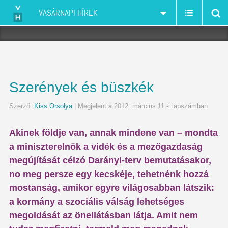
VASÁRNAPI HÍREK
Szerények és büszkék
Szerző:
Kiss Orsolya
| Megjelent a 2012. március 11.-i lapszámban
Akinek földje van, annak mindene van – mondta
a miniszterelnök a vidék és a mezőgazdaság
megújítását célzó Darányi-terv bemutatásakor,
no meg persze egy kecskéje, tehetnénk hozzá
mostanság, amikor egyre világosabban látszik:
a kormány a szociális válság lehetséges
megoldását az önellátásban látja. Amit nem