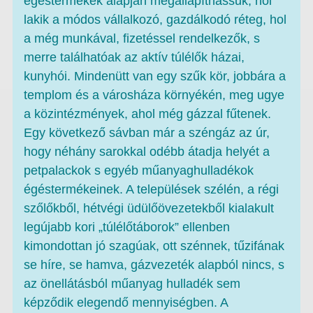
égéstermékek alapján megállapíthassuk, hol
lakik a módos vállalkozó, gazdálkodó réteg, hol
a még munkával, fizetéssel rendelkezők, s
merre találhatóak az aktív túlélők házai,
kunyhói. Mindenütt van egy szűk kör, jobbára a
templom és a városháza környékén, meg ugye
a közintézmények, ahol még gázzal fűtenek.
Egy következő sávban már a széngáz az úr,
hogy néhány sarokkal odébb átadja helyét a
petpalackok s egyéb műanyaghulladékok
égéstermékeinek. A települések szélén, a régi
szőlőkből, hétvégi üdülőövezetekből kialakult
legújabb kori „túlélőtáborok” ellenben
kimondottan jó szagúak, ott szénnek, tűzifának
se híre, se hamva, gázvezeték alapból nincs, s
az önellátásból műanyag hulladék sem
képződik elegendő mennyiségben. A