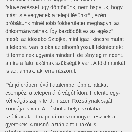
faluvezetéssel úgy döntöttünk, nem hagyjuk, hogy
mást is elvegyenek a településünktől, ezért
próbáltunk minél több földterületet meghagyni az
önkormányzatnak. Így kezdődött ez az egész” –
mesél az idősebb Sztojka, mint igazi kincsre mutat
a telepre. Van is oka az elhomályosult tekintetnek:
itt termelnek ugyanis mindent, de tényleg mindent,
amire a falu lakóinak szükségük van. A föld munkát
is ad, annak, aki erre rászorul.
Pár jó erőben lévő fiatalember épp a falakat
csempézi a telepen álló vágóhídon. Hetente egy-
két vágás zajlik le itt, hiszen Rozsálynak saját
kondája is van. A húsból a helyi iskolába
szállítanak: itt napi háromszor ingyen esznek a
gyerekek. A húsból aztán a falu lakói is