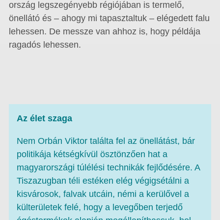
ország legszegényebb régiójában is termelő,
önellátó és – ahogy mi tapasztaltuk – elégedett falu
lehessen. De messze van ahhoz is, hogy példája
ragadós lehessen.
Az élet szaga
Nem Orbán Viktor találta fel az önellátást, bár
politikája kétségkívül ösztönzően hat a
magyarországi túlélési technikák fejlődésére. A
Tiszazugban téli estéken elég végigsétálni a
kisvárosok, falvak utcáin, némi a kerülővel a
külterületek felé, hogy a levegőben terjedő