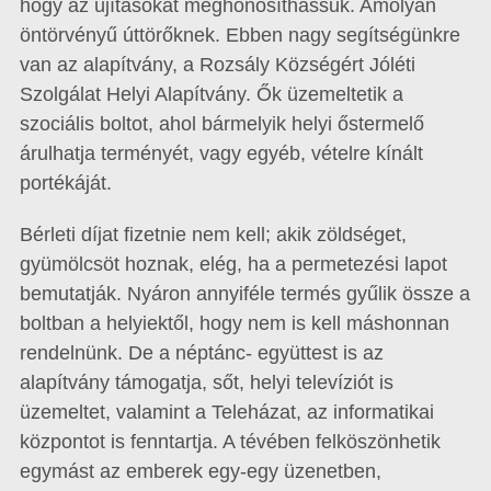
hogy az újításokat meghonosíthassuk. Amolyan
öntörvényű úttörőknek. Ebben nagy segítségünkre
van az alapítvány, a Rozsály Községért Jóléti
Szolgálat Helyi Alapítvány. Ők üzemeltetik a
szociális boltot, ahol bármelyik helyi őstermelő
árulhatja terményét, vagy egyéb, vételre kínált
portékáját.
Bérleti díjat fizetnie nem kell; akik zöldséget,
gyümölcsöt hoznak, elég, ha a permetezési lapot
bemutatják. Nyáron annyiféle termés gyűlik össze a
boltban a helyiektől, hogy nem is kell máshonnan
rendelnünk. De a néptánc- együttest is az
alapítvány támogatja, sőt, helyi televíziót is
üzemeltet, valamint a Teleházat, az informatikai
központot is fenntartja. A tévében felköszönhetik
egymást az emberek egy-egy üzenetben,