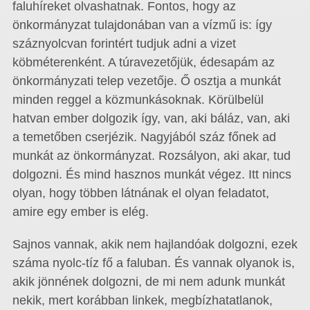
faluhíreket olvashatnak. Fontos, hogy az
önkormányzat tulajdonában van a vízmű is: így
száznyolcvan forintért tudjuk adni a vizet
köbméterenként. A túravezetőjük, édesapám az
önkormányzati telep vezetője. Ő osztja a munkát
minden reggel a közmunkásoknak. Körülbelül
hatvan ember dolgozik így, van, aki báláz, van, aki
a temetőben cserjézik. Nagyjából száz főnek ad
munkát az önkormányzat. Rozsályon, aki akar, tud
dolgozni. És mind hasznos munkát végez. Itt nincs
olyan, hogy többen látnának el olyan feladatot,
amire egy ember is elég.
Sajnos vannak, akik nem hajlandóak dolgozni, ezek
száma nyolc-tíz fő a faluban. És vannak olyanok is,
akik jönnének dolgozni, de mi nem adunk munkát
nekik, mert korábban linkek, megbízhatatlanok,