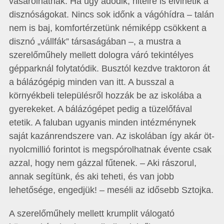
vásárolhatnak. Ha úgy adódik, hitelre is elvihetik a
disznóságokat. Nincs sok időnk a vágóhídra – talán
nem is baj, komfortérzetünk némiképp csökkent a
disznó „vállfák” társaságában –, a mustra a
szerelőműhely mellett dologra váró tekintélyes
gépparknál folytatódik. Busztól kezdve traktoron át
a bálázógépig minden van itt. A busszal a
környékbeli településről hozzák be az iskolába a
gyerekeket. A bálázógépet pedig a tüzelőfával
etetik. A faluban ugyanis minden intézménynek
saját kazánrendszere van. Az iskolában így akár öt-
nyolcmillió forintot is megspórolhatnak évente csak
azzal, hogy nem gázzal fűtenek. – Aki rászorul,
annak segítünk, és aki teheti, és van jobb
lehetősége, engedjük! – meséli az idősebb Sztojka.
A szerelőműhely mellett krumplit válogató