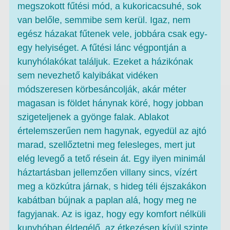
megszokott fűtési mód, a kukoricacsuhé, sok
van belőle, semmibe sem kerül. Igaz, nem
egész házakat fűtenek vele, jobbára csak egy-
egy helyiséget. A fűtési lánc végpontján a
kunyhólakókat találjuk. Ezeket a házikónak
sem nevezhető kalyibákat vidéken
módszeresen körbesáncolják, akár méter
magasan is földet hánynak köré, hogy jobban
szigeteljenek a gyönge falak. Ablakot
értelemszerűen nem hagynak, egyedül az ajtó
marad, szellőztetni meg felesleges, mert jut
elég levegő a tető résein át. Egy ilyen minimál
háztartásban jellemzően villany sincs, vízért
meg a közkútra járnak, s hideg téli éjszakákon
kabátban bújnak a paplan alá, hogy meg ne
fagyjanak. Az is igaz, hogy egy komfort nélküli
kunyhóban éldegélő, az étkezésen kívül szinte