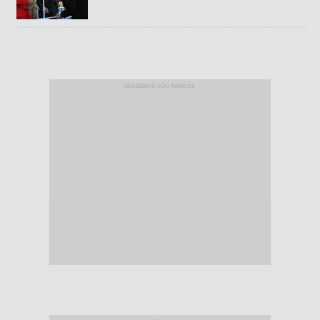
társadalmi célú hirdetés