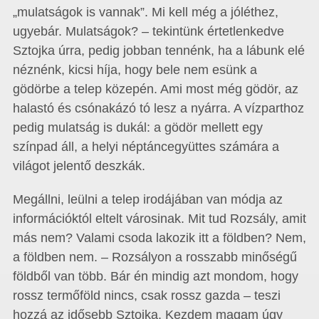
„mulatságok is vannak”. Mi kell még a jóléthez,
ugyebár. Mulatságok? – tekintünk értetlenkedve
Sztojka úrra, pedig jobban tennénk, ha a lábunk elé
néznénk, kicsi híja, hogy bele nem esünk a
gödörbe a telep közepén. Ami most még gödör, az
halastó és csónakázó tó lesz a nyárra. A vízparthoz
pedig mulatság is dukál: a gödör mellett egy
színpad áll, a helyi néptáncegyüttes számára a
világot jelentő deszkák.
Megállni, leülni a telep irodájában van módja az
információktól eltelt városinak. Mit tud Rozsály, amit
más nem? Valami csoda lakozik itt a földben? Nem,
a földben nem. – Rozsályon a rosszabb minőségű
földből van több. Bár én mindig azt mondom, hogy
rossz termőföld nincs, csak rossz gazda – teszi
hozzá az idősebb Sztojka. Kezdem magam úgy