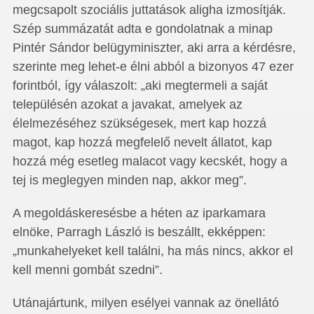
megcsapolt szociális juttatások aligha izmosítják.
Szép summázatát adta e gondolatnak a minap
Pintér Sándor belügyminiszter, aki arra a kérdésre,
szerinte meg lehet-e élni abból a bizonyos 47 ezer
forintból, így válaszolt: „aki megtermeli a saját
településén azokat a javakat, amelyek az
élelmezéséhez szükségesek, mert kap hozzá
magot, kap hozzá megfelelő nevelt állatot, kap
hozzá még esetleg malacot vagy kecskét, hogy a
tej is meglegyen minden nap, akkor meg”.
A megoldáskeresésbe a héten az iparkamara
elnöke, Parragh László is beszállt, ekképpen:
„munkahelyeket kell találni, ha más nincs, akkor el
kell menni gombát szedni”.
Utánajártunk, milyen esélyei vannak az önellátó