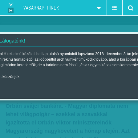
VASÁRNAPI HÍREK
 Látogatónk!
Titkolnák 'Orbán svájci
i Hírek című közéleti hetilap utolsó nyomtatott lapszáma 2018. december 8-án jel
hirek.hu honlap ettől az időponttól archívumként működik tovább, ahol a korábban
bankárának' életrajzát - de sok
égi módon kereshetők, de a tartalom nem frissül, és az egyes írások sem kommente
minden kideríthető
t köszönjük,
Szerző:
Munkatársainktól
| Megjelent a 2015. március 28.-i
lapszámban
Orbán svájci bankára. - Magyar diplomata nem
lehet világpolgár – ezekkel a szavakkal
igazította el Orbán Viktor miniszterelnök
Magyarország nagyköveteit a hónap elején. Azt