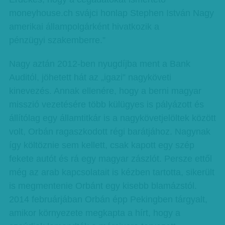
moneyhouse.ch svájci honlap Stephen István Nagy
amerikai állampolgárként hivatkozik a
pénzügyi szakemberre.”
Nagy aztán 2012-ben nyugdíjba ment a Bank
Auditól, jöhetett hát az „igazi” nagyköveti
kinevezés. Annak ellenére, hogy a berni magyar
misszió vezetésére több külügyes is pályázott és
állítólag egy államtitkár is a nagykövetjelöltek között
volt, Orbán ragaszkodott régi barátjához. Nagynak
így költöznie sem kellett, csak kapott egy szép
fekete autót és rá egy magyar zászlót. Persze ettől
még az arab kapcsolatait is kézben tartotta, sikerült
is megmentenie Orbánt egy kisebb blamázstól.
2014 februárjában Orbán épp Pekingben tárgyalt,
amikor környezete megkapta a hírt, hogy a