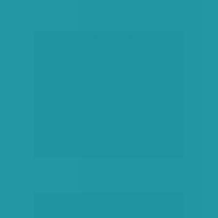
társadalmi célú hirdetés
hirdetés