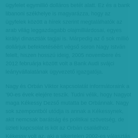
ügyfelet egymillió dolláros betét alatt. Ez és a bank
libanoni székhelye is magyarázza, hogy az
ügyfelek között a hírek szerint megtalálhatók az
arab világ leggazdagabb olajmilliárdosai, egyes
királyi dinasztiák tagjai is. Márpedig az ő sok millió
dollárjuk befektetéséért végső soron Nagy István
felelt, hiszen hosszú ideig, 2005 novembere és
2012 februárja között volt a Bank Audi svájci
leányvállalatának ügyvezető igazgatója.
Nagy és Orbán Viktor kapcsolatát informátoraink a
’90-es évek elejére teszik. Tudni vélik, hogy Nagyot
maga Kékessy Dezső mutatta be Orbánnak. Nagy
sok szempontból utódja is annak a Kékessynek,
akit nemcsak barátság és politikai szövetség, de
üzleti kapcsolat is köt az Orbán családhoz.
Kékessy volt az, aki a sikertelen 2002-es választás