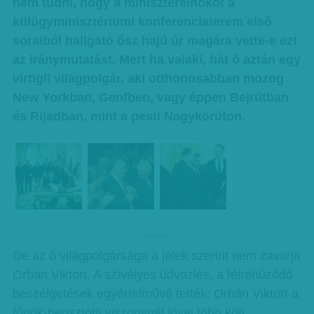
nem tudni, hogy a miniszterelnököt a
külügyminisztériumi konferenciaterem első
soraiból hallgató ősz hajú úr magára vette-e ezt
az iránymutatást. Mert ha valaki, hát ő aztán egy
virtigli világpolgár, aki otthonosabban mozog
New Yorkban, Genfben, vagy éppen Bejrútban
és Rijadban, mint a pesti Nagykörúton.
hirdetes
De az ő világpolgársága a jelek szerint nem zavarja
Orbán Viktort. A szívélyes üdvözlés, a félrehúzódó
beszélgetések egyértelművé tették: Orbán Viktort a
főnök-beosztotti viszonynál jóval több köti