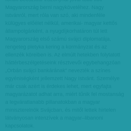
Magyarország berni nagykövetéhez. Nagy
Istvánról, mert róla van szó, aki mindenféle
külügyes előélet nélkül, amerikai- magyar kettős
állampolgárként, a nyugdíjkorhatáron túl lett
Magyarország első számú svájci diplomatája,
rengeteg pletyka kering a kormányzat és az
ellenzék köreiben is. Az elmúlt hetekben folytatott
háttérbeszélgetéseink résztvevői egybehangzóan
„Orbán svájci bankárának” nevezték a színes
egyéniségként jellemzett Nagy Istvánt. Személye
már csak azért is érdekes lehet, mert egyfajta
magyarázatot adhat arra, miért tűnik fel mostanság
a legváratlanabb pillanatokban a magyar
miniszterelnök Svájcban, és mitől lettek hirtelen
látványosan intenzívek a magyar–libanoni
kapcsolatok.