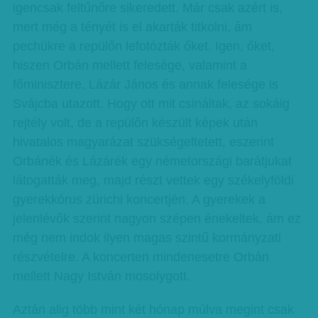
igencsak feltűnőre sikeredett. Már csak azért is,
mert még a tényét is el akarták titkolni, ám
pechükre a repülőn lefotózták őket. Igen, őket,
hiszen Orbán mellett felesége, valamint a
főminisztere, Lázár János és annak felesége is
Svájcba utazott. Hogy ott mit csináltak, az sokáig
rejtély volt, de a repülőn készült képek után
hivatalos magyarázat szükségeltetett, eszerint
Orbánék és Lázárék egy németországi barátjukat
látogatták meg, majd részt vettek egy székelyföldi
gyerekkórus zürichi koncertjén. A gyerekek a
jelenlévők szerint nagyon szépen énekeltek, ám ez
még nem indok ilyen magas szintű kormányzati
részvételre. A koncerten mindenesetre Orbán
mellett Nagy István mosolygott.
Aztán alig több mint két hónap múlva megint csak