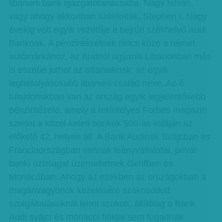
libanoni bank igazgatótanácsába. Nagy István,
vagy ahogy akkoriban szólították, Stephen I. Nagy
évekig volt egyik vezetője a bejrúti székhelyű Audi
Banknak. A pénzintézetnek nincs köze a német
autómárkához, az Audiról ugyanis Libanonban más
is eszébe juthat az ottaniaknak: az egyik
legbefolyásosabb libanoni család neve. Az ő
tulajdonukban van az ország egyik legjelentősebb
pénzintézete, amely a tekintélyes Forbes magazin
szerint a közel-keleti bankok 500-as listáján az
előkelő 42. helyen áll. A Bank Audinak Svájcban és
Franciaországban vannak leányvállalatai, privát
banki üzletágat üzemeltetnek Genfben és
Monacóban. Ahogy az ezekben az országokban a
magánvagyonok kezelésére szakosodott
szolgáltatásoknál lenni szokott, állítólag a Bank
Audi svájci és monacói fiókjai sem fogadnak