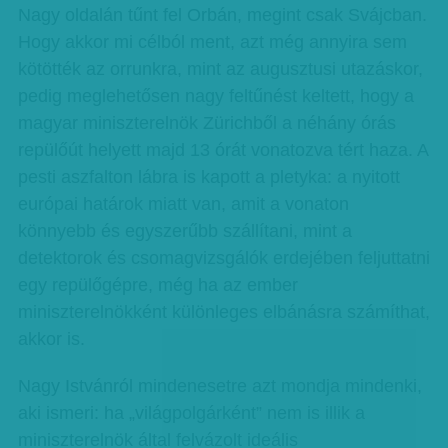
Nagy oldalán tűnt fel Orbán, megint csak Svájcban.
Hogy akkor mi célból ment, azt még annyira sem
kötötték az orrunkra, mint az augusztusi utazáskor,
pedig meglehetősen nagy feltűnést keltett, hogy a
magyar miniszterelnök Zürichből a néhány órás
repülőút helyett majd 13 órát vonatozva tért haza. A
pesti aszfalton lábra is kapott a pletyka: a nyitott
európai határok miatt van, amit a vonaton
könnyebb és egyszerűbb szállítani, mint a
detektorok és csomagvizsgálók erdejében feljuttatni
egy repülőgépre, még ha az ember
miniszterelnökként különleges elbánásra számíthat,
akkor is.
Nagy Istvánról mindenesetre azt mondja mindenki,
aki ismeri: ha „világpolgárként” nem is illik a
miniszterelnök által felvázolt ideális