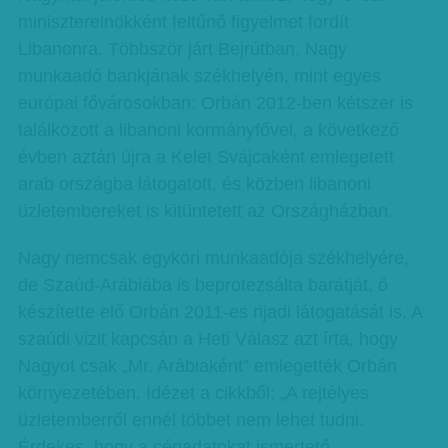
miniszterelnökként feltűnő figyelmet fordít
Libanonra. Többször járt Bejrútban, Nagy
munkaadó bankjának székhelyén, mint egyes
európai fővárosokban: Orbán 2012-ben kétszer is
találkozott a libanoni kormányfővel, a következő
évben aztán újra a Kelet Svájcaként emlegetett
arab országba látogatott, és közben libanoni
üzletembereket is kitüntetett az Országházban.
Nagy nemcsak egykori munkaadója székhelyére,
de Szaúd-Arábiába is beprotezsálta barátját, ő
készítette elő Orbán 2011-es rijadi látogatását is. A
szaúdi vizit kapcsán a Heti Válasz azt írta, hogy
Nagyot csak „Mr. Arábiaként” emlegették Orbán
környezetében. Idézet a cikkből: „A rejtélyes
üzletemberről ennél többet nem lehet tudni.
Érdekes, hogy a cégadatokat ismertető