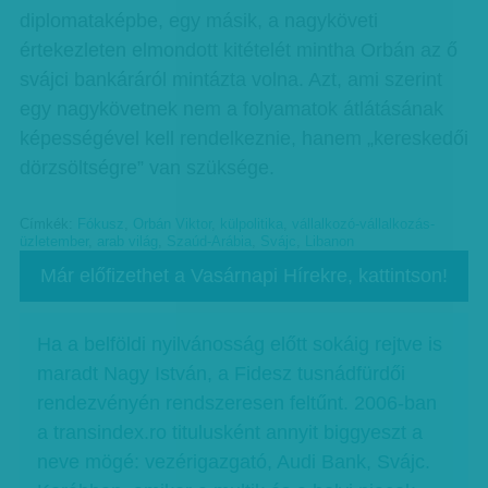
diplomataképbe, egy másik, a nagyköveti
értekezleten elmondott kitételét mintha Orbán az ő
svájci bankáráról mintázta volna. Azt, ami szerint
egy nagykövetnek nem a folyamatok átlátásának
képességével kell rendelkeznie, hanem „kereskedői
dörzsöltségre” van szüksége.
Címkék:
Fókusz
,
Orbán Viktor
,
külpolitika
,
vállalkozó-vállalkozás-
üzletember
,
arab világ
,
Szaúd-Arábia
,
Svájc
,
Libanon
Már előfizethet a Vasárnapi Hírekre, kattintson!
Ha a belföldi nyilvánosság előtt sokáig rejtve is
maradt Nagy István, a Fidesz tusnádfürdői
rendezvényén rendszeresen feltűnt. 2006-ban
a transindex.ro titulusként annyit biggyeszt a
neve mögé: vezérigazgató, Audi Bank, Svájc.