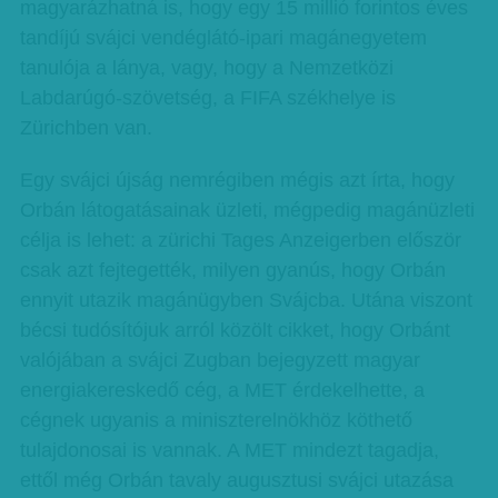
magyarázhatná is, hogy egy 15 millió forintos éves
tandíjú svájci vendéglátó-ipari magánegyetem
tanulója a lánya, vagy, hogy a Nemzetközi
Labdarúgó-szövetség, a FIFA székhelye is
Zürichben van.
Egy svájci újság nemrégiben mégis azt írta, hogy
Orbán látogatásainak üzleti, mégpedig magánüzleti
célja is lehet: a zürichi Tages Anzeigerben először
csak azt fejtegették, milyen gyanús, hogy Orbán
ennyit utazik magánügyben Svájcba. Utána viszont
bécsi tudósítójuk arról közölt cikket, hogy Orbánt
valójában a svájci Zugban bejegyzett magyar
energiakereskedő cég, a MET érdekelhette, a
cégnek ugyanis a miniszterelnökhöz köthető
tulajdonosai is vannak. A MET mindezt tagadja,
ettől még Orbán tavaly augusztusi svájci utazása