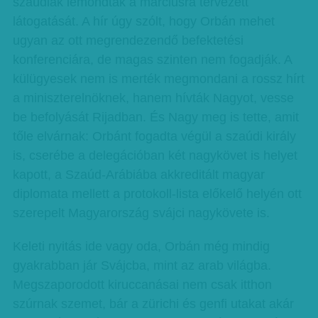
szaúdiak lemondták a márciusra tervezett
látogatását. A hír úgy szólt, hogy Orbán mehet
ugyan az ott megrendezendő befektetési
konferenciára, de magas szinten nem fogadják. A
külügyesek nem is merték megmondani a rossz hírt
a miniszterelnöknek, hanem hívták Nagyot, vesse
be befolyását Rijadban. És Nagy meg is tette, amit
tőle elvárnak: Orbánt fogadta végül a szaúdi király
is, cserébe a delegációban két nagykövet is helyet
kapott, a Szaúd-Arábiába akkreditált magyar
diplomata mellett a protokoll-lista előkelő helyén ott
szerepelt Magyarország svájci nagykövete is.
Keleti nyitás ide vagy oda, Orbán még mindig
gyakrabban jár Svájcba, mint az arab világba.
Megszaporodott kiruccanásai nem csak itthon
szúrnak szemet, bár a zürichi és genfi utakat akár