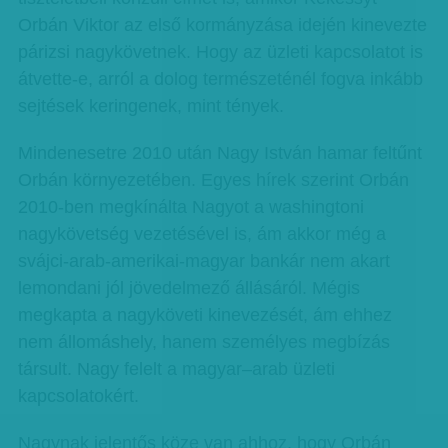
Orbán Viktor az első kormányzása idején kinevezte
párizsi nagykövetnek. Hogy az üzleti kapcsolatot is
átvette-e, arról a dolog természeténél fogva inkább
sejtések keringenek, mint tények.
Mindenesetre 2010 után Nagy István hamar feltűnt
Orbán környezetében. Egyes hírek szerint Orbán
2010-ben megkínálta Nagyot a washingtoni
nagykövetség vezetésével is, ám akkor még a
svájci-arab-amerikai-magyar bankár nem akart
lemondani jól jövedelmező állásáról. Mégis
megkapta a nagyköveti kinevezését, ám ehhez
nem állomáshely, hanem személyes megbízás
társult. Nagy felelt a magyar–arab üzleti
kapcsolatokért.
Nagynak jelentős köze van ahhoz, hogy Orbán