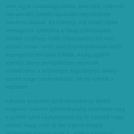
után, egyik családtagja révén, áron felül, több mint
hatvanmillió forintért vásárolta meg Orbánék
belvárosi lakását. És Kékessy volt Orbán Viktor
feleségének üzlettársa a tokaji szőlőföldeket
birtokló Szárhegy Dűlő–Sárazsadány Kft.-ben,
amihez Orbán Viktor első kormányzásának egyik
legnagyobb botránya kötődik. A cég ugyanis
jelentős állami támogatásban részesült,
emlékezetes a kiszivárgott jegyzőkönyv, amely
szerint maga Orbán mondta: „ne mi nyerjük a
legtöbbet”.
Kékessy korábban genfi lakosként és főként
Svájcban működő üzletemberként ismerhette meg
a szintén genfi háztulajdonos és ott üzletelő Nagy
Istvánt. Nagy vette át tőle a genfi magyar
tiszteletbeli konzuli címet is, amikor Kékessyt