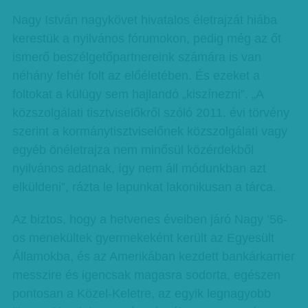
Nagy István nagykövet hivatalos életrajzát hiába
kerestük a nyilvános fórumokon, pedig még az őt
ismerő beszélgetőpartnereink számára is van
néhány fehér folt az előéletében. És ezeket a
foltokat a külügy sem hajlandó „kiszínezni”. „A
közszolgálati tisztviselőkről szóló 2011. évi törvény
szerint a kormánytisztviselőnek közszolgálati vagy
egyéb önéletrajza nem minősül közérdekből
nyilvános adatnak, így nem áll módunkban azt
elküldeni”, rázta le lapunkat lakonikusan a tárca.
Az biztos, hogy a hetvenes éveiben járó Nagy ’56-
os menekültek gyermekeként került az Egyesült
Államokba, és az Amerikában kezdett bankárkarrier
messzire és igencsak magasra sodorta, egészen
pontosan a Közel-Keletre, az egyik legnagyobb