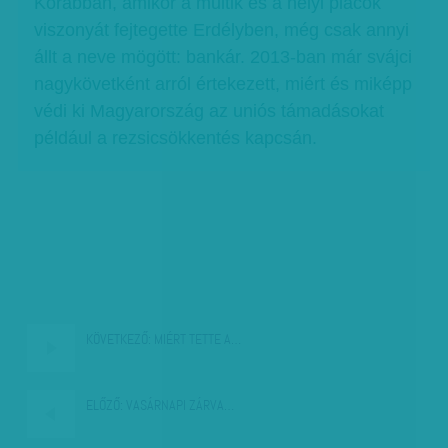
Korábban, amikor a multik és a helyi piacok
viszonyát fejtegette Erdélyben, még csak annyi
állt a neve mögött: bankár. 2013-ban már svájci
nagykövetként arról értekezett, miért és miképp
védi ki Magyarország az uniós támadásokat
például a rezsicsökkentés kapcsán.
KÖVETKEZŐ:
MIÉRT TETTE A…
ELŐZŐ:
VASÁRNAPI ZÁRVA…