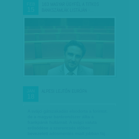
163 MAGYAR ÜGYFÉL A TITKOS
FEB
15
BANKSZÁMLÁK LISTÁJÁN -…
ALPESI LEJTŐN EURÓPA
JAN
18
A svájci gátszakadás elsodorta a forintot,
de a magyar bankrendszer állta a
frankpánik hullámait. A svájci valuta
erősödése a szerencsés időben
bevezetett adósmentés miatt jobban fáj…