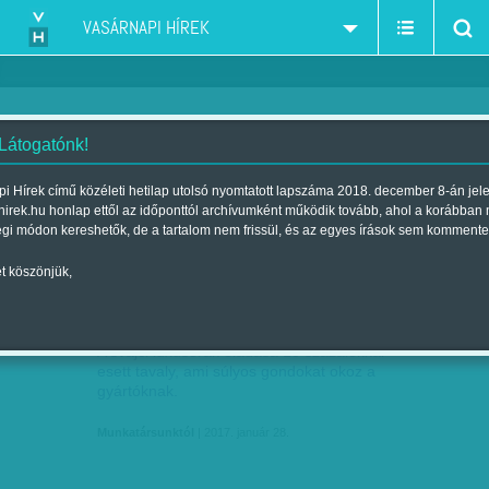
VASÁRNAPI HÍREK
 Látogatónk!
Svájc
szűkítés:
i Hírek című közéleti hetilap utolsó nyomtatott lapszáma 2018. december 8-án jel
hirek.hu honlap ettől az időponttól archívumként működik tovább, ahol a korábban
égi módon kereshetők, de a tartalom nem frissül, és az egyes írások sem kommente
t köszönjük,
NEM MERIK KENNI A FUNKCIKAT -
JAN
28
KOMOLY PIACTÓL ESTEK EL A…
A svájci luxusórák eladása 10 százalékkal
esett tavaly, ami súlyos gondokat okoz a
gyártóknak.
Munkatársunktól
| 2017. január 28.