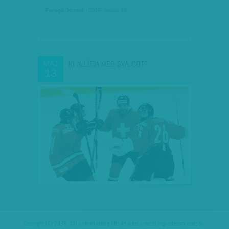
Faragó József
| 2015. január 18.
KI ÁLLÍTJA MEG SVÁJCOT?
MÁJ
13
Copyright (C) 2026, XXI század Média Kft. Az oldal szerzői jogi oltalom alatt áll.