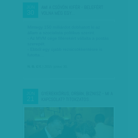
AMI A CSÖVÖN KIFÉR - BELEFÉRT
JÚN
30
VOLNA MÉG EGY…
Mintegy 150 milliárdot dobhatott ki az
állam a szocialista politikus szerint.
- Az MVM cége fillérekért vállalta a postás
szerepét.
- Ebből egy újabb rezsicsökkentésre is
futotta…
N. B. GY.
| 2015. június 30.
GYEREKKÓRUS, ORBÁN, BIZNISZ - MI A
JÚN
21
KAPCSOLAT? TITOKZATOS…