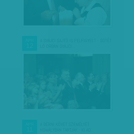
A SVÁJCI SAJTÓ IS FELFIGYELT - SÖTÉT
ÁPR
12
LÓ ORBÁN SVÁJCI…
A BERNI KÖVET SZEMÉLYÉT
ÁPR
11
HOMÁLYBAN TARTJÁK - KI AD…