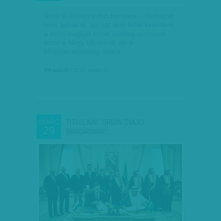
Sötét ló Orbán svájci bankára. - Életrajzot
nem adnak ki, így azt sem lehet kideríteni,
a berni magyar követ esetleg azonos-e
azzal a Nagy Istvánnal, aki a
Miniszterelnökség által a…
VH ajánló
| 2015. április 11.
TITKOLNÁK 'ORBÁN SVÁJCI
MÁRC
29
BANKÁRÁNAK'…