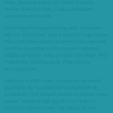
dollár, átszámítva közel 35 milliárd forint volt
elrejtve 2006–2007-ben. Csak a kiszivárgott
dokumentumok alapján.
Miután egyetlen leánybank egy adott időszakáról
van szó, nyilvánvaló, hogy a Svájcban vagy másutt,
titkos számlákon elrejtett magyarországi vagyonok
ennek az összegnek a sokszorosára rúghatnak.
Joggal várhatnánk, hogy a magyar hatóságok némi
érdeklődést tanúsítsanak az efféle piszkos
pénzügyek iránt.
Miközben a HSBC svájci leánybankjának vezető
tisztviselői egy nyaralást sem kockáztathatnak
Európában, mert elfogató parancsok vannak kiadva
ellenük, nálunk az ügy egyelőre nem érte el a
hatóságok ingerküszöbét. Úgy látszik, itt nem