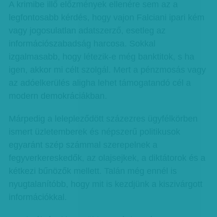
A krimibe illő előzmények ellenére sem az a
legfontosabb kérdés, hogy vajon Falciani ipari kém
vagy jogosulatlan adatszerző, esetleg az
információszabadság harcosa. Sokkal
izgalmasabb, hogy létezik-e még banktitok, s ha
igen, akkor mi célt szolgál. Mert a pénzmosás vagy
az adóelkerülés aligha lehet támogatandó cél a
modern demokráciákban.
Márpedig a lelepleződött százezres ügyfélkörben
ismert üzletemberek és népszerű politikusok
egyaránt szép számmal szerepelnek a
fegyverkereskedők, az olajsejkek, a diktátorok és a
kétkezi bűnözők mellett. Talán még ennél is
nyugtalanítóbb, hogy mit is kezdjünk a kiszivárgott
információkkal.