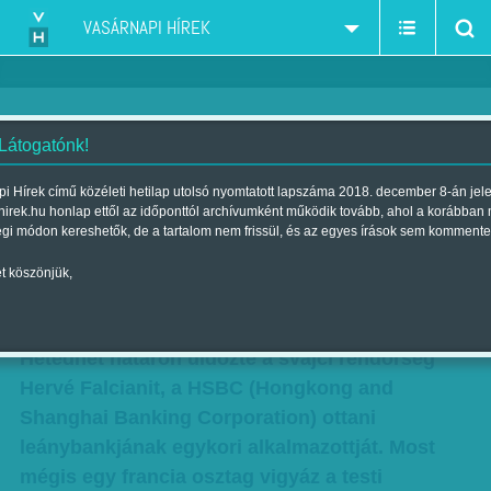
VASÁRNAPI HÍREK
 Látogatónk!
163 magyar ügyfél a titkos
i Hírek című közéleti hetilap utolsó nyomtatott lapszáma 2018. december 8-án jel
hirek.hu honlap ettől az időponttól archívumként működik tovább, ahol a korábban
bankszámlák listáján - Szivárgó
égi módon kereshetők, de a tartalom nem frissül, és az egyes írások sem kommente
banktitkok
t köszönjük,
Szerző:
F. J.
| Megjelent a 2015. február 15.-i lapszámban
Hetedhét határon üldözte a svájci rendőrség
Hervé Falcianit, a HSBC (Hongkong and
Shanghai Banking Corporation) ottani
leánybankjának egykori alkalmazottját. Most
mégis egy francia osztag vigyáz a testi