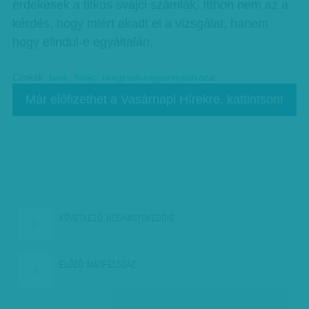
érdekesek a titkos svájci számlák. Itthon nem az a
kérdés, hogy miért akadt el a vizsgálat, hanem
hogy elindul-e egyáltalán.
Címkék:
bank
,
Svájc
,
üvegzseb-vagyonnyilatkozat
Már előfizethet a Vasárnapi Hírekre, kattintson!
KÖVETKEZŐ:
HÚSHAGYÓKEDDIG…
ELŐZŐ:
MÁSFÉLSZÁZ…