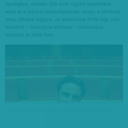
épségére, miután 100 ezer ügyfél banktitkát
adta át a párizsi hatóságoknak. Hogy a történet
még cifrább legyen, az adattolvaj férfit egy volt
barátnő – Georgina Mikhael – vallomása
leplezte le 2008-ban.
Kém vagy hős? Hervé Falciani, a szivárogtató - Forrás: Profimedia
hirdetes