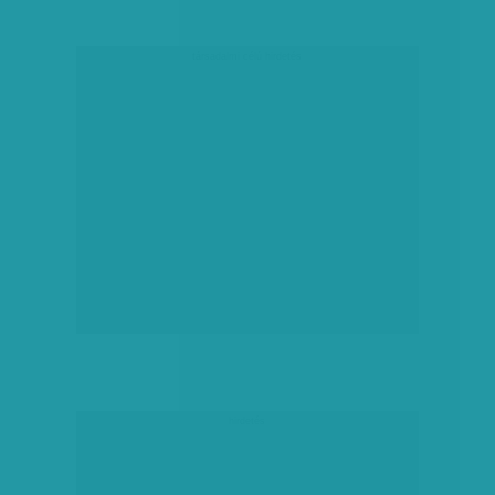
társadalmi célú hirdetés
hirdetés