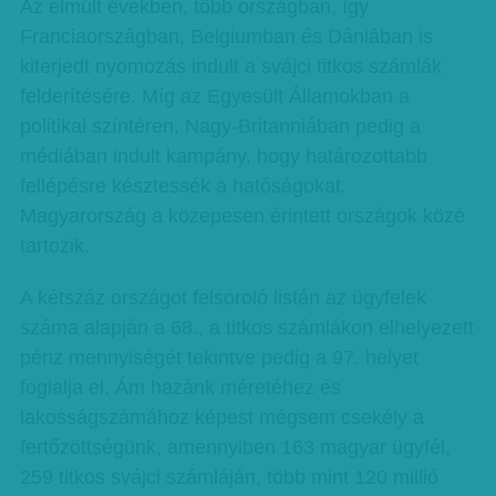
Az elmúlt években, több országban, így
Franciaországban, Belgiumban és Dániában is
kiterjedt nyomozás indult a svájci titkos számlák
felderítésére. Míg az Egyesült Államokban a
politikai színtéren, Nagy-Britanniában pedig a
médiában indult kampány, hogy határozottabb
fellépésre késztessék a hatóságokat.
Magyarország a közepesen érintett országok közé
tartozik.
A kétszáz országot felsoroló listán az ügyfelek
száma alapján a 68., a titkos számlákon elhelyezett
pénz mennyiségét tekintve pedig a 97. helyet
foglalja el. Ám hazánk méretéhez és
lakosságszámához képest mégsem csekély a
fertőzöttségünk, amennyiben 163 magyar ügyfél,
259 titkos svájci számláján, több mint 120 millió