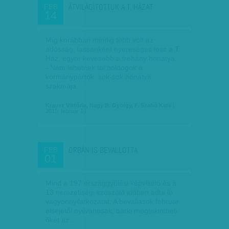
ÁTVILÁGÍTOTTUK A T. HÁZAT
FEB
14
Míg korábban mindig több volt az
adósság, lassanként nyereséges lesz a T.
Ház, egyre kevesebb a trehány honatya,
- Nem lehetnek túl boldogok a
kormánypártok: sok-sok honatya
szakmája…
Krausz Viktória, Nagy B. György, F. Szabó Kata
|
2015. február 14.
ORBÁN IS BEVALLOTTA
FEB
01
Mind a 197 országgyűlési képviselő és a
13 nemzetiségi szószóló időben adta le
vagyonnyilatkozatát. A bevallások február
elsejétől nyilvánosak, bárki megtekintheti
őket az…