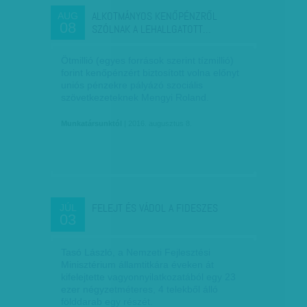
ALKOTMÁNYOS KENŐPÉNZRŐL
AUG
08
SZÓLNAK A LEHALLGATOTT…
Ötmillió (egyes források szerint tízmillió)
forint kenőpénzért biztosított volna előnyt
uniós pénzekre pályázó szociális
szövetkezeteknek Mengyi Roland.
Munkatársunktól
| 2016. augusztus 8.
FELEJT ÉS VÁDOL A FIDESZES
JÚL
03
Tasó László, a Nemzeti Fejlesztési
Minisztérium államtitkára éveken át
kifelejtette vagyonnyilatkozatából egy 23
ezer négyzetméteres, 4 telekből álló
földdarab egy részét.