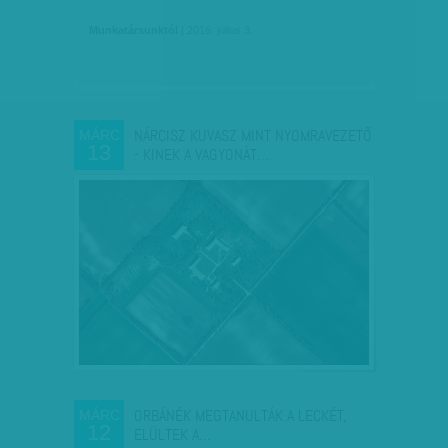
Munkatársunktól
| 2016. július 3.
NÁRCISZ KUVASZ MINT NYOMRAVEZETŐ
MÁRC
13
- KINEK A VAGYONÁT…
ORBÁNÉK MEGTANULTÁK A LECKÉT,
MÁRC
12
ELÜLTEK A…