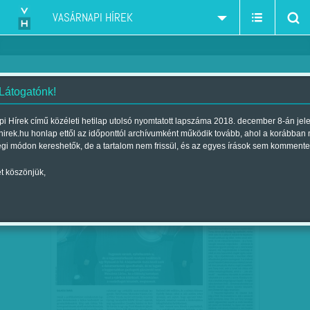
VASÁRNAPI HÍREK
 Látogatónk!
üvegzseb-vagyonnyilatkozat
szűkítés:
i Hírek című közéleti hetilap utolsó nyomtatott lapszáma 2018. december 8-án jel
hirek.hu honlap ettől az időponttól archívumként működik tovább, ahol a korábban
égi módon kereshetők, de a tartalom nem frissül, és az egyes írások sem kommente
t köszönjük,
VAGYONOK: AKI KERES, TALÁLÉKONY
FEB
04