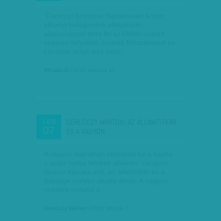
"Ferenczi Krisztina, fájdalmasan korán
elhunyt kolléganőnk elképesztő
alapossággal tárta fel az Orbán család
vagyoni helyzetét, beszélt Mészárossal és
Lévaival, majd arra jutott:…
VH ajánló
| 2016. március 12.
GERLÓCZY MÁRTON: AZ ÁLLAMTITKÁR
FEB
07
ÉS A VAGYON
A vagyon hajnalban lopódzott be a házba
a spájz nyitva felejtett ablakán. Langyos
tavaszi éjszaka volt, az államtitkár és a
felesége mélyen aludta álmát. A vagyon
résnyire nyitotta a…
Gerlóczy Márton
| 2016. február 7.