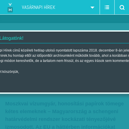
VASÁRNAPI HÍREK
 Látogatónk!
Pannon rés a pajzson -
i Hírek című közéleti hetilap utolsó nyomtatott lapszáma 2018. december 8-án jel
hirek.hu honlap ettől az időponttól archívumként működik tovább, ahol a korábban
Egyelőre a figyelemelterelésen
égi módon kereshetők, de a tartalom nem frissül, és az egyes írások sem kommente
kívül nincs értelmezhető kerete
t köszönjük,
a Matolcsy-sztorinak
Szerző:
Munkatársunktól
| Megjelent a 2017. február 25.-i lapszámban
Moszkvai vízumgyár, honosítási papírok tömege
kétes elemeknek – Magyarország a schengeni
határvédelmi rendszer kockázati tényezőjévé
izmosodott. Az EU a háttérben információkat