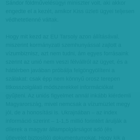
Sándor földművelésügyi miniszter volt, aki akkor
engedte el a kezét, amikor Kiss üzleti ügyei teljesen
védhetetlenné váltak.
Hogy mit kezd az EU Tarsoly azon állításával,
miszerint kormányzati szemhunyással zajlott a
vízumbiznisz, azt nem tudni, ám egyes forrásaink
szerint az unió nem veszi félvállról az ügyet, és a
háttérben javában próbálja felgöngyölíteni a
szálakat: csak épp nem könnyű orosz terepen
titkosszolgálati módszerekkel információkat
gyűjteni. Az uniós figyelmet annál inkább kiérdemli
Magyarország, mivel nemcsak a vízumüzlet megy
jól, de a honosítási is. Ukrajnában – az index
információ szerint – 1-1,5 millió forintért árulják a
dílerek a magyar állampolgárságot adó (és
útlevelet biztosító) dokumentumokat. Hogy kik a