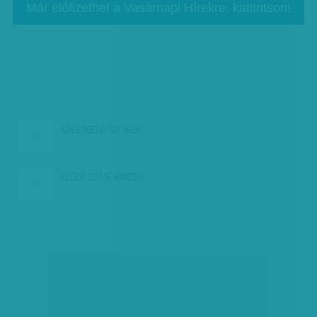
Már előfizethet a Vasárnapi Hírekre, kattintson!
KÖVETKEZŐ:
ÍGY NEM!…
ELŐZŐ:
SZÍVE MINDEN…
társadalmi célú hirdetés