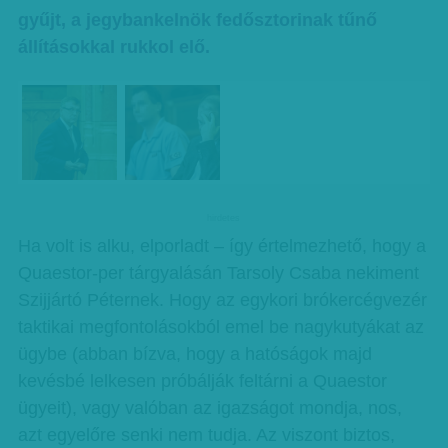
gyűjt, a jegybankelnök fedősztorinak tűnő
állításokkal rukkol elő.
hirdetes
Ha volt is alku, elporladt – így értelmezhető, hogy a
Quaestor-per tárgyalásán Tarsoly Csaba nekiment
Szijjártó Péternek. Hogy az egykori brókercégvezér
taktikai megfontolásokból emel be nagykutyákat az
ügybe (abban bízva, hogy a hatóságok majd
kevésbé lelkesen próbálják feltárni a Quaestor
ügyeit), vagy valóban az igazságot mondja, nos,
azt egyelőre senki nem tudja. Az viszont biztos,