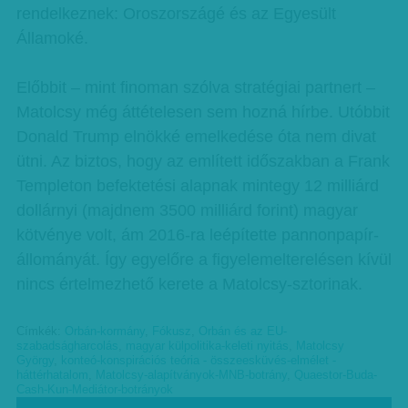
rendelkeznek: Oroszországé és az Egyesült
Államoké.
Előbbit – mint finoman szólva stratégiai partnert –
Matolcsy még áttételesen sem hozná hírbe. Utóbbit
Donald Trump elnökké emelkedése óta nem divat
ütni. Az biztos, hogy az említett időszakban a Frank
Templeton befektetési alapnak mintegy 12 milliárd
dollárnyi (majdnem 3500 milliárd forint) magyar
kötvénye volt, ám 2016-ra leépítette pannonpapír-
állományát. Így egyelőre a figyelemelterelésen kívül
nincs értelmezhető kerete a Matolcsy-sztorinak.
Címkék:
Orbán-kormány
,
Fókusz
,
Orbán és az EU-
szabadságharcolás
,
magyar külpolitika-keleti nyitás
,
Matolcsy
György
,
konteó-konspirációs teória - összeesküvés-elmélet -
háttérhatalom
,
Matolcsy-alapítványok-MNB-botrány
,
Quaestor-Buda-
Cash-Kun-Mediátor-botrányok