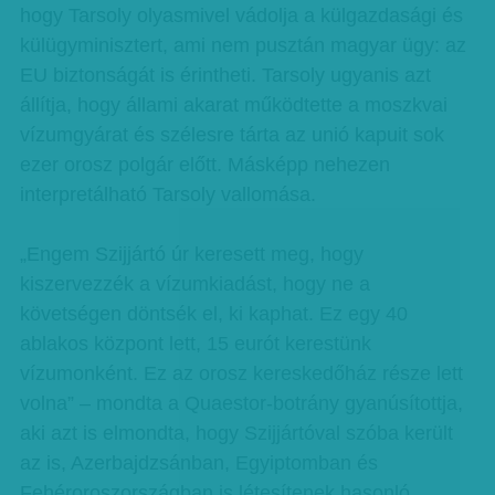
hogy Tarsoly olyasmivel vádolja a külgazdasági és
külügyminisztert, ami nem pusztán magyar ügy: az
EU biztonságát is érintheti. Tarsoly ugyanis azt
állítja, hogy állami akarat működtette a moszkvai
vízumgyárat és szélesre tárta az unió kapuit sok
ezer orosz polgár előtt. Másképp nehezen
interpretálható Tarsoly vallomása.
„Engem Szijjártó úr keresett meg, hogy
kiszervezzék a vízumkiadást, hogy ne a
követségen döntsék el, ki kaphat. Ez egy 40
ablakos központ lett, 15 eurót kerestünk
vízumonként. Ez az orosz kereskedőház része lett
volna” – mondta a Quaestor-botrány gyanúsítottja,
aki azt is elmondta, hogy Szijjártóval szóba került
az is, Azerbajdzsánban, Egyiptomban és
Fehéroroszországban is létesítenek hasonló