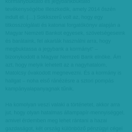
kormánybuktató és jegybankbuktató
tevékenységébe illeszkedik, amely 2014 őszén
indult el. (…) Sokkszerű volt az, hogy egy
titkosszolgálati és katonai forgatókönyv alapján a
Magyar Nemzeti Bankot egyesek, szövetségeseink
és barátaink, fel akarták használni arra, hogy
megbuktassa a jegybank a kormányt” –
bizonykodott a Magyar Nemzeti Bank elnöke. Ám
azt, hogy melyik lehetett az a nagyhatalom,
Matolcsy óvakodott megnevezni. És a kormány is
hallgat – noha első ránézésre a sztori pompás
kampányalapanyagnak tűnik.
Ha komolyan veszi valaki a történetet, akkor arra
jut, hogy olyan hatalmas állampapír-mennyiséggel,
amivel érdemben meg lehet rántani a hazai
gazdaságot, két ország különböző pénzügyi cégei