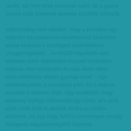
vevők, azt nem lehet pontosan tudni, de a gyanú
szerint szép számmal akadnak közöttük bűnözők.
Valószínűleg nem véletlen, hogy a kormány egy
egészen összeesküvés-elméletszerű történettel
akarja kitakarni a schengeni határvédelem
„meggyengítését”. „Az MSZP képviselői sem
tehetnek mást: feljelentést teszünk ismeretlen
tettesek ellen kémkedés és más állam elleni
bűncselekmény alapos gyanúja miatt” – írja
közleményében a szocialista párt. Ez a reakció
azonban a történet vége. Úgy kezdődött, hogy
Matolcsy György elővezetett egy víziót, ami arról
szólt: sötét erők el akarták törölni az Orbán-
rezsimet: „ez egy nagy NATO-szövetséges ország
budapesti nagykövetségéről folytatott