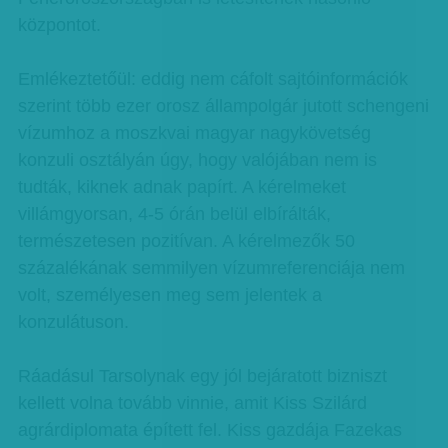
központot.
Emlékeztetőül: eddig nem cáfolt sajtóinformációk
szerint több ezer orosz állampolgár jutott schengeni
vízumhoz a moszkvai magyar nagykövetség
konzuli osztályán úgy, hogy valójában nem is
tudták, kiknek adnak papírt. A kérelmeket
villámgyorsan, 4-5 órán belül elbírálták,
természetesen pozitívan. A kérelmezők 50
százalékának semmilyen vízumreferenciája nem
volt, személyesen meg sem jelentek a
konzulátuson.
Ráadásul Tarsolynak egy jól bejáratott bizniszt
kellett volna tovább vinnie, amit Kiss Szilárd
agrárdiplomata épített fel. Kiss gazdája Fazekas