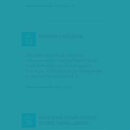
Munkatársunktól
| 2016. július 16.
BRÓKEREK A BÍRÓSÁGON
JÚL
03
Elkezdték tárgyalni a milliárdos
sikkasztással és csalással vádolt Buda-
Cash Brókerház vezetőinek ügyét a
bíróságon. A PestiSrácok.hu megszerezte
a vádiratot, amiből kiderül: a…
Munkatársunktól
| 2016. július 3.
MÉGIS PERBE FOGJÁK TARSOLYT -
MÁJ
28
ÉRTÉKES TANÚVALLOMÁSOK…