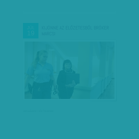
KIJÖNNE AZ ELŐZETESBŐL BRÓKER
JÚL
19
MARCSI
társadalmi célú hirdetés