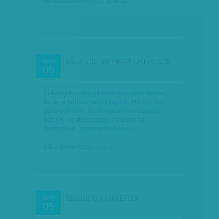
Munkatársunktól
| 2015. április 11.
GÁL J. ZOLTÁN: PIRAMISJÁTÉKOSOK
ÁPR
05
Folytatjuk – ennyit mondott, nem többet,
és erre kétharmadot kapott. Hétfőn lesz
pont egy éve. Nem valami nevezetes
dátum, de mégiscsak alkalom az
elemzésre, számvetésfélére,…
Gál J. Zoltán
| 2015. április 5.
SZIJJÁRTÓ A PARKETTEN
ÁPR
05