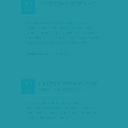
JOGÁSZSZEMMEL: KÍSÉRT A MÚLT
ÁPR
12
A Buda-Cash és a Quaestor gyors,
egymást követő bedőlését rendőrségi
nyomozás követte. Ilyenkor ez teljesen
normális. Az viszont különös, hogy ezzel
egy időben a nyomozók elővették…
Sándor Zsuzsa
| 2015. április 12.
A QUAESTOR-BOTRÁNY AZ UTOLSÓ
ÁPR
11
CSEPP - A KORMÁNYZÁS…
Utcára vonulnak a károsultak. -
Szombaton civilek és ellenzéki pártok is
tüntetést szerveznek a Quaestor-botrány
miatt, a károsultak mellett.