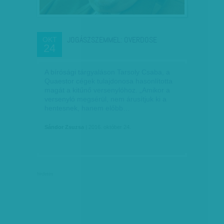
JOGÁSZSZEMMEL: OVERDOSE
OKT
24
A bírósági tárgyaláson Tarsoly Csaba, a
Quaestor cégek tulajdonosa hasonlította
magát a kitűnő versenylóhoz. „Amikor a
versenyló megsérül, nem árusítjuk ki a
hentesnek, hanem előbb…
Sándor Zsuzsa
| 2016. október 24.
hirdetés