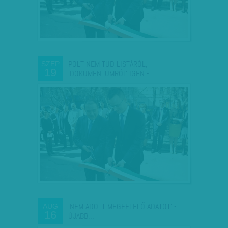
POLT NEM TUD LISTÁRÓL,
SZEP
19
'DOKUMENTUMRÓL' IGEN -…
'NEM ADOTT MEGFELELŐ ADATOT' -
AUG
16
ÚJABB…