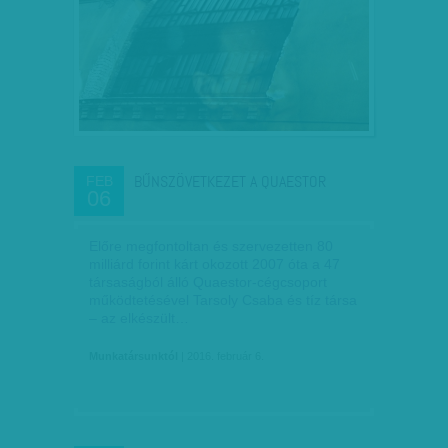
BŰNSZÖVETKEZET A QUAESTOR
FEB
06
Előre megfontoltan és szervezetten 80
milliárd forint kárt okozott 2007 óta a 47
társaságból álló Quaestor-cégcsoport
működtetésével Tarsoly Csaba és tíz társa
– az elkészült…
Munkatársunktól
| 2016. február 6.