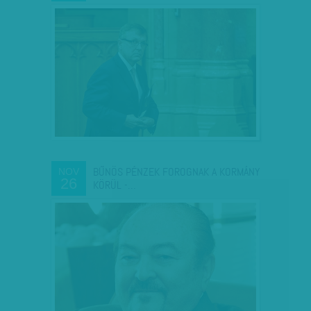
BŰNÖS PÉNZEK FOROGNAK A KORMÁNY
NOV
26
KÖRÜL -…