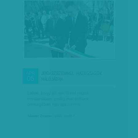
JOGÁSZSZEMMEL: HAZUGSÁGOK
ÁPR
05
HÁLÓJÁBAN
Lehet, hogy túl sok filmet nézek
mostanában, pedig mai életünk
önmagában egy igazi krimi.
Sándor Zsuzsa
| 2015. április 5.