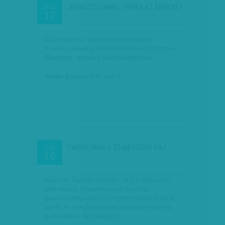
JOGÁSZSZEMMEL: KINEK AZ ÉRDEKE?
JÚL
17
Cui prodest? Minden tisztességes
nyomozásnak e kérdéssel kell kezdődnie.
Mondom, minden tisztességesnek.
Sándor Zsuzsa
| 2016. július 17.
TARSOLYNAK A SZÁMÍTÓGÉP FÁJ
JÚL
16
Kiborult Tarsoly Csaba – a 77 milliárdos
kárt okozó Quaestor-ügy legfőbb
gyanúsítottja minden felelősséget másra
hárít, és meglehetősen nehezen viseli a
börtönlétet. Márpedig a…