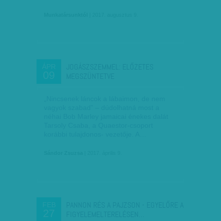
Munkatársunktól
| 2017. augusztus 9.
JOGÁSZSZEMMEL: ELŐZETES
ÁPR
09
MEGSZÜNTETVE
„Nincsenek láncok a lábaimon, de nem
vagyok szabad” – dúdolhatná most a
néhai Bob Marley jamaicai énekes dalát
Tarsoly Csaba, a Quaestor-csoport
korábbi tulajdonos- vezetője. A…
Sándor Zsuzsa
| 2017. április 9.
PANNON RÉS A PAJZSON - EGYELŐRE A
FEB
27
FIGYELEMELTERELÉSEN…