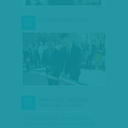
A QUAESTOR-VEZÉR LISTÁJA
JÚN
06
VÁMOS MIKLÓS: LEHETETLEN
ÁPR
27
(TÖREDELMES VALLOMÁS)
Olyan időket élünk, amikor bizonyos
dolgokat nem szabad elmesélni. Csak