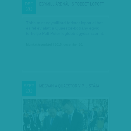
EGYMILLIÁRDNÁL IS TÖBBET LOPOTT
DEC
20
Több mint egymilliárd forintot lopott el hat
és fél év alatt a Quaestor-botrány egyik
terheltje Polt Péter legfőbb ügyész szerint.
Munkatársunktól
| 2015. december 20.
MEGVAN A QUAESTOR VIP-LISTÁJA
SZEP
20