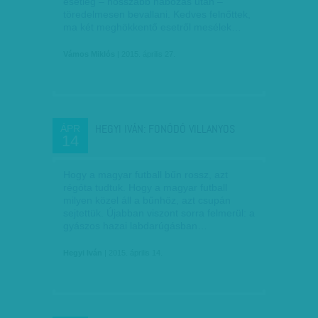
esetleg – hosszabb habozás után –
töredelmesen bevallani. Kedves felnőttek,
ma két meghökkentő esetről mesélek…
Vámos Miklós
| 2015. április 27.
HEGYI IVÁN: FONÓDÓ VILLANYOS
ÁPR
14
Hogy a magyar futball bűn rossz, azt
régóta tudtuk. Hogy a magyar futball
milyen közel áll a bűnhöz, azt csupán
sejtettük. Újabban viszont sorra felmerül: a
gyászos hazai labdarúgásban…
Hegyi Iván
| 2015. április 14.