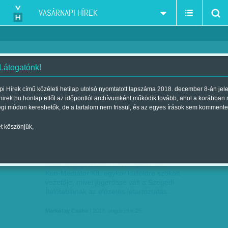
VASÁRNAPI HÍREK
 Látogatónk!
Quaestor-Buda-Cash-Kun-Mediátor-botrányok
szűkítés:
i Hírek című közéleti hetilap utolsó nyomtatott lapszáma 2018. december 8-án jel
hirek.hu honlap ettől az időponttól archívumként működik tovább, ahol a korábban
égi módon kereshetők, de a tartalom nem frissül, és az egyes írások sem kommente
t köszönjük,
RÁCS MÖGÖTT MARAD BRÓKER MARCSI
AUG
25
A karácsonyt is a rácsok mögött tölti a
Kun-Mediátor Kft. egykor külföldre szökött
vezetője, mivel jogerőssé vált a Szegedi
Ítélőtáblának az előzetes letartóztatás…
Markotay Csaba
| 2018. augusztus 25.