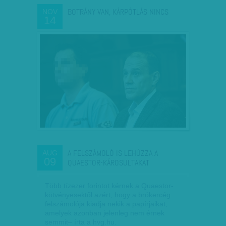
BOTRÁNY VAN, KÁRPÓTLÁS NINCS
NOV
14
A FELSZÁMOLÓ IS LEHÚZZA A
AUG
09
QUAESTOR-KÁROSULTAKAT
Több tízezer forintot kérnek a Quaestor-
kötvényesektől azért, hogy a brókercég
felszámolója kiadja nekik a papírjaikat,
amelyek azonban jelenleg nem érnek
semmit– írta a hvg.hu.