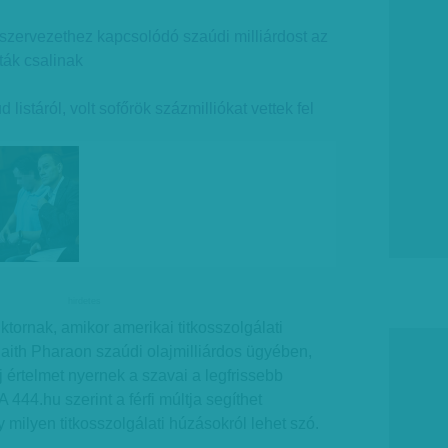
szervezethez kapcsolódó szaúdi milliárdost az
ták csalinak
listáról, volt sofőrök százmilliókat vettek fel
hirdetes
ktornak, amikor amerikai titkosszolgálati
aith Pharaon szaúdi olajmilliárdos ügyében,
értelmet nyernek a szavai a legfrissebb
 444.hu szerint a férfi múltja segíthet
 milyen titkosszolgálati húzásokról lehet szó.