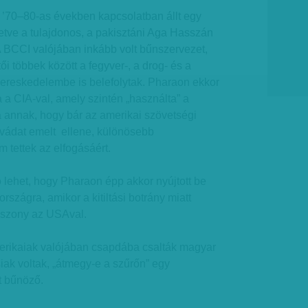
’70–80-as években kapcsolatban állt egy
etve a tulajdonos, a pakisztáni Aga Hasszán
A BCCI valójában inkább volt bűnszervezet,
ői többek között a fegyver-, a drog- és a
kereskedelembe is belefolytak. Pharaon ekkor
a a CIA-val, amely szintén „használta” a
a annak, hogy bár az amerikai szövetségi
vádat emelt ellene, különösebb
 tettek az elfogásáért.
lehet, hogy Pharaon épp akkor nyújtott be
szágra, amikor a kitiltási botrány miatt
viszony az USAval.
rikaiak valójában csapdába csalták magyar
iak voltak, „átmegy-e a szűrőn” egy
t bűnöző.