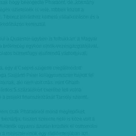
sak hogy beengedte Pharaont, de „kormány
égek üzletelnek is vele, többek között a
, Tiborcz Istvánhoz köthető vállalkozáson és a
kedőházon keresztül.
ul a Quaestor-ügyben is felbukkan: a Magyar
 a brókercég egykori elnök-vezérigazgatójával,
olatos büntetőügy elsőrendű vádlottjával.
tja, egy a Csepel-szigetre megálmodott
ga Szijjártó Péter külügyminiszter hajtott fel
tornak, aki nem volt más, mint Ghaith
iárdos 5 százalékért cserébe lett volna
a projekt finanszírozását Tarsoly szerint.
 nem csak Pharaonról mond meglepőket,
bemártja, hiszen szerinte neki is köze volt a
ektetők ugyanis azután kezdték el ostromolni
n a miniszterelnök egy rádióinterjúban azt