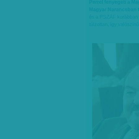
Perrel fenyegeti a M
Magyar Narancsban te
és a PSZÁF korábban 
túlzottan, így valószín