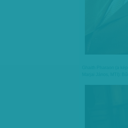
Ghaith Pharaon (a kép 
Marjai János, MTI): B