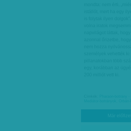
mondta: nem érti, „miért
istállót, mert ha egy i
is folytak ilyen dolgok”
volna iratok megsemmis
napvilágot láttak, hog
azonnal őrizetbe, hogy
nem hozza nyilvánossá
személyek vehették ki 
pillanatokban több szá
egy, korábban az ügyés
200 milliót vett ki.
Címkék:
Pharaon-botrány -
Mediátor-botrányok
,
Orbán-
Már előfize