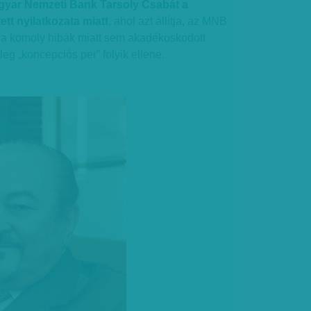
agyar Nemzeti Bank Tarsoly Csabát a
tt nyilatkozata miatt
, ahol azt állítja, az MNB
a komoly hibák miatt sem akadékoskodott
űleg „koncepciós per” folyik ellene.