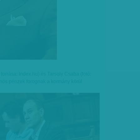
forrása: Index.hu) és Tarsoly Csaba (fotó:
űnös pénzek forognak a kormány körül