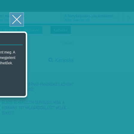
épelés varázslatos…
Hargitai Miklós: És bocsásd meg…
ius 15.
2018. március 14.
i Hírekre, kattintson!
Kutatás
magyar
ent meg. A
start
 megjelent
Keresés
lhetőek.
stop
KÖVETKEZŐ:
VASÁRNAP PANORÁMÁS ADVENT
- DÉLUTÁN ÖRÖMTŰZ
ELŐZŐ:
ELKÉPESZTŐ TERVEZÉSI HIBA: A
KORMÁNY 757 MILLIÁRDDAL LŐTT MELLÉ -
BUKOTT…