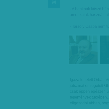
- A banknak látszó bűn
amerikaiak használhat
- Tarsoly Csaba nem tud 
Igaza lehetett Orbán Vi
játszmát emlegetett Gh
csak éppen egészen új 
fejlemények tükrében. A
eligazodni abban, hogy