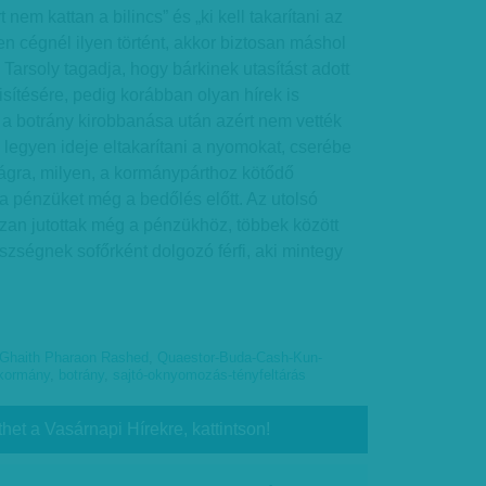
 nem kattan a bilincs” és „ki kell takarítani az
lyen cégnél ilyen történt, akkor biztosan máshol
. Tarsoly tagadja, hogy bárkinek utasítást adott
ítésére, pedig korábban olyan hírek is
y a botrány kirobbanása után azért nem vették
 legyen ideje eltakarítani a nyomokat, cserébe
gra, milyen, a kormánypárthoz kötődő
a pénzüket még a bedőlés előtt. Az utolsó
zan jutottak még a pénzükhöz, többek között
zségnek sofőrként dolgozó férfi, aki mintegy
 Ghaith Pharaon Rashed
,
Quaestor-Buda-Cash-Kun-
kormány
,
botrány
,
sajtó-oknyomozás-tényfeltárás
thet a Vasárnapi Hírekre, kattintson!