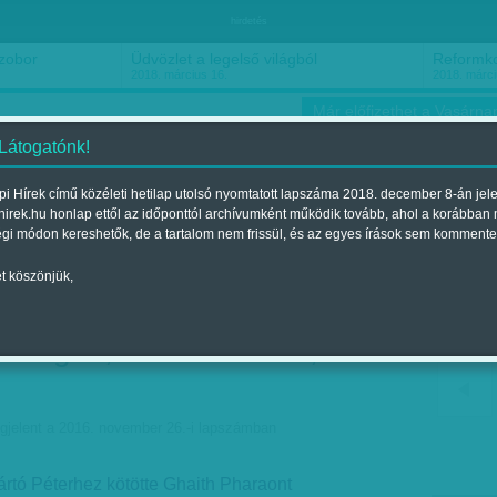
hirdetés
gból
Reformkori roadmovie
A fényk
2018. március 15.
2018. márc
Már előfizethet a Vasárnap
 Látogatónk!
i Hírek című közéleti hetilap utolsó nyomtatott lapszáma 2018. december 8-án jel
hirek.hu honlap ettől az időponttól archívumként működik tovább, ahol a korábban
ókusz
Szerintem
Ízlés
Sport
égi módon kereshetők, de a tartalom nem frissül, és az egyes írások sem kommente
t köszönjük,
k forognak a kormány
osszolgák, bűnszervezet,
gjelent a 2016. november 26.-i lapszámban
ártó Péterhez kötötte Ghaith Pharaont