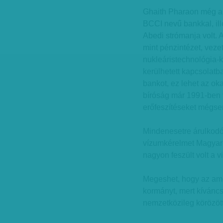
Ghaith Pharaon még a 
BCCI nevű bankkal, ill
Abedi strómanja volt. 
mint pénzintézet, vezet
nukleáristechnológia-
kerülhetett kapcsolatb
bankot, ez lehet az ok
bíróság már 1991-ben 
erőfeszítéseket mégsem
Mindenesetre árulkodó 
vízumkérelmet Magyaror
nagyon feszült volt a 
Megeshet, hogy az ame
kormányt, mert kíváncs
nemzetközileg körözöt