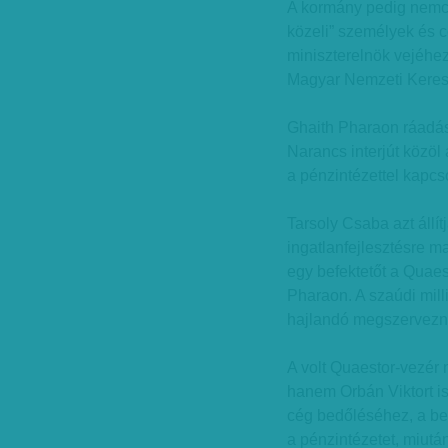
A kormány pedig nemc
közeli” személyek és c
miniszterelnök vejéhez
Magyar Nemzeti Keres
Ghaith Pharaon ráadás
Narancs interjút közöl
a pénzintézettel kapcs
Tarsoly Csaba azt állí
ingatlanfejlesztésre ma
egy befektetőt a Quaes
Pharaon. A szaúdi mill
hajlandó megszervezni 
A volt Quaestor-vezér
hanem Orbán Viktort is 
cég bedőléséhez, a bef
a pénzintézetet, miutá