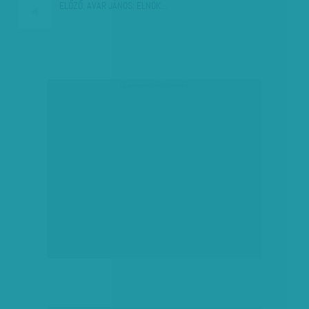
ELŐZŐ:
AVAR JÁNOS: ELNÖK…
társadalmi célú hirdetés