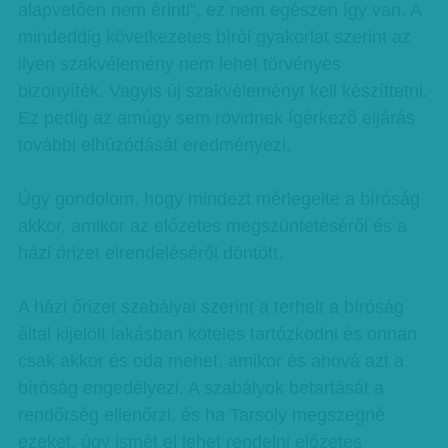
alapvetően nem érinti”, ez nem egészen így van. A
mindeddig következetes bírói gyakorlat szerint az
ilyen szakvélemény nem lehet törvényes
bizonyíték. Vagyis új szakvéleményt kell készíttetni.
Ez pedig az amúgy sem rövidnek ígérkező eljárás
további elhúzódását eredményezi.
Úgy gondolom, hogy mindezt mérlegelte a bíróság
akkor, amikor az előzetes megszüntetéséről és a
házi őrizet elrendeléséről döntött.
A házi őrizet szabályai szerint a terhelt a bíróság
által kijelölt lakásban köteles tartózkodni és onnan
csak akkor és oda mehet, amikor és ahová azt a
bíróság engedélyezi. A szabályok betartását a
rendőrség ellenőrzi, és ha Tarsoly megszegné
ezeket, úgy ismét el lehet rendelni előzetes