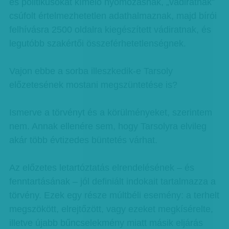
és politikusokat kímélő nyomozásnak, „vádiratnak”
csúfolt értelmezhetetlen adathalmaznak, majd bírói
felhívásra 2500 oldalra kiegészített vádiratnak, és
legutóbb szakértői összeférhetetlenségnek.
Vajon ebbe a sorba illeszkedik-e Tarsoly
előzetesének mostani megszüntetése is?
Ismerve a törvényt és a körülményeket, szerintem
nem. Annak ellenére sem, hogy Tarsolyra elvileg
akár több évtizedes büntetés várhat.
Az előzetes letartóztatás elrendelésének – és
fenntartásának – jól definiált indokait tartalmazza a
törvény. Ezek egy része múltbéli esemény: a terhelt
megszökött, elrejtőzött, vagy ezeket megkísérelte,
illetve újabb bűncselekmény miatt másik eljárás