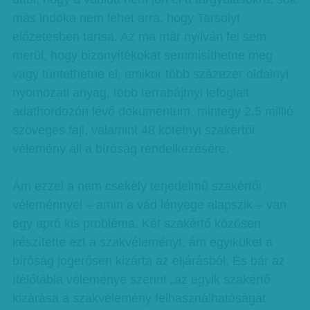
más indoka nem lehet arra, hogy Tarsolyt
előzetesben tartsa. Az ma már nyilván fel sem
merül, hogy bizonyítékokat semmisíthetne meg
vagy tüntethetne el, amikor több százezer oldalnyi
nyomozati anyag, több terrabájtnyi lefoglalt
adathordozón lévő dokumentum, mintegy 2,5 millió
szöveges fájl, valamint 48 kötetnyi szakértői
vélemény áll a bíróság rendelkezésére.
Ám ezzel a nem csekély terjedelmű szakértői
véleménnyel – amin a vád lényege alapszik – van
egy apró kis probléma. Két szakértő közösen
készítette ezt a szakvéleményt, ám egyiküket a
bíróság jogerősen kizárta az eljárásból. És bár az
ítélőtábla véleménye szerint „az egyik szakértő
kizárása a szakvélemény felhasználhatóságát