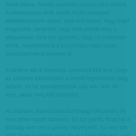
indult ellene. Tarsoly esetében ilyesmi nem történt.
A letartóztatási okok másik része valójában
feltételezéseken alapul: attól kell tartani, hogy majd
megszökik, elrejtőzik, vagy nem jelenik meg a
tárgyaláson. Arra kell gondolni, hogy ha szabadon
lenne, meghiúsítaná a bizonyítást, vagy újabb
bűncselekményt követne el.
A törvény azt is kimondja: törekedni kell arra, hogy
az előzetes letartóztatás a lehető legrövidebb ideig
tartson, és ha elrendelésének oka már nem áll
fenn, akkor meg kell szüntetni.
Az előzetes letartóztatás biztonsági intézkedés és
nem előre hozott büntetés. Ez azt jelenti, hogy ha a
bíróság nem tart a szökés veszélyétől, ha nem tart
attól, hogy a vádlott nem jön el a tárgyalásokra, sok