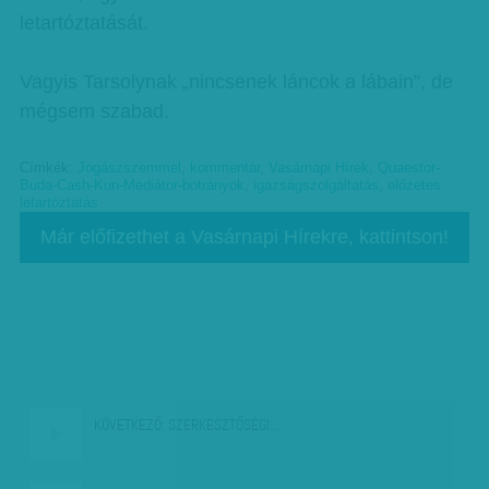
letartóztatását.
Vagyis Tarsolynak „nincsenek láncok a lábain”, de
mégsem szabad.
Címkék:
Jogászszemmel
,
kommentár
,
Vasárnapi Hírek
,
Quaestor-
Buda-Cash-Kun-Mediátor-botrányok
,
igazságszolgáltatás
,
előzetes
letartóztatás
Már előfizethet a Vasárnapi Hírekre, kattintson!
KÖVETKEZŐ:
SZERKESZTŐSÉGI…