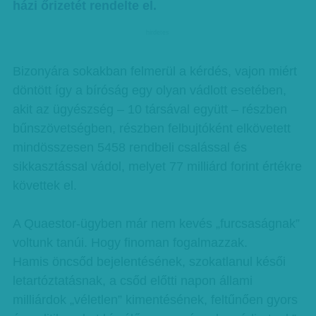
házi őrizetét rendelte el.
hirdetes
Bizonyára sokakban felmerül a kérdés, vajon miért
döntött így a bíróság egy olyan vádlott esetében,
akit az ügyészség – 10 társával együtt – részben
bűnszövetségben, részben felbujtóként elkövetett
mindösszesen 5458 rendbeli csalással és
sikkasztással vádol, melyet 77 milliárd forint értékre
követtek el.
A Quaestor-ügyben már nem kevés „furcsaságnak”
voltunk tanúi. Hogy finoman fogalmazzak.
Hamis öncsőd bejelentésének, szokatlanul késői
letartóztatásnak, a csőd előtti napon állami
milliárdok „véletlen” kimentésének, feltűnően gyors