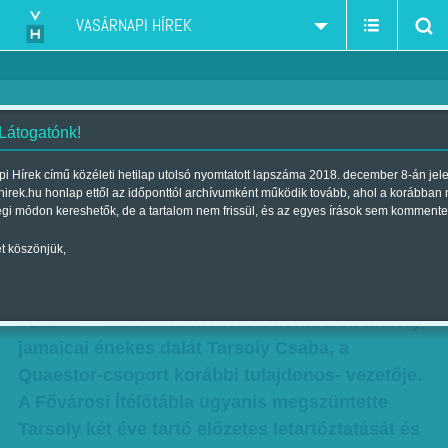
VASÁRNAPI HÍREK
 Látogatónk!
Jogászszemmel: Előzetes
i Hírek című közéleti hetilap utolsó nyomtatott lapszáma 2018. december 8-án jel
hirek.hu honlap ettől az időponttól archívumként működik tovább, ahol a korábban
megszüntetve
égi módon kereshetők, de a tartalom nem frissül, és az egyes írások sem kommente
Szerző:
Sándor Zsuzsa
| Megjelent a 2017. április 08.-i lapszámban
t köszönjük,
„Nincsenek láncok a lábaimon, de nem vagyok
szabad” – dúdolhatná most a néhai Bob Marley
jamaicai énekes dalát Tarsoly Csaba, a
Quaestor-csoport korábbi tulajdonos- vezetője.
A Fővárosi Ítélőtábla ugyanis megszüntette
Tarsoly két éve tartó előzetes letartóztatását és