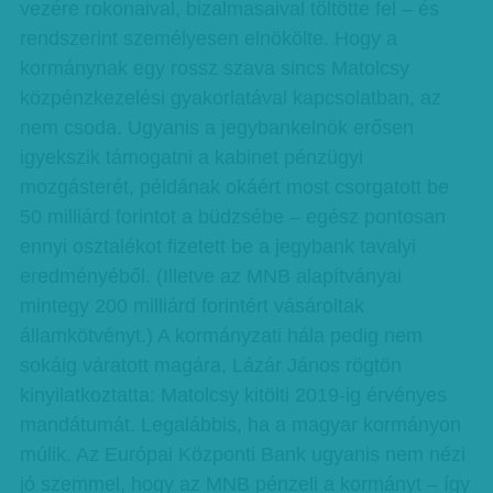
vezére rokonaival, bizalmasaival töltötte fel – és
rendszerint személyesen elnökölte. Hogy a
kormánynak egy rossz szava sincs Matolcsy
közpénzkezelési gyakorlatával kapcsolatban, az
nem csoda. Ugyanis a jegybankelnök erősen
igyekszik támogatni a kabinet pénzügyi
mozgásterét, példának okáért most csorgatott be
50 milliárd forintot a büdzsébe – egész pontosan
ennyi osztalékot fizetett be a jegybank tavalyi
eredményéből. (Illetve az MNB alapítványai
mintegy 200 milliárd forintért vásároltak
államkötvényt.) A kormányzati hála pedig nem
sokáig váratott magára, Lázár János rögtön
kinyilatkoztatta: Matolcsy kitölti 2019-ig érvényes
mandátumát. Legalábbis, ha a magyar kormányon
múlik. Az Európai Központi Bank ugyanis nem nézi
jó szemmel, hogy az MNB pénzeli a kormányt – így