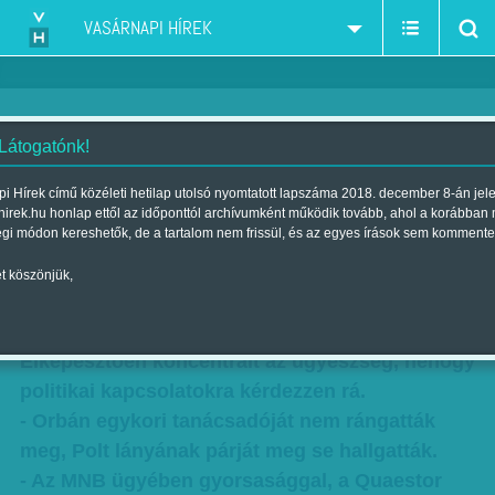
VASÁRNAPI HÍREK
 Látogatónk!
Polt Péter: Egyszer vizsgál,
i Hírek című közéleti hetilap utolsó nyomtatott lapszáma 2018. december 8-án jel
hirek.hu honlap ettől az időponttól archívumként működik tovább, ahol a korábban
egyszer felejt - Szolgálják és
égi módon kereshetők, de a tartalom nem frissül, és az egyes írások sem kommente
védik a rezsimet
t köszönjük,
Szerző:
Munkatársunktól
| Megjelent a 2016. május 07.-i lapszámban
Elképesztően koncentrált az ügyészség, nehogy
politikai kapcsolatokra kérdezzen rá.
- Orbán egykori tanácsadóját nem rángatták
meg, Polt lányának párját meg se hallgatták.
- Az MNB ügyében gyorsasággal, a Quaestor