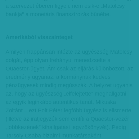
a szervezet éberen figyeli, nem esik-e „Matolcsy
bankja” a monetáris finanszírozás bűnébe.
Amerikából visszainteget
Amilyen frappánsan intézte az ügyészség Matolcsy
dolgát, épp olyan trehányul menedzselte a
Quaestor-ügyet. Ám csak az eljárás különbözött, az
eredmény ugyanaz: a kormánynak kedves
pénzügyesek mindig megússzák. A helyzet ugyanis
az, hogy az ügyészség „elfelejtette” meghallgatni
az egyik leginkább autentikus tanút, Mikuska
Zoltánt – ezt Polt Péter legfőbb ügyész is elismerte
(illetve az iratjegyzék sem említi a Quaestor-vezér
„jobbkezének” kihallgatási jegyzőkönyvét). Pedig
Tarsoly Csaba bizalmi munkatársaként