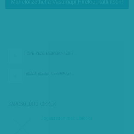
Már előfizethet a Vasárnapi Hírekre, kattintson!
KÖVETKEZŐ:
MEGKORONÁZOTT…
ELŐZŐ:
ELÉGETIK ERDEINKET…
KAPCSOLÓDÓ CIKKEK
Jogászszemmel: Libikóka