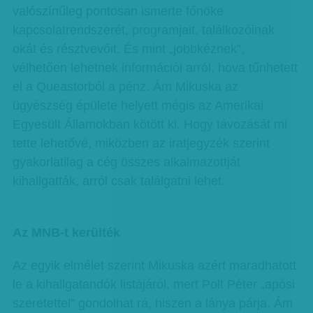
valószínűleg pontosan ismerte főnöke
kapcsolatrendszerét, programjait, találkozóinak
okát és résztvevőit. És mint „jobbkéznek”,
vélhetően lehetnek információi arról, hova tűnhetett
el a Queastorból a pénz. Ám Mikuska az
ügyészség épülete helyett mégis az Amerikai
Egyesült Államokban kötött ki. Hogy távozását mi
tette lehetővé, miközben az iratjegyzék szerint
gyakorlatilag a cég összes alkalmazottját
kihallgatták, arról csak találgatni lehet.
Az MNB-t kerülték
Az egyik elmélet szerint Mikuska azért maradhatott
le a kihallgatandók listájáról, mert Polt Péter „apósi
szeretettel” gondolhat rá, hiszen a lánya párja. Ám