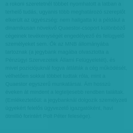
a rokoni szeretetnél többet nyomhatott a latban a
terhelő tudás, ugyanis több meghatározó szereplőt
elkerült az ügyészség: nem hallgatta ki a például a
dinamikusan növekvő Quaestor-csoport különböző
cégeinek tevékenységét engedélyező és felügyelő
személyeket sem. Ők az MNB állományába
tartoznak (a jegybank magába olvasztotta a
Pénzügyi Szervezetek Állami Felügyeletét), és
mivel pozíciójuknál fogva átlátták a cég működését,
vélhetően sokkal többet tudtak róla, mint a
Quaestor egyszerű munkatársai. Ám hosszú
éveken át mindent a legteljesebb rendben találtak.
(Emlékeztetőül: a jegybanknál dolgozik személyzeti
ügyekért felelős ügyvezető igazgatóként, havi
ötmillió forintért Polt Péter felesége).