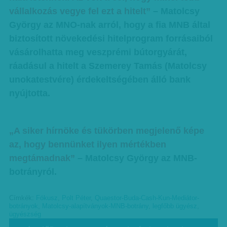
vállalkozás vegye fel ezt a hitelt”
– Matolcsy
György az MNO-nak arról, hogy a fia MNB által
biztosított növekedési hitelprogram forrásaiból
vásárolhatta meg veszprémi bútorgyárát,
ráadásul a hitelt a Szemerey Tamás (Matolcsy
unokatestvére) érdekeltségében álló bank
nyújtotta.
„A siker hírnöke és tükörben megjelenő képe
az, hogy bennünket ilyen mértékben
megtámadnak”
– Matolcsy György az MNB-
botrányról.
Címkék:
Fókusz
,
Polt Péter
,
Quaestor-Buda-Cash-Kun-Mediátor-
botrányok
,
Matolcsy-alapítványok-MNB-botrány
,
legfőbb ügyész
,
ügyészség