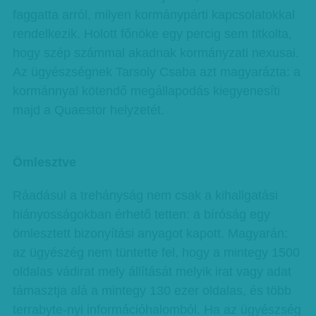
faggatta arról, milyen kormánypárti kapcsolatokkal
rendelkezik. Holott főnöke egy percig sem titkolta,
hogy szép számmal akadnak kormányzati nexusai.
Az ügyészségnek Tarsoly Csaba azt magyarázta: a
kormánnyal kötendő megállapodás kiegyenesíti
majd a Quaestor helyzetét.
Ömlesztve
Ráadásul a trehányság nem csak a kihallgatási
hiányosságokban érhető tetten: a bíróság egy
ömlesztett bizonyítási anyagot kapott. Magyarán:
az ügyészég nem tüntette fel, hogy a mintegy 1500
oldalas vádirat mely állítását melyik irat vagy adat
támasztja alá a mintegy 130 ezer oldalas, és több
terrabyte-nyi információhalomból. Ha az ügyészség