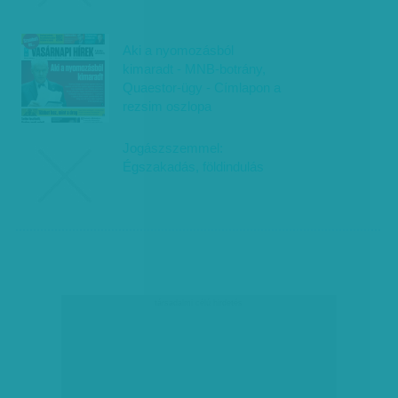
Aki a nyomozásból
kimaradt - MNB-botrány,
Quaestor-ügy - Címlapon a
rezsim oszlopa
Jogászszemmel:
Égszakadás, földindulás
társadalmi célú hirdetés