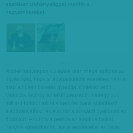
esetében trehánysággal mentik a
nagyembereket.
hirdetes
Röpke négynapos vizsgálat után megállapította az
ügyészség, hogy a jegybankelnök esetében nem áll
meg a hűtlen kezelés gyanúja. Emlékeztetőül:
Matolcsy György az MNB pénzéből mintegy 260
milliárd forintot tolt ki a nemzeti bank különböző
alapítványaihoz, és e summa sorsáról gyakorlatilag
ő döntött. Pro forma persze az alapítványokat
irányító kuratóriumok, ám a testületeket az MNB