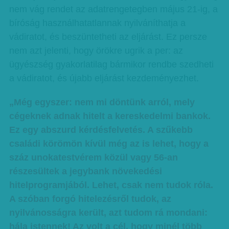
nem vág rendet az adatrengetegben május 21-ig, a
bíróság használhatatlannak nyilváníthatja a
vádiratot, és beszüntetheti az eljárást. Ez persze
nem azt jelenti, hogy örökre ugrik a per: az
ügyészség gyakorlatilag bármikor rendbe szedheti
a vádiratot, és újabb eljárást kezdeményezhet.
„Még egyszer: nem mi döntünk arról, mely
cégeknek adnak hitelt a kereskedelmi bankok.
Ez egy abszurd kérdésfelvetés. A szűkebb
családi körömön kívül még az is lehet, hogy a
száz unokatestvérem közül vagy 56-an
részesültek a jegybank növekedési
hitelprogramjából. Lehet, csak nem tudok róla.
A szóban forgó hitelezésről tudok, az
nyilvánosságra került, azt tudom rá mondani:
hála istennek! Az volt a cél, hogy minél több