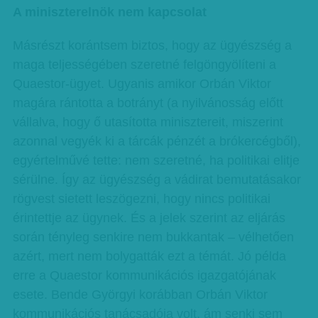
A miniszterelnök nem kapcsolat
Másrészt korántsem biztos, hogy az ügyészség a
maga teljességében szeretné felgöngyölíteni a
Quaestor-ügyet. Ugyanis amikor Orbán Viktor
magára rántotta a botrányt (a nyilvánosság előtt
vállalva, hogy ő utasította minisztereit, miszerint
azonnal vegyék ki a tárcák pénzét a brókercégből),
egyértelművé tette: nem szeretné, ha politikai elitje
sérülne. Így az ügyészség a vádirat bemutatásakor
rögvest sietett leszögezni, hogy nincs politikai
érintettje az ügynek. És a jelek szerint az eljárás
során tényleg senkire nem bukkantak – vélhetően
azért, mert nem bolygatták ezt a témát. Jó példa
erre a Quaestor kommunikációs igazgatójának
esete. Bende Györgyi korábban Orbán Viktor
kommunikációs tanácsadója volt, ám senki sem