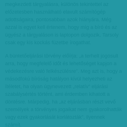
megkezdett tárgyalásra, különös tekintettel az
előzetesben használható elavult számítógép
adottságaira, pontosabban azok hiányára. Még
azzal is egyet kell értenem, hogy míg a bíró és az
ügyész a tárgyaláson is laptopon dolgozik, Tarsoly
csak egy kis kockás füzetbe írogathat.
A büntetőeljárási törvény előírja: „a terhelt jogosult
arra, hogy megfelelő időt és lehetőséget kapjon a
védekezésre való felkészülésre”. Meg azt is, hogy a
másodfokú bíróság hatályon kívül helyezheti az
ítéletet, ha olyan úgynevezett „relatív” eljárási
szabálysértés történt, ami érdemben kihatott a
döntésre. Márpedig, ha „az eljárásban részt vevő
személyek a törvényes jogaikat nem gyakorolhatták
vagy ezek gyakorlását korlátozták”, ilyennek
számít.