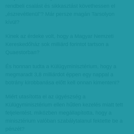
rendbeli csalást és sikkasztást követhessen el
„észrevétlenül”? Már persze magán Tarsolyon
kívül?
Kinek az érdeke volt, hogy a Magyar Nemzeti
Kereskedőház sok milliárd forintot tartson a
Quaestorban?
És honnan tudta a Külügyminisztérium, hogy a
megmaradt 3,8 milliárdot éppen egy nappal a
botrány kirobbanása előtt kell onnan kimenteni?
Miért utasította el az ügyészség a
Külügyminisztérium ellen hűtlen kezelés miatt tett
feljelentést, miközben megállapította, hogy a
minisztérium valóban szabálytalanul fektette be a
pénzét?