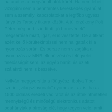
határait és a megvádolhatók körét. Ha nem lehet
vizsgálni sem a bennfentes kereskedés gyanúját,
sem a személyi kapcsolatokat a legfőbb ügyész
lánya és Tarsoly titkára között. A túl érzékeny Polt
Péter még pert is indított „jó hírnevének”
megsértése miatt, igaz, el is vesztette. De a titkárt
azért kellő körültekintéssel nem hallgatták ki a
nyomozás során. És persze nem vizsgálta a
nyomozás az MNB ellenőrzési és felügyeleti
felelősségét sem, az egyéb baráti és üzleti
szálakról nem is beszélve.
Nyilván meggyorsítja a főügyész, Ibolya Tibor
szerint „világszínvonalú” nyomozást az is, ha az
1500 oldalas eredeti vádiratot és az áttekinthetetlen
mennyiségű és minőségű elektronikus adatot
odahányják a bíróság elé, hogy tegyen vele, amit