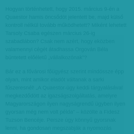
Hogyan történhetett, hogy 2015. március 9-én a
Quaestor hamis öncsődöt jelentett be, majd külső
kontroll nélkül tovább működhetett? Miként lehetett
Tarsoly Csaba egészen március 26-ig
szabadlábon? Csak nem azért, hogy eközben
valamennyi cégét átadhassa Orgován Béla
büntetett előéletű „vállalkozónak”?
Bár ez a fővárosi főügyész szerint mindössze épp
olyan, mint amikor eladót váltanak a sarki
fűszeresnél! „A Quaestor-ügy keddi tárgyalásával
megkezdődött az igazságszolgáltatás, amelyre
Magyarországon ilyen nagyságrendű ügyben ilyen
gyorsan még nem volt példa” – közölte a Fidesz
Tuzson Bencéje. Persze úgy könnyű gyorsnak
lenni, ha gondosan megszabják a nyomozás