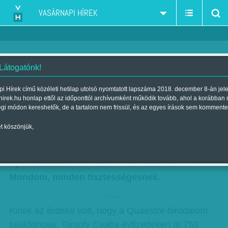
VASÁRNAPI HÍREK
 Látogatónk!
Jogászszemmel: Kinek az
i Hírek című közéleti hetilap utolsó nyomtatott lapszáma 2018. december 8-án jel
hirek.hu honlap ettől az időponttól archívumként működik tovább, ahol a korábban
érdeke?
égi módon kereshetők, de a tartalom nem frissül, és az egyes írások sem kommente
Szerző:
Sándor Zsuzsa
| Megjelent a 2016. július 16.-i lapszámban
t köszönjük,
Cui prodest? Minden tisztességes
nyomozásnak e kérdéssel kell kezdődnie.
Mondom, minden tisztességesnek.
hirdetes
Kinek az érdeke volt, hogy a Quaestor-birodalom
tulajdonosa, Tarsoly Csaba évtizedeken át 753