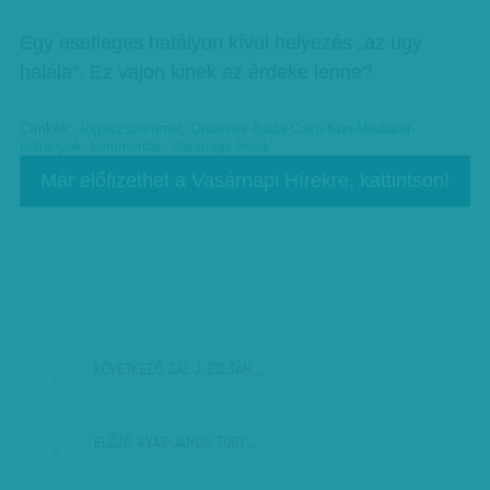
Egy esetleges hatályon kívül helyezés „az ügy
halála”. Ez vajon kinek az érdeke lenne?
Címkék:
Jogászszemmel
,
Quaestor-Buda-Cash-Kun-Mediátor-
botrányok
,
kommentár
,
Vasárnapi Hírek
Már előfizethet a Vasárnapi Hírekre, kattintson!
KÖVETKEZŐ:
GÁL J. ZOLTÁN:…
ELŐZŐ:
AVAR JÁNOS: TORY…