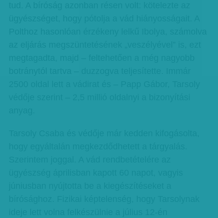
tud. A bíróság azonban résen volt: kötelezte az
ügyészséget, hogy pótolja a vád hiányosságait. A
Polthoz hasonlóan érzékeny lelkű Ibolya, számolva
az eljárás megszüntetésének „veszélyével” is, ezt
megtagadta, majd – feltehetően a még nagyobb
botránytól tartva – duzzogva teljesítette. Immár
2500 oldal lett a vádirat és – Papp Gábor, Tarsoly
védője szerint – 2,5 millió oldalnyi a bizonyítási
anyag.
Tarsoly Csaba és védője már kedden kifogásolta,
hogy egyáltalán megkezdődhetett a tárgyalás.
Szerintem joggal. A vád rendbetételére az
ügyészség áprilisban kapott 60 napot, vagyis
júniusban nyújtotta be a kiegészítéseket a
bírósághoz. Fizikai képtelenség, hogy Tarsolynak
ideje lett volna felkészülnie a július 12-én