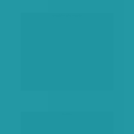
társadalmi célú hirdetés
hirdetés