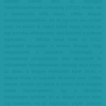
Demján Sándor sem, az Országos
Takarékszövetkezeti Szövetség (OTSZ) elnöke, aki
a beterjesztés előtti napon, hétfőn tárgyalt
kormánytisztviselőkkel, ám ők egy szót sem szóltak
arról, mi készül itt. Holott kellett volna, hiszen ez
egy kormány-előterjesztés, ahol kötelező a szakmai
egyeztetés! – állította Varga Antal, az OTSZ
ügyvezető igazgatója. A törvény lényege, hogy
megszüntetik a takarékok önállóságát, a
szövetkezeti pénzintézetek által létrehozott és
működtetett Takarékbankban többségi részt szerez
az állam: a Magyar Fejlesztési Bank 38,46, a
Magyar Posta 19 százalék részvényt vesz. (Utóbb
kétezer forintért jut hozzá a tízezer forint forgalmi
értékű részvényekhez.) Így a takarékok
kisebbségbe kerülnek. Ez az állapot persze akkor
fog kialakulni, ha az augusztus végén tartandó