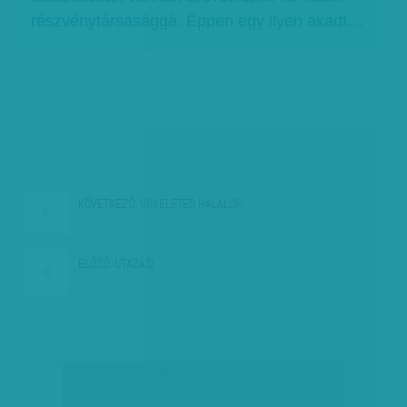
részvénytársasággá. Éppen egy ilyen akadt…
KÖVETKEZŐ:
ÜGYELETES HALÁLOK
ELŐZŐ:
UTAZÁSI…
társadalmi célú hirdetés