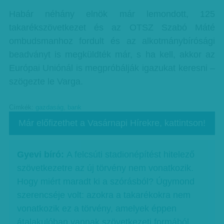
Habár néhány elnök már lemondott, 125
takarékszövetkezet és az OTSZ Szabó Máté
ombudsmanhoz fordult és az alkotmánybírósági
beadványt is megküldték már, s ha kell, akkor az
Európai Uniónál is megpróbálják igazukat keresni –
szögezte le Varga.
Címkék:
gazdaság
,
bank
Már előfizethet a Vasárnapi Hírekre, kattintson!
Gyevi bíró:
A felcsúti stadionépítést hitelező
szövetkezetre az új törvény nem vonatkozik.
Hogy miért maradt ki a szórásból? Úgymond
szerencséje volt: azokra a takarékokra nem
vonatkozik ez a törvény, amelyek éppen
átalakulóban vannak szövetkezeti formából