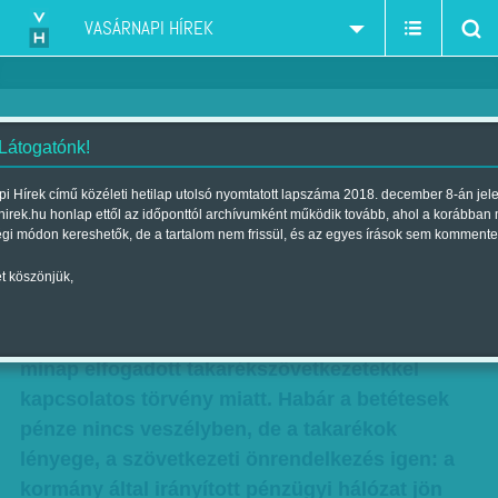
VASÁRNAPI HÍREK
 Látogatónk!
Pénzügyi piramis épül?
i Hírek című közéleti hetilap utolsó nyomtatott lapszáma 2018. december 8-án jel
hirek.hu honlap ettől az időponttól archívumként működik tovább, ahol a korábban
Szerző:
O. Horváth György
| Megjelent a 2013. augusztus 04.-i
égi módon kereshetők, de a tartalom nem frissül, és az egyes írások sem kommente
lapszámban
t köszönjük,
A takarékszövetkezeti tagok tulajdona és a
szövetkezeti pénzintézetek jogai sérülnek a
minap elfogadott takarékszövetkezetekkel
kapcsolatos törvény miatt. Habár a betétesek
pénze nincs veszélyben, de a takarékok
lényege, a szövetkezeti önrendelkezés igen: a
kormány által irányított pénzügyi hálózat jön