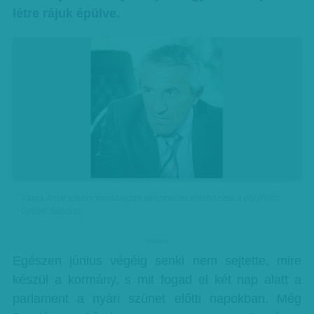
létre rájuk épülve.
Varga Antal szerint kormányzati pénzintézet létrehozása a cél (Fotó:
Gyönki Sándor)
hirdetes
Egészen június végéig senki nem sejtette, mire
készül a kormány, s mit fogad el két nap alatt a
parlament a nyári szünet előtti napokban. Még