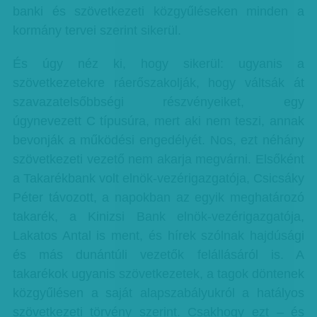
banki és szövetkezeti közgyűléseken minden a
kormány tervei szerint sikerül.
És úgy néz ki, hogy sikerül: ugyanis a
szövetkezetekre ráerőszakolják, hogy váltsák át
szavazatelsőbbségi részvényeiket, egy
úgynevezett C típusúra, mert aki nem teszi, annak
bevonják a működési engedélyét. Nos, ezt néhány
szövetkezeti vezető nem akarja megvárni. Elsőként
a Takarékbank volt elnök-vezérigazgatója, Csicsáky
Péter távozott, a napokban az egyik meghatározó
takarék, a Kinizsi Bank elnök-vezérigazgatója,
Lakatos Antal is ment, és hírek szólnak hajdúsági
és más dunántúli vezetők felállásáról is. A
takarékok ugyanis szövetkezetek, a tagok döntenek
közgyűlésen a saját alapszabályukról a hatályos
szövetkezeti törvény szerint. Csakhogy ezt – és