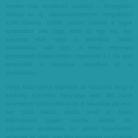
minden más vonatkozó szabályt – lényegében
felülírja az új, takarékszövetkezeti integrációról
szóló törvény. Emiatt viszont csorbul a tagok
tulajdonhoz való joga, sérül az egy tag, egy
szavazat elve, sérül a takarékok önálló
működéshez való joga. A héten regionális
gyorstalpaló értekezleteken régiónként 2-2 óra alatt
ismertették a takarékok vezetőivel az új
alapszabályt.
Varga Antal szerint leginkább az valószínű, hogy a
kormány közvetlen irányítása alatt álló hazai
pénzintézet létrehozása a cél. A takarékok jók erre,
van 1800 fiókjuk, ideális lehet az állami
intézmények, cégek, óvodák, iskolák stb.
számláinak vezetésére, az „állami” takarékoktól
vehetnek fel hitelt, speciális termékeket nyújthatnak