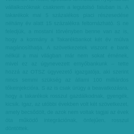
vállalkozóknak csaknem a legutolsó faluban is. A
takarékok mai 5 százalékos piaci részesedése
néhány év alatt 15 százalékra feltornázható. S ne
feledjük, a mostani törvényben benne van az is,
hogy a kormány a Takarékbankot két év múlva
magánosíthatja. A szövetkezetek viszont e bank
nélkül a mai világban már nem sokat érnének,
mivel ez az úgynevezett ernyőbankunk – tette
hozzá az OTSZ ügyvezető igazgatója, aki szerint
nincs semmi szükség az állami 100 milliárdos
tőkeinjekcióra. S az is csak ürügy a beavatkozásra,
hogy a takarékok rosszul gazdálkodnak, gyengék,
kicsik. Igaz, az utóbbi években volt két szövetkezet,
amely becsődölt, de azok nem voltak tagjai az évek
óta működő integrációnak, önfejűen, rosszul
döntöttek.