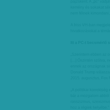
pajzsként. A „pc” vádjá
kemény és sokakat sér
nem félnek kimondani,
A friss VH-ban megjele
hivatkozásokat a témár
Itt a PC-t becsmérlő
„Szerintem ebben az or
[…] Őszintén szólva, n
ennek az országnak si
Donald Trump válasza a
2015. augusztus, Fox
„A politikai korrektség
bár a mozgalom abból 
rasszizmus, szexizmus 
hoz a régiek helyébe.”