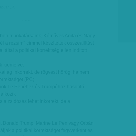
anuár 14.
hirdetes
ekben munkatársaink, Kőműves Anita és Nagy
l a rezsim" címmel készítettek összeállítást
l által a politikai korrektség ellen indított
k kiemelve:
kailag inkorrekt, de rögvest hörög, ha nem
korrektséget (PC)
elnök Le Penéhez és Trumpéhoz hasonló
dalkozik
 a zsidózás lehet inkorrekt, de a
int Donald Trump, Marine Le Pen vagy Orbán
lják a politikai korrektséget fegyverként és