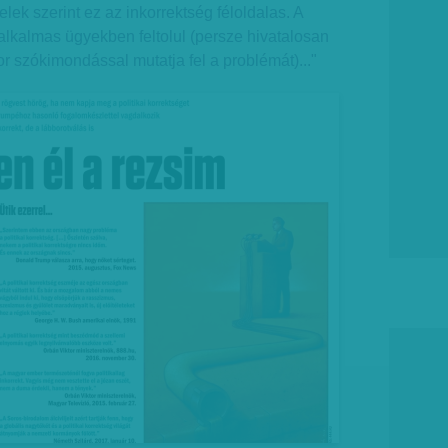
jelek szerint ez az inkorrektség féloldalas. A
lkalmas ügyekben feltolul (persze hivatalosan
r szókimondással mutatja fel a problémát)..."