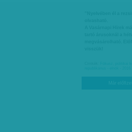
"Nyelvében él a rezsi
olvasható.
A Vasárnapi Hírek má
tartó árusoknál a hét
megvásárolható. Elő
visszük!
Címkék:
Fókusz
,
politikai 
republikánus - elnök - 201
Már előfize