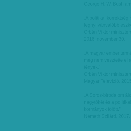
George H. W. Bush ame
„A politikai korrektsé
legnyilvánvalóbb eszkö
Orbán Viktor miniszter
2016. november 30.
„A magyar ember termés
még nem vesztette el 
tények.”
Orbán Viktor miniszter
Magyar Televízió, 2015
„A Soros-birodalom álciv
nagytőkét és a politika
kormányok fölött.”
Németh Szilárd, 2017. 