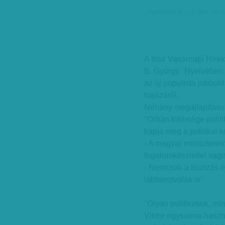
Nyelvében él a rezsim, VH, j
A friss Vasárnapi Hír
B. György "Nyelvében é
az új populista jobbolda
hajszáról.
Néhány megállapításu
"Orbán többsége politi
kapja meg a politikai 
- A magyar miniszter
fogalomkészlettel vag
- Nemcsak a buzizás és
lábborotválás is"
"Olyan politikusok, m
Viktor egyszerre haszná