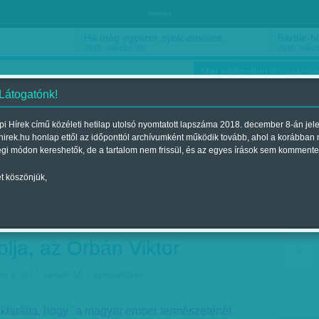
hirdetés
Ha még egyszer nyolcvanéves…
Barbie-h
2018. március 16.
2018. márci
Már előfizethet a Vasárnap
 Látogatónk!
i Hírek című közéleti hetilap utolsó nyomtatott lapszáma 2018. december 8-án jel
hirek.hu honlap ettől az időponttól archívumként működik tovább, ahol a korábban
ókusz
Szerintem
Ízlés
Sport
égi módon kereshetők, de a tartalom nem frissül, és az egyes írások sem kommente
t köszönjük,
az emberséget, hitet,
t sértő szóhasználat?
olja, az Orbán Viktor
nt a 2017. január 14.-i lapszámban
klarálta, hogy "a magyar ember természeténél