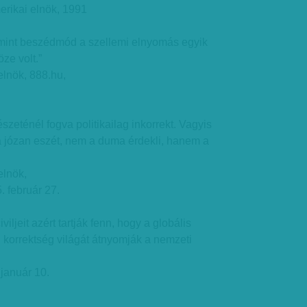
rikai elnök, 1991
g mint beszédmód a szellemi elnyomás egyik
ze volt.”
elnök, 888.hu,
zeténél fogva politikailag inkorrekt. Vagyis
a józan eszét, nem a duma érdekli, hanem a
elnök,
. február 27.
iljeit azért tartják fenn, hogy a globális
i korrektség világát átnyomják a nemzeti
január 10.