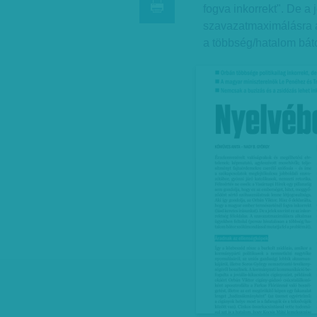
fogva inkorrekt". De a 
szavazatmaximálásra a
a többség/hatalom báto