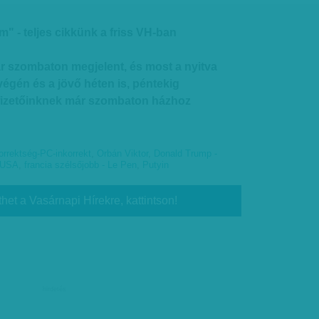
m" - teljes cikkünk a friss VH-ban
r szombaton megjelent, és most a nyitva
végén és a jövő héten is, péntekig
fizetőinknek már szombaton házhoz
korrektség-PC-inkorrekt
,
Orbán Viktor
,
Donald Trump -
6 USA
,
francia szélsőjobb - Le Pen
,
Putyin
thet a Vasárnapi Hírekre, kattintson!
hirdetés