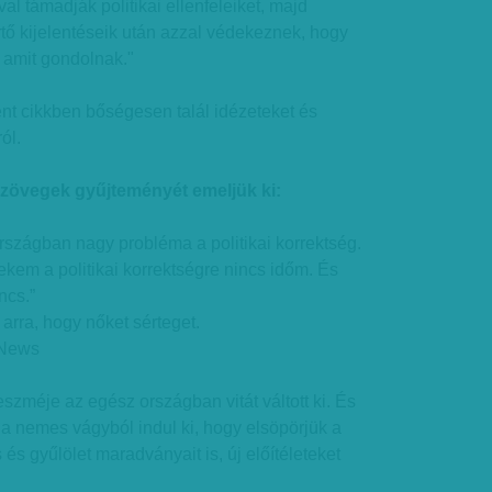
val támadják politikai ellenfeleiket, majd
tő kijelentéseik után azzal védekeznek, hogy
 amit gondolnak."
nt cikkben bőségesen talál idézeteket és
ól.
 szövegek gyűjteményét emeljük ki:
szágban nagy probléma a politikai korrektség.
ekem a politikai korrektségre nincs időm. És
ncs.”
rra, hogy nőket sérteget.
 News
 eszméje az egész országban vitát váltott ki. És
a nemes vágyból indul ki, hogy elsöpörjük a
és gyűlölet maradványait is, új előítéleteket