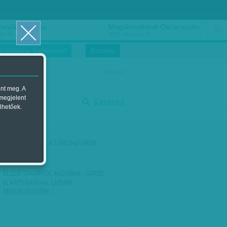
ősnők nőnapra
Megtáncoltatott Oscar-szobor
us 16.
2018. március 16.
i Hírekre, kattintson!
Kutatás
magyar
ent meg. A
start
 megjelent
Keresés
lhetőek.
stop
KÖVETKEZŐ:
TÚL A TŰRÉSHATÁRON
ELŐZŐ:
TAKARÍTÓK AKCIÓBAN - SOROS
ALAPÍTVÁNYÁNÁL LAPUNK
ÉRDEKLŐDÉSÉRE…