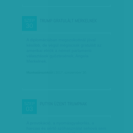
TRUMP GRATULÁLT MERKELNEK
SZEP
30
A diplomáciában megszokottnál jóval
később, de végül mégiscsak gratulált az
amerikai elnök a német parlamenti
választások győztesének, Angela
Merkelnek.
Munkatársunktól
| 2017. szeptember 30.
PUTYIN ÜZENT TRUMPNAK
SZEP
03
A provokáció, a nyomásgyakorlás, a
harcias és sértő szóhasználat sehová sem