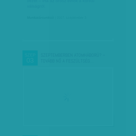
vezet – írta az orosz elnök a koreai
válságról.
Munkatársunktól
| 2017. szeptember 3.
SZEPTEMBERBEN ATOMHÁBORÚ? –
SZEP
03
TOVÁBB NŐ A FESZÜLTSÉG…