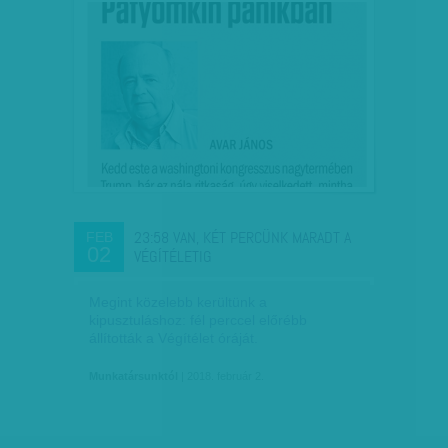
23:58 VAN, KÉT PERCÜNK MARADT A
FEB
02
VÉGÍTÉLETIG
Megint közelebb kerültünk a
kipusztuláshoz: fél perccel előrébb
állították a Végítélet óráját.
Munkatársunktól
| 2018. február 2.