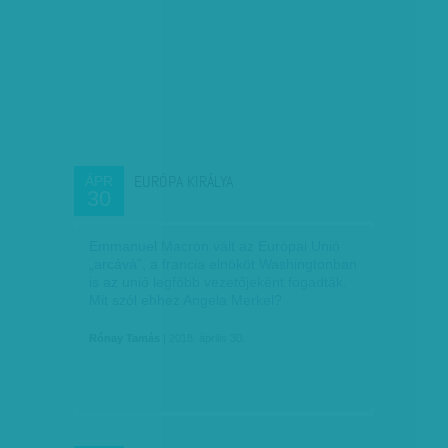
EURÓPA KIRÁLYA
ÁPR
30
Emmanuel Macron vált az Európai Unió
„arcává”, a francia elnököt Washingtonban
is az unió legfőbb vezetőjeként fogadták.
Mit szól ehhez Angela Merkel?
Rónay Tamás
| 2018. április 30.