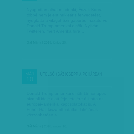
Nyugodtan alhat mindenki, Észak-Korea
többé nem jelent nukleáris fenyegetést,
nyugtatta a világot Szingapúrból hazatérve
Donald Trump amerikai elnök. Nyilván
Twitteren, mert Amerika fura…
Gál Mária
| 2018. június 20.
UTOLSÓ (GÁZ)CSEPP A POHÁRBAN
MÁJ
10
Donald Trump amerikai elnök 15 hónapos
hivatali ideje alatt feje tetejére állította az
európai–amerikai kapcsolatokat is. A
Fehér Ház kiszámíthatatlan lakójának
köszönhetően a…
Gál Mária
| 2018. május 10.