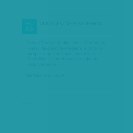
UTOLSÓ (GÁZ)CSEPP A POHÁRBAN
MÁJ
06
Donald Trump amerikai elnök 15 hónapos
hivatali ideje alatt feje tetejére állította az
európai–amerikai kapcsolatokat is. A
Fehér Ház kiszámíthatatlan lakójának
köszönhetően a…
Gál Mária
| 2018. május 6.
hirdetés