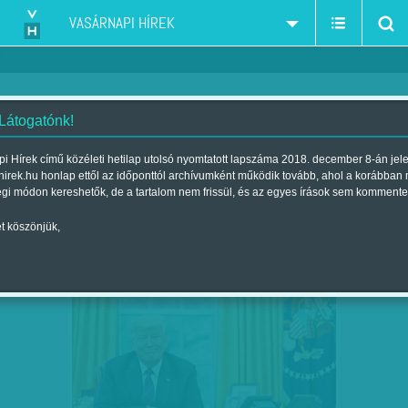
VASÁRNAPI HÍREK
 Látogatónk!
Donald Trump - republikánus - elnök - 2016 USA
szűkítés:
i Hírek című közéleti hetilap utolsó nyomtatott lapszáma 2018. december 8-án jel
hirek.hu honlap ettől az időponttól archívumként működik tovább, ahol a korábban
égi módon kereshetők, de a tartalom nem frissül, és az egyes írások sem kommente
t köszönjük,
A KÍGYÓOLAJÁRUS
NOV
01