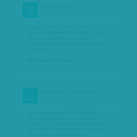
SAKK ÉS PÓKER
AUG
08
Tárgyalna Iránnal Donald Trump. Az
amerikai elnök meglepő ajánlata azonban
nem ígér megoldást, csak tovább
bonyolítja Washington és Teherán feszült
viszonyát.
Bártfai Gergely
| 2018. augusztus 8.
LESZEREPELT A FŐTT TÉSZTA
JÚL
23
Ha meg akarjuk vonni Trump elnök
európai tárgyalókörútjának mérlegét,
nagyon nehéz dolgunk van: voltaképpen
semmiféle elért eredményről nem tudunk
beszámolni, pusztán káoszról,…