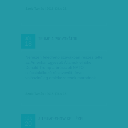
Szele Tamás
| 2018. július 23.
TRUMP, A PROVOKÁTOR
JÚL
18
Nehezen feledhető szavakban részesítette
az Amerikai Egyesült Államok elnöke,
Donald Trump a brüsszeli NATO-
csúcstalálkozó résztvevőit, érvei
valószínűleg emlékezetesek maradnak –
…
Szele Tamás
| 2018. július 18.
A TRUMP-SHOW KELLÉKEI
JÚN
20