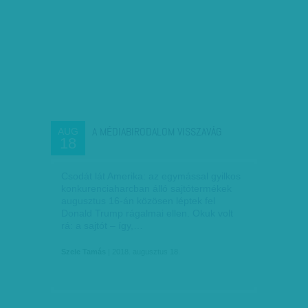
A MÉDIABIRODALOM VISSZAVÁG
AUG
18
Csodát lát Amerika: az egymással gyilkos
konkurenciaharcban álló sajtótermékek
augusztus 16-án közösen léptek fel
Donald Trump rágalmai ellen. Okuk volt
rá: a sajtót – így,…
Szele Tamás
| 2018. augusztus 18.