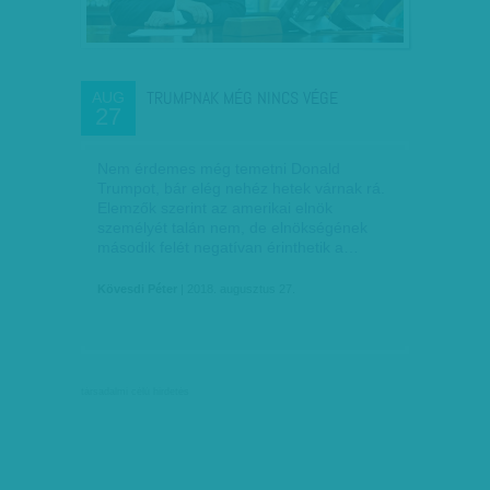
TRUMPNAK MÉG NINCS VÉGE
AUG
27
Nem érdemes még temetni Donald
Trumpot, bár elég nehéz hetek várnak rá.
Elemzők szerint az amerikai elnök
személyét talán nem, de elnökségének
második felét negatívan érinthetik a…
Kövesdi Péter
| 2018. augusztus 27.
társadalmi célú hirdetés