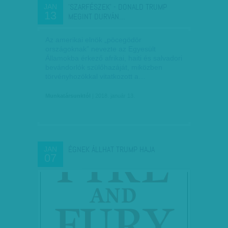
'SZARFÉSZEK' - DONALD TRUMP
JAN
13
MEGINT DURVÁN…
Az amerikai elnök „pöcegödör
országoknak” nevezte az Egyesült
Államokba érkező afrikai, haiti és salvadori
bevándorlók szülőhazáját, miközben
törvényhozókkal vitatkozott a…
Munkatársunktól
| 2018. január 13.
ÉGNEK ÁLLHAT TRUMP HAJA
JAN
07