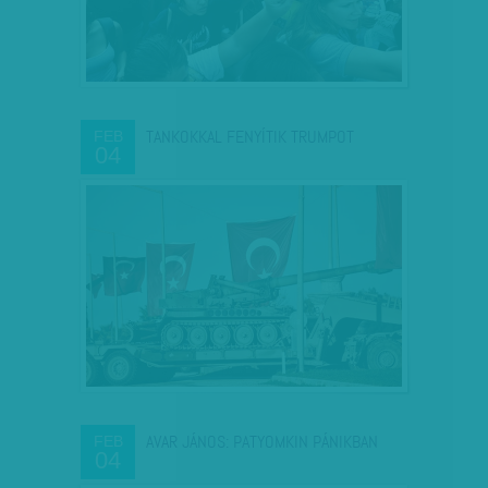
TANKOKKAL FENYÍTIK TRUMPOT
FEB
04
AVAR JÁNOS: PATYOMKIN PÁNIKBAN
FEB
04