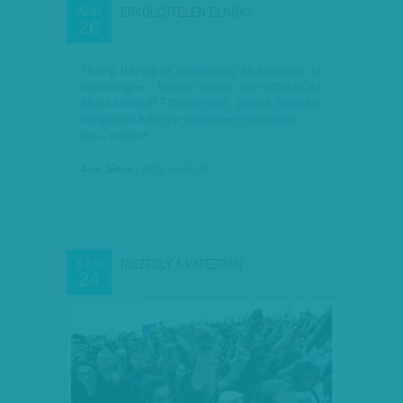
ERKÖLCSTELEN ELNÖK?
ÁPR
26
Trump hazug és erkölcsileg alkalmatlan az
elnökségre – hirdeti immár úton-útfélen az
általa kirúgott FBIigazgató, akinek kedden
megjelent könyve érthetően bestseller
lesz, miként…
Avar János
| 2018. április 26.
PISZTOLY A KATEDRÁN
FEB
24