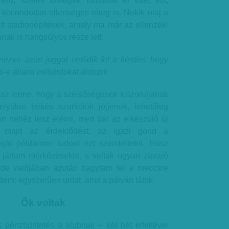
rű, széles tömegek fordultak el tőle, sőt,
l kimondottan ellenséges réteg is. Nekik olaj a
ett stadionépítések, amely ma már az ellenzéki
ak is hangsúlyos része lett.
nézve azért joggal vetődik fel a kérdés, hogy
-e állami milliárdokat áldozni.
 az lenne, hogy a szélsőségesek kiszoruljanak
elyükre békés szurkolók jöjjenek, lehetőleg
n nehéz lesz elérni, mert bár az elkészülő új
ik majd az érdeklődést, az igazi gond a
saját példámon tudom ezt szemléltetni. Húsz
 jártam mérkőzésekre, s voltak ugyan zavaró
, de valójában azután hagytam fel a meccsre
ttem: egyszerűen untat, amit a pályán látok.
Ők voltak
s pénzbüntetés a klubnak – két hét elteltével