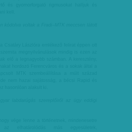
rtő és gyomorforgató rigmusokat halljuk és
ni kell.
n kódolva voltak a Fradi–MTK meccsen látott
a Csatáry Lászlóra emlékező felirat éppen ott
ntiszemita megnyilvánulások mindig is ezen az
tak elő a legnagyobb számban. A keresztény,
lmakat hordozó Ferencváros és a sokak által a
apcsolt MTK szembeállítása a múlt század
, de nem hazai sajátosság, a bécsi Rapid és
ez hasonlóan alakult ki.
yar labdarúgás szereplőiről az ügy eddigi
hogy vége lenne a történetnek, mindenesetre
k az elhatárolódás más egyesületek,