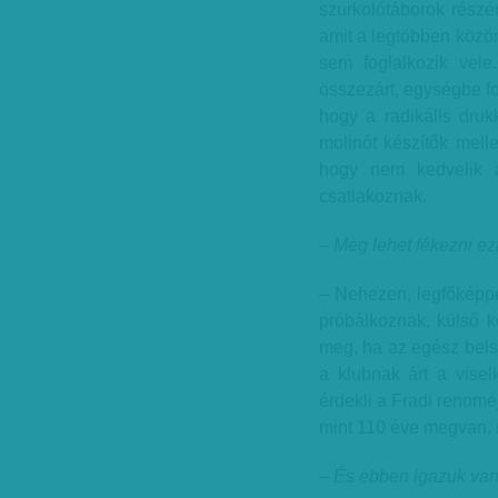
szurkolótáborok részér
amit a legtöbben közö
sem foglalkozik vel
összezárt, egységbe for
hogy a radikális drukk
molinót készítők mellet
hogy nem kedvelik a 
csatlakoznak.
– Meg lehet fékezni e
– Nehezen, legfőképpen
próbálkoznak, külső k
meg, ha az egész bels
a klubnak árt a vise
érdekli a Fradi renomé
mint 110 éve megvan, 
– És ebben igazuk va