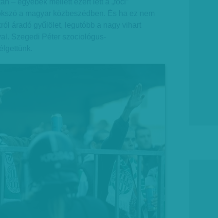
tan – egyebek mellett ezért lett a „foci”
tokszó a magyar közbeszédben. És ha ez nem
ókról áradó gyűlölet, legutóbb a nagy vihart
al. Szegedi Péter szociológus-
élgettünk.