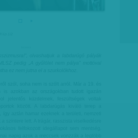
 Kép 1/2
hirdetes
szizmusra!”, olvashatjuk a labdarúgó pályák
 MLSZ pedig „A gyűlölet nem pálya” mottóval
ntha ez nem jutna el a szurkolókhoz.
ről szól, soha nem is szólt arról. Már a 19. és
n is azokban az országokban tudott igazán
ol jelentős küzdelmek, feszültségek voltak
portok között. A labdarúgás kiváló terep a
, így aztán hamar ezeknek a területi, nemzeti
a színtere lett. A trágár, rasszista viselkedésre
okásos felfokozott idegállapot sem mentség.
 mai napig azok a meccsek vonzzák a legtöbb