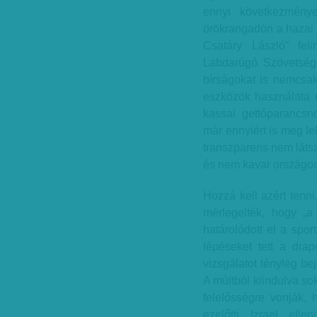
ennyi következmén
örökrangadón a hazai 
Csatáry László” fel
Labdarúgó Szövetség 
bírságokat is nemcsak
eszközök használata mi
kassai gettóparancsn
már ennyiért is meg le
transzparens nem láts
és nem kavar országos
Hozzá kell azért tenn
mérlegelték, hogy „a
határolódott el a spor
lépéseket tett a drap
vizsgálatot tényleg be
A múltból kiindulva sok
felelősségre vonják, 
ezelőtti Izrael elle