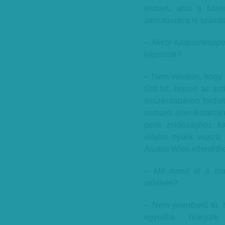
embert, ahol a fülsé
atrocitásokra is számíta
– Akkor tulajdonképpe
képsorok?
– Nem véletlen, hogy 
tűnt fel, hiszen az a
összecsapáson fordul
nemzeti jelentéstarta
pesti zsidósághoz k
elejére nyúlik vissza
Austria Wien ellentéth
– Mit mond el a mag
utóélete?
– Nem jelenthető ki, 
egyelőre hiányzi