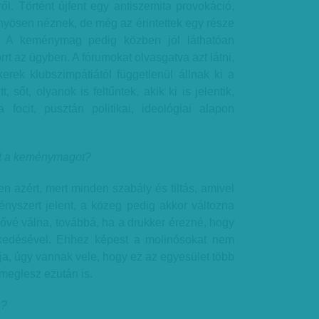
ől. Történt újfent egy antiszemita provokáció,
nyösen néznek, de még az érintettek egy része
e. A keménymag pedig közben jól láthatóan
rt az ügyben. A fórumokat olvasgatva azt látni,
erek klubszimpátiától függetlenül állnak ki a
t, sőt, olyanok is feltűntek, akik ki is jelentik,
focit, pusztán politikai, ideológiai alapon
zt a keménymagot?
 azért, mert minden szabály és tiltás, amivel
ényszert jelent, a közeg pedig akkor változna
ővé válna, továbbá, ha a drukker érezné, hogy
lkedésével. Ehhez képest a molinósokat nem
ja, úgy vannak vele, hogy ez az egyesület több
meglesz ezután is.
n?