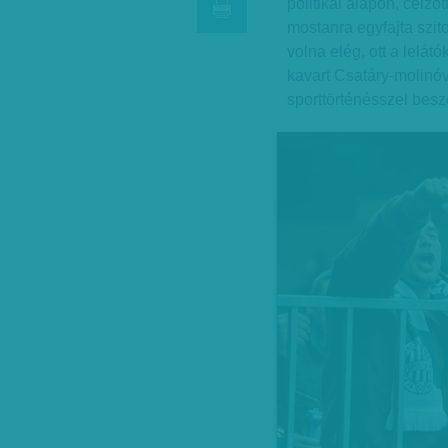
politikai alapon, célzot
mostanra egyfajta szi
volna elég, ott a lelát
kavart Csatáry-molinóv
sporttörténésszel besz