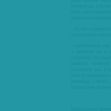
egyre kevésbé népsze
kialakult egy, a fociva
tűzre a sorra bejelent
pártok kommunikációján
– Az ilyen eseteket el
erre a közegre érdemes
– A döntéshozók célja
a nézőtérről, és a h
családostul. Ezt nagyo
stadionok növelhet
színvonallal van. A 
éven át rendszeresen
jelenségek a lelátón
járással, hogy észreve
Nyolcszázezer forinto