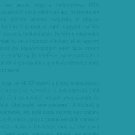
ye van annak, hogy a Ferencváros– MTK
„szurkolók” közül néhányan egy „In Memoriam
iratú molinót emeltek magasba. A Magyar
korábban szabott ki ennél nagyobb, milliós
 rasszista bekiabálások, hanem pirotechnikai
att is, de a háborús bűnökért elítélt egykori
okról ma Magyarországon jelen állás szerint
het emlékezni. És kérdéses, mi lett volna, ha a
zik néhány másodpercig a tévés közvetítésben,
 botrányt.
i, hogy az MLSZ szerint a bírság kiszabásakor
 Ferencváros vezetése a nyilvánosság előtt
ttól és a szurkolástól idegen provokációtól, és
ériát kihelyezők azonosítására”. A klubnál a
jelentették, ám erről azóta semmit sem hallani.
 esély nincs, hogy a molinó készítőit valaha is
hiszen hiába a felvételek, még az egy évvel
ni barátságos meccsen történt antiszemita