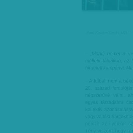
Fotó: Kovács Tamás, MTI
-
–
– „Mondj nemet a ras
melletti táblákon, az
hirdetett kampányt. Mi
– A futball nem a béké
20. század fordulójá
népszerűvé válni, ah
egyes társadalmi cso
kollektív azonosulásra
vagy vallási harcoknak 
persze az ilyenkor sz
Tény viszont, hogy a