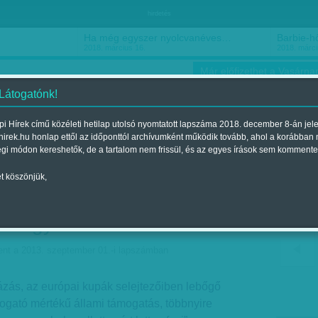
hirdetés
Ha még egyszer nyolcvanéves…
Barbie-h
2018. március 16.
2018. márci
Már előfizethet a Vasárnap
 Látogatónk!
i Hírek című közéleti hetilap utolsó nyomtatott lapszáma 2018. december 8-án jel
hirek.hu honlap ettől az időponttól archívumként működik tovább, ahol a korábban
ókusz
Szerintem
Ízlés
Sport
égi módon kereshetők, de a tartalom nem frissül, és az egyes írások sem kommente
t köszönjük,
bundázás, állami hátszél
a magyar foci?
ent a 2013. szeptember 01.-i lapszámban
zás, az európai kupák selejtezőiben lebőgő
ogató mértékű állami támogatás, többnyire