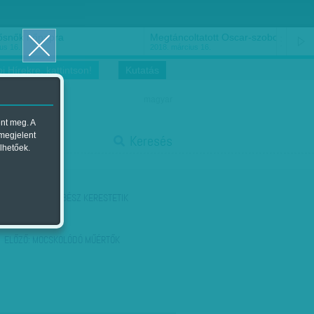
ősnők nőnapra
Megtáncoltatott Oscar-szobor
us 16.
2018. március 16.
i Hírekre, kattintson!
Kutatás
magyar
ent meg. A
start
 megjelent
Keresés
lhetőek.
stop
KÖVETKEZŐ:
SEBÉSZ KERESTETIK
ELŐZŐ:
MOCSKOLÓDÓ MŰÉRTŐK