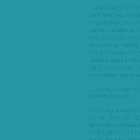
– Valószínűleg igen, é
sport inná meg a levét
nem egy MTK-játékos br
spontán, érzelmileg tú
erre, és a játék menet
ennyi erővel mindez 
Azzal, hogy mégis egy m
része lett a napi polit
MIÉP révén volt példa,
származása miatt támad
– De nem csak ettől
beszédtéma a foci…
– Az, hogy a kormány 
nélküli. Igen ám, 
fantasztikus csapatun
segít legitimálni a hat