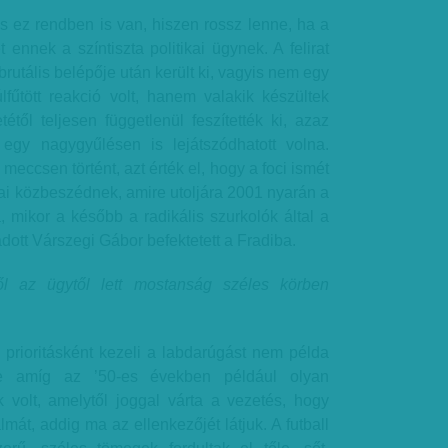
s ez rendben is van, hiszen rossz lenne, ha a
 ennek a színtiszta politikai ügynek. A felirat
utális belépője után került ki, vagyis nem egy
lfűtött reakció volt, hanem valakik készültek
étől teljesen függetlenül feszítették ki, azaz
egy nagygyűlésen is lejátszódhatott volna.
eccsen történt, azt érték el, hogy a foci ismét
ikai közbeszédnek, amire utoljára 2001 nyarán a
 mikor a később a radikális szurkolók által a
ott Várszegi Gábor befektetett a Fradiba.
 az ügytől lett mostanság széles körben
prioritásként kezeli a labdarúgást nem példa
de amíg az ’50-es években például olyan
k volt, amelytől joggal várta a vezetés, hogy
almát, addig ma az ellenkezőjét látjuk. A futball