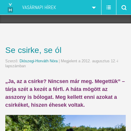
VASÁRNAPI HÍREK
Se csirke, se ól
Szerző:
Diószegi-Horváth Nóra
| Megjelent a 2012. augusztus 12.-i
lapszámban
„Ja, az a csirke? Nincsen már meg. Megettük” –
tárja szét a kezét a férfi. A háta mögött az
asszony is bólogat. Meg kellett enni azokat a
csirkéket, hiszen éhesek voltak.