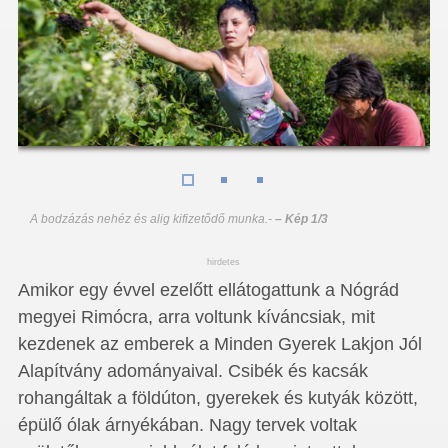
A bodzázás nehéz és alig kifizetődő munka.
-
– Kép 1/3
hirdetes
Amikor egy évvel ezelőtt ellátogattunk a Nógrád
megyei Rimócra, arra voltunk kíváncsiak, mit
kezdenek az emberek a Minden Gyerek Lakjon Jól
Alapítvány adományaival. Csibék és kacsák
rohangáltak a földúton, gyerekek és kutyák között,
épülő ólak árnyékában. Nagy tervek voltak