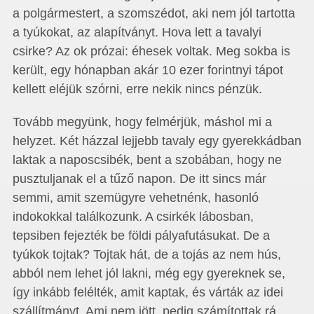
a polgármestert, a szomszédot, aki nem jól tartotta
a tyúkokat, az alapítványt. Hova lett a tavalyi
csirke? Az ok prózai: éhesek voltak. Meg sokba is
került, egy hónapban akár 10 ezer forintnyi tápot
kellett eléjük szórni, erre nekik nincs pénzük.
Tovább megyünk, hogy felmérjük, máshol mi a
helyzet. Két házzal lejjebb tavaly egy gyerekkádban
laktak a naposcsibék, bent a szobában, hogy ne
pusztuljanak el a tűző napon. De itt sincs már
semmi, amit szemügyre vehetnénk, hasonló
indokokkal találkozunk. A csirkék lábosban,
tepsiben fejezték be földi pályafutásukat. De a
tyúkok tojtak? Tojtak hát, de a tojás az nem hús,
abból nem lehet jól lakni, még egy gyereknek se,
így inkább felélték, amit kaptak, és várták az idei
szállítmányt. Ami nem jött, pedig számítottak rá.