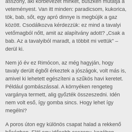
asszony, aki körbevezet minket, büszkén mutatja a
veteményest. Van itt minden: paradicsom, kukorica,
tök, bab, sőt, egy apró dinnye is megbújik a gaz
között. Csodálkozva kérdezzük: ez mind a tavalyi
vetőmagból nőtt, amit az alapítvány adott? „Csak a
bab. Az a tavalyiból maradt, a többit mi vettük” –
derül ki.
Nem jó év ez Rimócon, az még hagyján, hogy
tavaly derült égből érkeztek a jószágok, volt más is,
amivel ki lehetett egészíteni a szűkös havi keretet.
Például gombászással. A környéken rengeteg
vargánya termett, alig győzték összeszedni. Idén
nem volt eső, így gomba sincs. Hogy lehet így
megélni?
A poros úton egy különös csapat halad a rekkenő