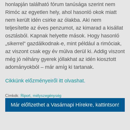
honlapján található fórum tanúsága szerint nem
Rimóc az egyetlen hely, ahol hasonló okok miatt
nem került idén csirke az ólakba. Aki nem
teljesítette az éves penzumot, az kimarad a kisállat
osztásból. Kapnak helyette mások. Hogy hasonló
„sikerrel” gazdálkodnak-e, mint például a rimóciak,
az viszont csak egy év múlva derül ki. Addig viszont
még jó néhány gyerek jóllakhat az idén kiosztott
adományokból – már amíg ki tartanak.
Cikkünk előzményeiről itt olvashat.
Címkék:
Riport
,
mélyszegénység
Már előfizethet a Vasárnapi Hírekre, kattintson!