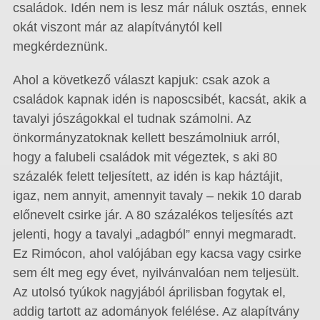
családok. Idén nem is lesz már náluk osztás, ennek
okát viszont már az alapítványtól kell
megkérdeznünk.
Ahol a következő választ kapjuk: csak azok a
családok kapnak idén is naposcsibét, kacsát, akik a
tavalyi jószágokkal el tudnak számolni. Az
önkormányzatoknak kellett beszámolniuk arról,
hogy a falubeli családok mit végeztek, s aki 80
százalék felett teljesített, az idén is kap háztájit,
igaz, nem annyit, amennyit tavaly – nekik 10 darab
előnevelt csirke jár. A 80 százalékos teljesítés azt
jelenti, hogy a tavalyi „adagból” ennyi megmaradt.
Ez Rimócon, ahol valójában egy kacsa vagy csirke
sem élt meg egy évet, nyilvánvalóan nem teljesült.
Az utolsó tyúkok nagyjából áprilisban fogytak el,
addig tartott az adományok felélése. Az alapítvány