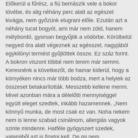
Előkerül a fűrész, a fiú bemászik vele a bokor
tövébe, és alig néhány perc alatt az egészet
kivágja, nem győzünk elugrani előle. Ezután azt a
néhány tucat bogyót, ami már nem zöld, hanem
mélybordó, gyorsan begyűjtik a vödörbe. Körülbelül
negyed óra alatt végeznek az egésszel, nagyjából
egykilónyi termést gyűjtöttek össze. Ez száz forint.
A bokron viszont többé nem terem már semmi.
Keresnénk a következőt, de hamar kiderül, hogy a
környéken nincs már több bodza, mert a helyiek az
összeset betakarították. Messzebb kellene menni.
Mivel azonban mára a délelőtti mennyiséggel
együtt eleget szedtek, inkább hazamennek. „Nem
könnyű munka, de most csak ez van. Noha nekem
nem is lenne szabad csinálnom, allergiás vagyok
szinte mindenre. Hatféle gyógyszert szedek,
valamiből azt is fizetni kell. De mi nem