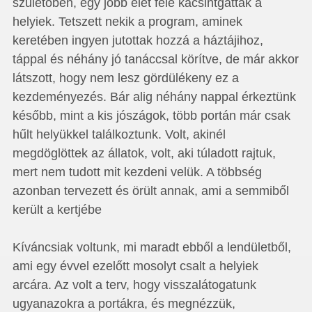
születőben, egy jobb élet felé kacsintgattak a
helyiek. Tetszett nekik a program, aminek
keretében ingyen jutottak hozzá a háztájihoz,
táppal és néhány jó tanáccsal körítve, de már akkor
látszott, hogy nem lesz gördülékeny ez a
kezdeményezés. Bár alig néhány nappal érkeztünk
később, mint a kis jószágok, több portán már csak
hűlt helyükkel találkoztunk. Volt, akinél
megdöglöttek az állatok, volt, aki túladott rajtuk,
mert nem tudott mit kezdeni velük. A többség
azonban tervezett és örült annak, ami a semmiből
került a kertjébe
Kíváncsiak voltunk, mi maradt ebből a lendületből,
ami egy évvel ezelőtt mosolyt csalt a helyiek
arcára. Az volt a terv, hogy visszalátogatunk
ugyanazokra a portákra, és megnézzük,