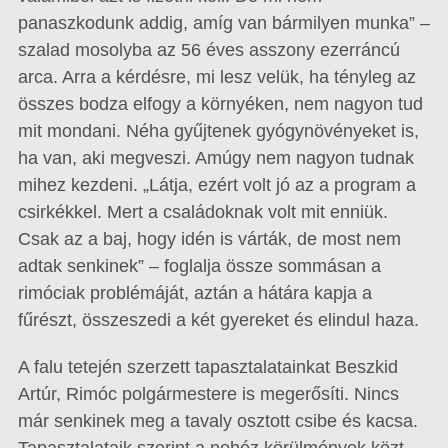
panaszkodunk addig, amíg van bármilyen munka” –
szalad mosolyba az 56 éves asszony ezerráncú
arca. Arra a kérdésre, mi lesz velük, ha tényleg az
összes bodza elfogy a környéken, nem nagyon tud
mit mondani. Néha gyűjtenek gyógynövényeket is,
ha van, aki megveszi. Amúgy nem nagyon tudnak
mihez kezdeni. „Látja, ezért volt jó az a program a
csirkékkel. Mert a családoknak volt mit enniük.
Csak az a baj, hogy idén is várták, de most nem
adtak senkinek” – foglalja össze sommásan a
rimóciak problémáját, aztán a hátára kapja a
fűrészt, összeszedi a két gyereket és elindul haza.
A falu tetején szerzett tapasztalatainkat Beszkid
Artúr, Rimóc polgármestere is megerősíti. Nincs
már senkinek meg a tavaly osztott csibe és kacsa.