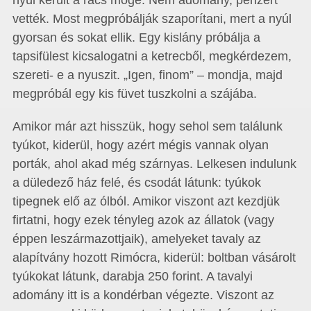
nyúl került a rács mögé. Nem adomány, pénzért
vették. Most megpróbálják szaporítani, mert a nyúl
gyorsan és sokat ellik. Egy kislány próbálja a
tapsifülest kicsalogatni a ketrecből, megkérdezem,
szereti- e a nyuszit. „Igen, finom” – mondja, majd
megpróbál egy kis füvet tuszkolni a szájába.
Amikor már azt hisszük, hogy sehol sem találunk
tyúkot, kiderül, hogy azért mégis vannak olyan
porták, ahol akad még szárnyas. Lelkesen indulunk
a düledező ház felé, és csodát látunk: tyúkok
tipegnek elő az ólból. Amikor viszont azt kezdjük
firtatni, hogy ezek tényleg azok az állatok (vagy
éppen leszármazottjaik), amelyeket tavaly az
alapítvány hozott Rimócra, kiderül: boltban vásárolt
tyúkokat látunk, darabja 250 forint. A tavalyi
adomány itt is a kondérban végezte. Viszont az