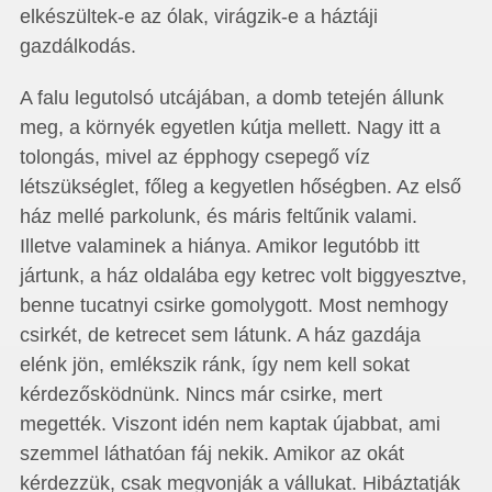
elkészültek-e az ólak, virágzik-e a háztáji
gazdálkodás.
A falu legutolsó utcájában, a domb tetején állunk
meg, a környék egyetlen kútja mellett. Nagy itt a
tolongás, mivel az épphogy csepegő víz
létszükséglet, főleg a kegyetlen hőségben. Az első
ház mellé parkolunk, és máris feltűnik valami.
Illetve valaminek a hiánya. Amikor legutóbb itt
jártunk, a ház oldalába egy ketrec volt biggyesztve,
benne tucatnyi csirke gomolygott. Most nemhogy
csirkét, de ketrecet sem látunk. A ház gazdája
elénk jön, emlékszik ránk, így nem kell sokat
kérdezősködnünk. Nincs már csirke, mert
megették. Viszont idén nem kaptak újabbat, ami
szemmel láthatóan fáj nekik. Amikor az okát
kérdezzük, csak megvonják a vállukat. Hibáztatják