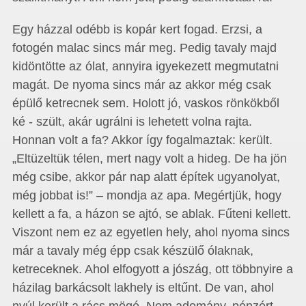
Egy házzal odébb is kopár kert fogad. Erzsi, a
fotogén malac sincs már meg. Pedig tavaly majd
kidöntötte az ólat, annyira igyekezett megmutatni
magát. De nyoma sincs már az akkor még csak
épülő ketrecnek sem. Holott jó, vaskos rönkökből
ké - szült, akár ugrálni is lehetett volna rajta.
Honnan volt a fa? Akkor így fogalmaztak: került.
„Eltüzeltük télen, mert nagy volt a hideg. De ha jön
még csibe, akkor pár nap alatt építek ugyanolyat,
még jobbat is!” – mondja az apa. Megértjük, hogy
kellett a fa, a házon se ajtó, se ablak. Fűteni kellett.
Viszont nem ez az egyetlen hely, ahol nyoma sincs
már a tavaly még épp csak készülő ólaknak,
ketreceknek. Ahol elfogyott a jószág, ott többnyire a
házilag barkácsolt lakhely is eltűnt. De van, ahol