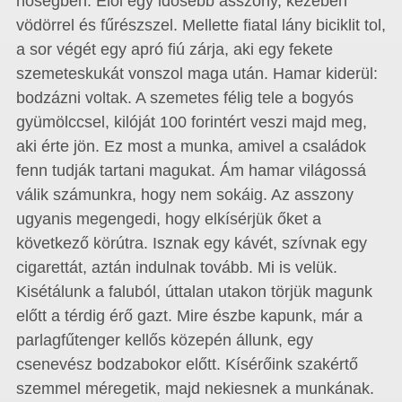
hőségben. Elöl egy idősebb asszony, kezében
vödörrel és fűrészszel. Mellette fiatal lány biciklit tol,
a sor végét egy apró fiú zárja, aki egy fekete
szemeteskukát vonszol maga után. Hamar kiderül:
bodzázni voltak. A szemetes félig tele a bogyós
gyümölccsel, kilóját 100 forintért veszi majd meg,
aki érte jön. Ez most a munka, amivel a családok
fenn tudják tartani magukat. Ám hamar világossá
válik számunkra, hogy nem sokáig. Az asszony
ugyanis megengedi, hogy elkísérjük őket a
következő körútra. Isznak egy kávét, szívnak egy
cigarettát, aztán indulnak tovább. Mi is velük.
Kisétálunk a faluból, úttalan utakon törjük magunk
előtt a térdig érő gazt. Mire észbe kapunk, már a
parlagfűtenger kellős közepén állunk, egy
csenevész bodzabokor előtt. Kísérőink szakértő
szemmel méregetik, majd nekiesnek a munkának.