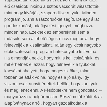
Tapasztalataik szerint a nehéz körülmények közt
élő családok inkább a biztos vacsorát választották,
mint hogy kivárják, szaporodik-e a tyúk. „Minden
program jó, ami a rászorulókat segíti. De egy állat
gondoskodást, odafigyelést igényel, méghozzá
minden nap. Ezeknek az embereknek sem a
tudásuk, sem a lehetőségük nincs meg arra, hogy
felneveljék a kisállataikat. Talán egy kicsit nagyobb
előkészítéssel a program hatékonyabb lett volna.
Ha elmondják nekik, hogy mit is kell csinálniuk, és
mit érhetnek el azzal, hogy felnevelik a tyúkokat,
kacsákat ahelyett, hogy megeszik őket, talán
többen belátták volna, hogy ez a jó irány. Így
viszont csak annyit értettek belőle, hogy van tyúk
és meg lehet enni. A későbbiekre nem gondoltak” –
magyarázza a polgármester. Beszámolót küldtek az
alapítványnak arról, hogyan gazdálkodtak a