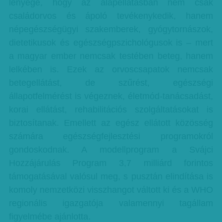
lényege, hogy az alapellátásban nem csak
családorvos és ápoló tevékenykedik, hanem
népegészségügyi szakemberek, gyógytornászok,
dietetikusok és egészségpszichológusok is – mert
a magyar ember nemcsak testében beteg, hanem
lelkében is. Ezek az orvoscsapatok nemcsak
betegellátást, de szűrést, egészségi
állapotfelmérést is végeznek, életmód-tanácsadást,
korai ellátást, rehabilitációs szolgáltatásokat is
biztosítanak. Emellett az egész ellátott közösség
számára egészségfejlesztési programokról
gondoskodnak. A modellprogram a Svájci
Hozzájárulás Program 3,7 milliárd forintos
támogatásával valósul meg, s pusztán elindítása is
komoly nemzetközi visszhangot váltott ki és a WHO
regionális igazgatója valamennyi tagállam
figyelmébe ajánlotta.