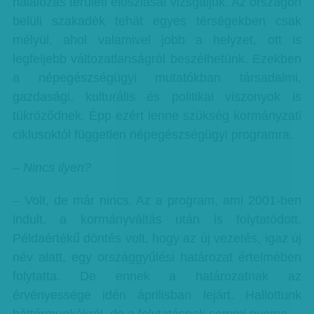
halálozás területi eloszlását vizsgáljuk. Az országon
belüli szakadék tehát egyes térségekben csak
mélyül, ahol valamivel jobb a helyzet, ott is
legfeljebb változatlanságról beszélhetünk. Ezekben
a népegészségügyi mutatókban társadalmi,
gazdasági, kulturális és politikai viszonyok is
tükröződnek. Épp ezért lenne szükség kormányzati
ciklusoktól független népegészségügyi programra.
– Nincs ilyen?
– Volt, de már nincs. Az a program, ami 2001-ben
indult, a kormányváltás után is folytatódott.
Példaértékű döntés volt, hogy az új vezetés, igaz új
név alatt, egy országgyűlési határozat értelmében
folytatta. De ennek a határozatnak az
érvényessége idén áprilisban lejárt. Hallottunk