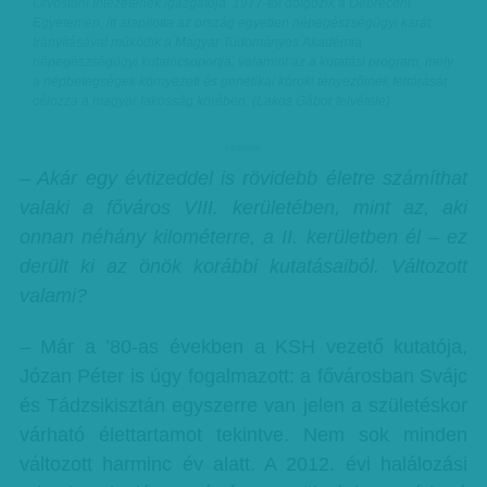
Orvostani Intézetének igazgatója. 1977-től dolgozik a Debreceni
Egyetemen, itt alapította az ország egyetlen népegészségügyi karát.
Irányításával működik a Magyar Tudományos Akadémia
népegészségügyi kutatócsoportja, valamint az a kutatási program, mely
a népbetegségek környezeti és genetikai kóroki tényezőinek feltárását
célozza a magyar lakosság körében. (Lakos Gábor felvétele)
hirdetes
– Akár egy évtizeddel is rövidebb életre számíthat
valaki a főváros VIII. kerületében, mint az, aki
onnan néhány kilométerre, a II. kerületben él – ez
derült ki az önök korábbi kutatásaiból. Változott
valami?
– Már a ’80-as években a KSH vezető kutatója,
Józan Péter is úgy fogalmazott: a fővárosban Svájc
és Tádzsikisztán egyszerre van jelen a születéskor
várható élettartamot tekintve. Nem sok minden
változott harminc év alatt. A 2012. évi halálozási