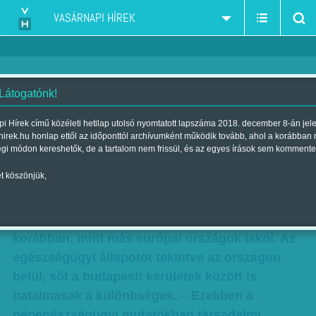
VASÁRNAPI HÍREK
 Látogatónk!
Szakadék életre-halálra: miért
i Hírek című közéleti hetilap utolsó nyomtatott lapszáma 2018. december 8-án jel
hirek.hu honlap ettől az időponttól archívumként működik tovább, ahol a korábban
halnak korán a magyarok?
égi módon kereshetők, de a tartalom nem frissül, és az egyes írások sem kommente
Szerző:
Kun J. Viktória
| Megjelent a 2013. november 24.-i
t köszönjük,
lapszámban
A magyarok korán halnak. Legalábbis
korábban, mint más európai országok lakói. Az
egészségügyi állapotot tekintve az országon
belül, sőt a budapesti kerületek között is
hatalmasak a különbségek. – Ezekben a
népegészségügyi mutatókban társadalmi,