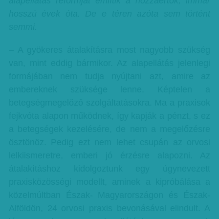
alapellátás reformját említik a hozzáértők, immár
hosszú évek óta. De e téren azóta sem történt
semmi.
– A gyökeres átalakításra most nagyobb szükség
van, mint eddig bármikor. Az alapellátás jelenlegi
formájában nem tudja nyújtani azt, amire az
embereknek szüksége lenne. Képtelen a
betegségmegelőző szolgáltatásokra. Ma a praxisok
fejkvóta alapon működnek, így kapják a pénzt, s ez
a betegségek kezelésére, de nem a megelőzésre
ösztönöz. Pedig ezt nem lehet csupán az orvosi
lelkiismeretre, emberi jó érzésre alapozni. Az
átalakításhoz kidolgoztunk egy úgynevezett
praxisközösségi modellt, aminek a kipróbálása a
közelmúltban Észak- Magyarországon és Észak-
Alföldön, 24 orvosi praxis bevonásával elindult. A