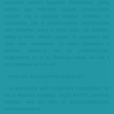
csoportok kiemelt figyelmet érdemelnek, addig
például egy 2005-ben végzett kutatásunkból
kiderült: míg a lakosság körében általában 70
százalékos volt a mammográfiás emlőszűrésen
való részvételi arány a 45-64 éves nők körében,
addig a roma nőknek csupán 25 százaléka vett
részt ilyen vizsgálaton. És akkor feltehetjük a
kérdést, sikeres-e ma az emlőrákszűrési
programunk, ha ez az általános mutató ma már a
40 százalékot sem éri el?
– Hova tűnt 30 százaléknyi magyar nő?
– A részvételre való mozgósítás megoldatlan, az
ezt a feladatot korábban végző ÁNTSZ szétesett,
helyébe nem jött létre új egészségfejlesztési
intézményhálózat.