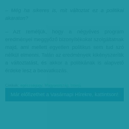
– Még ha sikeres is, mit változtat ez a politikai
akaraton?
– Azt reméljük, hogy a négyéves program
eredményei meggyőző bizonyítékokat szolgáltatnak
majd, ami mellett egyetlen politikus sem tud szó
nélkül elmenni. Talán az eredmények kikényszerítik
a változtatást, és akkor a politikának is alapvető
érdeke lesz a beavatkozás.
Címkék:
egészségügy
,
Magyarország
,
Interjú
Már előfizethet a Vasárnapi Hírekre, kattintson!