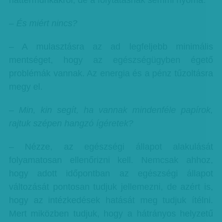
háttérmunkákról, de a folytatásnak semmi nyoma.
– És miért nincs?
– A mulasztásra az ad legfeljebb minimális
mentséget, hogy az egészségügyben égető
problémák vannak. Az energia és a pénz tűzoltásra
megy el.
– Min, kin segít, ha vannak mindenféle papírok,
rajtuk szépen hangzó ígéretek?
– Nézze, az egészségi állapot alakulását
folyamatosan ellenőrizni kell. Nemcsak ahhoz,
hogy adott időpontban az egészségi állapot
változását pontosan tudjuk jellemezni, de azért is,
hogy az intézkedések hatását meg tudjuk ítélni.
Mert miközben tudjuk, hogy a hátrányos helyzetű