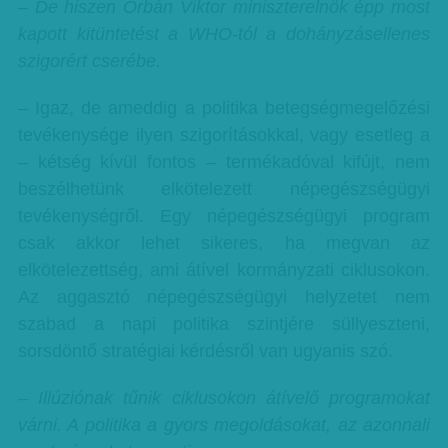
– De hiszen Orbán Viktor miniszterelnök épp most
kapott kitüntetést a WHO-tól a dohányzásellenes
szigorért cserébe.
– Igaz, de ameddig a politika betegségmegelőzési
tevékenysége ilyen szigorításokkal, vagy esetleg a
– kétség kívül fontos – termékadóval kifújt, nem
beszélhetünk elkötelezett népegészségügyi
tevékenységről. Egy népegészségügyi program
csak akkor lehet sikeres, ha megvan az
elkötelezettség, ami átível kormányzati ciklusokon.
Az aggasztó népegészségügyi helyzetet nem
szabad a napi politika szintjére süllyeszteni,
sorsdöntő stratégiai kérdésről van ugyanis szó.
– Illúziónak tűnik ciklusokon átívelő programokat
várni. A politika a gyors megoldásokat, az azonnali