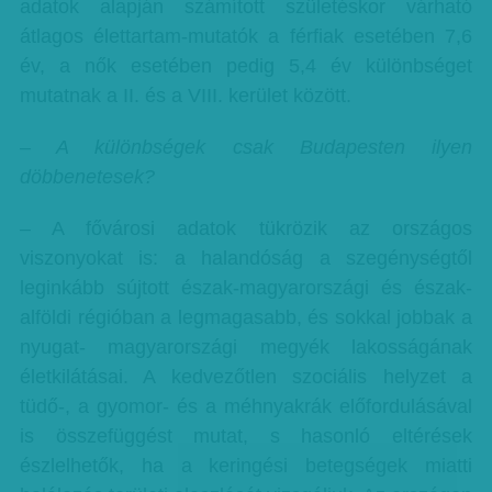
adatok alapján számított születéskor várható
átlagos élettartam-mutatók a férfiak esetében 7,6
év, a nők esetében pedig 5,4 év különbséget
mutatnak a II. és a VIII. kerület között.
– A különbségek csak Budapesten ilyen
döbbenetesek?
– A fővárosi adatok tükrözik az országos
viszonyokat is: a halandóság a szegénységtől
leginkább sújtott észak-magyarországi és észak-
alföldi régióban a legmagasabb, és sokkal jobbak a
nyugat- magyarországi megyék lakosságának
életkilátásai. A kedvezőtlen szociális helyzet a
tüdő-, a gyomor- és a méhnyakrák előfordulásával
is összefüggést mutat, s hasonló eltérések
észlelhetők, ha a keringési betegségek miatti