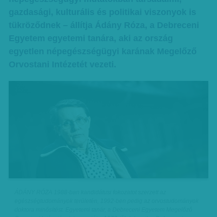
gazdasági, kulturális és politikai viszonyok is
tükröződnek – állítja Ádány Róza, a Debreceni
Egyetem egyetemi tanára, aki az ország
egyetlen népegészségügyi karának Megelőző
Orvostani Intézetét vezeti.
ÁDÁNY RÓZA 1988-ban kandidátusi fokozatot szerzett az
egészségtudományok területén, 1992-ben pedig az orvostudományok
doktora minősítést. Egyetemi tanár, a Debreceni Egyetem Megelőző