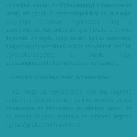
ne várjunk csodát. Az Egészségügyi Világszervezet
tavaly elfogadott új egészségpolitikai és stratégiai
programja pontosan fogalmazza meg a
szempontokat, két fontos dologra híva fel a politika
figyelmét. Az egyik, hogy kezelni kell az egészségi
állapotban tapasztalható súlyos társadalmi, területi
egyenlőtlenségeket, a másik, hogy
egészségközpontú kormányzásra van szükség.
– Bonyolult szakkifejezések. Mit jelentenek?
– Azt, hogy az egészséghez való jog alapvető
emberi jog és a mindenkori politikai vezetésnek ezt
kötelessége és felelőssége tiszteletben tartani, és
az ország polgárai számára az elérhető legjobb
egészségi állapotot biztosítani.