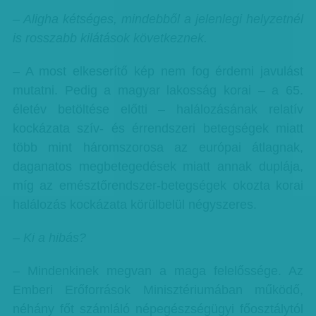
– Aligha kétséges, mindebből a jelenlegi helyzetnél
is rosszabb kilátások következnek.
– A most elkeserítő kép nem fog érdemi javulást
mutatni. Pedig a magyar lakosság korai – a 65.
életév betöltése előtti – halálozásának relatív
kockázata szív- és érrendszeri betegségek miatt
több mint háromszorosa az európai átlagnak,
daganatos megbetegedések miatt annak duplája,
míg az emésztőrendszer-betegségek okozta korai
halálozás kockázata körülbelül négyszeres.
– Ki a hibás?
– Mindenkinek megvan a maga felelőssége. Az
Emberi Erőforrások Minisztériumában működő,
néhány főt számláló népegészségügyi főosztálytól