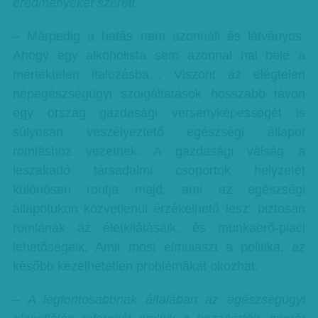
eredményeket szereti.
– Márpedig a hatás nem azonnali és látványos.
Ahogy egy alkoholista sem azonnal hal bele a
mértéktelen italozásba… Viszont az elégtelen
népegészségügyi szolgáltatások hosszabb távon
egy ország gazdasági versenyképességét is
súlyosan veszélyeztető egészségi állapot
romláshoz vezetnek. A gazdasági válság a
leszakadó társadalmi csoportok helyzetét
különösen rontja majd, ami az egészségi
állapotukon közvetlenül érzékelhető lesz: biztosan
romlanak az életkilátásaik, és munkaerő-piaci
lehetőségeik. Amit most elmulaszt a politika, az
később kezelhetetlen problémákat okozhat.
– A legfontosabbnak általában az egészségügyi