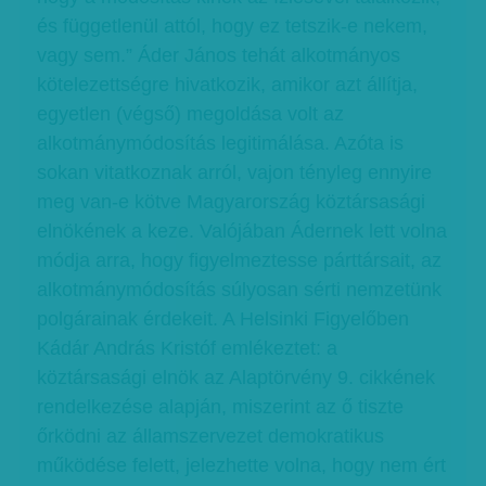
és függetlenül attól, hogy ez tetszik-e nekem,
vagy sem.” Áder János tehát alkotmányos
kötelezettségre hivatkozik, amikor azt állítja,
egyetlen (végső) megoldása volt az
alkotmánymódosítás legitimálása. Azóta is
sokan vitatkoznak arról, vajon tényleg ennyire
meg van-e kötve Magyarország köztársasági
elnökének a keze. Valójában Ádernek lett volna
módja arra, hogy figyelmeztesse párttársait, az
alkotmánymódosítás súlyosan sérti nemzetünk
polgárainak érdekeit. A Helsinki Figyelőben
Kádár András Kristóf emlékeztet: a
köztársasági elnök az Alaptörvény 9. cikkének
rendelkezése alapján, miszerint az ő tiszte
őrködni az államszervezet demokratikus
működése felett, jelezhette volna, hogy nem ért