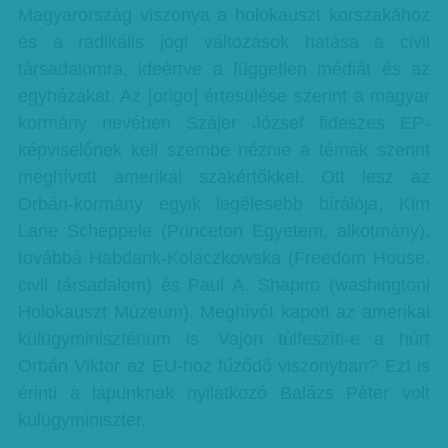
Magyarország viszonya a holokauszt korszakához
és a radikális jogi változások hatása a civil
társadalomra, ideértve a független médiát és az
egyházakat. Az [origo] értesülése szerint a magyar
kormány nevében Szájer József fideszes EP-
képviselőnek kell szembe néznie a témák szerint
meghívott amerikai szakértőkkel. Ott lesz az
Orbán-kormány egyik legélesebb bírálója, Kim
Lane Scheppele (Princeton Egyetem, alkotmány),
továbbá Habdank-Kolaczkowska (Freedom House,
civil társadalom) és Paul A. Shapiro (washingtoni
Holokauszt Múzeum). Meghívót kapott az amerikai
külügyminisztérium is. Vajon túlfeszíti-e a húrt
Orbán Viktor az EU-hoz fűződő viszonyban? Ezt is
érinti a lapunknak nyilatkozó Balázs Péter volt
külügyminiszter.