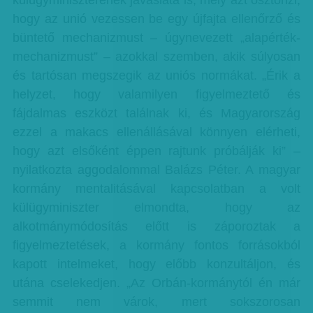
külügyminiszterének javaslata is, mely azt ösztönzi,
hogy az unió vezessen be egy újfajta ellenőrző és
büntető mechanizmust – úgynevezett „alapérték-
mechanizmust” – azokkal szemben, akik súlyosan
és tartósan megszegik az uniós normákat. „Érik a
helyzet, hogy valamilyen figyelmeztető és
fájdalmas eszközt találnak ki, és Magyarország
ezzel a makacs ellenállásával könnyen elérheti,
hogy azt elsőként éppen rajtunk próbálják ki” –
nyilatkozta aggodalommal Balázs Péter. A magyar
kormány mentalitásával kapcsolatban a volt
külügyminiszter elmondta, hogy az
alkotmánymódosítás előtt is záporoztak a
figyelmeztetések, a kormány fontos forrásokból
kapott intelmeket, hogy előbb konzultáljon, és
utána cselekedjen. „Az Orbán-kormánytól én már
semmit nem várok, mert sokszorosan