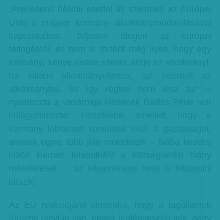
„Precedens nélküli esettel áll szemben az Európai
Unió a magyar kormány alkotmánymódosításával
kapcsolatban. Teljesen idegen az európai
felfogástól, és nem is történt még ilyen, hogy egy
kormány, kénye-kedve szerint átírja az alkotmányt:
ha valami alkotmányellenes, azt beemeli az
alkotmányba, és így rögtön nem lesz az” –
nyilatkozta a Vasárnapi Híreknek Balázs Péter volt
külügyminiszter. Hozzátette: amellett, hogy a
kormány láthatóan romlásba viszi a gazdaságot,
aminek egyre több jele mutatkozik – hiába kezelte
külön kiemelt feladatként a költségvetési hiány
mérséklését –, az alkotmányos rend is felborulni
látszik.
Az EU reakciójáról elmondta, hogy a tagállamok
türelme fogytán van, ennek legfényesebb jele, hogy