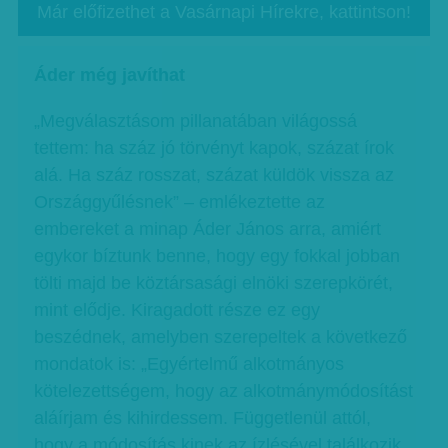
Már előfizethet a Vasárnapi Hírekre, kattintson!
Áder még javíthat
„Megválasztásom pillanatában világossá
tettem: ha száz jó törvényt kapok, százat írok
alá. Ha száz rosszat, százat küldök vissza az
Országgyűlésnek” – emlékeztette az
embereket a minap Áder János arra, amiért
egykor bíztunk benne, hogy egy fokkal jobban
tölti majd be köztársasági elnöki szerepkörét,
mint elődje. Kiragadott része ez egy
beszédnek, amelyben szerepeltek a következő
mondatok is: „Egyértelmű alkotmányos
kötelezettségem, hogy az alkotmánymódosítást
aláírjam és kihirdessem. Függetlenül attól,
hogy a módosítás kinek az ízlésével találkozik,