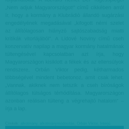
„Nem adjuk Magyarországot!” című cikkében arról
ír, hogy a kormány a Klubrádió állandó sugárzási
engedélyének megadásával „kifogott némi szelet
az állítólagosan hiányzó sajtószabadság miatti
kritikák vitorlájából”. A Lidové Noviny című cseh
konzervatív napilap a magyar kormány hatalmának
túltengésével kapcsolatban azt írja, hogy
Magyarországon kisiklott a fékek és az ellensúlyok
rendszere, Orbán Viktor pedig, kétharmados
többségével mindent bebetonoz, amit csak lehet.
„Vannak, akiknek nem tetszik a cseh bíróságok
állítólagos túlságos térhódítása. Magyarországon
azonban reálisan túlteng a végrehajtó hatalom” –
írja a lap.
Címkék:
alkotmány
,
alkotmánymódosítás
,
Orbán Viktor
,
Interjú