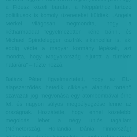
a Fidesz közeli barátai, a Néppárthoz tartozó
politikusok is komoly üzeneteket küldtek. „Angela
Merkel világosan megmondta, hogy a
kétharmaddal fegyelmezetten kéne bánni, és
Michael Spindelegger osztrák alkancellár is, aki
eddig védte a magyar kormány lépéseit, azt
mondta, hogy Magyarország eljutott a türelem
határára” – fűzte hozzá.
Balázs Péter figyelmeztetett, hogy az EU-
alapszerződés hetedik cikkelye alapján történő
szavazati jog megvonása egy atombombával érne
fel, és nagyon súlyos megbélyegzése lenne az
országnak. Hozzátette, hogy ennél közelebbi
megoldás lehet a négy uniós tagállam
(Németország, Hollandia, Dánia, Finnország)