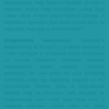
bebizonyította, hogy ilyesmire képtelen, és nem is
hajlandó.” Balázs Péter hozzáfűzte: „Látjuk, hogy
Orbán Viktor minden végső határon túlmegy. A
nemzetközi nyomásra picit vissza szokott lépni, de
még úgyis megszegi az elvárt normákat.”
Elbagatellizált bebetonozás:
Kidobható-e
Magyarország az EU-ból? Ez a kérdés olvasható a
CNBC honlapján. A tv-csatorna Martin Schultznak,
az Európai Parlament elnökének általános
megjegyzését idézte válaszul, miszerint
lehetséges, de csak akkor, ha száz százalékig
bizonyított, hogy egy tagország megsérti az EU
jogszabályait, értékeit. Noha a meghökkentő
felvetés még az EU-csúcs előtt hangzott el,
Magyarország nem szűnt meg téma lenni a
világsajtó számára. „Orbán Viktor és pártja