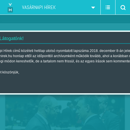
VASÁRNAPI HÍREK
 Látogatónk!
Szőnyeg szélén a kormány
i Hírek című közéleti hetilap utolsó nyomtatott lapszáma 2018. december 8-án jel
hirek.hu honlap ettől az időponttól archívumként működik tovább, ahol a korábban
Szerző:
Kiss Orsolya
| Megjelent a 2013. március 17.-i lapszámban
égi módon kereshetők, de a tartalom nem frissül, és az egyes írások sem kommente
t köszönjük,
Magyarország újra napirenden Washingtonban.