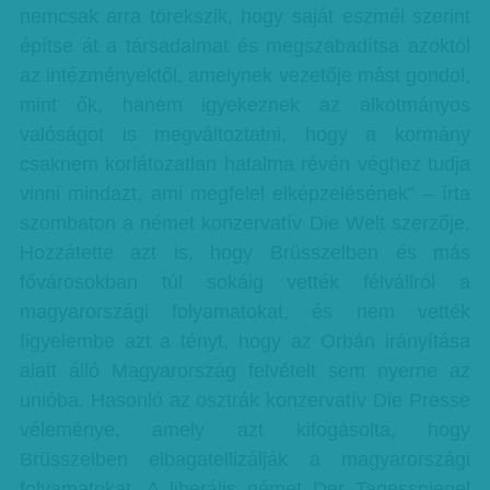
nemcsak arra törekszik, hogy saját eszméi szerint
építse át a társadalmat és megszabadítsa azoktól
az intézményektől, amelynek vezetője mást gondol,
mint ők, hanem igyekeznek az alkotmányos
valóságot is megváltoztatni, hogy a kormány
csaknem korlátozatlan hatalma révén véghez tudja
vinni mindazt, ami megfelel elképzelésének” – írta
szombaton a német konzervatív Die Welt szerzője.
Hozzátette azt is, hogy Brüsszelben és más
fővárosokban túl sokáig vették félvállról a
magyarországi folyamatokat, és nem vették
figyelembe azt a tényt, hogy az Orbán irányítása
alatt álló Magyarország felvételt sem nyerne az
unióba. Hasonló az osztrák konzervatív Die Presse
véleménye, amely azt kifogásolta, hogy
Brüsszelben elbagatellizálják a magyarországi
folyamatokat. A liberális német Der Tagesspiegel