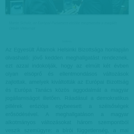
Martin Schulz, az Európai Parlament elnöke megmondta a magáét
Orbán Viktornak
hirdetes
Az Egyesült Államok Helsinki Bizottsága honlapján
olvasható: jövő kedden meghallgatást rendeznek,
ezt azzal indokolják, hogy az elmúlt két évben
olyan elsöprő és ellentmondásos változások
zajlottak, amelyek kiváltották az Európai Bizottság
és Európa Tanács közös aggodalmát a magyar
jogállamiságot illetően. Ráadásul a demokratikus
pillérek eróziója egybeesett a szélsőségek
erősödésével. A meghallgatáson a magyar
alkotmányos változásokat három szempontból
veszik szemügyre: a bírói függetlenség, a mai