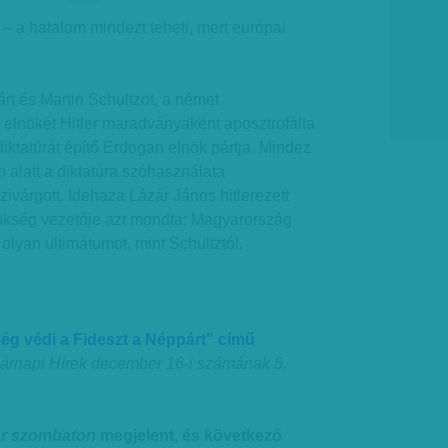
hirdetes
t – a hatalom mindezt teheti, mert európai
rt és Martin Schultzot, a német
 elnökét Hitler maradványaként aposztrofálta
iktatúrát építő Erdogan elnök pártja. Mindez
p alatt a diktatúra szóhasználata
ivárgott. Idehaza Lázár János hitlerezett
nökség vezetője azt mondta: Magyarország
t olyan ultimátumot, mint Schultztól.
ég védi a Fideszt a Néppárt" című
árnapi Hírek december 16-i számának 5.
ár szombaton
megjelent, és következő