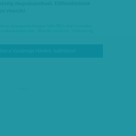
éséig megvásárolható. Előfizetőinknek
z visszük!
dszer propaganda-Magyar Idők-888-Lokál-közmédia-
-szabadságharcolás
,
illiberális rendszer
,
Törökország
,
thet a Vasárnapi Hírekre, kattintson!
hirdetés