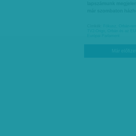
lapszámunk megjelen
már szombaton házho
Címkék:
Fókusz
,
Orbán-ren
TV2-Origo
,
Orbán és az EU
Európai Parlament
Már előfize