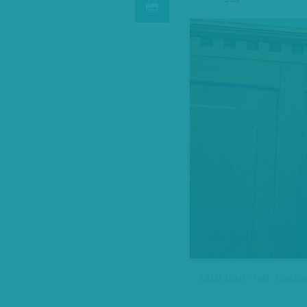
Lázár János - Fotó: Tuba Zol