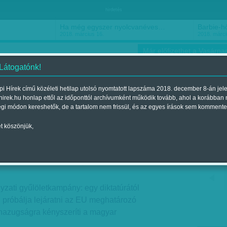
hirdetés
Ha még egyszer nyolcvanéves…
Barbie-h
2018. március 16.
2018. márci
Már előfizethet a Vasárnap
 Látogatónk!
i Hírek című közéleti hetilap utolsó nyomtatott lapszáma 2018. december 8-án jel
hirek.hu honlap ettől az időponttól archívumként működik tovább, ahol a korábban
ókusz
Szerintem
Ízlés
Sport
égi módon kereshetők, de a tartalom nem frissül, és az egyes írások sem kommente
t köszönjük,
lyett Hitlerrel támad Lázár
nt a 2017. december 16.-i lapszámban
nyzati gyűlöletkampány: egy diktatúrától
l próbálja lejáratni az EU meghatározó
 hazugságra kényszeríti a magyar