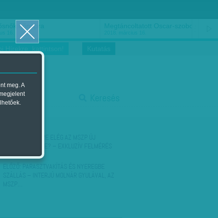
ősnők nőnapra
Megtáncoltatott Oscar-szobor
us 16.
2018. március 16.
i Hírekre, kattintson!
Kutatás
ent meg. A
start
 megjelent
Keresés
lhetőek.
stop
KÖVETKEZŐ:
MIRE ELÉG AZ MSZP ÚJ
CSODAFEGYVERE? – EXKLUZÍV FELMÉRÉS
ELŐZŐ:
PARASZTVAKÍTÁS ÉS NYEREGBE
SZÁLLÁS – INTERJÚ MOLNÁR GYULÁVAL, AZ
MSZP…