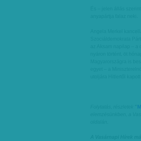
És – jelen állás szerin
anyapártja falaz neki.
Angela Merkel kancellá
Szociáldemokrata Párt
az Aksam napilap – a d
nyáron történt, öt hóna
Magyarországra is besz
egyet – a Miniszterel
utoljára Hitlertől kapot
Folytatás, részletek
"
M
elemzésünkben, a Vas
oldalán
.
A Vasárnapi Hírek m