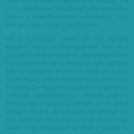
drága ott a temetés – magyarázta az igazgató. Sok
az új elképzeléssel összefüggő megválaszolatlan
kérdés. A szakember szerint legfontosabb, hogy
mire lesz elég a „közel” 1 milliárd forint.
Bár a hamvasztás belefér 29 ezer forintba,
valójában ennek a négy-ötszörösét fizeti ki a
gyászoló. A holttest hűtéséért, öltöztetéséért külön
díjat számítanak fel. A halottat el kell szállítani;
ezért a vállalkozók Budapesten belül 15-25 ezer
forintot kérnek, vidékre kilométerenként 2-300 forint
a szállítás. De duplán ám, mert az utat oda-vissza
számolják. Következnek a temetők díjai: a
leghúzósabb a ravatalozó bérlése; ez 45 percre
általában 50 ezer, de a Fiumei úton például 123
ezer forint. De még azért is 2000 forintos díjat
kérnek, hogy behelyezzék az urnát a fülkébe, és