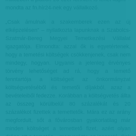
mondta az fn.hír24-nek egy vállalkozó.
„Csak ámulnak a szakemberek ezen az új
elképzelésen” – nyilatkozta lapunknak a Szabolcs-
Szatmár-Bereg Megyei Temetkezési Vállalat
igazgatója. Elmondta: azzal ők is egyetértenek,
hogy a temetési költségek csökkenjenek, csak nem
mindegy, hogyan. Ugyanis a jelenleg érvényes
törvény lehetőséget ad rá, hogy a temető
fenntartója a költségeit az önkormányzat
költségvetéséből és temetői díjakból, azaz a
bevételeiből fedezze. Korábban a költségvetés állta
az összeg körülbelül 80 százalékát és 20
százalékot fizettek a temettetők. Mára ez az arány
megfordult, sőt a fővárosban gyakorlatilag már
minden költséget a temettető fizet, azért olyan