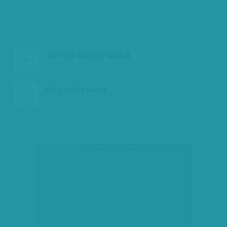
KÖVETKEZŐ:
ELVEK ÉS TRAFIKOK
ELŐZŐ:
MOSOLY NÉLKÜL
társadalmi célú hirdetés