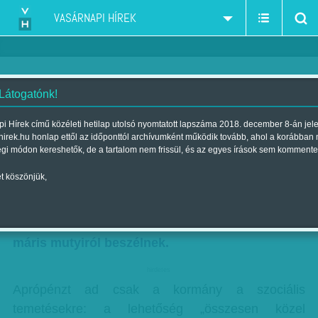
VASÁRNAPI HÍREK
 Látogatónk!
Temess magad!
i Hírek című közéleti hetilap utolsó nyomtatott lapszáma 2018. december 8-án jel
hirek.hu honlap ettől az időponttól archívumként működik tovább, ahol a korábban
Szerző:
Vasvári G. Pál
| Megjelent a 2013. május 18.-i lapszámban
égi módon kereshetők, de a tartalom nem frissül, és az egyes írások sem kommente
t köszönjük,
Kommunikációs fogásnak tűnik az „ingyen”
temetés: az erre szánt pénz nem sok mindenre
lesz elég. Ráadásul a temetkezési vállalkozók
máris mutyiról beszélnek.
hirdetes
Aprópénzt ad csak a kormány a szociális
temetésekre: a lehetőség „összesen közel