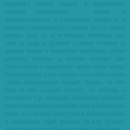
egymilliárd forintot hagyna a legelesettebb
családok kasszájában” – közölte a
Belügyminisztérium. A közköltséges temetés és a
temetési segély jelenleg is működik, évi 6-8 milliárd
forintba kerül. Az új temetkezési lehetőség nem
zárja ki, hogy a gyászoló családok továbbra is
igénybe vegyék a köztemetés lehetőségét, utóbbi
esetében azonban a temetés költségét álló
önkormányzat a hagyatékból igényt tarthat anyagi
kompenzációra. Ezzel szemben a szociális temetés
„valódi díjmentességet biztosít”. Kérdés: ha már
most is van szociális temetés, mi szükség a
tervezetre? Egy budapesti temetkezési vállalkozó
szerint hamarosan kirajzolódik majd a temetkezési
mutyi. Azt már lehet tudni, hogy a koporsót például
a börtönökben fogják gyártani, 36 ezer forintért,
miközben a piacon 20 ezer forintért is lehet kapni –