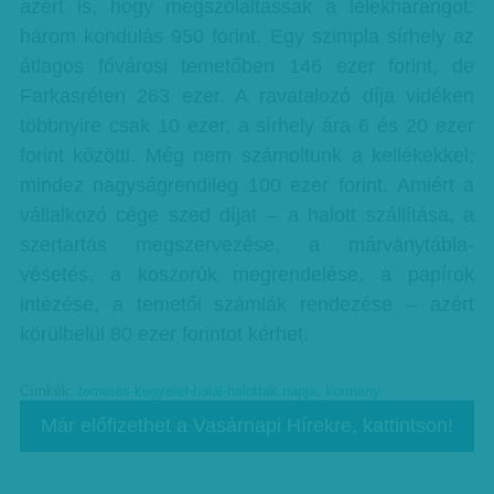
azért is, hogy megszólaltassák a lélekharangot:
három kondulás 950 forint. Egy szimpla sírhely az
átlagos fővárosi temetőben 146 ezer forint, de
Farkasréten 263 ezer. A ravatalozó díja vidéken
többnyire csak 10 ezer, a sírhely ára 6 és 20 ezer
forint közötti. Még nem számoltunk a kellékekkel;
mindez nagyságrendileg 100 ezer forint. Amiért a
vállalkozó cége szed díjat – a halott szállítása, a
szertartás megszervezése, a márványtábla-
vésetés, a koszorúk megrendelése, a papírok
intézése, a temetői számlák rendezése – azért
körülbelül 80 ezer forintot kérhet.
Címkék:
temetés-kegyelet-halál-halottak napja
,
kormány
Már előfizethet a Vasárnapi Hírekre, kattintson!