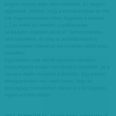
kegyúri viszony jöjjön létre közöttünk. Ez nagyon
aggasztott, tekintve, hogy a kormányzatban az FBI-
nak hagyományosan milyen független a szerepe.
[...] Az elnök azt mondta: „Lojalitásravan
szükségem, lojalitást várok el.” Nemmozdultam,
nem beszéltem, és még az arckifejezésem is
rezzenéstelen maradt az ezt követően beállt kínos
csendben.
Egyszerűen csak néztük egymást csendben.
A beszélgetés ezután más témákra terelődött, de a
vacsora végén visszatért a témához. Egy ponton
elmagyaráztam neki, miért fontos, hogy az
igazságügyi minisztérium, illetve az FBI független
legyen a Fehér Háztól.