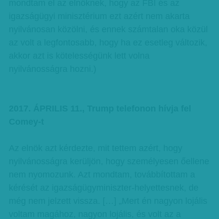
mondtam el az elnöknek, hogy az FBI és az
igazságügyi minisztérium ezt azért nem akarta
nyilvánosan közölni, és ennek számtalan oka közül
az volt a legfontosabb, hogy ha ez esetleg változik,
akkor azt is kötelességünk lett volna
nyilvánosságra hozni.)
2017. ÁPRILIS 11., Trump telefonon hívja fel
Comey-t
Az elnök azt kérdezte, mit tettem azért, hogy
nyilvánosságra kerüljön, hogy személyesen őellene
nem nyomozunk. Azt mondtam, továbbítottam a
kérését az igazságügyminiszter-helyettesnek, de
még nem jelzett vissza. […] „Mert én nagyon lojális
voltam magához, nagyon lojális, és volt az a