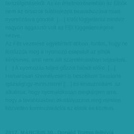
beszélgetéseiről. Az én értelmezésemben az Elnök
nem az oroszok feltételezett beavatkozása miatt
nyomozásra gondolt. […] Ettől függetlenül mindez
nagyon aggasztó volt az FBI függetlenségére
nézve.
Az FBI vezetése egyetértett abban, fontos, hogy ne
fertőzzük meg a nyomozó csapatot az elnök
kérésével, amit nem állt szándékunkban teljesíteni.
[…] A nyomozás teljes gőzzel haladt előre. [...]
Hamarosan személyesen is beszéltem Sessions
igazságügy-miniszterrel […] és kihasználtam az
alkalmat, hogy nyomatékosan megkérjem arra,
hogy a továbbiakban akadályozzon meg minden
közvetlen kommunikációt az elnök és köztem.
2017. MÁRCIUS 30., Donald Trump felhívja