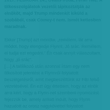
2017. FEBRUÁR 14., Ovális Iroda, Fehér Ház. A
titkosszolgálatok vezetői tájékoztatják az
elnököt, majd Trump mindenkit kiküld a
szobából, csak Comey-t nem. Ismét kettesben
maradnak.
Ekkor [Trump] azt mondta, „remélem, lát arra
módot, hogy elengedje Flynnt. Jó srác. Remélem,
el tudja ezt engedni.” Én csak annyit válaszoltam,
hogy „jó srác”.
[…] A találkozó után azonnal írtam egy nem
titkosított jelentést a Flynnről folytatott
beszélgetésről, amit megbeszéltünk az FBI felső
vezetésével. Én ezt úgy értettem, hogy az elnök
arra kért, hogy a Flynn-nel szembeni nyomozást
fejezzük be, amely amiatt indult, hogy Flynn
hazudott az orosz nagykövettel folytatott