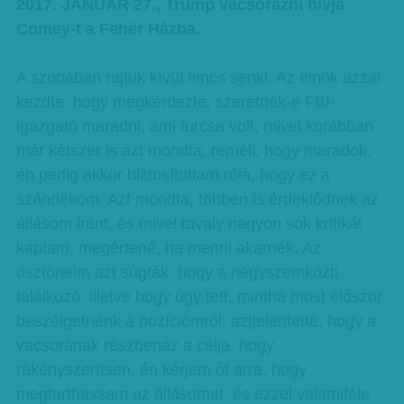
2017. JANUÁR 27., Trump vacsorázni hívja
Comey-t a Fehér Házba.
A szobában rajtuk kívül nincs senki. Az elnök azzal
kezdte, hogy megkérdezte, szeretnék-e FBI-
igazgató maradni, ami furcsa volt, mivel korábban
már kétszer is azt mondta, reméli, hogy maradok,
én pedig akkor biztosítottam róla, hogy ez a
szándékom. Azt mondta, többen is érdeklődnek az
állásom iránt, és mivel tavaly nagyon sok kritikát
kaptam, megértené, ha menni akarnék. Az
ösztöneim azt súgták, hogy a négyszemközti
találkozó, illetve hogy úgy tett, mintha most először
beszélgetnénk a pozíciómról, aztjelentette, hogy a
vacsorának részbenaz a célja, hogy
rákényszerítsen, én kérjem őt arra, hogy
megtarthassam az állásomat, és ezzel valamiféle