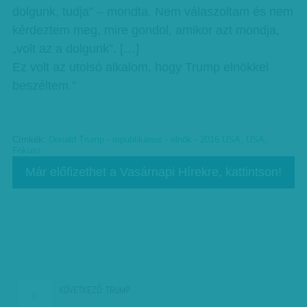
dolgunk, tudja” – mondta. Nem válaszoltam és nem
kérdeztem meg, mire gondol, amikor azt mondja,
„volt az a dolgunk”. […]
Ez volt az utolsó alkalom, hogy Trump elnökkel
beszéltem.”
Címkék:
Donald Trump - republikánus - elnök - 2016 USA
,
USA
,
Fókusz
Már előfizethet a Vasárnapi Hírekre, kattintson!
KÖVETKEZŐ:
TRUMP…