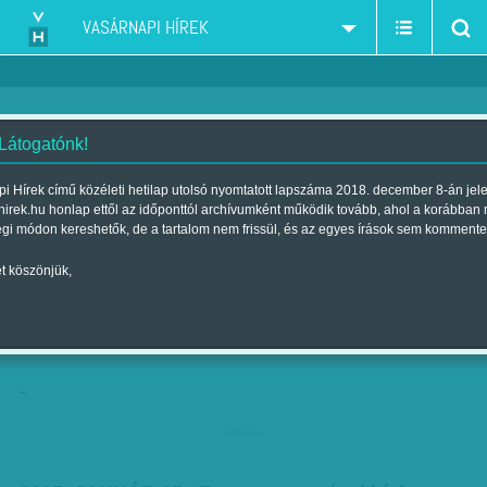
VASÁRNAPI HÍREK
 Látogatónk!
'Többé ne hagyjon egyedül
i Hírek című közéleti hetilap utolsó nyomtatott lapszáma 2018. december 8-án jel
hirek.hu honlap ettől az időponttól archívumként működik tovább, ahol a korábban
Trumppal' - A legerősebb
égi módon kereshetők, de a tartalom nem frissül, és az egyes írások sem kommente
bekezdések Comey írásos
t köszönjük,
tanúvallomásából
Szerző:
Kőműves Anita
| Megjelent a 2017. június 03.-i lapszámban
-
hirdetes