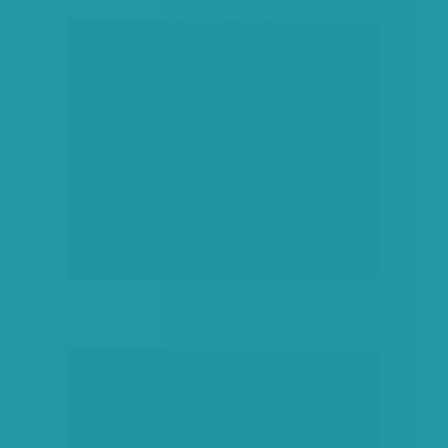
társadalmi célú hirdetés
hirdetés