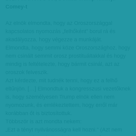
Comey-t
Az elnök elmondta, hogy az Oroszországgal
kapcsolatos nyomozás „felhőként” borul rá és
akadályozza, hogy végezze a munkáját.
Elmondta, hogy semmi köze Oroszországhoz, hogy
nem csinált semmit orosz prostituáltakkal és hogy
mindig is feltételezte, hogy bármit csinál, azt az
oroszok felveszik.
Azt kérdezte, mit tudnék tenni, hogy ez a felhő
eltűnjön. […] Elmondtuk a kongresszusi vezetőknek
is, hogy személyesen Trump elnök ellen nem
nyomozunk, és emlékeztettem, hogy erről már
korábban őt is biztosítottuk.
Többször is azt mondta nekem:
„Ezt a tényt nyilvánosságra kell hozni.” (Azt nem