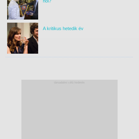
hol?
A kritikus hetedik év
társadalmi célú hirdetés