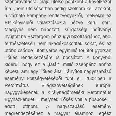
szoboravatásra, majd utolsó pontként a következőt
írja: „nem utolsósorban pedig szólnom kell azokról,
a várható kampány-rendezvényekről, melyekre az
EP-képviselői választásokra nézve kerül sor”.
Meggyes nem habozott, sürgősségi indítványt
nyújtott be Esztergom pénzügyi bizottságához, ahol
természetesen nem akadékoskodtak sokat, és az
utóbb csődbe jutott város egymillió forintot gyorsan
Tőkés rendelkezésére is bocsátott. A könyvből
kiderül, hogy ez a „talált” millió zsebpénz ahhoz
képest, ami egy Tőkés által irányított nagyszabású
esemény költségvetéséből tűnt el. 2002-ben a
Református Világszövetségének európai
nagygyűlésének a Királyhágómelléki Református
Egyházkerület – melynek Tőkés volt a püspöke –
adott otthont. A nagyszabású esemény
megrendezéséhez a magyar államhoz, egész