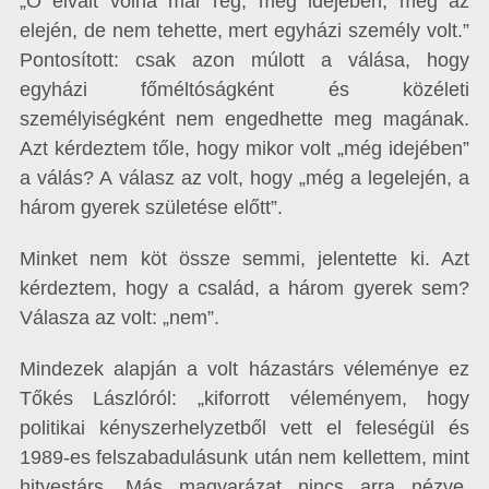
„Ő elvált volna már rég, még idejében, még az
elején, de nem tehette, mert egyházi személy volt.”
Pontosított: csak azon múlott a válása, hogy
egyházi főméltóságként és közéleti
személyiségként nem engedhette meg magának.
Azt kérdeztem tőle, hogy mikor volt „még idejében”
a válás? A válasz az volt, hogy „még a legelején, a
három gyerek születése előtt”.
Minket nem köt össze semmi, jelentette ki. Azt
kérdeztem, hogy a család, a három gyerek sem?
Válasza az volt: „nem”.
Mindezek alapján a volt házastárs véleménye ez
Tőkés Lászlóról: „kiforrott véleményem, hogy
politikai kényszerhelyzetből vett el feleségül és
1989-es felszabadulásunk után nem kellettem, mint
hitvestárs. Más magyarázat nincs arra nézve,