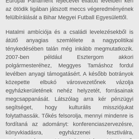
Európai Parlament fejlécével ellátott levélben kéri
az ötödik ligában játszott meccs végeredményének
felülbírálását a Bihar Megyei Futball Egyesülettől.
Hatalmi ambíciója és a családi levelezésekből is
átütő anyagias szemlélete a nagypolitikai
ténykedésében talán még inkább megmutatkozik.
2007-ben például Esztergom akkori
polgármesteréhez, Meggyes Tamáshoz fordul
levélben anyagi támogatásért. A később botrányok
közepette elbukó városvezetőnek vázolja
egyházkerületének nehéz helyzetét, forrásainak
megcsappanását. Látszólag arra kér pénzügyi
segítséget, hogy kulturális missziójukat
folytathassák. Tőkés felsorolja, mennyi mindenre is
fordítaná az adományt: konferenciaszervezésre,
könyvkiadásra, egyházzenei fesztiválra,