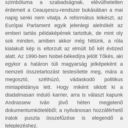
szimbóluma a szabadságnak, elévülhetetlen
érdemeit a Ceauşescu-rendszer bukásában a mai
napig senki nem vitatja. A református lelkészt, az
Európai Parlament egyik jelenlegi alelnökét az
emberi tartás példaképének tartottuk, de mint oly
sok minden, amiben akkor még hittünk, a róla
kialakult kép is eltorzult az elmúlt bő két évtized
alatt. Az 1990-ben Nobel-békedíjra jelölt Tőkés, aki
egykor a határon túli magyarság jelképeként a
nemzeti összetartozást testesítette meg, mára a
megosztó, széthúzó, vádaskodó politikus
mintapéldánya lett. Hogy miként siklott ki a
diadalmasan induló karrier, arra is választ kapunk
Andrassew Iván jövő héten megjelenő
dokumentumkötetéből; a nyilvánosan hozzáférhető
iratok puszta összefűzése is elegendő a
leleplezéshez.