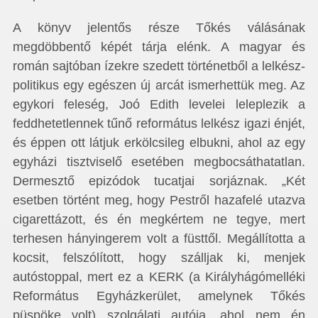
A könyv jelentős része Tőkés válásának
megdöbbentő képét tárja elénk. A magyar és
román sajtóban ízekre szedett történetből a lelkész-
politikus egy egészen új arcát ismerhettük meg. Az
egykori feleség, Joó Edith levelei leleplezik a
feddhetetlennek tűnő református lelkész igazi énjét,
és éppen ott látjuk erkölcsileg elbukni, ahol az egy
egyházi tisztviselő esetében megbocsáthatatlan.
Dermesztő epizódok tucatjai sorjáznak. „Két
esetben történt meg, hogy Pestről hazafelé utazva
cigarettázott, és én megkértem ne tegye, mert
terhesen hányingerem volt a füsttől. Megállította a
kocsit, felszólított, hogy szálljak ki, menjek
autóstoppal, mert ez a KERK (a Királyhágómelléki
Református Egyházkerület, amelynek Tőkés
püspöke volt) szolgálati autója, ahol nem én