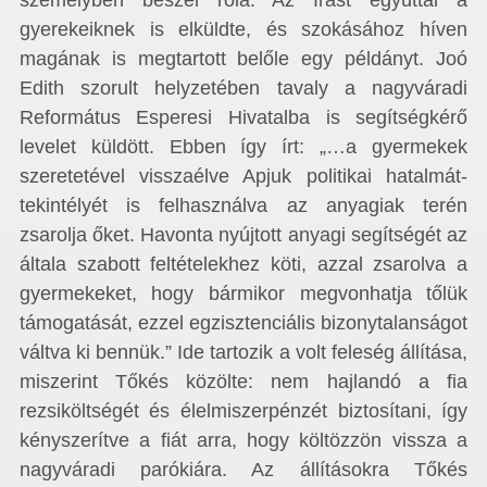
személyben beszél róla. Az írást egyúttal a
gyerekeiknek is elküldte, és szokásához híven
magának is megtartott belőle egy példányt. Joó
Edith szorult helyzetében tavaly a nagyváradi
Református Esperesi Hivatalba is segítségkérő
levelet küldött. Ebben így írt: „…a gyermekek
szeretetével visszaélve Apjuk politikai hatalmát-
tekintélyét is felhasználva az anyagiak terén
zsarolja őket. Havonta nyújtott anyagi segítségét az
általa szabott feltételekhez köti, azzal zsarolva a
gyermekeket, hogy bármikor megvonhatja tőlük
támogatását, ezzel egzisztenciális bizonytalanságot
váltva ki bennük.” Ide tartozik a volt feleség állítása,
miszerint Tőkés közölte: nem hajlandó a fia
rezsiköltségét és élelmiszerpénzét biztosítani, így
kényszerítve a fiát arra, hogy költözzön vissza a
nagyváradi parókiára. Az állításokra Tőkés