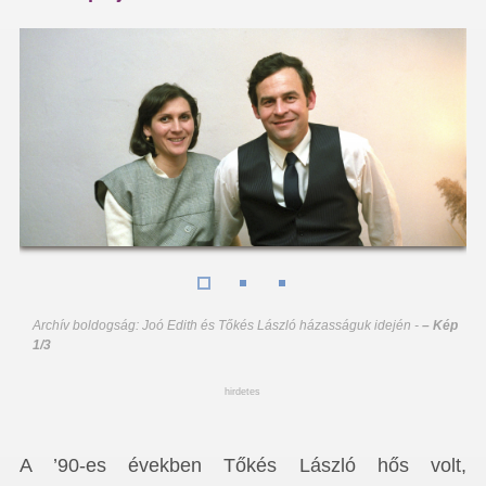
Archív boldogság: Joó Edith és Tőkés László házasságuk idején
-
– Kép
1/3
hirdetes
A ’90-es években Tőkés László hős volt,