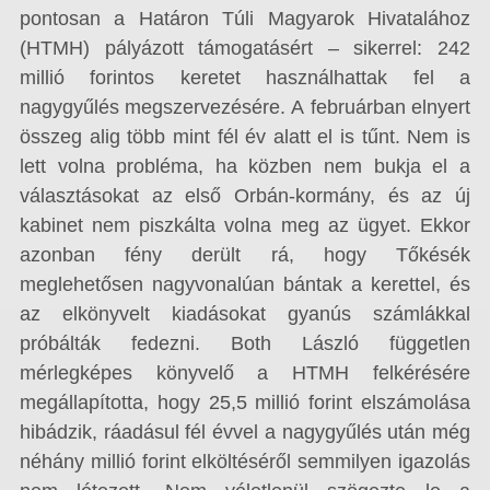
pontosan a Határon Túli Magyarok Hivatalához
(HTMH) pályázott támogatásért – sikerrel: 242
millió forintos keretet használhattak fel a
nagygyűlés megszervezésére. A februárban elnyert
összeg alig több mint fél év alatt el is tűnt. Nem is
lett volna probléma, ha közben nem bukja el a
választásokat az első Orbán-kormány, és az új
kabinet nem piszkálta volna meg az ügyet. Ekkor
azonban fény derült rá, hogy Tőkésék
meglehetősen nagyvonalúan bántak a kerettel, és
az elkönyvelt kiadásokat gyanús számlákkal
próbálták fedezni. Both László független
mérlegképes könyvelő a HTMH felkérésére
megállapította, hogy 25,5 millió forint elszámolása
hibádzik, ráadásul fél évvel a nagygyűlés után még
néhány millió forint elköltéséről semmilyen igazolás