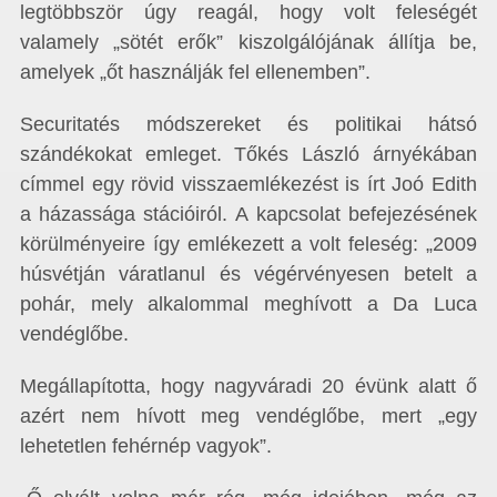
legtöbbször úgy reagál, hogy volt feleségét
valamely „sötét erők” kiszolgálójának állítja be,
amelyek „őt használják fel ellenemben”.
Securitatés módszereket és politikai hátsó
szándékokat emleget. Tőkés László árnyékában
címmel egy rövid visszaemlékezést is írt Joó Edith
a házassága stációi­ról. A kapcsolat befejezésének
körülményeire így emlékezett a volt feleség: „2009
húsvétján váratlanul és végérvényesen betelt a
pohár, mely alkalommal meghívott a Da Luca
vendéglőbe.
Megállapította, hogy nagyváradi 20 évünk alatt ő
azért nem hívott meg vendéglőbe, mert „egy
lehetetlen fehérnép vagyok”.