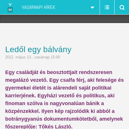
VASÁRNAPI HÍREK
Ledől egy bálvány
2012. május 13., vasárnap 15:00
Egy családját és beosztottjait rendszeresen
megalázó vezető. Egy csalfa férj, aki felesége és
gyermekei életét is alárendeli saját politikai
karrierjének. Egyházi vezető és politikus, aki
finoman szólva is nagyvonalúan bánik a
közpénzekkel. Ilyen kép rajzolódik ki abból a
botránygyanús dokumentumkötetből, amelynek
főszereplője: Tőkés László.