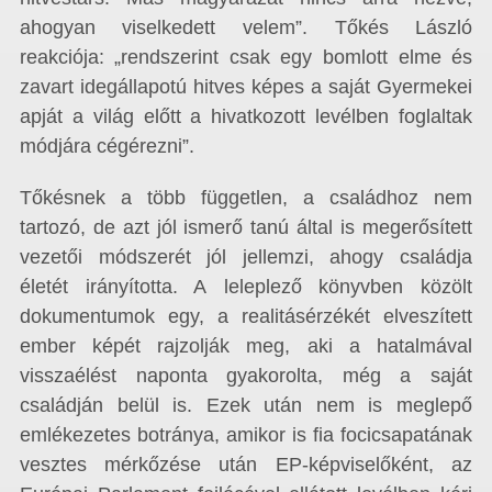
ahogyan viselkedett velem”. Tőkés László
reakciója: „rendszerint csak egy bomlott elme és
zavart idegállapotú hitves képes a saját Gyermekei
apját a világ előtt a hivatkozott levélben foglaltak
módjára cégérezni”.
Tőkésnek a több független, a családhoz nem
tartozó, de azt jól ismerő tanú által is megerősített
vezetői módszerét jól jellemzi, ahogy családja
életét irányította. A leleplező könyvben közölt
dokumentumok egy, a realitásérzékét elveszített
ember képét rajzolják meg, aki a hatalmával
visszaélést naponta gyakorolta, még a saját
családján belül is. Ezek után nem is meglepő
emlékezetes botránya, amikor is fia focicsapatának
vesztes mérkőzése után EP-képviselőként, az