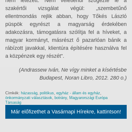
nem létezett. Nem véletlenül szögezte le a
szakértői vizsgálat végül: „szembetűnő
ellentmondás rejlik abban, hogy Tőkés László
püspök egyrészt a magyarság érdekében
adakozásra, támogatásra szólítja fel a híveket, a
magyar kormányt, másrészt ő pazarlóan bánik a
rábízott javakkal, klientúra építésére használva fel
a közpénzek egy részét”.
(Andrassew Iván, Ne vígy minket a kísértésbe
Budapest, Noran Libro, 2012. 280 o.)
Címkék:
házasság
,
politikus
,
egyház - állam és egyház
,
önkormányzati választások
,
botrány
,
Magyarországi Európa
Társaság
Már előfizethet a Vasárnapi Hírekre, kattintson!