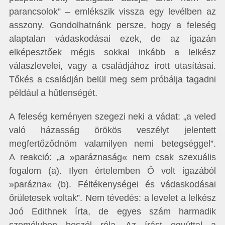
parancsolok” – emlékszik vissza egy levélben az
asszony. Gondolhatnánk persze, hogy a feleség
alaptalan vádaskodásai ezek, de az igazán
elképesztőek mégis sokkal inkább a lelkész
válaszlevelei, vagy a családjához írott utasításai.
Tőkés a családján belül meg sem próbálja tagadni
például a hűtlenségét.
A feleség keményen szegezi neki a vádat: „a veled
való házasság örökös veszélyt jelentett
megfertőződnöm valamilyen nemi betegséggel”.
A reakció: „a »paráznaság« nem csak szexuális
fogalom (a). Ilyen értelemben Ő volt igazából
»parázna« (b). Féltékenységei és vádaskodásai
őrületesek voltak”. Nem tévedés: a levelet a lelkész
Joó Edithnek írta, de egyes szám harmadik