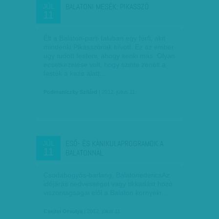
BALATONI MESÉK: PIKASSZÓ
JÚL
11
Élt a Balaton-parti faluban egy férfi, akit
mindenki Pikasszónak hívott. Ez az ember
úgy tudott festeni, ahogy senki más. Olyan
ecsetkezelése volt, hogy szinte zenélt a
festék a keze alatt.…
Podmaniczky Szilárd
| 2012. július 11.
ESŐ- ÉS KÁNIKULAPROGRAMOK A
JÚL
11
BALATONNÁL
Csodabogyós-barlang, BalatonedericsAz
időjárás nedvességet vagy tikkadást hozó
viszontagságai elől a Balaton környéki…
Csejtei Orsolya
| 2012. július 11.