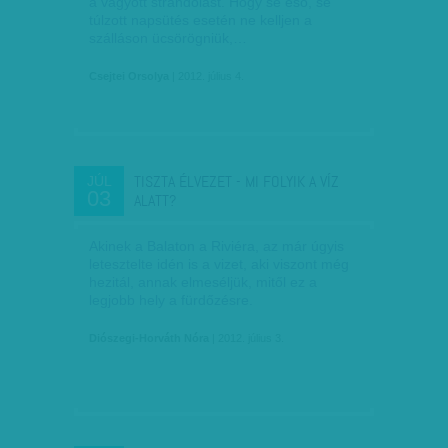
a vágyott strandolást. Hogy se eső, se
túlzott napsütés esetén ne kelljen a
szálláson ücsörögniük,…
Csejtei Orsolya
| 2012. július 4.
TISZTA ÉLVEZET - MI FOLYIK A VÍZ
JÚL
03
ALATT?
Akinek a Balaton a Riviéra, az már úgyis
letesztelte idén is a vizet, aki viszont még
hezitál, annak elmeséljük, mitől ez a
legjobb hely a fürdőzésre.
Diószegi-Horváth Nóra
| 2012. július 3.