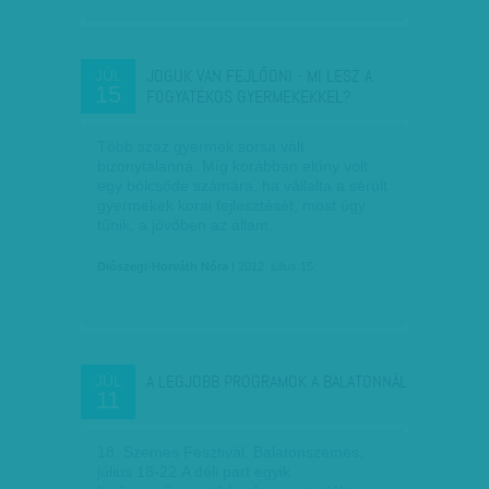
JOGUK VAN FEJLŐDNI - MI LESZ A
JÚL
15
FOGYATÉKOS GYERMEKEKKEL?
Több száz gyermek sorsa vált
bizonytalanná. Míg korábban előny volt
egy bölcsőde számára, ha vállalta a sérült
gyermekek korai fejlesztését, most úgy
tűnik, a jövőben az állam…
Diószegi-Horváth Nóra
| 2012. július 15.
A LEGJOBB PROGRAMOK A BALATONNÁL
JÚL
11
18. Szemes Fesztivál, Balatonszemes,
július 18-22.A déli part egyik