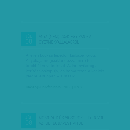
ANYA (NEM) CSAK EGY VAN - A
JÚL
08
GYERMEKVÁLLALÁSRÓL…
A téren kockás lepedőn kisbaba forog.
Anyukája megcsiklandozza, mire teli
torokból nevetni kezd. Aztán nyikorog a
kerítés vaskapuja, és hamarosan a kockás
plédre lehuppan – a másik…
Diószegi-Horváth Nóra
| 2012. július 8.
MOSOLYOK ÉS VICSOROK - ILYEN VOLT
JÚL
08
AZ IDEI BUDAPEST PRIDE