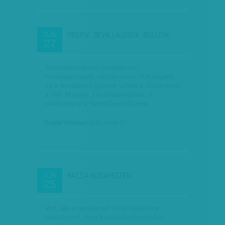
PROFIK, BEVÁLLALÓSOK, BULIZÓK
JÚN
27
Szemeteszacskó, zseblámpa,
fényképezőgép, rádiós mobil, fülhallgató
és a bevállalós győriek voltak a főszereplői
a VIII. Magyar Táncfesztiválnak. A
rendezvény a SilentDanceGame…
Csejtei Orsolya
| 2012. június 27.
RAZZIA BUDAPESTEN
JÚN
25
Volt, aki a rendőrnek kínált eladásra
kábítószert, más baseballütővel indult