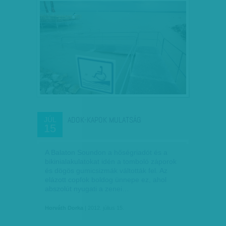
ADOK-KAPOK MULATSÁG
JÚL
15
A Balaton Soundon a hőségriadót és a
bikinialakulatokat idén a tomboló záporok
és dögös gumicsizmák váltották fel. Az
elázott copfok boldog ünnepe ez, ahol
abszolút nyugati a zenei…
Horváth Dorka
| 2012. július 15.