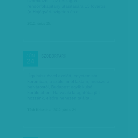
szórakozni – az országos
rendőrfőkapitány utasítására 13 fővárosi
(a Hajógyári-szigeten és a…
2012. június 25.
SZOBORPARK
JÚN
24
Úgy húsz évvel ezelőtt, egyetemista
koromban, a szüleimnél laktam, messze a
belvárostól, Budapest egyik külső
kerületében. Ha valaki látogatóba jött
hozzánk, elsőre nehezen találta…
Tóth Krisztina
| 2012. június 24.