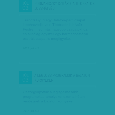
PODMANICZKY SZILÁRD: A TITOKZATOS
JÚL
03
JOBBHÁTVÉD
Túróczi Gyuri egy Balaton-parti csapat
jobbhátvédje volt. Többször is hívták
Pestre, meg más nagyobb csapatokhoz,
és állítólag egyszer egy harmadosztályú
osztrák csapat is megfigyelte.
2012. július 3.
A LEGJOBB PROGRAMOK A BALATON
JÚL
03
KÖRNYÉKÉN
Összegyűjtöttük a legizgalmasabb
programokat, amelyeket ezen a héten
rendeznek a Balaton környékén.
2012. július 3.