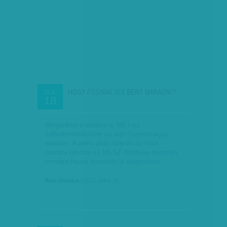
HOGY FOGNAK ÍGY BENT MARADNI?
JÚL
18
Megtelhet-e valaha is NB I-es
futballmérkőzésre az egri Szentmarjay
stadion. A jelen állás szerint az első
osztály újonca az MLSZ döntése nyomán
minden hazai meccsét is idegenben…
Kiss Orsolya
| 2012. július 18.