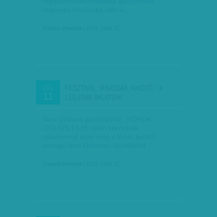
legösszművészetibbnek aposztrofált
ingyenes fesztiválja idén is…
Csejtei Orsolya
| 2012. július 11.
FESZTIVÁL, VÍGASSÁG, KIKÖTŐ - A
JÚL
11
LEGJOBB BALATONI…
New Orleans jazzfesztivál, SIÓFOK
(JÚLIUS 13-15.)Idén kilencedik
alkalommal idézi meg a forró, jazztől
pezsgő New Orleans-i éjszakákat…
Csejtei Orsolya
| 2012. július 11.