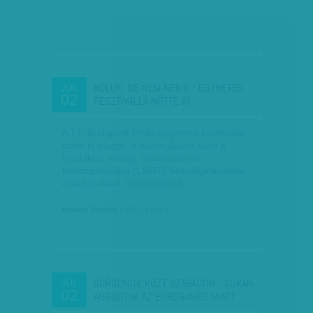
RÓLUK, DE NEM NEKIK - EGYHETES
JÚL
02
FESZTIVÁLLÁ NŐTTE KI…
A 17. Budapest Pride egyhetes fesztivállá
nőtte ki magát. A felvonuláson kívül a
leszbikus, meleg, biszexuális és
transzszexuális (LMBT) beszélgetésekkel,
előadásokkal, koncertekkel…
Krausz Viktória
| 2012. július 2.
KORDONOK KÖZT SZABADON - SOKAN
JÚL
02
AGGÓDTAK AZ EUROGAMES MIATT