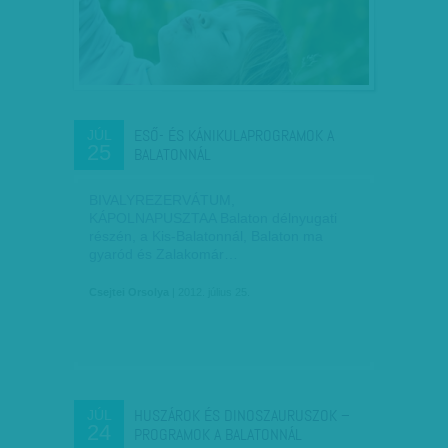
ESŐ- ÉS KÁNIKULAPROGRAMOK A
JÚL
25
BALATONNÁL
BIVALYREZERVÁTUM,
KÁPOLNAPUSZTAA Balaton délnyugati
részén, a Kis-Balatonnál, Balaton ma
gyaród és Zalakomár…
Csejtei Orsolya
| 2012. július 25.
HUSZÁROK ÉS DINOSZAURUSZOK –
JÚL
24
PROGRAMOK A BALATONNÁL