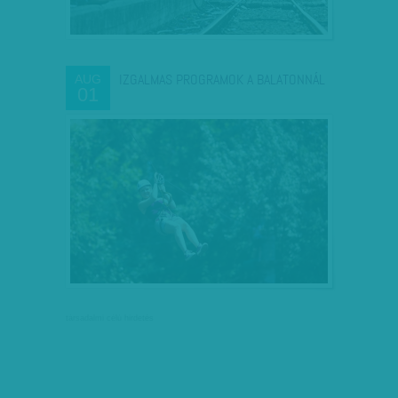
IZGALMAS PROGRAMOK A BALATONNÁL
AUG
01
társadalmi célú hirdetés