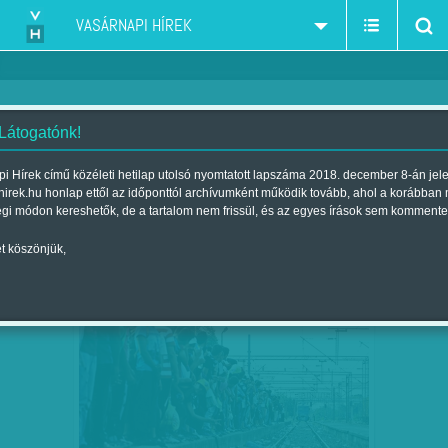
VASÁRNAPI HÍREK
 Látogatónk!
Magyarországi Európa Társaság
szűkítés:
i Hírek című közéleti hetilap utolsó nyomtatott lapszáma 2018. december 8-án jel
hirek.hu honlap ettől az időponttól archívumként működik tovább, ahol a korábban
égi módon kereshetők, de a tartalom nem frissül, és az egyes írások sem kommente
t köszönjük,
EURÓPA PÁNIKBAN
AUG
22