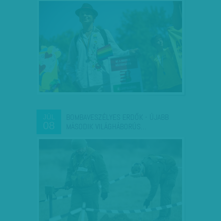
BOMBAVESZÉLYES ERDŐK - ÚJABB
JÚL
08
MÁSODIK VILÁGHÁBORÚS…