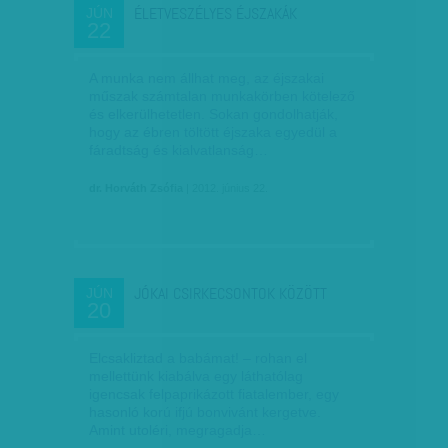
ÉLETVESZÉLYES ÉJSZAKÁK
JÚN
22
A munka nem állhat meg, az éjszakai
műszak számtalan munkakörben kötelező
és elkerülhetetlen. Sokan gondolhatják,
hogy az ébren töltött éjszaka egyedül a
fáradtság és kialvatlanság…
dr. Horváth Zsófia
| 2012. június 22.
JÓKAI CSIRKECSONTOK KÖZÖTT
JÚN
20
Elcsakliztad a babámat! – rohan el
mellettünk kiabálva egy láthatólag
igencsak felpaprikázott fiatalember, egy
hasonló korú ifjú bonvivánt kergetve.
Amint utoléri, megragadja…