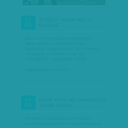
JÓ SZELET! - HOLNAP INDUL A
JÚL
04
KÉKSZALAG
Július 5-én már negyvennegyedszer
állnak rajthoz a vitorlások Európa
legrégebbi és leghosszabb távú tókerülő
versenyén, a számtalan „leg”-gel
büszkélkedő, legendákkal övezett…
Csejtei Orsolya
| 2012. július 4.
HA ESIK, HA FÚJ, VAGY HA NAGYON SÜT
JÚL
04
- CSODÁS HELYEK A…
A balatoni nyaralásokon az időjárás
viszontagságai sokszor megakadályozzák