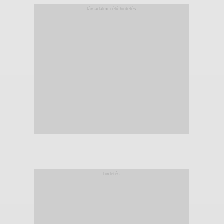
társadalmi célú hirdetés
hirdetés