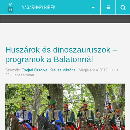
VASÁRNAPI HÍREK
Huszárok és dinoszauruszok –
programok a Balatonnál
Szerzők:
Csejtei Orsolya
,
Krausz Viktória
| Megjelent a 2012. július
22.-i lapszámban