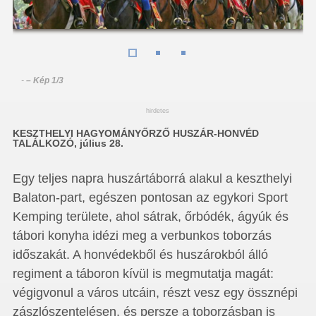
-
– Kép 1/3
hirdetes
KESZTHELYI HAGYOMÁNYŐRZŐ HUSZÁR-HONVÉD
TALÁLKOZÓ, július 28.
Egy teljes napra huszártáborrá alakul a keszthelyi
Balaton-part, egészen pontosan az egykori Sport
Kemping területe, ahol sátrak, őrbódék, ágyúk és
tábori konyha idézi meg a verbunkos toborzás
időszakát. A honvédekből és huszárokból álló
regiment a táboron kívül is megmutatja magát:
végigvonul a város utcáin, részt vesz egy össznépi
zászlószentelésen, és persze a toborzásban is