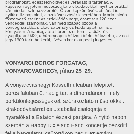
programokat, egészségvölgyet és véradást is tartanak. A
kaposvári egyetem művészeti kara előadásokkal, nyílt tanórákkal
vár minden színházszeretőt. Ötven képzőművészeti tárlat is
nyílik a tíz nap alatt, a szokásos vásár kíséretében. Márta István
főszervező szerint az érdeklődés nagy, összesen 120 ezer
vendéggel számolnak. Van még szabad szoba a
vendégházakban, akad sátorhely és kiadó apartman is a
környéken. A napijegy ára háromezer forint, a diák- és
nyugdíjasé 2500, a háromnapos hétvégi bérlet hétezerbe, az esti
jegy 1300 forintba kerül, tízéves kor alatt pedig ingyenes.
VONYARCI BOROS FORGATAG,
VONYARCVASHEGY, július 25–29.
A vonyarcvashegyi Kossuth utcában felépített
boros faluban öt napig tart a dínomdánom, mely
borkülönlegességekkel, szórakoztató műsorokkal,
kirakodóvásárral és utcabállal csalogatja a
nyaralókat a Balaton északi partjára. A nyitó napon,
szerdán a Happy Dixieland Band koncertje pezsdíti
fel a hangulatot, csütörtökön pedig az egykori