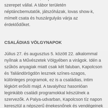
szerepet vállal. A tábor területén
néptáncbemutatók, játszóházak, lovas show-k,
mímelt csata és huszárgulyás várja az
érdeklődőket.
CSALÁDIAS VÖLGYNAPOK
Július 27. és augusztus 5. között 22. alkalommal
nyílnak a Művészetek Völgyében a virágok. Idén a
szűkös anyagiak miatt csak két faluban, Kapolcson
és Taliándörögdön lesznek színes-szagos,
különleges programok, ez is a családias, intim
légkört erősíti majd. A tavalyihoz hasonlóan
leginkább családi programokkal készülnek a
szervezők. A Palya-udvarban, Kapolcson tíz napon
keresztül a népszerű énekesnőnek és vendégeinek