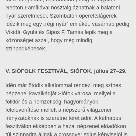
Neoton Famíliával nosztalgiázhatnak a balatoni
nyár szerelmesei. Szombaton operettslágerek
idézik meg egy „régi nyár” emlékét, vasárnap pedig
Vikidál Gyula és Sipos F. Tamás lepik meg a
közönséget azzal, hogy még mindig
színpadképesek.
V. SIÓFOLK FESZTIVÁL, SIÓFOK, július 27–29.
Idén már ötödik alkalommal rendezi meg színes
népzenei kavalkádját Siófok városa, mellyel a
folklór és a nemzetiségi hagyományok
felelevenítése mellett a népszerű világzenei
irányzatoknak is szeretne teret adni. A kétnapos
fesztiválon ekképpen a hazai népzenei előadókon
túl színpadra állnak a crossover stílus képviselői is,