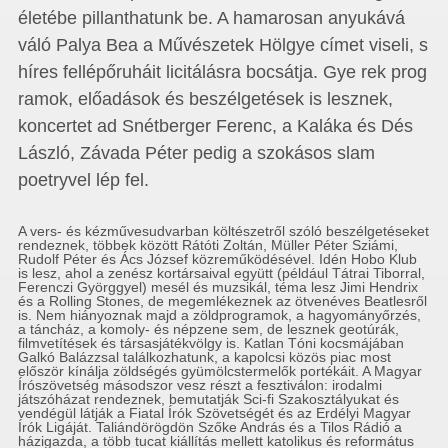
életébe pillanthatunk be. A hamarosan anyukává
váló Palya Bea a Művészetek Hölgye címet viseli, s
híres fellépőruháit licitálásra bocsátja. Gye rek prog
ramok, előadások és beszélgetések is lesznek,
koncertet ad Snétberger Ferenc, a Kaláka és Dés
László, Závada Péter pedig a szokásos slam
poetryvel lép fel.
A vers- és kézművesudvarban költészetről szóló beszélgetéseket
rendeznek, többek között Rátóti Zoltán, Müller Péter Sziámi,
Rudolf Péter és Ács József közreműködésével. Idén Hobo Klub
is lesz, ahol a zenész kortársaival együtt (például Tátrai Tiborral,
Ferenczi Györggyel) mesél és muzsikál, téma lesz Jimi Hendrix
és a Rolling Stones, de megemlékeznek az ötvenéves Beatlesről
is. Nem hiányoznak majd a zöldprogramok, a hagyományőrzés,
a táncház, a komoly- és népzene sem, de lesznek geotúrák,
filmvetítések és társasjátékvölgy is. Katlan Tóni kocsmájában
Galkó Balázzsal találkozhatunk, a kapolcsi közös piac most
először kínálja zöldségés gyümölcstermelők portékáit. A Magyar
Írószövetség másodszor vesz részt a fesztiválon: irodalmi
játszóházat rendeznek, bemutatják Sci-fi Szakosztályukat és
vendégül látják a Fiatal Írók Szövetségét és az Erdélyi Magyar
Írók Ligáját. Taliándörögdön Szőke András és a Tilos Rádió a
házigazda, a több tucat kiállítás mellett katolikus és református