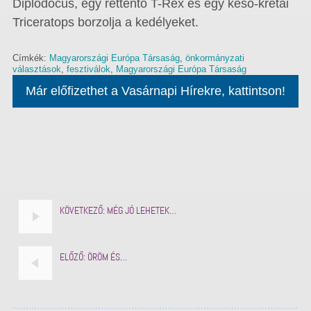
Diplodocus, egy rettentő T-Rex és egy késő-krétai
Triceratops borzolja a kedélyeket.
Címkék:
Magyarországi Európa Társaság
,
önkormányzati
választások
,
fesztiválok
,
Magyarországi Európa Társaság
Már előfizethet a Vasárnapi Hírekre, kattintson!
KÖVETKEZŐ:
MÉG JÓ LEHETEK…
ELŐZŐ:
ÖRÖM ÉS…