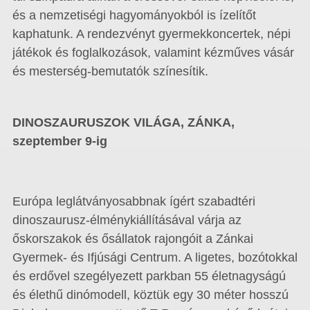
és a nemzetiségi hagyományokból is ízelítőt
kaphatunk. A rendezvényt gyermekkoncertek, népi
játékok és foglalkozások, valamint kézműves vásár
és mesterség-bemutatók színesítik.
DINOSZAURUSZOK VILÁGA, ZÁNKA,
szeptember 9-ig
Európa leglátványosabbnak ígért szabadtéri
dinoszaurusz-élménykiállításával várja az
őskorszakok és ősállatok rajongóit a Zánkai
Gyermek- és Ifjúsági Centrum. A ligetes, bozótokkal
és erdővel szegélyezett parkban 55 életnagyságú
és élethű dinómodell, köztük egy 30 méter hosszú