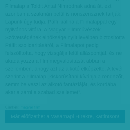
Filmalap a Toldit Antal Nimródnak adná át, ezt
azonban a szakmán belül is nonszensznek tartják.
Lapunk úgy tudja, Pálfi kiállna a Filmalappal egy
nyilvános vitára. A Magyar Filmművészek
Szövetségének elnöksége nyílt levélben biztosította
Pálfit szolidaritásáról, a Filmalapot pedig
felszólította, hogy vizsgálja felül álláspontját, és ne
akadályozza a film megvalósítását abban a
szellemben, ahogy azt az alkotó elképzelte. A levél
szerint a Filmalap „kiskorúsítani kívánja a rendezőt,
semmibe veszi az alkotó fantáziáját, és kordába
akarja zárni a szabad szellemet”.
Címkék:
magyar film
Már előfizethet a Vasárnapi Hírekre, kattintson!