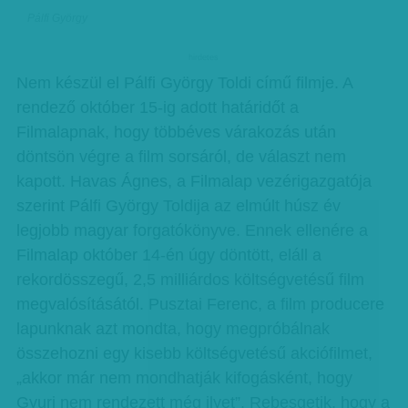
Pálfi György
hirdetes
Nem készül el Pálfi György Toldi című filmje. A
rendező október 15-ig adott határidőt a
Filmalapnak, hogy többéves várakozás után
döntsön végre a film sorsáról, de választ nem
kapott. Havas Ágnes, a Filmalap vezérigazgatója
szerint Pálfi György Toldija az elmúlt húsz év
legjobb magyar forgatókönyve. Ennek ellenére a
Filmalap október 14-én úgy döntött, eláll a
rekordösszegű, 2,5 milliárdos költségvetésű film
megvalósításától. Pusztai Ferenc, a film producere
lapunknak azt mondta, hogy megpróbálnak
összehozni egy kisebb költségvetésű akciófilmet,
„akkor már nem mondhatják kifogásként, hogy
Gyuri nem rendezett még ilyet”. Rebesgetik, hogy a