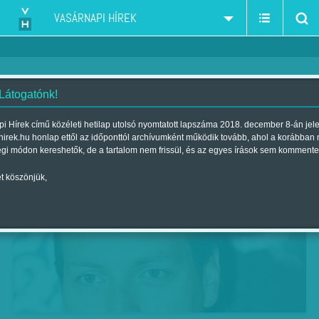
VASÁRNAPI HÍREK
 Látogatónk!
Toldi elbukott
i Hírek című közéleti hetilap utolsó nyomtatott lapszáma 2018. december 8-án jel
hirek.hu honlap ettől az időponttól archívumként működik tovább, ahol a korábban
Szerző:
Munkatársunktól
| Megjelent a 2014. október 19.-i lapszámban
égi módon kereshetők, de a tartalom nem frissül, és az egyes írások sem kommente
t köszönjük,