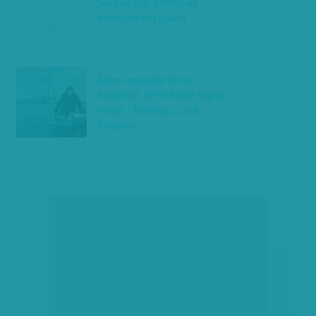
Sándor Pál: Mindig az
elkészült mű igazol
Állami pénzből filmet
forgatna? Be kell állni Vajna
mögé - Mindegy, csak
forogjon
társadalmi célú hirdetés