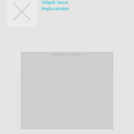
Világok harca
Hejőszalontán
társadalmi célú hirdetés