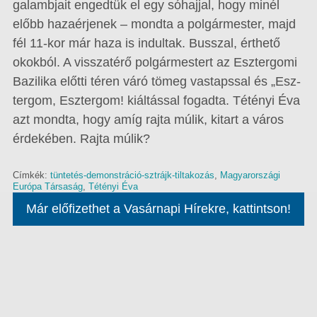
galambjait engedtük el egy sóhajjal, hogy minél
előbb hazaérjenek – mondta a polgármester, majd
fél 11-kor már haza is indultak. Busszal, érthető
okokból. A visszatérő polgármestert az Esztergomi
Bazilika előtti téren váró tömeg vastapssal és „Esz­­
tergom, Esztergom! kiáltással fogadta. Tétényi Éva
azt mondta, hogy amíg rajta múlik, kitart a város
érdekében. Rajta múlik?
Címkék:
tüntetés-demonstráció-sztrájk-tiltakozás
,
Magyarországi
Európa Társaság
,
Tétényi Éva
Már előfizethet a Vasárnapi Hírekre, kattintson!