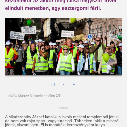
kezdetekor az akkor még cirka négyszáz fővel
elindult menetben, egy esztergomi férfi.
Kállai Márton felvételei
-
– Kép 1/3
hirdetes
A Mindszenthy József katolikus iskola melletti templomból jött ki,
de nem volt rajta sport- vagy túracipő. Többeken, akik a miséről
jöttek, viszont igen. El is mondták: keresztényként kutya