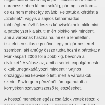
narancsszínben láttam sokáig, párttag is voltam –
de ez nem mehet így tovább. Feltettük a kérdést a
„tizeknek”, vagyis a sajnos kétharmados
többségben lévő fideszes képviselőknek, akik miatt
a patthelyzet kialakult: miért blokkolnak mindent,
ami a városnak használna, mi ez a lehetetlen,
tiszteletlen stílus egy nővel, egy polgármesterrel
szemben, aki amúgy össze tudta hozni a pártokat a
Munkáspárt 2006-tól a Jobbikig, bevonva a
civileket? A válasz az, amit a sértett expolgármester
diktál: „megakadályozni mindent!” Sajnos
országgyűlési képviselő lett, mert a városlakók
szerint Esztergom pénzéből támogathatott a
környéken szavazatszerző fejlesztéseket.
A hosszú menetben egész családok vettek részt: ki