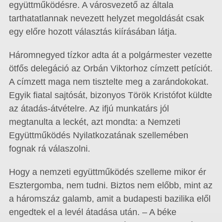
együttműködésre. A városvezető az általa
tarthatatlannak nevezett helyzet megoldását csak
egy előre hozott választás kiírásában látja.
Háromnegyed tízkor adta át a polgármester vezette
ötfős delegáció az Orbán Viktorhoz címzett petíciót.
A címzett maga nem tisztelte meg a zarándokokat.
Egyik fiatal sajtósát, bizonyos Török Kristófot küldte
az átadás-átvételre. Az ifjú munkatárs jól
megtanulta a leckét, azt mondta: a Nemzeti
Együttműködés Nyilatkozatának szellemében
fognak rá válaszolni.
Hogy a nemzeti együttműködés szelleme mikor ér
Esztergomba, nem tudni. Biztos nem előbb, mint az
a háromszáz galamb, amit a budapesti bazilika elől
engedtek el a levél átadása után. – A béke