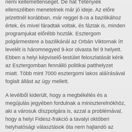
némi kellemetlenséget. De hát Tétényiék
ellenszélben menetelnek már jó ideje. Az előre
jelzettnél korábban, már reggel 8-ra a bazilikához
értek, és mivel fáradtak voltak, és fáztak is, minden
programjukat előrébb hozták. Esztergom
polgármestere a bazilikánál az Orbán Viktornak írt
levelét is háromnegyed 9-kor olvasta fel 9 helyett.
Ebben a helyi képviselő-testület feloszlatását kérik
az Esztergomban fennálló politikai patthelyzet
miatt. Több mint 7000 esztergomi lakos aláírásával
foglalt állást az ügy mellett.
A levélből kiderült, hogy a megbékélés és a
megújulás jegyében fordulnak a miniszterelnökhöz,
aki a városuk díszpolgára is, azzal a problémával,
hogy a helyi Fidesz-frakció a tavalyi októberi
helyhatósági választások óta nem hajlandó az