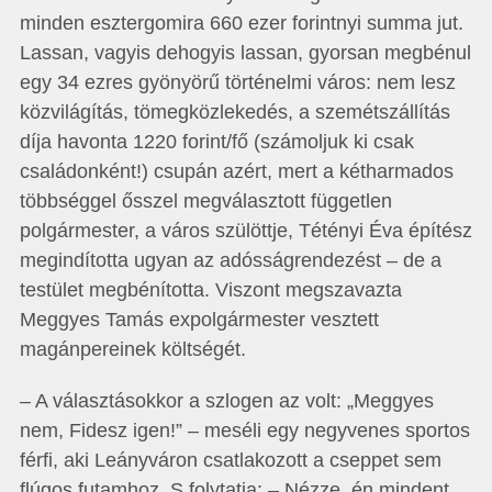
minden esztergomira 660 ezer forintnyi summa jut.
Lassan, vagyis dehogyis lassan, gyorsan megbénul
egy 34 ezres gyönyörű történelmi város: nem lesz
közvilágítás, tömegközlekedés, a szemétszállítás
díja havonta 1220 forint/fő (számoljuk ki csak
családonként!) csupán azért, mert a kétharmados
többséggel ősszel megválasztott független
polgármester, a város szülöttje, Tétényi Éva építész
megindította ugyan az adósságrendezést – de a
testület megbénította. Viszont megszavazta
Meggyes Tamás expolgármester vesztett
magánpereinek költségét.
– A választásokkor a szlogen az volt: „Meggyes
nem, Fidesz igen!” – meséli egy negyvenes sportos
férfi, aki Leányváron csatlakozott a cseppet sem
flúgos futamhoz. S folytatja: – Nézze, én mindent