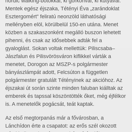
nordic walking-botokkal, ki görkorival, ki kutyával.
Mentek egész éjszaka, Tétényi Éva „zarándoklat
Esztergomért” feliratú neonzöld láthatósági
mellényben elöl, körülbelül 150-en utána. Menet
közben a szakaszonként megálló buszon lehetett
pihenni, és csak az idősebbek adták fel a
gyaloglást. Sokan voltak mellettük: Piliscsaba–
Jászfalun és Pilisvörösváron kiflikkel várták a
menetet, Dorogon az MSZP-s polgármester
bányászlámpát adott, Felcsúton a független
polgármester gratulált Tétényinek az akcióhoz. Az
éjszakai út során szinte minden faluban kiálltak az
emberek és tapssal köszöntötték őket, még éjfélkor
is. A menetelők pogácsát, teát kaptak.
Az első megtorpanás már a fővárosban, a
Lánchídon érte a csapatot: az erős szél okozott