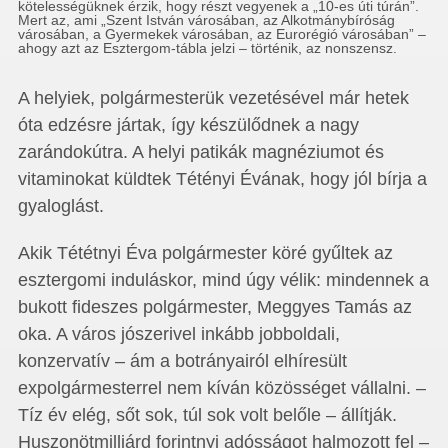
kötelességüknek érzik, hogy részt vegyenek a „10-es úti túrán”.
Mert az, ami „Szent István városában, az Alkotmánybíróság
városá­ban, a Gyermekek városában, az Eurorégió városában” –
ahogy azt az Esztergom-tábla jelzi – történik, az nonszensz.
A helyiek, polgármesterük vezetésével már hetek
óta edzésre jártak, így készülődnek a nagy
zarándokútra. A helyi patikák magnéziumot és
vitaminokat küldtek Tétényi Évának, hogy jól bírja a
gyaloglást.
Akik Tététnyi Éva polgármester köré gyűltek az
esztergomi induláskor, mind úgy vélik: mindennek a
bukott fideszes polgármester, Meggyes Tamás az
oka. A város jószerivel inkább jobboldali,
konzervatív – ám a botrányai­ról elhíresült
expolgármesterrel nem kíván közösséget vállalni. –
Tíz év elég, sőt sok, túl sok volt belőle – állítják.
Huszonötmilliárd forintnyi adósságot halmozott fel –