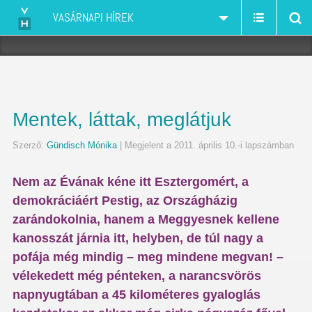
VASÁRNAPI HÍREK
Mentek, láttak, meglátjuk
Szerző:
Gündisch Mónika
| Megjelent a 2011. április 10.-i lapszámban
Nem az Évának kéne itt Esztergomért, a
demokráciáért Pestig, az Országházig
zarándokolnia, hanem a Meggyesnek kellene
kanosszát járnia itt, helyben, de túl nagy a
pofája még mindig – meg mindene megvan! –
vélekedett még pénteken, a narancsvörös
napnyugtában a 45 kilométeres gyaloglás