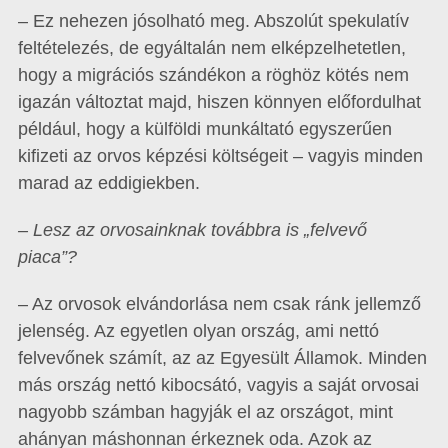
– Ez nehezen jósolható meg. Abszolút spekulatív
feltételezés, de egyáltalán nem elképzelhetetlen,
hogy a migrációs szándékon a röghöz kötés nem
igazán változtat majd, hiszen könnyen előfordulhat
például, hogy a külföldi munkáltató egyszerűen
kifizeti az orvos képzési költségeit – vagyis minden
marad az eddigiekben.
– Lesz az orvosainknak továbbra is „felvevő
piaca”?
– Az orvosok elvándorlása nem csak ránk jellemző
jelenség. Az egyetlen olyan ország, ami nettó
felvevőnek számít, az az Egyesült Államok. Minden
más ország nettó kibocsátó, vagyis a saját orvosai
nagyobb számban hagyják el az országot, mint
ahányan máshonnan érkeznek oda. Azok az