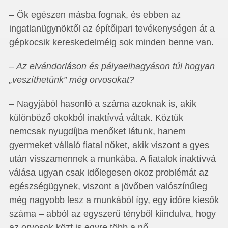
– Ők egészen másba fognak, és ebben az
ingatlanügynöktől az építőipari tevékenységen át a
gépkocsik kereskedelméig sok minden benne van.
– Az elvándorláson és pályaelhagyáson túl hogyan
„veszíthetünk” még orvosokat?
– Nagyjából hasonló a száma azoknak is, akik
különböző okokból inaktívvá váltak. Köztük
nemcsak nyugdíjba menőket látunk, hanem
gyermeket vállaló fiatal nőket, akik viszont a gyes
után visszamennek a munkába. A fiatalok inaktívvá
válása ugyan csak időlegesen okoz problémát az
egészségügynek, viszont a jövőben valószínűleg
még nagyobb lesz a munkából így, egy időre kiesők
száma – abból az egyszerű tényből kiindulva, hogy
az orvosok közt is egyre több a nő.