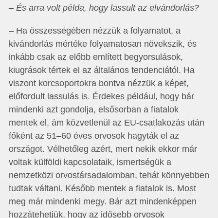
– És arra volt példa, hogy lassult az elvándorlás?
– Ha összességében nézzük a folyamatot, a
kivándorlás mértéke folyamatosan növekszik, és
inkább csak az előbb említett begyorsulások,
kiugrások tértek el az általános tendenciától. Ha
viszont korcsoportokra bontva nézzük a képet,
előfordult lassulás is. Érdekes például, hogy bár
mindenki azt gondolja, elsősorban a fiatalok
mentek el, ám közvetlenül az EU-csatlakozás után
főként az 51–60 éves orvosok hagyták el az
országot. Vélhetőleg azért, mert nekik ekkor már
voltak külföldi kapcsolataik, ismertségük a
nemzetközi orvostársadalomban, tehát könnyebben
tudtak váltani. Később mentek a fiatalok is. Most
meg már mindenki megy. Bár azt mindenképpen
hozzátehetjük, hogy az idősebb orvosok