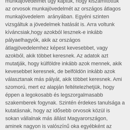
munkajövedelmet úgy kaptuk, hogy kiszámítottuk
az orvosok munkajövedelmét az országos átlagos
munkajövedelem arányában. Egyéni szinten
vizsgáltuk a jövedelmek hatását is. Arra voltunk
kíváncsiak,hogy azokból lesznek-e inkább
pályaelhagyók, akik az országos
átlagjövedelemhez képest kevesebbet, vagy
azokból, akik többet keresnek. Az adatok azt
mutatják, hogy külföldre inkább azok mennek, akik
kevesebbet keresnek, de belföldön inkább azok
választanak más pályát, akik többet keresnek. Ami
szomorú, mert ez alapján feltételezhetjük, hogy
éppen a legokosabb és legszorgalmasabb
szakemberek fogynak. Szintén érdekes tanulsága a
kutatásnak, hogy az idősebb orvosok közül is
sokan vállalnak más állást Magyarországon,
aminek nagyon is valószínű oka egyébként az