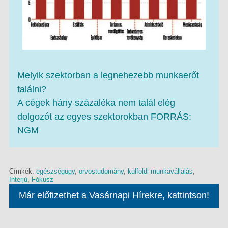
Melyik szektorban a legnehezebb munkaerőt
találni?
A cégek hány százaléka nem talál elég
dolgozót az egyes szektorokban FORRÁS:
NGM
Címkék:
egészségügy
,
orvostudomány
,
külföldi munkavállalás
,
Interjú
,
Fókusz
Már előfizethet a Vasárnapi Hírekre, kattintson!