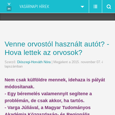
VASÁRNAPI HÍREK
Venne orvostól használt autót? -
Hova lettek az orvosok?
Szerző:
Diószegi-Horváth Nóra
| Megjelent a 2015. november 07.-i
lapszámban
Nem csak külföldre mennek, idehaza is pályát
módosítanak.
- Egy béremelés valamennyit segítene a
problémán, de csak akkor, ha tartós.
- Varga Júliával, a Magyar Tudományos
Akadémia Közgazdaság- és Regionális