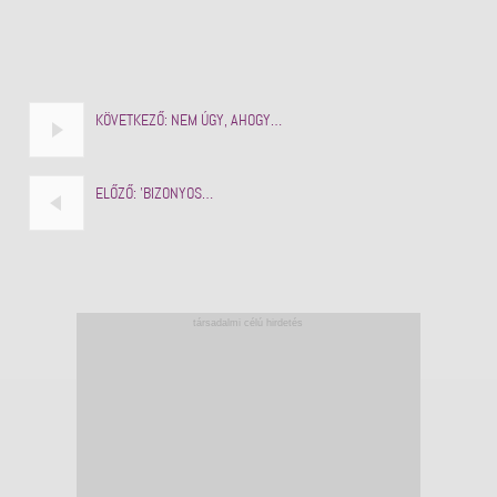
KÖVETKEZŐ:
NEM ÚGY, AHOGY…
ELŐZŐ:
'BIZONYOS…
társadalmi célú hirdetés