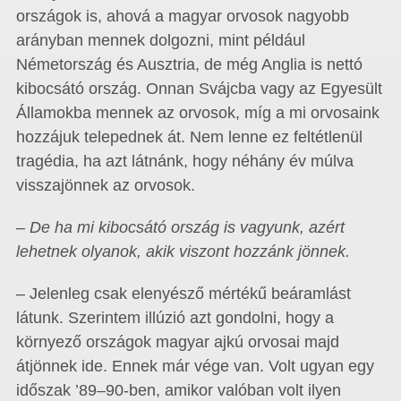
országok is, ahová a magyar orvosok nagyobb
arányban mennek dolgozni, mint például
Németország és Ausztria, de még Anglia is nettó
kibocsátó ország. Onnan Svájcba vagy az Egyesült
Államokba mennek az orvosok, míg a mi orvosaink
hozzájuk telepednek át. Nem lenne ez feltétlenül
tragédia, ha azt látnánk, hogy néhány év múlva
visszajönnek az orvosok.
– De ha mi kibocsátó ország is vagyunk, azért
lehetnek olyanok, akik viszont hozzánk jönnek.
– Jelenleg csak elenyésző mértékű beáramlást
látunk. Szerintem illúzió azt gondolni, hogy a
környező országok magyar ajkú orvosai majd
átjönnek ide. Ennek már vége van. Volt ugyan egy
időszak ’89–90-ben, amikor valóban volt ilyen