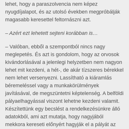
lehet, hogy a paraszolvencia nem képez
nyugdíjalapot, és az utolsó években megpróbálják
magasabb keresettel feltornászni azt.
– Azért ezt lehetett sejteni korábban is…
– Valóban, ebből a szempontból nincs nagy
meglepetés. És azt is gondolom, hogy az orvosok
kivándorlásával a jelenlegi helyzetben nem nagyon
lehet mit kezdeni, a hét-, de akár tízszeres bérekkel
nem lehet versenyezni. Lassítható a kiáramlás
béremeléssel vagy a munkakörülmények
javításával, de megszüntetni képtelenség. A belföldi
pályaelhagyással viszont lehetne kezdeni valamit.
Készítettünk egy becslést a rendelkezésünkre álló
adatokból, ami azt mutatja, hogy nagyjából
mekkora kereseti előnyért hagyják el a pályát az