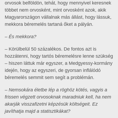
orvosok belföldön, tehát, hogy mennyivel keresnek
többet nem orvosként, mint orvosként azok, akik
Magyarországon vállalnak más állást, hogy lássuk,
mekkora béremelés tartaná őket a pályán.
– És mekkora?
– Körülbelül 50 százalékos. De fontos azt is
hozzátenni, hogy tartós béremelésre lenne szükség
– hiszen láttuk már egyszer, a Medgyessy-kormány
idején, hogy az egyszeri, de gyorsan inflálódó
béremelés semmit sem segít a problémán.
– Nemsokára életbe lép a röghöz kötés, vagyis a
frissen végzett orvosoknak maradniuk kell, ha nem
akarják visszafizetni képzésük költségeit. Ez
javíthatja majd a statisztikákat?