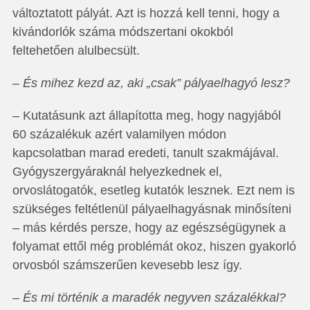
változtatott pályát. Azt is hozzá kell tenni, hogy a
kivándorlók száma módszertani okokból
feltehetően alulbecsült.
– És mihez kezd az, aki „csak” pályaelhagyó lesz?
– Kutatásunk azt állapította meg, hogy nagyjából
60 százalékuk azért valamilyen módon
kapcsolatban marad eredeti, tanult szakmájával.
Gyógyszergyáraknál helyezkednek el,
orvoslátogatók, esetleg kutatók lesznek. Ezt nem is
szükséges feltétlenül pályaelhagyásnak minősíteni
– más kérdés persze, hogy az egészségügynek a
folyamat ettől még problémát okoz, hiszen gyakorló
orvosból számszerűen kevesebb lesz így.
– És mi történik a maradék negyven százalékkal?