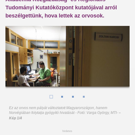
Tudományi Kutatóközpont kutatójával arról
beszélgettünk, hova lettek az orvosok.
Ez az orvos nem pályát változtatott Magyarországon, hanem
Norvégiában folytatja gyógyító hivatását - Fotó: Varga György, MTI
-
–
Kép 1/4
hirdetes