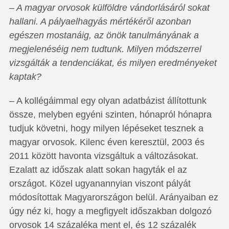
– A magyar orvosok külföldre vándorlásáról sokat
hallani. A pályaelhagyás mértékéről azonban
egészen mostanáig, az önök tanulmányának a
megjelenéséig nem tudtunk. Milyen módszerrel
vizsgálták a tendenciákat, és milyen eredményeket
kaptak?
– A kollégáimmal egy olyan adatbázist állítottunk
össze, melyben egyéni szinten, hónapról hónapra
tudjuk követni, hogy milyen lépéseket tesznek a
magyar orvosok. Kilenc éven keresztül, 2003 és
2011 között havonta vizsgáltuk a változásokat.
Ezalatt az időszak alatt sokan hagyták el az
országot. Közel ugyanannyian viszont pályát
módosítottak Magyarországon belül. Arányaiban ez
úgy néz ki, hogy a megfigyelt időszakban dolgozó
orvosok 14 százaléka ment el, és 12 százalék