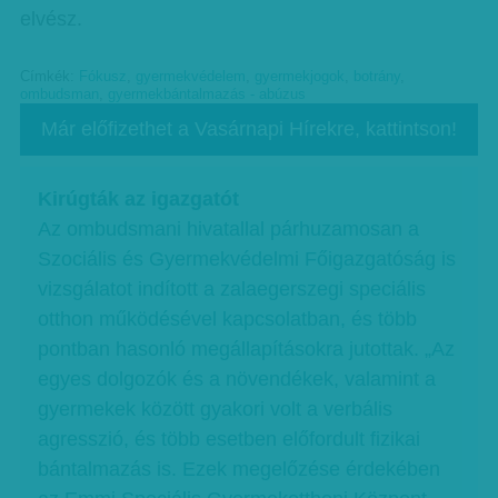
elvész.
Címkék:
Fókusz
,
gyermekvédelem
,
gyermekjogok
,
botrány
,
ombudsman
,
gyermekbántalmazás - abúzus
Már előfizethet a Vasárnapi Hírekre, kattintson!
Kirúgták az igazgatót
Az ombudsmani hivatallal párhuzamosan a
Szociális és Gyermekvédelmi Főigazgatóság is
vizsgálatot indított a zalaegerszegi speciális
otthon működésével kapcsolatban, és több
pontban hasonló megállapításokra jutottak. „Az
egyes dolgozók és a növendékek, valamint a
gyermekek között gyakori volt a verbális
agresszió, és több esetben előfordult fizikai
bántalmazás is. Ezek megelőzése érdekében