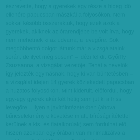
észrevette, hogy a gyerekek egy része a hideg idő
ellenére papucsban mászkál a folyosókon. Nem
sokkal később összeraktuk, hogy ezek azok a
gyerekek, akiknek az órarendjébe be volt írva, hogy
nem mehetnek ki az udvarra, a levegőre. Sok
megdöbbentő dolgot láttunk már a vizsgálataink
során, de ilyet még sosem” – idézi fel dr. Győrffy
Zsuzsanna, a vizsgálat vezetője. Tehát a nevelők
így jelezték egymásnak, hogy ki van büntetésben –
a vizsgálat idején 14 gyerek közlekedett papucsban
a huzatos folyosókon. Mint kiderült, előfordul, hogy
egy-egy gyerek akár két hétig sem jut ki a friss
levegőre – ilyen a javítóintézetekben (ahova
bűncselekmény elkövetése miatt, bírósági ítélettel
kerülnek a kis- és fiatalkorúak) sem fordulhat elő,
hiszen azokban egy órában van minimalizálva a