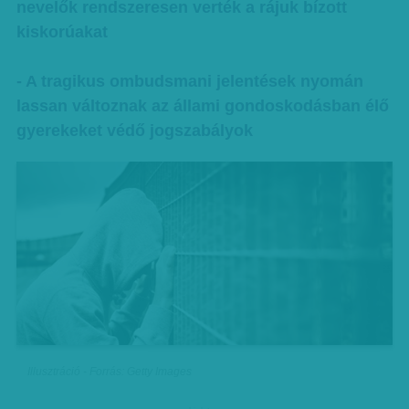
nevelők rendszeresen verték a rájuk bízott
kiskorúakat
- A tragikus ombudsmani jelentések nyomán
lassan változnak az állami gondoskodásban élő
gyerekeket védő jogszabályok
Illusztráció - Forrás: Getty Images