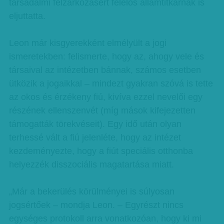
társadalmi felzárkózásért felelős államtitkárnak is
eljuttatta.
Leon már kisgyerekként elmélyült a jogi
ismeretekben: felismerte, hogy az, ahogy vele és
társaival az intézetben bánnak, számos esetben
ütközik a jogaikkal – mindezt gyakran szóvá is tette
az okos és érzékeny fiú, kivíva ezzel nevelői egy
részének ellenszenvét (míg mások kifejezetten
támogatták törekvéseit). Egy idő után olyan
terhessé vált a fiú jelenléte, hogy az intézet
kezdeményezte, hogy a fiút speciális otthonba
helyezzék disszociális magatartása miatt.
„Már a bekerülés körülményei is súlyosan
jogsértőek – mondja Leon. – Egyrészt nincs
egységes protokoll arra vonatkozóan, hogy ki mi