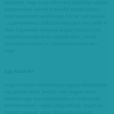
beszéltek, hogy az az intézmény ápolónője sokszor
lóbalzsammal kezelte a nevelők bántalmazása
miatt keletkezett sérüléseiket, köztük nyílt sebeket
– szakrendelésre többszöri kérésükre sem vitték el
őket. A gyerekek előadása alapján bizonyos női
nevelők szexuálisan is zaklatták őket – ennek
bizonyítása szintén az ügyészség feladat lesz
majd.
Egy közülük?
Hogy mindezen körülmények hogyan befolyásolják
egy gyerek életét, jövőjét, hogy hogyan lehet
bekerülni egy ilyen intézménybe és miért nehéz
kikerülni onnan – nehéz elképzelnünk, hiszen az
érintett gyerekek sorsa ritkán válik elmesélt