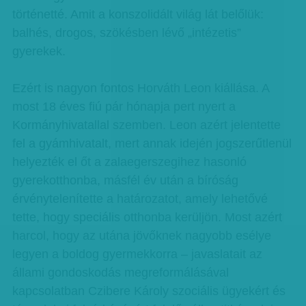
történetté. Amit a konszolidált világ lát belőlük:
balhés, drogos, szökésben lévő „intézetis”
gyerekek.
Ezért is nagyon fontos Horváth Leon kiállása. A
most 18 éves fiú pár hónapja pert nyert a
Kormányhivatallal szemben. Leon azért jelentette
fel a gyámhivatalt, mert annak idején jogszerűtlenül
helyezték el őt a zalaegerszegihez hasonló
gyerekotthonba, másfél év után a bíróság
érvénytelenítette a határozatot, amely lehetővé
tette, hogy speciális otthonba kerüljön. Most azért
harcol, hogy az utána jövőknek nagyobb esélye
legyen a boldog gyermekkorra – javaslatait az
állami gondoskodás megreformálásával
kapcsolatban Czibere Károly szociális ügyekért és