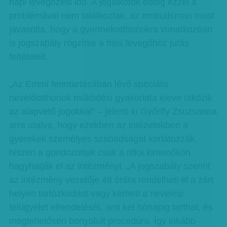
napi levegőzési idő. A jogalkotók eddig ezzel a
problémával nem találkoztak, az ombudsman most
javasolta, hogy a gyermekotthonokra vonatkozóan
is jogszabály rögzítse a friss levegőhöz jutás
feltételeit.
„Az Emmi fenntartásában lévő speciális
nevelőotthonok működési gyakorlata eleve ütközik
az alapvető jogokkal” – jelenti ki Győrffy Zsuzsanna
arra utalva, hogy ezekben az intézetekben a
gyerekek személyes szabadságát korlátozzák,
hiszen a gondozottak csak a ritka kimenőkön
hagyhatják el az intézményt. „A jogszabály szerint
az intézmény vezetője 48 órára rendelheti el a zárt
helyen tartózkodást vagy kérheti a nevelési
felügyelet elrendelését, ami két hónapig tarthat, és
meglehetősen bonyolult procedúra. Így inkább