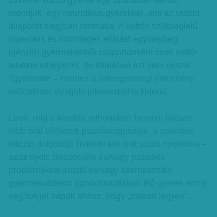
zavarral küzdő gyerek egy szobában lakhat,
mondjuk, egy neurotikus gyerekkel, ami az utóbbi
állapotát nagyban ronthatja. A kettős szükségletű
(speciális és különleges ellátást egyidejűleg
igénylő) gyermekekből csoportonként csak kettőt
lehetne elhelyezni, de általában ezt sem veszik
figyelembe – mindez a zalaegerszegi intézmény
működését vizsgáló jelentésből is kiderül.
Leon, míg a korábbi otthonában hetente kétszer
több órát tölthetett pszichológusával, a speciális
intézet dolgozója hetente két órát szánt nyolcukra –
azaz nyolc disszociális és/vagy pszichés
problémákkal küzdő és/vagy szerhasználó
gyermekvédelmi gondoskodásban élő gyerek ennyi
segítséget kapott ahhoz, hogy „jobban legyen”.