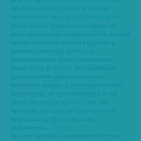
az Emmi Speciális Gyermekotthoni Központ,
Általános Iskola és Szakiskola integrált
intézményének vezetője intézkedéseket tett:
többen írásbeli figyelmeztetést kaptak, sor
került munkaviszony megszűnésére is, továbbá
vezetői utasításban hívta fel a figyelmet a
gyermekbántalmazás tilalmára és
következményeire. Ezzel párhuzamosan –
többek között az SZGYF által működtetett
gyermekvédelmi gyámi jelzőrendszer
bejelentése alapján – a Zala Megyei Rendőr-
főkapitányság két gyermekfelügyelő és két
nevelő ellen indított eljárást” – írta meg
lapunknak a Szociális és Gyermekvédelmi
Főigazgatóság Főigazgatói Iroda
sajtóreferense.
Az Emmi Speciális Gyermekotthoni Központ,