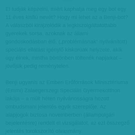
hirdetes
El tudják képzelni, miért kaphatja meg egy bot egy
11 éves kisfiú nevét? Hogy mi lehet az a Benji-bot?
A válaszból kirajzolódik a legkiszolgáltatottabb
gyerekek sorsa, azoknak az állami
gondoskodásban élő, („problémásnak” nyilvánított)
speciális ellátást igénylő kiskorúak helyzete, akik
úgy élnek, mintha börtönben töltenék napjaikat –
jövőjük pedig reménytelen.
Benji ugyanis az Emberi Erőforrások Minisztériuma
(Emmi) Zalaegerszegi Speciális Gyermekotthon
lakója – a múlt héten nyilvánosságra hozott
ombudsmani jelentés egyik szereplője. Az
alapjogok biztosa novemberben (állampolgári
bejelentésre) rendelt el vizsgálatot, az ezt összegző
jelentés torokszorító olvasmány.