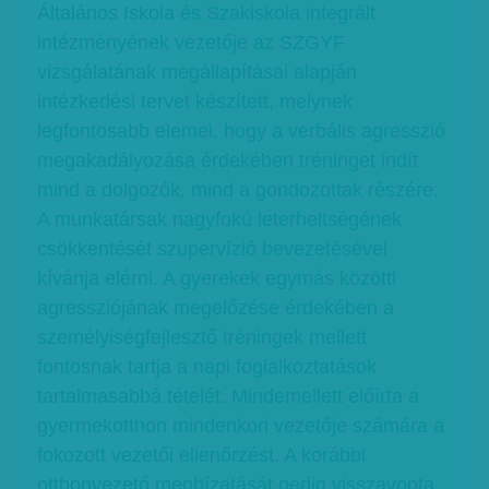
Általános Iskola és Szakiskola integrált
intézményének vezetője az SZGYF
vizsgálatának megállapításai alapján
intézkedési tervet készített, melynek
legfontosabb elemei, hogy a verbális agresszió
megakadályozása érdekében tréninget indít
mind a dolgozók, mind a gondozottak részére.
A munkatársak nagyfokú leterheltségének
csökkentését szupervízió bevezetésével
kívánja elérni. A gyerekek egymás közötti
agressziójának megelőzése érdekében a
személyiségfejlesztő tréningek mellett
fontosnak tartja a napi foglalkoztatások
tartalmasabbá tételét. Mindemellett előírta a
gyermekotthon mindenkori vezetője számára a
fokozott vezetői ellenőrzést. A korábbi
otthonvezető megbízatását pedig visszavonta,