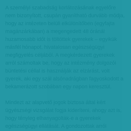
A személyi szabadság korlátozásának egyelőre
nem bizonyított, csupán gyanítható durvább módja,
hogy az intézeten belüli elkülönítőben (egyfajta
magánzárkában) a megengedett 48 óránál
huzamosabb időt is töltöttek gyerekek – egyikük
másfél hónapot, hivatalosan egészségügyi
megfigyelés céljából. A megkérdezett gyerekek
arról számoltak be, hogy az intézmény dolgozói
büntetési céllal is használják az elzárást, volt
gyerek, aki egy szál alsónadrágban fagyoskodott a
bekamerázott szobában egy napon keresztül.
Mindezt az alapvető jogok biztosa által kért
ügyészségi vizsgálat fogja kideríteni, ahogy azt is,
hogy tényleg elhanyagolták-e a gyerekek
egészségügyi ellátását. A gondozottak arról