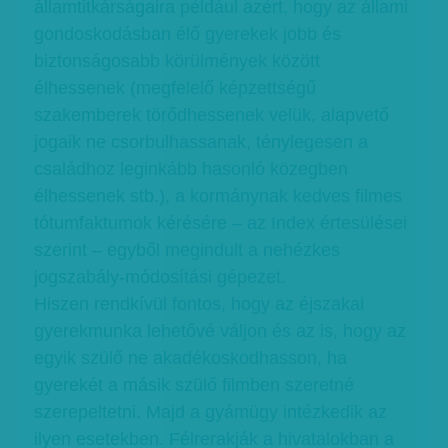
államtitkárságaira például azért, hogy az állami
gondoskodásban élő gyerekek jobb és
biztonságosabb körülmények között
élhessenek (megfelelő képzettségű
szakemberek törődhessenek velük, alapvető
jogaik ne csorbulhassanak, ténylegesen a
családhoz leginkább hasonló közegben
élhessenek stb.), a kormánynak kedves filmes
tótumfaktumok kérésére – az Index értesülései
szerint – egyből megindult a nehézkes
jogszabály-módosítási gépezet.
Hiszen rendkívül fontos, hogy az éjszakai
gyerekmunka lehetővé váljon és az is, hogy az
egyik szülő ne akadékoskodhasson, ha
gyerekét a másik szülő filmben szeretné
szerepeltetni. Majd a gyámügy intézkedik az
ilyen esetekben. Félrerakják a hivatalokban a