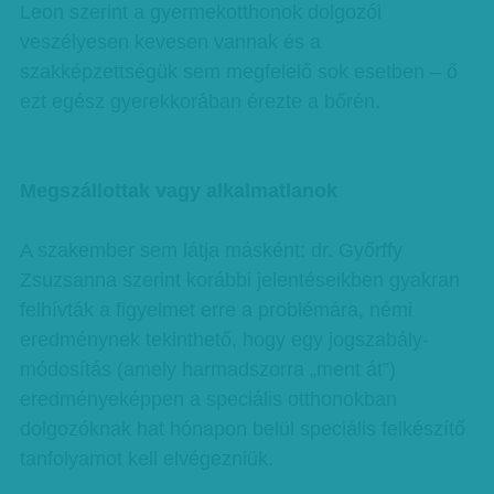
Leon szerint a gyermekotthonok dolgozói
veszélyesen kevesen vannak és a
szakképzettségük sem megfelelő sok esetben – ő
ezt egész gyerekkorában érezte a bőrén.
Megszállottak vagy alkalmatlanok
A szakember sem látja másként: dr. Győrffy
Zsuzsanna szerint korábbi jelentéseikben gyakran
felhívták a figyelmet erre a problémára, némi
eredménynek tekinthető, hogy egy jogszabály-
módosítás (amely harmadszorra „ment át”)
eredményeképpen a speciális otthonokban
dolgozóknak hat hónapon belül speciális felkészítő
tanfolyamot kell elvégezniük.