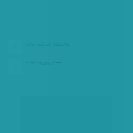
KÖVETKEZŐ:
EGY BALOLDALT…
ELŐZŐ:
DRÁGUL AZ ÉTEL…
társadalmi célú hirdetés