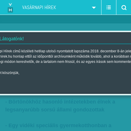
VASÁRNAPI HÍREK
 Látogatónk!
Bántalmazó otthon – Egy újabb
i Hírek című közéleti hetilap utolsó nyomtatott lapszáma 2018. december 8-án jel
hirek.hu honlap ettől az időponttól archívumként működik tovább, ahol a korábban
intézetis botrány margójára
égi módon kereshetők, de a tartalom nem frissül, és az egyes írások sem kommente
Szerző:
Kertész Anna
| Megjelent a 2017. március 11.-i lapszámban
t köszönjük,
Büntetett gyerekkor
- Börtönökhöz hasonló intézetekben élnek a
legsanyarúbb sorsú állami gondozottak
- Egy vidéki speciális gyermekotthonban a