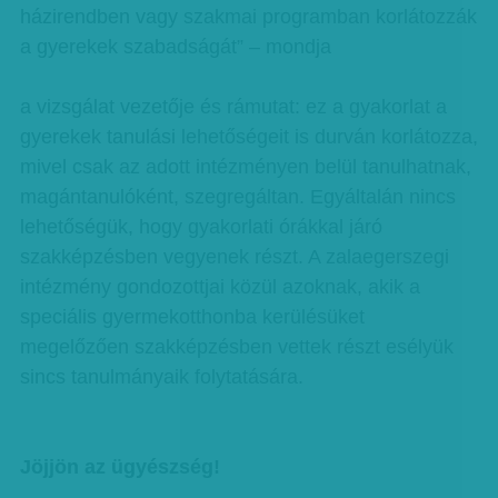
házirendben vagy szakmai programban korlátozzák
a gyerekek szabadságát” – mondja
a vizsgálat vezetője és rámutat: ez a gyakorlat a
gyerekek tanulási lehetőségeit is durván korlátozza,
mivel csak az adott intézményen belül tanulhatnak,
magántanulóként, szegregáltan. Egyáltalán nincs
lehetőségük, hogy gyakorlati órákkal járó
szakképzésben vegyenek részt. A zalaegerszegi
intézmény gondozottjai közül azoknak, akik a
speciális gyermekotthonba kerülésüket
megelőzően szakképzésben vettek részt esélyük
sincs tanulmányaik folytatására.
Jöjjön az ügyészség!