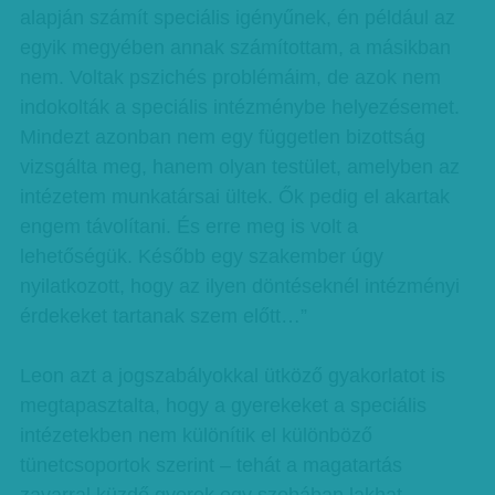
alapján számít speciális igényűnek, én például az
egyik megyében annak számítottam, a másikban
nem. Voltak pszichés problémáim, de azok nem
indokolták a speciális intézménybe helyezésemet.
Mindezt azonban nem egy független bizottság
vizsgálta meg, hanem olyan testület, amelyben az
intézetem munkatársai ültek. Ők pedig el akartak
engem távolítani. És erre meg is volt a
lehetőségük. Később egy szakember úgy
nyilatkozott, hogy az ilyen döntéseknél intézményi
érdekeket tartanak szem előtt…”
Leon azt a jogszabályokkal ütköző gyakorlatot is
megtapasztalta, hogy a gyerekeket a speciális
intézetekben nem különítik el különböző
tünetcsoportok szerint – tehát a magatartás