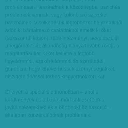
problémásan illeszkednek a közösségbe, pszichés
problémáik vannak, vagy különböző szereket
használnak. Viselkedésük legtöbbször helyzetükből
adódik: bántalmazó családokból emelik ki őket
(sokszor túl későn), több intézményt, nevelőszülőt
„megjárnak”, az állandóság hiánya tovább rontja a
magatartásukat. Őket kellene a legtöbb
figyelemmel, szakértelemmel és szeretettel
gondozni, hogy kiheverhessék szörnyűségekkel,
elszigetelődéssel terhes kisgyermekkorukat.
Ehelyett a speciális otthonokban – ahol a
körülmények és a bánásmód sok esetben a
javítóintézetekhez és a börtönökhöz hasonló –
általában konzerválódnak problémáik.