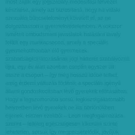
most zajlik egy jogszabály-módosítási tervezet
készítése, amely azt biztosítaná, hogy ha valaki
szexuális bűncselekményt követett el, az ne
dolgozhasson a gyermekvédelemben. A sokszor
ismételt ombudsmani javaslatok hatására tavaly
felállt egy munkacsoport, amely a speciális
gyermekotthonban élő gyermekek
szabadságkorlátozásának jogi hátterét szabályozná
újra, egy év alatt azonban csupán egyszer ült
össze a csoport – így még hosszú időbe telhet,
amíg érdemi változás történik a speciális igényű
állami gondoskodásban lévő gyerekek ellátásában.
Hogy a legszomorúbb sorsú, legkiszolgáltatottabb
helyzetben lévő gyerekek ne kis börtönökben
éljenek. Hiszen ezekből – Leon megfogalmazása
szerint – lelkileg egészségesen kikerülni szinte
lehetetlen, sorsuk így megpecsételődik, jövőjük