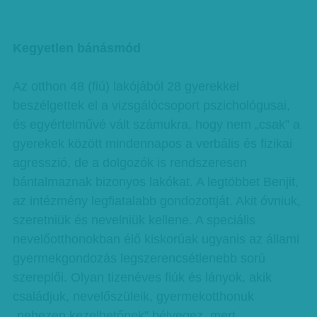
Kegyetlen bánásmód
Az otthon 48 (fiú) lakójából 28 gyerekkel
beszélgettek el a vizsgálócsoport pszichológusai,
és egyértelművé vált számukra, hogy nem „csak” a
gyerekek között mindennapos a verbális és fizikai
agresszió, de a dolgozók is rendszeresen
bántalmaznak bizonyos lakókat. A legtöbbet Benjit,
az intézmény legfiatalabb gondozottját. Akit óvniuk,
szeretniük és nevelniük kellene. A speciális
nevelőotthonokban élő kiskorúak ugyanis az állami
gyermekgondozás legszerencsétlenebb sorú
szereplői. Olyan tizenéves fiúk és lányok, akik
családjuk, nevelőszüleik, gyermekotthonuk
„nehezen kezelhetőnek” bélyegez, mert