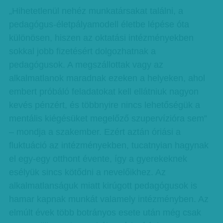
„Hihetetlenül nehéz munkatársakat találni, a
pedagógus-életpályamodell életbe lépése óta
különösen, hiszen az oktatási intézményekben
sokkal jobb fizetésért dolgozhatnak a
pedagógusok. A megszállottak vagy az
alkalmatlanok maradnak ezeken a helyeken, ahol
embert próbáló feladatokat kell ellátniuk nagyon
kevés pénzért, és többnyire nincs lehetőségük a
mentális kiégésüket megelőző szupervízióra sem”
– mondja a szakember. Ezért aztán óriási a
fluktuáció az intézményekben, tucatnyian hagynak
el egy-egy otthont évente, így a gyerekeknek
esélyük sincs kötődni a nevelőikhez. Az
alkalmatlanságuk miatt kirúgott pedagógusok is
hamar kapnak munkát valamely intézményben. Az
elmúlt évek több botrányos esete után még csak