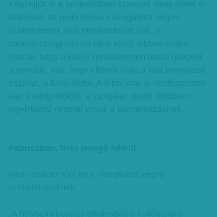
Képzeljük el a bevezetőben szereplő Benji életét és
kilátásait. Az ombudsmani vizsgálatot végző
szakemberek által megkérdezett fiúk, a
zalaegerszegi intézet lakói közül többen szóba
hozták, hogy a kisfiút rendszeresen bottal ütlegelik
a nevelők, volt, hogy eltörték rajta a róla elnevezett
eszközt, a Benji-botot. A többi srác is rendszeresen
kap a felügyelőktől, a vizsgálat idején többükön
egyértelmű nyomai voltak a bántalmazásnak.
Papucsban, friss levegő nélkül
Nem csak ez tűnt fel a vizsgálatot végző
szakembereknek.
„A helyszíni bejárás alkalmával a kolléganőm