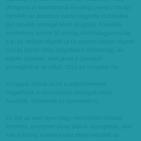
(Progress in International Reading Literacy Study)
felmérés az általános iskola negyedik osztályába
járó tanulók szövegértését vizsgálta. A kutatás
eredménye szerint 52 ország közül Magyarország
a 8–18. helyen végzett (a tíz azonos helyen végzett
ország között nincs szignifikáns különbség), és
egyike azoknak, ahol javult a gyerekek
szövegértése az előző, 2011-es vizsgálat óta.
A magyar diákok ezzel a teljesítménnyel
megelőzték a szomszédos országok közül
Ausztriát, Szlovéniát és Szlovákiát is.
Ez volt az első olyan nagy nemzetközi oktatási
felmérés, amelyben olyan diákok szerepeltek, akik
már a Fidesz kormányzása idején kezdték az