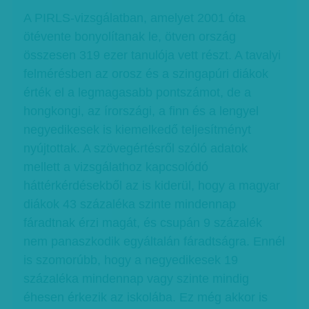
A PIRLS-vizsgálatban, amelyet 2001 óta
ötévente bonyolítanak le, ötven ország
összesen 319 ezer tanulója vett részt. A tavalyi
felmérésben az orosz és a szingapúri diákok
érték el a legmagasabb pontszámot, de a
hongkongi, az írországi, a finn és a lengyel
negyedikesek is kiemelkedő teljesítményt
nyújtottak. A szövegértésről szóló adatok
mellett a vizsgálathoz kapcsolódó
háttérkérdésekből az is kiderül, hogy a magyar
diákok 43 százaléka szinte mindennap
fáradtnak érzi magát, és csupán 9 százalék
nem panaszkodik egyáltalán fáradtságra. Ennél
is szomorúbb, hogy a negyedikesek 19
százaléka mindennap vagy szinte mindig
éhesen érkezik az iskolába. Ez még akkor is