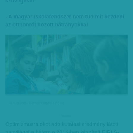
szövegeket
- A magyar iskolarendszer nem tud mit kezdeni
az otthonról hozott hátrányokkal
Illusztráció - Németh András Péter
hirdetes
Optimizmusra okot adó kutatási eredmény látott
napvilágot a héten: a 2016-ban készített PIRLS-