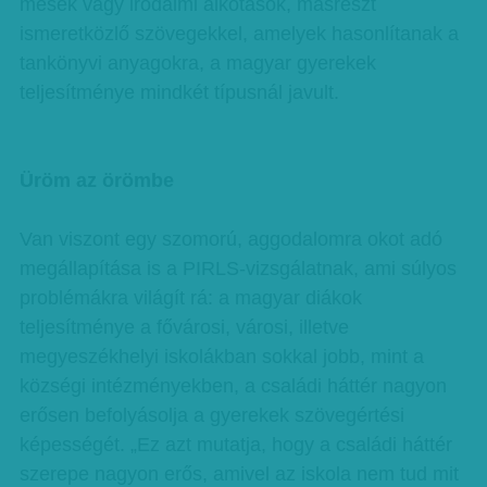
mesék vagy irodalmi alkotások, másrészt
ismeretközlő szövegekkel, amelyek hasonlítanak a
tankönyvi anyagokra, a magyar gyerekek
teljesítménye mindkét típusnál javult.
Üröm az örömbe
Van viszont egy szomorú, aggodalomra okot adó
megállapítása is a PIRLS-vizsgálatnak, ami súlyos
problémákra világít rá: a magyar diákok
teljesítménye a fővárosi, városi, illetve
megyeszékhelyi iskolákban sokkal jobb, mint a
községi intézményekben, a családi háttér nagyon
erősen befolyásolja a gyerekek szövegértési
képességét. „Ez azt mutatja, hogy a családi háttér
szerepe nagyon erős, amivel az iskola nem tud mit