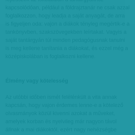
kapcsolódóan, például a földrajztanár ne csak azzal
foglalkozzon, hogy leadja a saját anyagát, de arra
is figyeljen oda: vajon a diákok tényleg megértik-e a
tankönyvben, szakszövegekben leírtakat. Vagyis a
saját tantárgyán túl minden pedagógusnak tanulni
is meg kellene tanítania a diákokat, és ezzel még a
középiskolában is foglalkozni kellene.
Élmény vagy kötelesség
Az utóbbi időben ismét felélénkült a vita annak
kapcsán, hogy vajon érdemes lenne-e a kötelező
olvasmányok közül kivenni azokat a műveket,
amelyek korban és nyelvileg már nagyon távol
állnak a mai diákoktól, ezért nagy nehézségbe