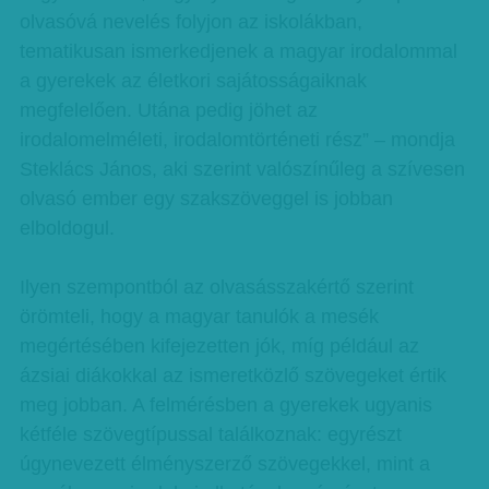
olvasóvá nevelés folyjon az iskolákban,
tematikusan ismerkedjenek a magyar irodalommal
a gyerekek az életkori sajátosságaiknak
megfelelően. Utána pedig jöhet az
irodalomelméleti, irodalomtörténeti rész” – mondja
Steklács János, aki szerint valószínűleg a szívesen
olvasó ember egy szakszöveggel is jobban
elboldogul.
Ilyen szempontból az olvasásszakértő szerint
örömteli, hogy a magyar tanulók a mesék
megértésében kifejezetten jók, míg például az
ázsiai diákokkal az ismeretközlő szövegeket értik
meg jobban. A felmérésben a gyerekek ugyanis
kétféle szövegtípussal találkoznak: egyrészt
úgynevezett élményszerző szövegekkel, mint a