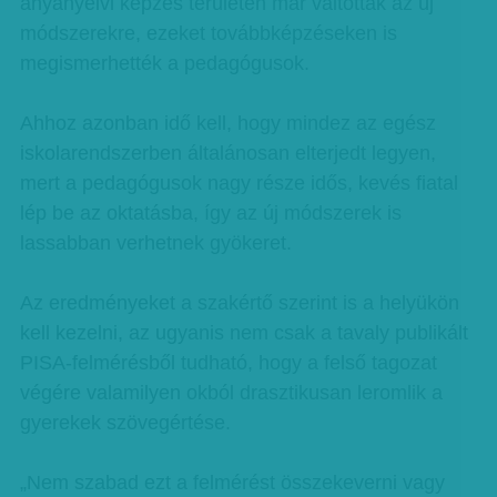
anyanyelvi képzés területén már váltottak az új
módszerekre, ezeket továbbképzéseken is
megismerhették a pedagógusok.
Ahhoz azonban idő kell, hogy mindez az egész
iskolarendszerben általánosan elterjedt legyen,
mert a pedagógusok nagy része idős, kevés fiatal
lép be az oktatásba, így az új módszerek is
lassabban verhetnek gyökeret.
Az eredményeket a szakértő szerint is a helyükön
kell kezelni, az ugyanis nem csak a tavaly publikált
PISA-felmérésből tudható, hogy a felső tagozat
végére valamilyen okból drasztikusan leromlik a
gyerekek szövegértése.
„Nem szabad ezt a felmérést összekeverni vagy