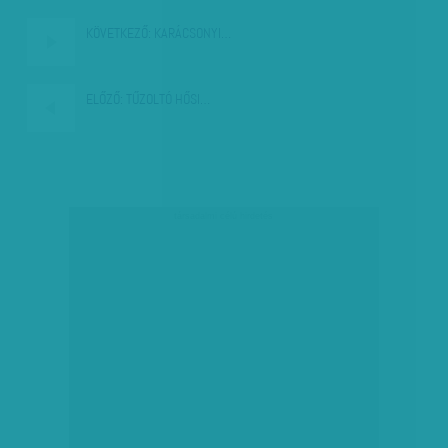
KÖVETKEZŐ:
KARÁCSONYI…
ELŐZŐ:
TŰZOLTÓ HŐSI…
társadalmi célú hirdetés