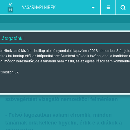
VASÁRNAPI HÍREK
 Látogatónk!
Felső tagozatban valami elromlik
i Hírek című közéleti hetilap utolsó nyomtatott lapszáma 2018. december 8-án jel
hirek.hu honlap ettől az időponttól archívumként működik tovább, ahol a korábban
Szerző:
F. Szabó Kata
| Megjelent a 2017. december 09.-i lapszámban
égi módon kereshetők, de a tartalom nem frissül, és az egyes írások sem kommente
t köszönjük,
- A meséket még értik
- Jól szerepeltek a magyar negyedikesek a
szövegértést vizsgáló nemzetközi felmérésen
- Felső tagozatban valami elromlik, minden
tanárnak oda kellene figyelni, értik-e a diákok a