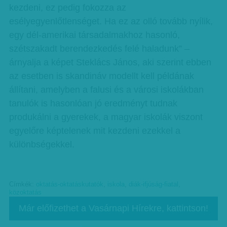
kezdeni, ez pedig fokozza az
esélyegyenlőtlenséget. Ha ez az olló tovább nyílik,
egy dél-amerikai társadalmakhoz hasonló,
szétszakadt berendezkedés felé haladunk” –
árnyalja a képet Steklács János, aki szerint ebben
az esetben is skandináv modellt kell példának
állítani, amelyben a falusi és a városi iskolákban
tanulók is hasonlóan jó eredményt tudnak
produkálni a gyerekek, a magyar iskolák viszont
egyelőre képtelenek mit kezdeni ezekkel a
különbségekkel.
Címkék:
oktatás-oktatáskutatók
,
iskola
,
diák-ifjúság-fiatal
,
közoktatás
Már előfizethet a Vasárnapi Hírekre, kattintson!