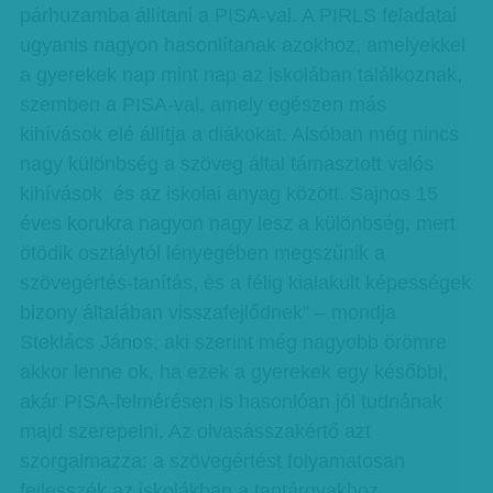
párhuzamba állítani a PISA-val. A PIRLS feladatai
ugyanis nagyon hasonlítanak azokhoz, amelyekkel
a gyerekek nap mint nap az iskolában találkoznak,
szemben a PISA-val, amely egészen más
kihívások elé állítja a diákokat. Alsóban még nincs
nagy különbség a szöveg által támasztott valós
kihívások és az iskolai anyag között. Sajnos 15
éves korukra nagyon nagy lesz a különbség, mert
ötödik osztálytól lényegében megszűnik a
szövegértés-tanítás, és a félig kialakult képességek
bizony általában visszafejlődnek” – mondja
Steklács János, aki szerint még nagyobb örömre
akkor lenne ok, ha ezek a gyerekek egy későbbi,
akár PISA-felmérésen is hasonlóan jól tudnának
majd szerepelni. Az olvasásszakértő azt
szorgalmazza: a szövegértést folyamatosan
fejlesszék az iskolákban a tantárgyakhoz