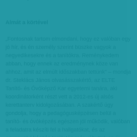
Almát a körtével
„Fontosnak tartom elmondani, hogy ez valóban egy
jó hír, és én személy szerint büszke vagyok a
negyedikesekre és a tanítókra. Reménykedem
abban, hogy ennek az eredménynek köze van
ahhoz, amit az elmúlt időszakban tettünk” – mondja
dr. Steklács János olvasásszakértő, az ELTE
Tanító- és Óvóképző Kar egyetemi tanára, aki
koordinátorként részt vett a 2012-es új alsós
kerettanterv kidolgozásában. A szakértő úgy
gondolja, hogy a pedagógusképzésen belül a
tanító- és óvóképzés egészen jól működik, valóban
a feladatra készíti fel a hallgatókat, és az