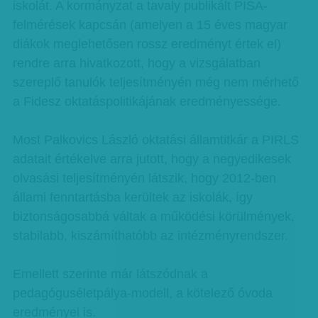
iskolát. A kormányzat a tavaly publikált PISA-
felmérések kapcsán (amelyen a 15 éves magyar
diákok meglehetősen rossz eredményt értek el)
rendre arra hivatkozott, hogy a vizsgálatban
szereplő tanulók teljesítményén még nem mérhető
a Fidesz oktatáspolitikájának eredményessége.
Most Palkovics László oktatási államtitkár a PIRLS
adatait értékelve arra jutott, hogy a negyedikesek
olvasási teljesítményén látszik, hogy 2012-ben
állami fenntartásba kerültek az iskolák, így
biztonságosabbá váltak a működési körülmények,
stabilabb, kiszámíthatóbb az intézményrendszer.
Emellett szerinte már látszódnak a
pedagóguséletpálya-modell, a kötelező óvoda
eredményei is.