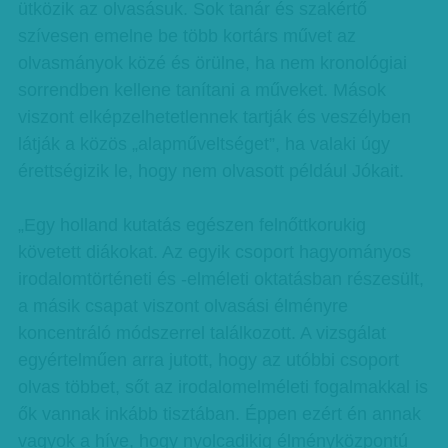
ütközik az olvasásuk. Sok tanár és szakértő
szívesen emelne be több kortárs művet az
olvasmányok közé és örülne, ha nem kronológiai
sorrendben kellene tanítani a műveket. Mások
viszont elképzelhetetlennek tartják és veszélyben
látják a közös „alapműveltséget”, ha valaki úgy
érettségizik le, hogy nem olvasott például Jókait.
„Egy holland kutatás egészen felnőttkorukig
követett diákokat. Az egyik csoport hagyományos
irodalomtörténeti és -elméleti oktatásban részesült,
a másik csapat viszont olvasási élményre
koncentráló módszerrel találkozott. A vizsgálat
egyértelműen arra jutott, hogy az utóbbi csoport
olvas többet, sőt az irodalomelméleti fogalmakkal is
ők vannak inkább tisztában. Éppen ezért én annak
vagyok a híve, hogy nyolcadikig élményközpontú