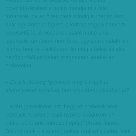
Például Gárdonyi Géza Az én falum című
novellafüzérében a tanító mondja el a falu
történetét, de az ő tekintete mindig is idegen lesz,
akár egy antropológusé, a kultúra vagy a hatalom
képviselőjéé. A viccesnek szánt mottó arra
igyekszik rámutatni: nem lehet egyszerre valaki kint
is meg bent is – miközben én mégis belső és alsó
nézőpontból próbálom megmutatni ezeket az
embereket.
– Ez a kettősség figyelhető meg a tragikus
élethelyzetek komikus, humoros ábrázolásában is?
– Miért gondolnánk azt, hogy az emberek nem
képesek nevetni a saját nyomorúságukon is? –
„Halandó létünk cukrozott epéje” (Arany János:
Bolond Istók – a szerk.) sokkal realisztikusabb, mint