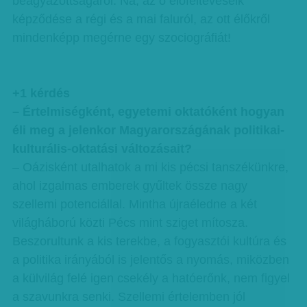
beágyazottságáról. Na, az ő előfeltevéseik
képződése a régi és a mai faluról, az ott élőkről
mindenképp megérne egy szociográfiát!
+1 kérdés
– Értelmiségként, egyetemi oktatóként hogyan
éli meg a jelenkor Magyarországának politikai-
kulturális-oktatási változásait?
– Oázisként utalhatok a mi kis pécsi tanszékünkre,
ahol izgalmas emberek gyűltek össze nagy
szellemi potenciállal. Mintha újraéledne a két
világháború közti Pécs mint sziget mítosza.
Beszorultunk a kis terekbe, a fogyasztói kultúra és
a politika irányából is jelentős a nyomás, miközben
a külvilág felé igen csekély a hatóerőnk, nem figyel
a szavunkra senki. Szellemi értelemben jól