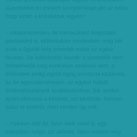
Gyerekként ön ennyire szorgalmasan járt az ivóba,
hogy aztán a krónikásuk legyen?
– Alkalomszerűen, de kamaszként dolgoztam
postásként is, előfordultam mindenfelé, meg hát
ezek a figurák elég ismertek voltak az egész
faluban. De kiábrándító leszek: a szereplők nem
feleltethetők meg konkrétan senkinek sem, a
történetek pedig egytől egyig színtiszta kitalációk,
az én agyszüleményeim, az egykor hallott
történetfoszlányok továbbszövései. Bár amikor
apám elolvasta a könyvet, azt kérdezte, honnan
tudsz te ezekről, mert minden így volt.
– Faluban nőtt fel, falun lakik most is, egy
interjúban mégis azt állította, falusi embert még