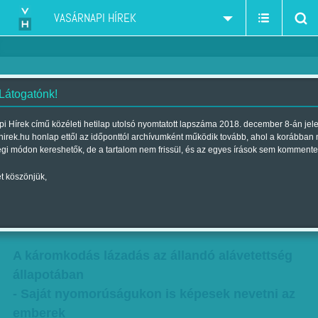
VASÁRNAPI HÍREK
 Látogatónk!
A mi kis falunk - A Szűz Mária
i Hírek című közéleti hetilap utolsó nyomtatott lapszáma 2018. december 8-án jel
hirek.hu honlap ettől az időponttól archívumként működik tovább, ahol a korábban
jegyese című novellaciklus
égi módon kereshetők, de a tartalom nem frissül, és az egyes írások sem kommente
szerzőjével, Milbacher Róberttel
t köszönjük,
beszélgettünk
Szerző:
Rácz I. Péter
| Megjelent a 2016. november 12.-i lapszámban
A káromkodás lázadás az állandó alávetettség
állapotában
- Saját nyomorúságukon is képesek nevetni az
emberek