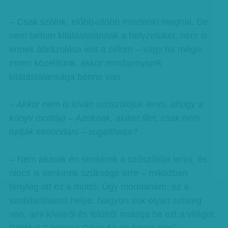
– Csak szólok: előbb-utóbb mindenki meghal. De
nem tartom kilátástalannak a helyzetüket, nem is
ennek ábrázolása volt a célom – vagy ha mégis
innen közelítünk, akkor mindannyiunk
kilátástalansága benne van.
– Akkor nem is kíván szószólójuk lenni, ahogy a
könyv mottója – Azoknak, akiket illet, csak nem
tudják elmondani – sugallhatja?
– Nem akarok én senkinek a szószólója lenni, és
nincs is senkinek szüksége erre – miközben
tényleg ott ez a mottó. Úgy mondanám: ez a
szolidaritásom helye. Nagyon sok olyan szöveg
van, ami kívülről és felülről mutatja be ezt a világot.