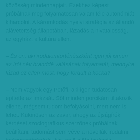
közösség mindennapjait. Ezekhez képest
próbálnak meg folyamatosan valamiféle autonómiát
kiharcolni. A káromkodás nyelvi stratégia az állandó
alávetettség állapotában, lázadás a hivatalosság,
az egyház, a kultúra ellen.
– És ön, aki irodalomtörténészként igen jól ismeri
az írói név branddé válásának folyamatát, mennyire
lázad ez ellen most, hogy fordult a kocka?
– Nem vagyok egy Petőfi, aki igen tudatosan
építette az imázsát. Sőt minden porcikám tiltakozik
ellene, mégsem tudom befolyásolni, mert nem is
lehet. Különösen az zavar, ahogy az újságírók
kérdései szociografikus szerzőnek próbálnak
beállítani, tudomást sem véve a novellák irodalmi