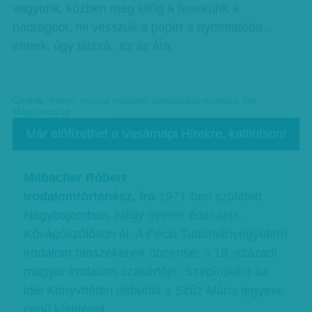
vagyunk, közben meg kilóg a fenekünk a
nadrágból, mi vesszük a papírt a nyomtatóba…
ennek, úgy látszik, ez az ára.
Címkék:
Interjú
,
magyar irodalom
,
könyvajánló-recenzió
,
Dél-
Magyarország
Már előfizethet a Vasárnapi Hírekre, kattintson!
Milbacher Róbert
irodalomtörténész, író
1971-ben született
Nagybajomban. Négy gyerek édesapja,
Kővágószőlősön él. A Pécsi Tudományegyetem
irodalom tanszékének docense; a 19. századi
magyar irodalom szakértője. Szépíróként az
idei Könyvhéten debütált a Szűz Mária jegyese
című kötetével.