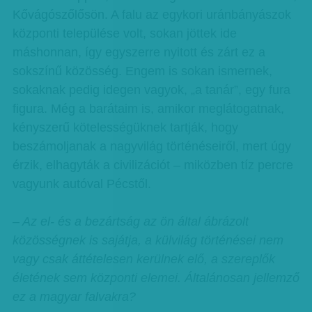
Kővágószőlősön. A falu az egykori uránbányászok
központi települése volt, sokan jöttek ide
máshonnan, így egyszerre nyitott és zárt ez a
sokszínű közösség. Engem is sokan ismernek,
sokaknak pedig idegen vagyok, „a tanár”, egy fura
figura. Még a barátaim is, amikor meglátogatnak,
kényszerű kötelességüknek tartják, hogy
beszámoljanak a nagyvilág történéseiről, mert úgy
érzik, elhagyták a civilizációt – miközben tíz percre
vagyunk autóval Pécstől.
– Az el- és a bezártság az ön által ábrázolt
közösségnek is sajátja, a külvilág történései nem
vagy csak áttételesen kerülnek elő, a szereplők
életének sem központi elemei. Általánosan jellemző
ez a magyar falvakra?