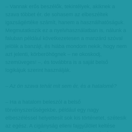
– Vannak erős beszélők, tekintélyek, akiknek a
szava többet ér, de sohasem az elbeszéltek
igazságértéke számít, hanem a használhatóságuk.
Megmutatkozik ez a nyelvhasználatban is, nálunk a
faluban például következetesen a manzárd szóval
jelölik a banzájt, és hiába mondom nekik, hogy nem
azt jelenti, körberöhögnek – ne okoskodj,
szemüveges! –, és továbbra is a saját belső
logikájuk szerint használják.
–
Az ön szava tehát mit sem ér, és a hatalomé?
– Ha a hatalom beleszól a belső
törvényszerűségekbe, például egy nagy
elbeszéléssel helyettesít sok kis történetet, szétesik
az egész. A cigányság elleni fajgyűlölet keltése