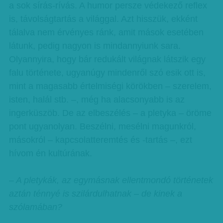
a sok sírás-rívás. A humor persze védekező reflex
is, távolságtartás a világgal. Azt hisszük, ekként
tálalva nem érvényes ránk, amit mások esetében
látunk, pedig nagyon is mindannyiunk sara.
Olyannyira, hogy bár redukált világnak látszik egy
falu története, ugyanúgy mindenről szó esik ott is,
mint a magasabb értelmiségi körökben – szerelem,
isten, halál stb. –, még ha alacsonyabb is az
ingerküszöb. De az elbeszélés – a pletyka – öröme
pont ugyanolyan. Beszélni, mesélni magunkról,
másokról – kapcsolatteremtés és -tartás –, ezt
hívom én kultúrának.
– A pletykák, az egymásnak ellentmondó történetek
aztán ténnyé is szilárdulhatnak – de kinek a
szólamában?