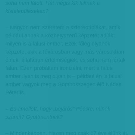
soha nem látott. Hát mégis kik laknak a
kistelepüléseken?
– Nagyon nem szeretem a sztereotípiákat, amik
például annak a közhelyszerű képzetét adják:
milyen is a falusi ember. Ezek főleg olyanok
képzete, akik a fővárosban vagy más városokban
élnek, általában értelmiségiek, és soha nem jártak
falun. Ezen próbáltam ironizálni, mert a falusi
ember ilyen is meg olyan is – például én is falusi
ember vagyok meg a Gombosszegen élő Nádas
Péter is.
– És amellett, hogy „bejárós” Pécsre, minek
számít? Gyüttmentnek?
– Mindenképpen, hiszen még csak 17 éve élünk itt,