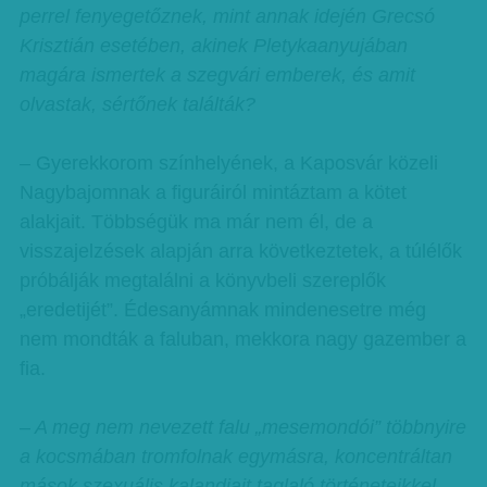
perrel fenyegetőznek, mint annak idején Grecsó
Krisztián esetében, akinek Pletykaanyujában
magára ismertek a szegvári emberek, és amit
olvastak, sértőnek találták?
– Gyerekkorom színhelyének, a Kaposvár közeli
Nagybajomnak a figuráiról mintáztam a kötet
alakjait. Többségük ma már nem él, de a
visszajelzések alapján arra következtetek, a túlélők
próbálják megtalálni a könyvbeli szereplők
„eredetijét”. Édesanyámnak mindenesetre még
nem mondták a faluban, mekkora nagy gazember a
fia.
– A meg nem nevezett falu „mesemondói” többnyire
a kocsmában tromfolnak egymásra, koncentráltan
mások szexuális kalandjait taglaló történeteikkel.