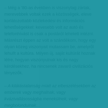
– Még a ’80-as években is viszonylag zártak,
merevebbek voltak ezek a közösségek, eleve
korlátozottabb közlekedési és információs
lehetőségekkel: kevesebb volt az autó és
telefonhívást is csak a postáról lehetett intézni.
Másrészt éppen az volt a szándékom, hogy egy
olyan közeg viszonyait mutassam be, amelyről
lehullt a kultúra. Milyen új, saját kultúrát hoznak
létre, hogyan viszonyulnak kis és nagy
kérdésekhez, ha nincsenek zavaró civilizációs
tényezők.
– A kilátástalanság miatt az elbeszélésekben az
emberek vagy meghalnak, vagy
kvázivallásosságba menekülnek, vagy
megbolondulnak…