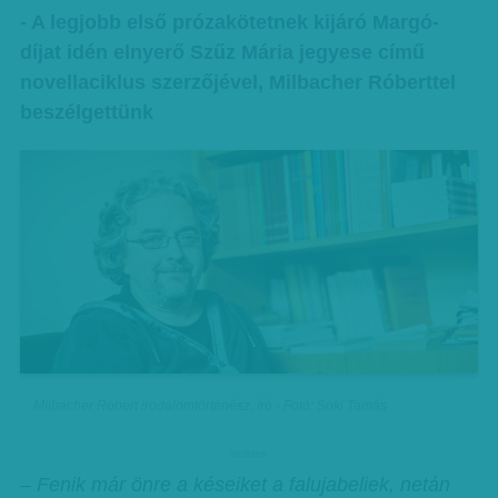
- A legjobb első prózakötetnek kijáró Margó-
díjat idén elnyerő Szűz Mária jegyese című
novellaciklus szerzőjével, Milbacher Róberttel
beszélgettünk
Milbacher Róbert irodalomtörténész, író - Fotó: Sóki Tamás
hirdetes
– Fenik már önre a késeiket a falujabeliek, netán