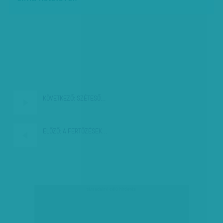
KÖVETKEZŐ:
SZÉTESŐ…
ELŐZŐ:
A FERTŐZÉSEK…
társadalmi célú hirdetés