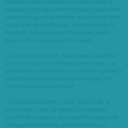
pont ilyen külső beavatkozás. A cigányság és a
magyarok közti kapcsolatot korábban a pragmatika
határozta meg, annak ellenére, hogy mindkét félen
tudtuk, vannak különbségek, amit tiszteletben is
tartottunk. Ám ebbe beleszólt a politika, amitől
tönkrement, összezavarodott az egész.
– A cifra káromkodások, trágárságok, blaszfémia –
József elcsöppen a cukormáz betlehemben –, a
szabadszájúság beemelése a szövegbe azonban a
függetlenséget jelenti a szereplők számára. De
milyen hatalmakkal szemben?
– Egy faluban a doktor, a tanár, a tsz-elnök, a
tanácselnök, a párt, az egyház személyében
realizálódik a hatalom, ők, a beszédmódjuk (miről
és hogyan lehet szólni), ami meghatározza a