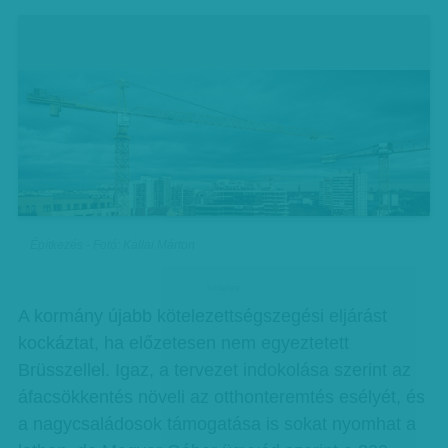
Építkezés - Fotó: Kállai Márton
hirdetes
A kormány újabb kötelezettségszegési eljárást
kockáztat, ha előzetesen nem egyeztetett
Brüsszellel. Igaz, a tervezet indokolása szerint az
áfacsökkentés növeli az otthonteremtés esélyét, és
a nagycsaládosok támogatása is sokat nyomhat a