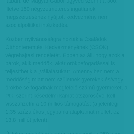
latban, de Magyar Gábor ügyvéd szerint a 300,
illetve 150 négyzetméteres ingatlanok
megszerzéséhez nyújtott kedvezmény nem
szociálpolitikai intézkedés.
Közben nyilvánosságra hozták a Családok
Otthonteremtési Kedvezményének (CSOK)
végrehajtási rendeletét. Ebben az áll, hogy azok a
párok, akik meddők, akár örökbefogadással is
teljesíthetik a „vállalásukat”. Amennyiben nem a
meddőség miatt nem születnek gyerekek és/vagy
örökbe se fogadnak megfelelő számú gyermeket, a
Ptk. szerint késedelmi kamat ötszörösével kell
visszafizetni a 10 milliós támogatást (a jelenlegi
1,35 százalékos jegybanki alapkamat mellett ez
13,8 milliót jelent).