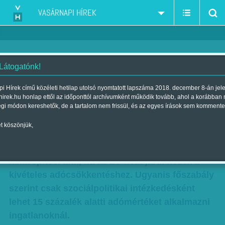
VASÁRNAPI HÍREK
 Látogatónk!
A 'szociálison' eshet hanyatt a
i Hírek című közéleti hetilap utolsó nyomtatott lapszáma 2018. december 8-án jel
hirek.hu honlap ettől az időponttól archívumként működik tovább, ahol a korábban
kormány
égi módon kereshetők, de a tartalom nem frissül, és az egyes írások sem kommente
Szerző:
(KP)
| Megjelent a 2016. január 02.-i lapszámban
t köszönjük,
Bukhatjuk az ötszázalékos, kedvezményes
lakásépítési áfát, ha az EU nem járul hozzá a
kivételes adócsökkentéshez. Ugyanis főszabály
szerint csak szociálpolitikai intézkedésként
lehet 15 százalék alatti adómértéket alkalmazni
ingatlanoknál.