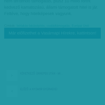
nem térítendő támogatás, plusz 10 millió forint
kedvező kamatozású, állami támogatott hitel is jár.
Feltéve, hogy hitelképesek vagyunk.
Címkék:
bérlakás-lakásépítés
,
családtámogatás
,
Európai Unió
Már előfizethet a Vasárnapi Hírekre, kattintson!
KÖVETKEZŐ:
ÜNNEPEK UTÁN - MI…
ELŐZŐ:
A NYOMOR GYERMEKEI