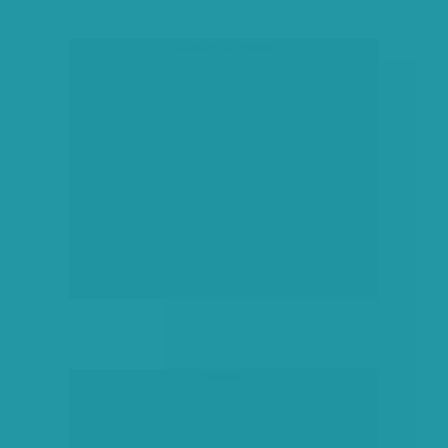
társadalmi célú hirdetés
hirdetés