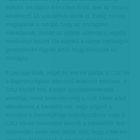
balkáni országból érkezőket érinti, akik az összes
kérelmező 16 százalékát teszik ki. Eddig mindig
megtalálták a módját, hogy az országban
maradjanak, miután az eljárás számukra negatív
eredményt hozott. De ezentúl a német hatóságok
gondoskodni fognak arról, hogy elhagyják az
országot.
Ezzel úgy tűnik, véget ért Merkel pártja, a CDU és
a Bajorországban népszerű koalíciós partnere, a
CSU közötti vita. A bajor szociáldemokraták
vezetője, Horst Seehofer még a múlt héten adott
ultimátumot a kancellárnak: vagy szigorít a
kormány a menekültügyi szabályozáson, vagy a
CSU három minisztere távozik a kabinetből. Bár
alapvetően senki nem tartott attól, hogy a Merkel-