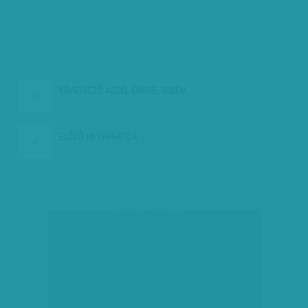
KÖVETKEZŐ:
ACZÉL ENDRE: SOSEM…
ELŐZŐ:
MI VÁRHATÓ A…
társadalmi célú hirdetés