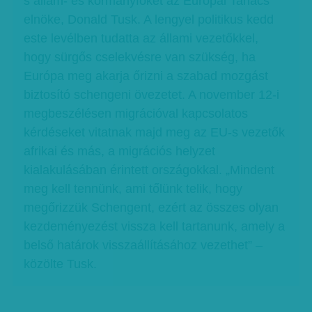
s állam- és kormányfőket az Európai Tanács
elnöke, Donald Tusk. A lengyel politikus kedd
este levélben tudatta az állami vezetőkkel,
hogy sürgős cselekvésre van szükség, ha
Európa meg akarja őrizni a szabad mozgást
biztosító schengeni övezetet. A november 12-i
megbeszélésen migrációval kapcsolatos
kérdéseket vitatnak majd meg az EU-s vezetők
afrikai és más, a migrációs helyzet
kialakulásában érintett országokkal. „Mindent
meg kell tennünk, ami tőlünk telik, hogy
megőrizzük Schengent, ezért az összes olyan
kezdeményezést vissza kell tartanunk, amely a
belső határok visszaállításához vezethet” –
közölte Tusk.