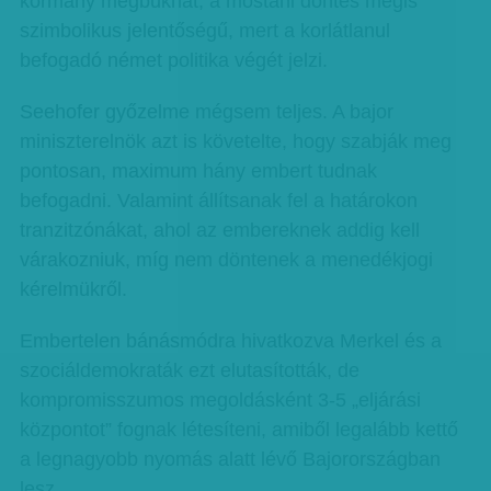
kormány megbukhat, a mostani döntés mégis
szimbolikus jelentőségű, mert a korlátlanul
befogadó német politika végét jelzi.
Seehofer győzelme mégsem teljes. A bajor
miniszterelnök azt is követelte, hogy szabják meg
pontosan, maximum hány embert tudnak
befogadni. Valamint állítsanak fel a határokon
tranzitzónákat, ahol az embereknek addig kell
várakozniuk, míg nem döntenek a menedékjogi
kérelmükről.
Embertelen bánásmódra hivatkozva Merkel és a
szociáldemokraták ezt elutasították, de
kompromisszumos megoldásként 3-5 „eljárási
központot” fognak létesíteni, amiből legalább kettő
a legnagyobb nyomás alatt lévő Bajorországban
lesz.