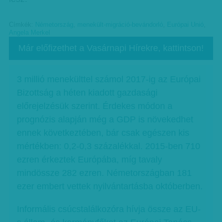
Címkék:
Németország
,
menekült-migráció-bevándorló
,
Európai Unió
,
Angela Merkel
Már előfizethet a Vasárnapi Hírekre, kattintson!
3 millió menekülttel számol 2017-ig az Európai
Bizottság a héten kiadott gazdasági
előrejelzésük szerint. Érdekes módon a
prognózis alapján még a GDP is növekedhet
ennek következtében, bár csak egészen kis
mértékben: 0,2-0,3 százalékkal. 2015-ben 710
ezren érkeztek Európába, míg tavaly
mindössze 282 ezren. Németországban 181
ezer embert vettek nyilvántartásba októberben.
Informális csúcstalálkozóra hívja össze az EU-