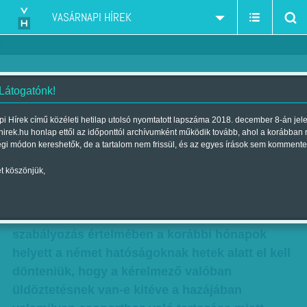
VASÁRNAPI HÍREK
 Látogatónk!
Németország: Az ajtók záródnak
i Hírek című közéleti hetilap utolsó nyomtatott lapszáma 2018. december 8-án jel
hirek.hu honlap ettől az időponttól archívumként működik tovább, ahol a korábban
Szerző:
Szűcs Ágnes
| Megjelent a 2015. november 07.-i lapszámban
égi módon kereshetők, de a tartalom nem frissül, és az egyes írások sem kommente
t köszönjük,
Jelentősen felgyorsítja Németország a
menedékjogi kérelmek elbírálását – jelentette be
Angela Merkel német kancellár. Az új
szabályozás értelmében a korábbi hónapok
helyett a német hatóságoknak hetek alatt el kell
dönteniük, hogy a kérelmező valóban
üldöztetésnek van-e kitéve a hazájában