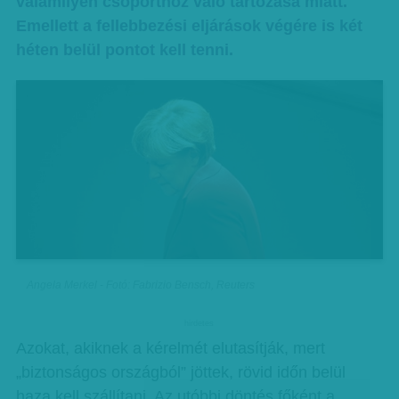
valamilyen csoporthoz való tartozása miatt.
Emellett a fellebbezési eljárások végére is két
héten belül pontot kell tenni.
Angela Merkel - Fotó: Fabrizio Bensch, Reuters
hirdetes
Azokat, akiknek a kérelmét elutasítják, mert
„biztonságos országból” jöttek, rövid időn belül
haza kell szállítani. Az utóbbi döntés főként a