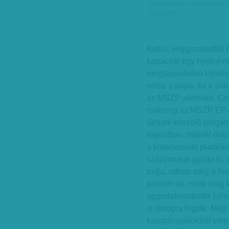
Hajdúdorogon a betonozás a k
is beszállt
Kisfiú, végigszaladtál 
kapacitál egy nyolcéves
megtaposására Ujhelyi I
vétóz a papa, és a srác
az MSZP alelnöke. Csi
csikorog az MSZP EP-k
újrázni készülő polgár
hajnalban, másfél órája
a kisteherautó platójár
szájizmokat gyúrja ki
tudja, otthon még a fü
percem se, most meg ki
aggodalmaskodik Ujhel
is dologra fogják. Meg 
kampánycélokból verbuvá