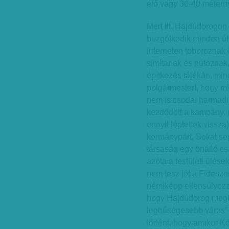
elő vagy 30-40 méterny
Mert itt, Hajdúdorogon
buzgólkodik minden útép
interneten toboroznak 
simítanak és nútoznak
építkezés tájékán, mind
polgármestert, hogy m
nem is csoda, harmadi
kezdődött a kampány, m
ennyit léptettek vissza
kormánypárt. Sokat seg
társaság egy önálló cs
azóta a testületi ülése
nem tesz jót a Fideszne
némiképp ellensúlyozza,
hogy Hajdúdorog megka
leghűségesebb város” c
történt, hogy amikor K