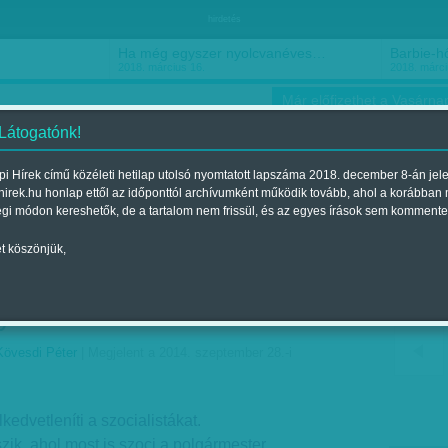
hirdetés
Ha még egyszer nyolcvanéves…
Barbie-h
2018. március 16.
2018. márci
Már előfizethet a Vasárnap
 Látogatónk!
i Hírek című közéleti hetilap utolsó nyomtatott lapszáma 2018. december 8-án jel
hirek.hu honlap ettől az időponttól archívumként működik tovább, ahol a korábban
ókusz
Szerintem
Ízlés
Sport
égi módon kereshetők, de a tartalom nem frissül, és az egyes írások sem kommente
t köszönjük,
sok illúzió, némi beton és
yóstoll
Kövesdi Péter
| Megjelent a 2014. szeptember 28.-i
edvetleníti a szocialistákat.
zik, ahol most is szoci a polgármester.