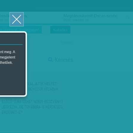
ősnők nőnapra
Megtáncoltatott Oscar-szobor
us 16.
2018. március 16.
i Hírekre, kattintson!
Kutatás
magyar
ent meg. A
start
 megjelent
Keresés
lhetőek.
stop
KÖVETKEZŐ:
FOGLALJATOK HELYET! -
IGAZOLTATTAK A BENCZÚR UTCÁBAN
ELŐZŐ:
ÚJRA LEHET NORBI-RÉSZVÉNYT
JEGYEZNI. DE TOVÁBBRA IS KÉRDÉSES,
ÉRDEMES-E?