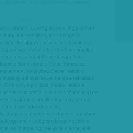
orteshadjárat - Ujhelyi István szocialista EP-képviselő
hirdetes
már a járdán? Na, száguldj rajta végig bátran! –
 forma fiút a frissiben öntött betoncsík
stván. Ne higgy neki, ne csináld, politikus! –
 tagadólag csóválja a fejét, bárhogy nógatja is
korog a kacaj a hajdúdorogi reggelben,
épviselőjének foga is. Csige Tamás, az
mester nem „látványkecsölésre” hajtott ki
 lapátolja a frissen kevert betont a talicskába
ól. És bizony a politikusi munka inkább a
, a bicepszet kevéssé. „Csak az apósom meg ne
vet sem nyírom le, annyira nincs egy szabad
derül, hogy tudok dolgozni”,
yi, hogy a kampánymeló miatt esetleg otthon
kell jegyeznünk, elég derekasan helytáll: a
lt építőbrigád úgy két és fél óra alatt állít