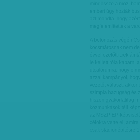
mindössze a mozi harma
embert úgy hozták bus
azt mondta, hogy azért
megfélemlítették a váro
A betonozás végén Csige
kocsmárosnak nem dero
évvel ezelőtti „reklámtá
le kellett róla kaparni 
utcafórumra, hogy elm
azzal kampányol, hogy
vezetőt választ, akkor 
szimpla hazugság és z
hiszen gyakorlatilag 
közmunkások téli képz
az MSZP EP-képviselő
célokra verte el, amir
csak stadionépítésre 13