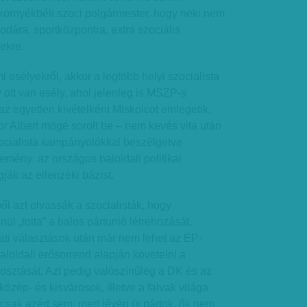
örnyékbéli szoci polgármester, hogy neki nem
zodára, sportközpontra, extra szociális
ekre.
 esélyekről, akkor a legtöbb helyi szocialista
y ott van esély, ahol jelenleg is MSZP-s
az egyetlen kivételként Miskolcot emlegetik,
or Albert mögé sorolt be – nem kevés vita után
szocialista kampányolókkal beszélgetve
emény: az országos baloldali politikai
ják az ellenzéki bázist.
ől azt olvassák a szocialisták, hogy
l „tolta” a balos pártunió létrehozását,
ti választások után már nem lehet az EP-
aloldali erősorrend alapján követelni a
aosztását. Azt pedig valószínűleg a DK és az
 közép- és kisvárosok, illetve a falvak világa
csak azért sem, mert lévén új pártok, ők nem