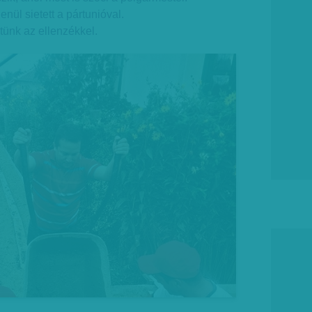
nül sietett a pártunióval.
ünk az ellenzékkel.