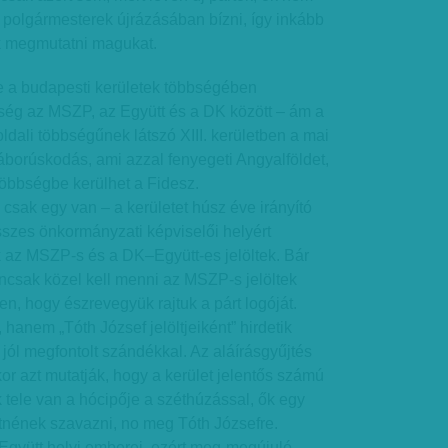
 polgármesterek újrázásában bízni, így inkább
k megmutatni magukat.
 a budapesti kerületek többségében
ség az MSZP, az Együtt és a DK között – ám a
ldali többségűnek látszó XIII. kerületben a mai
háborúskodás, ami azzal fenyegeti Angyalföldet,
öbbségbe kerülhet a Fidesz.
is csak egy van – a kerületet húsz éve irányító
sszes önkormányzati képviselői helyért
k az MSZP-s és a DK–Együtt-es jelöltek. Bár
ncsak közel kell menni az MSZP-s jelöltek
en, hogy észrevegyük rajtuk a párt logóját.
 hanem „Tóth József jelöltjeiként” hirdetik
 jól megfontolt szándékkal. Az aláírásgyűjtés
or azt mutatják, hogy a kerület jelentős számú
 tele van a hócipője a széthúzással, ők egy
retnének szavazni, no meg Tóth Józsefre.
Együtt helyi emberei, ezért meg-megújuló