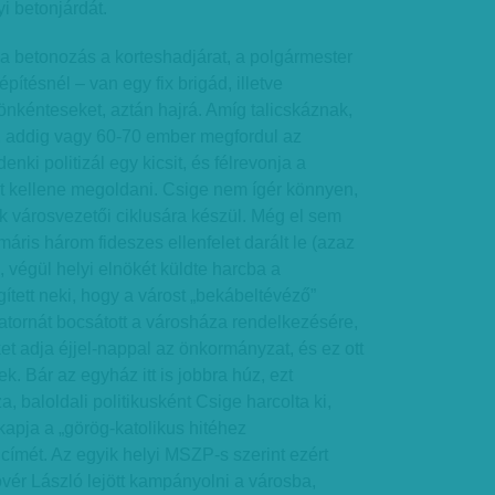
i betonjárdát.
 a betonozás a korteshadjárat, a polgármester
ítésnél – van egy fix brigád, illetve
önkénteseket, aztán hajrá. Amíg talicskáznak,
, addig vagy 60-70 ember megfordul az
enki politizál egy kicsit, és félrevonja a
it kellene megoldani. Csige nem ígér könnyen,
k városvezetői ciklusára készül. Még el sem
áris három fideszes ellenfelet darált le (azaz
), végül helyi elnökét küldte harcba a
ített neki, hogy a várost „bekábeltévéző”
atornát bocsátott a városháza rendelkezésére,
ket adja éjjel-nappal az önkormányzat, és ez ott
k. Bár az egyház itt is jobbra húz, ezt
 baloldali politikusként Csige harcolta ki,
pja a „görög-katolikus hitéhez
ímét. Az egyik helyi MSZP-s szerint ezért
övér László lejött kampányolni a városba,