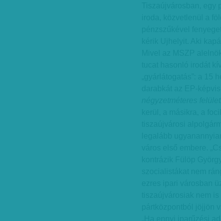
Tiszaújvárosban, egy 
iroda, közvetlenül a fö
pénzszűkével fenyege
kérik Ujhelyit. Aki kap
Mivel az MSZP alelnök
tucat hasonló irodát kí
„gyárlátogatás”: a 15 
darabkát az EP-képvise
négyzetméteres felület
kerül, a másikra, a fo
tiszaújvárosi alpolgárm
legalább ugyanannyian
város első embere. „Cs
kontrázik Fülöp György 
szocialistákat nem rá
ezres ipari városban ü
tiszaújvárosiak nem is
pártközpontból jöjjön 
„Ha ennyi iparűzési a