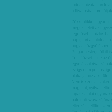
tudnak hivatalban lévő
a fővárosban próbáljá
Zökkenőkkel ugyan, de
megszületett az egyez
legerősebb, biztos balo
napig tart a baloldali 
hogy a közgyűlésben t
Polgármesterjelölt itt 
Tóth József –, de az ö
egymással rivalizálna
ez így nem pontos: ige
plakátjaihoz a kerületb
Nem is szocialistaként,
magukat, nyilván előre
tapasztalatai ugyanakk
baloldali szavazójának
ellenzéki jelöltre sze
Tudják ezt a DK és az 