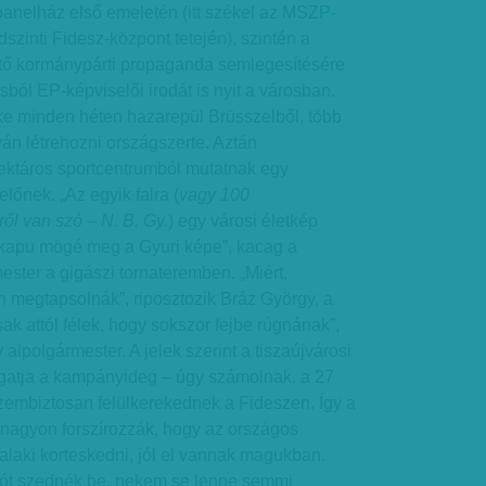
panelház első emeletén (itt székel az MSZP-
ldszinti Fidesz-központ tetején), szintén a
tő kormánypárti propaganda semlegesítésére
ásból EP-képviselői irodát is nyit a városban.
e minden héten hazarepül Brüsszelből, több
ván létrehozni országszerte. Aztán
hektáros sportcentrumból mutatnak egy
lőnek. „Az egyik falra (
vagy 100
ről van szó – N. B. Gy.
) egy városi életkép
cikapu mögé meg a Gyuri képe”, kacag a
ester a gigászi tornateremben. „Miért,
 megtapsolnák”, riposztozik Bráz György, a
ak attól félek, hogy sokszor fejbe rúgnának”,
alpolgármester. A jelek szerint a tiszaújvárosi
ngatja a kampányideg – úgy számolnak, a 27
zembiztosan felülkerekednek a Fideszen. Így a
 nagyon forszírozzák, hogy az országos
valaki korteskedni, jól el vannak magukban.
dót szednék be, nekem se lenne semmi