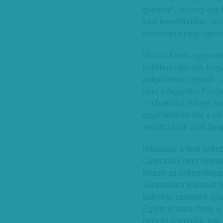
gondom”, búsong egy k
futja termálfürdőre, us
kiadásokra meg egyeb
Ha szó kerül a győzelmi
politikus egyetért, hog
polgármester regnál – 
ahol a független Pászt
– a baloldal. A helyi 
egyöntetűnek hat a vél
alkudozások csak farag
Ráadásul a fenti jelekb
Gyurcsány nem véletlenü
hiszen az önkormányza
voksoláskor kialakult b
baloldali szerepek újr
Együtt is tudja, hogy a
nem az ő terepük, már 