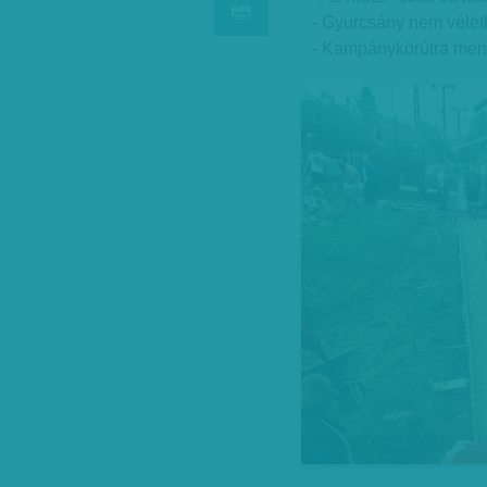
- Gyurcsány nem véletle
- Kampánykörútra ment