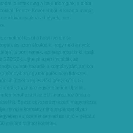
dát töltötték meg a hajdúdorogiak, a többi
zokkal. Persze Kövér ebből is kivágta magát,
 nem kíváncsiak rá a helyiek, mert
st.
 molinót feszít a helyi ivó elé (a
gál), és azon élcelődik, hogy neki a nyolc
blája” is pont remek, azt teszi most is ki, csak
az SZDSZ-t. Ujhelyit azért invitálták az
ondja, durván hazudik a kormánypárt, amikor
 amennyiben egy település nem fideszes
búcsút inthet a fejlesztési pénzeknek. Ez
sarolás, fogalmaz egyértelműen Ujhelyi,
minden beruházást az EU finanszíroz (még a
ését is). Egész egyszerűen azért, magyarázza
je, mivel a kormány minden pénzét olyan
e egyetlen eurócentet sem ad az unió – például
0 milliárd forintot költenek.