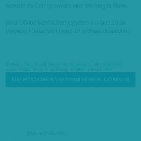
nevezte és Comey zavara ellenére meg is ölelte.
(Avar János kapcsolódó jegyzete a május 20-án
megjelent Vasárnapi Hírek 12. oldalán olvasható.)
Címkék:
USA
,
Donald Trump - republikánus - elnök - 2016 USA
,
Szaúd-Arábia
,
Izrael
,
Olaszország
,
Belgium
,
Európai Unió
Már előfizethet a Vasárnapi Hírekre, kattintson!
KÖVETKEZŐ:
HASZNOS…