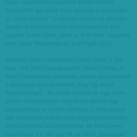
hátra: csütörtökön megbízták Robert Mueller
egykori FBI-igazgatót, hogy vezesse a nyomozást
az „orosz ügyben”. A csendes, alapos és pártatlan
Mueller a kommentátorok szerint garancia arra,
hogyha Trump sáros, akkor az ki is derül. Ha pedig
nem, akkor Muellernek azt is el fogják hinni.
Eközben színes részletekben sincs hiány: a The
New York Times riportja szerint James Comey az
elmúlt hónapokban tudatosan próbált távol maradni
a társaságát kereső elnöktől, hogy így őrizze
függetlenségét – és annak látszatát is. Egy ízben,
amikor mindenképpen meg kellett jelennie egy
rendezvényen az Ovális Irodában, a hírek szerint
kék öltönyében próbált a kék függönyhöz húzódni,
hátha beleolvad a környezetébe, és Trump nem
veszi észre. Ez nem így lett: az elnök „barátjának”