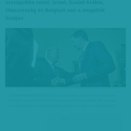
országokba vezet: Izrael, Szaúd-Arábia,
Olaszország és Belgium van a megállók
listáján.
A kényelmetlen találkozás a Fehér Házban: James Comey (jobbra)
próbált a függönyhöz húzódva beolvadni környezetébe, ám Donald
Trump észrevette, magához hívta, és még a hátát is „meglapogatta”
hirdetes