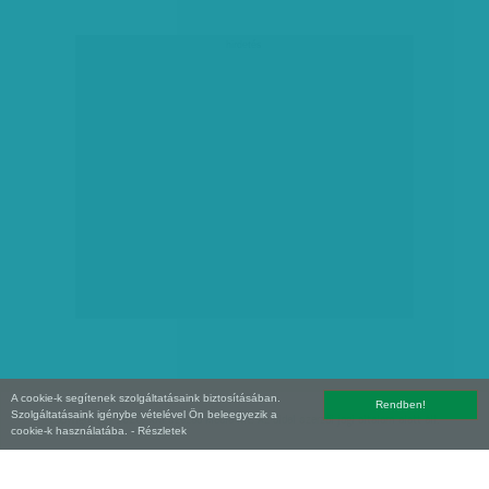
hirdetés
A cookie-k segítenek szolgáltatásaink biztosításában.
Rendben!
Szolgáltatásaink igénybe vételével Ön beleegyezik a
Copyright (C) 2026, XXI század Média Kft. Az oldal szerzői jogi oltalom alatt áll.
cookie-k használatába.
- Részletek