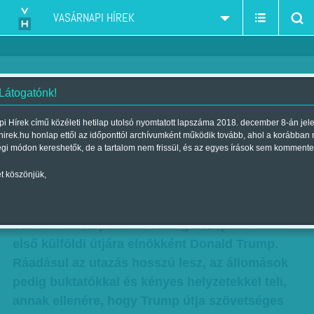
VASÁRNAPI HÍREK
 Látogatónk!
Kínos: Hiába bujkált, Trump
i Hírek című közéleti hetilap utolsó nyomtatott lapszáma 2018. december 8-án jel
hirek.hu honlap ettől az időponttól archívumként működik tovább, ahol a korábban
hátbaveregetése utolérte
égi módon kereshetők, de a tartalom nem frissül, és az egyes írások sem kommente
Szerző:
Munkatársunktól
| Megjelent a 2017. május 20.-i lapszámban
t köszönjük,
Bujkált Trump elől az FBI-igazgató - Évtizedek
óta nem látott politikai válság közepette indult
első külföldi útjára elnökként Donald Trump.
Ráadásul az utazás hosszú lesz, az állomások
pedig buktatókkal és kényes helyzetekkel teli,
annak ellenére, hogy Trump útja szövetséges