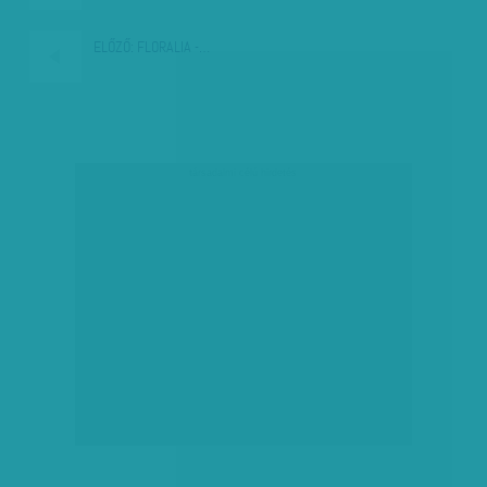
ELŐZŐ:
FLORALIA -…
társadalmi célú hirdetés