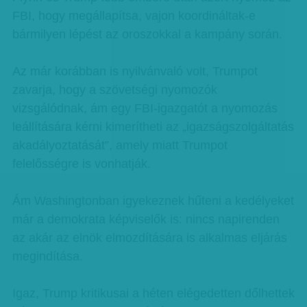
FBI, hogy megállapítsa, vajon koordináltak-e
bármilyen lépést az oroszokkal a kampány során.
Az már korábban is nyilvánvaló volt, Trumpot
zavarja, hogy a szövetségi nyomozók
vizsgálódnak, ám egy FBI-igazgatót a nyomozás
leállítására kérni kimerítheti az „igazságszolgáltatás
akadályoztatását”, amely miatt Trumpot
felelősségre is vonhatják.
Ám Washingtonban igyekeznek hűteni a kedélyeket
már a demokrata képviselők is: nincs napirenden
az akár az elnök elmozdítására is alkalmas eljárás
megindítása.
Igaz, Trump kritikusai a héten elégedetten dőlhettek