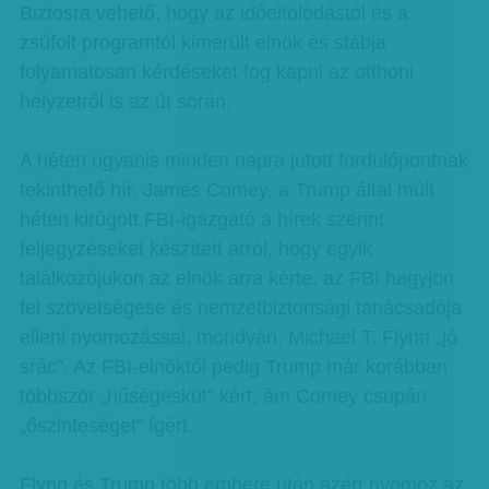
Biztosra vehető, hogy az időeltolódástól és a
zsúfolt programtól kimerült elnök és stábja
folyamatosan kérdéseket fog kapni az otthoni
helyzetről is az út során.
A héten ugyanis minden napra jutott fordulópontnak
tekinthető hír. James Comey, a Trump által múlt
héten kirúgott FBI-igazgató a hírek szerint
feljegyzéseket készített arról, hogy egyik
találkozójukon az elnök arra kérte, az FBI hagyjon
fel szövetségese és nemzetbiztonsági tanácsadója
elleni nyomozással, mondván, Michael T. Flynn „jó
srác”. Az FBI-elnöktől pedig Trump már korábban
többször „hűségesküt” kért, ám Comey csupán
„őszinteséget” ígért.
Flynn és Trump több embere után azért nyomoz az