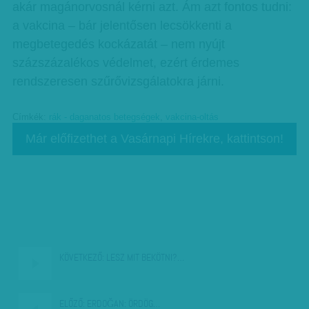
akár magánorvosnál kérni azt. Ám azt fontos tudni:
a vakcina – bár jelentősen lecsökkenti a
megbetegedés kockázatát – nem nyújt
százszázalékos védelmet, ezért érdemes
rendszeresen szűrővizsgálatokra járni.
Címkék:
rák - daganatos betegségek
,
vakcina-oltás
Már előfizethet a Vasárnapi Hírekre, kattintson!
KÖVETKEZŐ:
LESZ MIT BEKÖTNI?…
ELŐZŐ:
ERDOĞAN: ÖRDÖG…