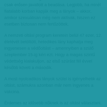
csak erősen javallott a beadása. Legjobb, ha minél
fiatalabb korban kapják meg a lányok – akkor,
amikor szexuálisan még nem aktívak, hiszen ez
esetben biztosan nem fertőzöttek.
A nemzeti oltási program keretein belül 47 ezer, 12.
életévét betöltött, hetedikes lány kaphatja meg
ingyenesen a védőoltást – amennyiben a szülő
szeptember 15-ig kéri ezt. Hogy a magas szintű
védettség kialakuljon, az első szúrást fél évvel
később követi a második.
A most nyolcadikos lányok szülei is igényelhetik az
oltást, számukra azonban már nem ingyenes a
vakcina.
Érdemes az idősebb nőknek is az oltást választani,