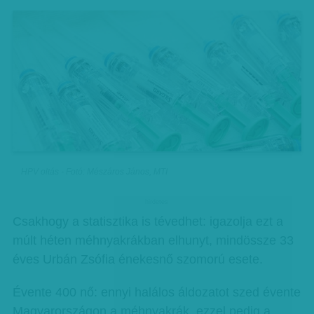
HPV oltás - Fotó: Mészáros János, MTI
hirdetes
Csakhogy a statisztika is tévedhet: igazolja ezt a
múlt héten méhnyakrákban elhunyt, mindössze 33
éves Urbán Zsófia énekesnő szomorú esete.
Évente 400 nő: ennyi halálos áldozatot szed évente
Magyarországon a méhnyakrák, ezzel pedig a