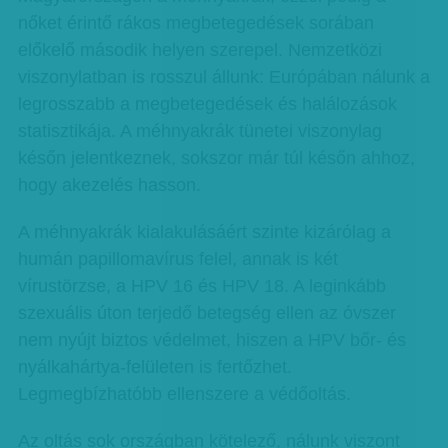
nőket érintő rákos megbetegedések sorában
előkelő második helyen szerepel. Nemzetközi
viszonylatban is rosszul állunk: Európában nálunk a
legrosszabb a megbetegedések és halálozások
statisztikája. A méhnyakrák tünetei viszonylag
későn jelentkeznek, sokszor már túl későn ahhoz,
hogy akezelés hasson.
A méhnyakrák kialakulásáért szinte kizárólag a
humán papillomavírus felel, annak is két
vírustörzse, a HPV 16 és HPV 18. A leginkább
szexuális úton terjedő betegség ellen az óvszer
nem nyújt biztos védelmet, hiszen a HPV bőr- és
nyálkahártya-felületen is fertőzhet.
Legmegbízhatóbb ellenszere a védőoltás.
Az oltás sok országban kötelező, nálunk viszont