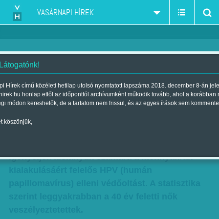
VASÁRNAPI HÍREK
 Látogatónk!
Csak két oltás - három hétig
i Hírek című közéleti hetilap utolsó nyomtatott lapszáma 2018. december 8-án jel
hirek.hu honlap ettől az időponttól archívumként működik tovább, ahol a korábban
még igényelhetik a szülők
égi módon kereshetők, de a tartalom nem frissül, és az egyes írások sem kommente
Szerző:
Hardi Judit
| Megjelent a 2014. augusztus 24.-i lapszámban
t köszönjük,
Három hetük van még a szülőknek, hogy
igényeljék kislányuk számára a méhnyakrák
kialakulásáért felelős HPV (humán
papillomavírus) elleni védőoltást. A statisztika
szerint leggyakrabban a 40 év feletti nők
veszélyeztetettek.