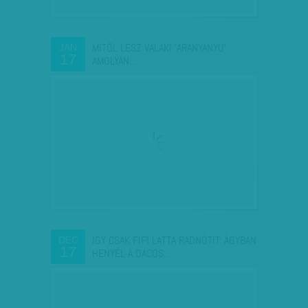
MITŐL LESZ VALAKI 'ARANYANYU',
JAN
17
AMOLYAN…
ÍGY CSAK FIFI LÁTTA RADNÓTIT: ÁGYBAN
DEC
17
HENYÉL A DACOS…