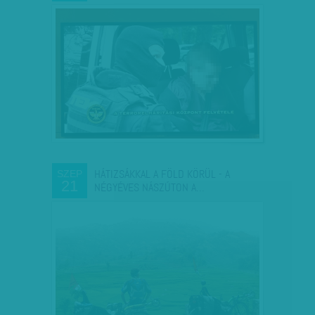
HÁTIZSÁKKAL A FÖLD KÖRÜL - A
SZEP
21
NÉGYÉVES NÁSZÚTON A…