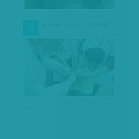
FIZET VAGY OLTAT, AZ ITT A KÉRDÉS
AUG
15
hirdetés