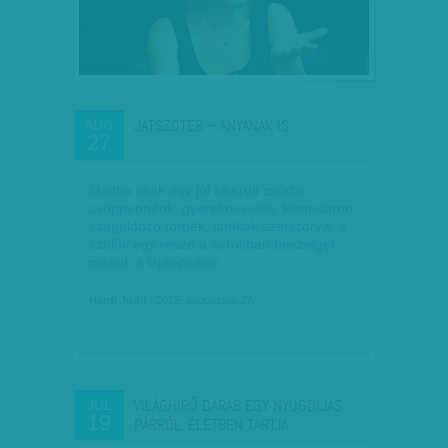
JÁTSZÓTÉR – ANYÁNAK IS
AUG
27
Mintha csak egy jól sikerült zsúrba
csöppennénk: gyereknevetés, kismotoron
száguldozó törpék, játékok szétszórva, a
szülők egy része a sarokban beszélget,
mások a laptopjukon…
Hardi Judit
| 2015. augusztus 27.
VILÁGHÍRŰ DARAB EGY NYUGDÍJAS
JÚL
19
PÁRRÓL: ÉLETBEN TARTJA…