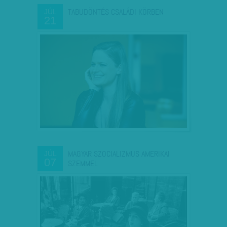
TABUDÖNTÉS CSALÁDI KÖRBEN
JÚL
21
MAGYAR SZOCIALIZMUS AMERIKAI
JÚL
07
SZEMMEL