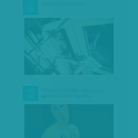
VERSENY A BÉRLETÉRT
JÚL
25
TRÉFÁLKOZÓ ZSENI - MODIGLIANI,
JÚL
06
MAGYAR NEMZETI GALÉRIA