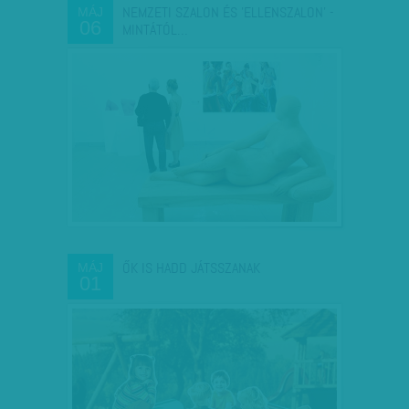
NEMZETI SZALON ÉS 'ELLENSZALON' -
MÁJ
06
MINTÁTÓL…
ŐK IS HADD JÁTSSZANAK
MÁJ
01