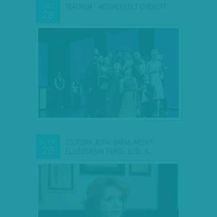
TEÁTRUM - MEGHEKKELT OPERETT
OKT
28
CSÚCSRA JUTNI BÁRMI ÁRON?
SZEP
28
ELSŐSORBAN ERRŐL SZÓL A…