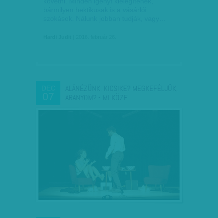
követni. Minden igényt kielégítenek,
bármilyen hektikusak is a vásárlói
szokások. Nálunk jobban tudják, vagy…
Hardi Judit
| 2016. február 26.
ALÁNÉZÜNK, KICSIKE? MEGKEFÉLJÜK,
DEC
07
ARANYOM? - MI KÖZE…