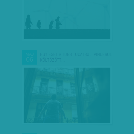
EGY ESET A TÖBB TUCATBÓL: PINCÉBŐL
MÁJ
06
KÖLTÖZÖTT…