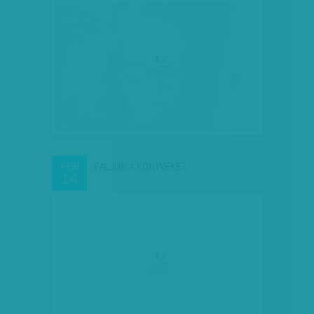
FALJUK A KÖNYVEKET
FEB
14