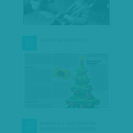
AJÁNDÉK HATÁROK NÉLKÜL
DEC
13
ROBBANTÁS A TERÉZ KÖRÚTON -
OKT
27
RENDŐRGYILKOSSÁG BŐNYBEN…