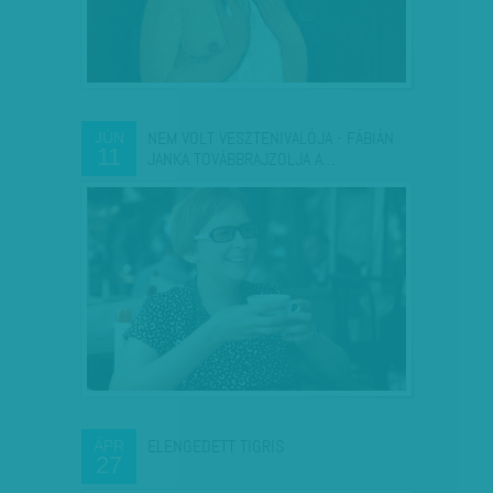
NEM VOLT VESZTENIVALÓJA - FÁBIÁN
JÚN
11
JANKA TOVÁBBRAJZOLJA A…
ELENGEDETT TIGRIS
ÁPR
27