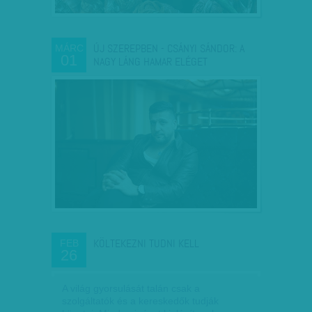
ÚJ SZEREPBEN - CSÁNYI SÁNDOR: A
MÁRC
01
NAGY LÁNG HAMAR ELÉGET
KÖLTEKEZNI TUDNI KELL
FEB
26
A világ gyorsulását talán csak a
szolgáltatók és a kereskedők tudják