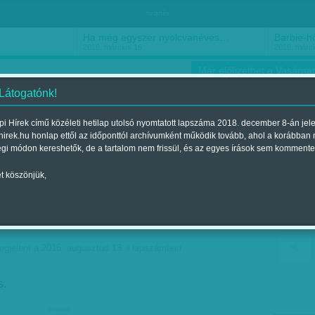
hirdetés
Ha még egyszer nyolcvanéves…
Barbie-h
2018. március 16.
2018. márci
Már előfizethet a Vasárnap
 Látogatónk!
i Hírek című közéleti hetilap utolsó nyomtatott lapszáma 2018. december 8-án jel
hirek.hu honlap ettől az időponttól archívumként működik tovább, ahol a korábban
ókusz
Szerintem
Ízlés
Sport
égi módon kereshetők, de a tartalom nem frissül, és az egyes írások sem kommente
t köszönjük,
dnak költeni a gyerekre,
esz rá az iskolakezdéshez
egjelent a 2016. augusztus 13.-i lapszámban
s.
hirdetes