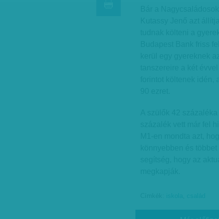
Bár a Nagycsaládosok
Kutassy Jenő azt állít
tudnak költeni a gyere
Budapest Bank friss fe
kerül egy gyereknek az
tanszereire a két évvel 
forintot költenek idén,
90 ezret.
A szülők 42 százaléka
százalék vett már fel 
M1-en mondta azt, ho
könnyebben és többet 
segítség, hogy az aktu
megkapják.
Címkék:
iskola
,
család