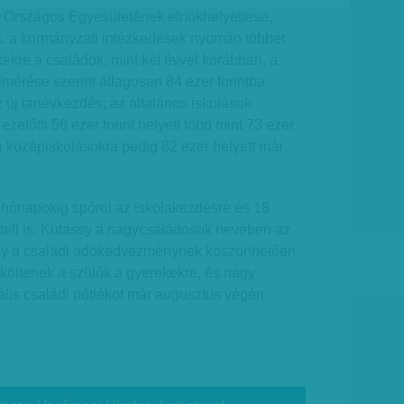
 Országos Egyesületének elnökhelyettese,
ja, a kormányzati intézkedések nyomán többet
kekre a családok, mint két évvel korábban, a
lmérése szerint átlagosan 84 ezer forintba
 új tanévkezdés; az általános iskolások
ezelőtti 56 ezer forint helyett több mint 73 ezer
 a középiskolásokra pedig 82 ezer helyett már
 hónapokig spórol az iskolakezdésre és 18
hitelt is. Kutassy a nagycsaládosok nevében az
gy a családi adókedvezménynek köszönhetően
költenek a szülők a gyerekekre, és nagy
ális családi pótlékot már augusztus végén