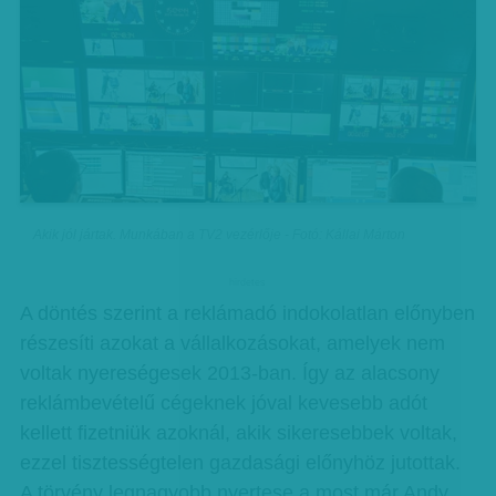
Akik jól jártak. Munkában a TV2 vezérlője - Fotó: Kállai Márton
hirdetes
A döntés szerint a reklámadó indokolatlan előnyben
részesíti azokat a vállalkozásokat, amelyek nem
voltak nyereségesek 2013-ban. Így az alacsony
reklámbevételű cégeknek jóval kevesebb adót
kellett fizetniük azoknál, akik sikeresebbek voltak,
ezzel tisztességtelen gazdasági előnyhöz jutottak.
A törvény legnagyobb nyertese a most már Andy