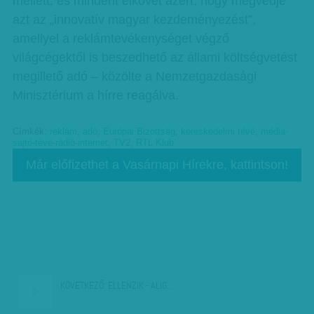
mellett, és mindent elkövet azért, hogy megvédje
azt az „innovatív magyar kezdeményezést”,
amellyel a reklámtevékenységet végző
világcégektől is beszedhető az állami költségvetést
megillető adó – közölte a Nemzetgazdasági
Minisztérium a hírre reagálva.
Címkék:
reklám
,
adó
,
Európai Bizottság
,
kereskedelmi tévé
,
média-
sajtó-tévé-rádió-internet
,
TV2
,
RTL Klub
Már előfizethet a Vasárnapi Hírekre, kattintson!
KÖVETKEZŐ:
ELLENZIK - ALIG…