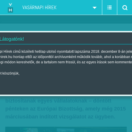
VASÁRNAPI HÍREK
 Látogatónk!
Elkaszálták a reklámadót
i Hírek című közéleti hetilap utolsó nyomtatott lapszáma 2018. december 8-án jel
hirek.hu honlap ettől az időponttól archívumként működik tovább, ahol a korábban
Szerző:
F. Szabó Kata
| Megjelent a 2016. november 05.-i lapszámban
égi módon kereshetők, de a tartalom nem frissül, és az egyes írások sem kommente
t köszönjük,
A magyar reklámadó sérti az állami támogatásra
vonatkozó uniós szabályokat, mivel az abban
alkalmazott progresszív adókulcsok előnyt
biztosítanak egyes vállalatoknak – döntött
pénteken az Európai Bizottság, amely még 2015
márciusában indított vizsgálatot az ügyben.