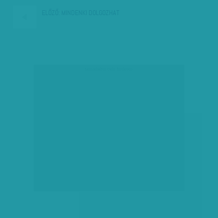
ELŐZŐ:
MINDENKI DOLGOZHAT
társadalmi célú hirdetés