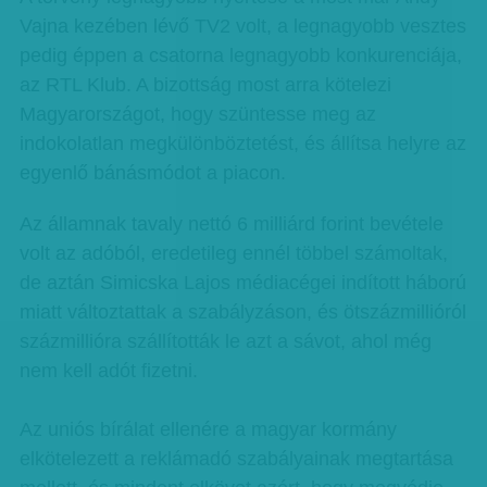
Vajna kezében lévő TV2 volt, a legnagyobb vesztes
pedig éppen a csatorna legnagyobb konkurenciája,
az RTL Klub. A bizottság most arra kötelezi
Magyarországot, hogy szüntesse meg az
indokolatlan megkülönböztetést, és állítsa helyre az
egyenlő bánásmódot a piacon.
Az államnak tavaly nettó 6 milliárd forint bevétele
volt az adóból, eredetileg ennél többel számoltak,
de aztán Simicska Lajos médiacégei indított háború
miatt változtattak a szabályzáson, és ötszázmillióról
százmillióra szállították le azt a sávot, ahol még
nem kell adót fizetni.
Az uniós bírálat ellenére a magyar kormány
elkötelezett a reklámadó szabályainak megtartása