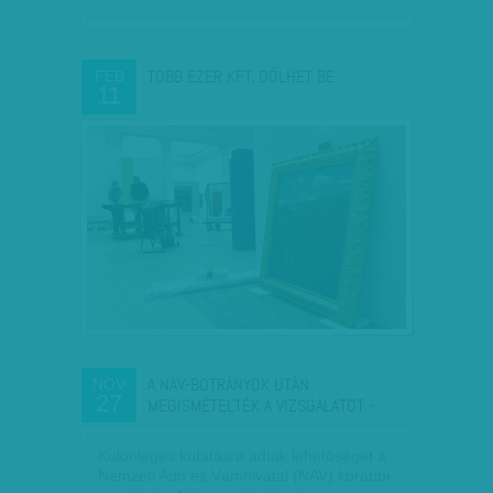
TÖBB EZER KFT. DŐLHET BE
FEB
11
A NAV-BOTRÁNYOK UTÁN
NOV
27
MEGISMÉTELTÉK A VIZSGÁLATOT -…
Különleges kutatásra adtak lehetőséget a
Nemzeti Adó és Vámhivatal (NAV) korábbi