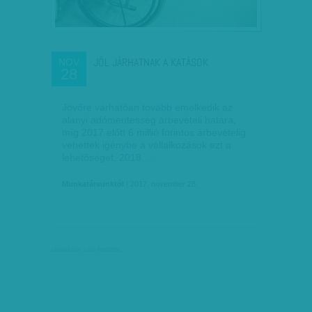
JÓL JÁRHATNAK A KATÁSOK
NOV
28
Jövőre várhatóan tovább emelkedik az
alanyi adómentesség árbevételi határa,
míg 2017 előtt 6 millió forintos árbevételig
vehették igénybe a vállalkozások ezt a
lehetőséget, 2018.…
Munkatársunktól
| 2017. november 28.
társadalmi célú hirdetés