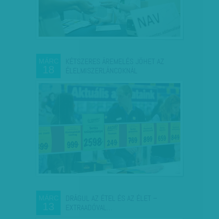
KÉTSZERES ÁREMELÉS JÖHET AZ
MÁRC
18
ÉLELMISZERLÁNCOKNÁL
DRÁGUL AZ ÉTEL ÉS AZ ÉLET –
MÁRC
13
EXTRAADÓVAL…