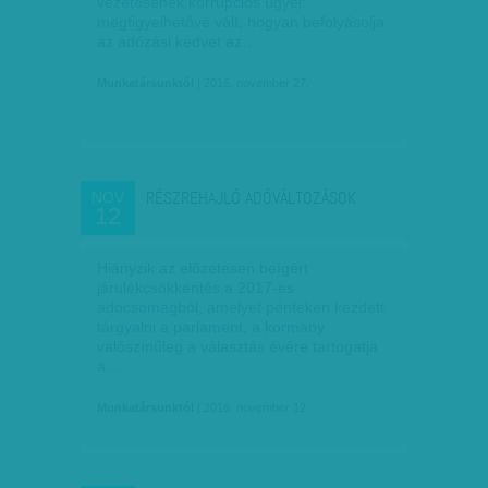
vezetésének korrupciós ügyei:
megfigyelhetővé vált, hogyan befolyásolja
az adózási kedvet az…
Munkatársunktól
| 2016. november 27.
RÉSZREHAJLÓ ADÓVÁLTOZÁSOK
NOV
12
Hiányzik az előzetesen beígért
járulékcsökkentés a 2017-es
adócsomagból, amelyet pénteken kezdett
tárgyalni a parlament, a kormány
valószínűleg a választás évére tartogatja
a…
Munkatársunktól
| 2016. november 12.