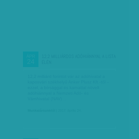
12,2 MILLIÁRDOS ADÓHIÁNNYAL A LISTA
ÁPR
24
ÉLÉN
12,2 milliárd forintot vár az adóhivatal a
kaposvári székhelyű Anker Plusz Kft.-től –
ezzel, a bírsággal és kamattal növelt
adóhiánnyal a Nemzeti Adó- és
Vámhivatal (NAV)…
Munkatársunktól
| 2017. április 24.