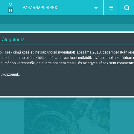
VASÁRNAPI HÍREK
 Látogatónk!
adó
szűkítés:
i Hírek című közéleti hetilap utolsó nyomtatott lapszáma 2018. december 8-án jel
hirek.hu honlap ettől az időponttól archívumként működik tovább, ahol a korábban
égi módon kereshetők, de a tartalom nem frissül, és az egyes írások sem kommente
t köszönjük,
FÁJDALOMMENTES ADÓCSÖKKENTÉS
FEB
02