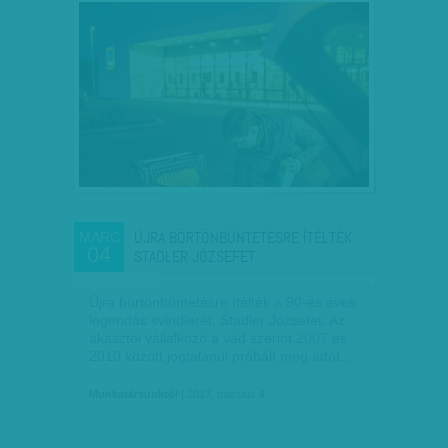
ÚJRA BÖRTÖNBÜNTETÉSRE ÍTÉLTÉK
MÁRC
04
STADLER JÓZSEFET
Újra börtönbüntetésre ítélték a 90-es évek
legendás svindlerét, Stadler Józsefet. Az
akasztói vállalkozó a vád szerint 2007 és
2010 között jogtalanul próbált meg adót…
Munkatársunktól
| 2017. március 4.