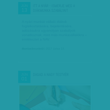
ITT A NYÁR - ISMERJE MEG A
JÚN
13
DIÁKMUNKA SZABÁLYAIT
A nyári munkát vállaló diákok
foglalkoztatására, bejelentésére,
adózásukra ugyanolyan szabályok
vonatkoznak, mint más munkavállalókra –
emlékeztet a NAV.
Munkatársunktól
| 2017. június 13.
DAGAD A NAGY TESTVÉR
JÚN
01