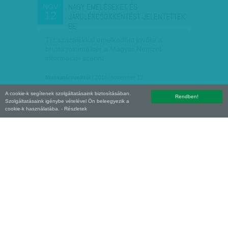
NAGY EMELÉSEKET ÉS
NOV
12
JÁRULÉKCSÖKKENTÉST JELENTETTEK
BE
Tíz százalékkal emelkedhet jövőre a
bruttó minimálbér a Magyar Nemzet
információi szerint.
Munkatársunktól
| 2016. november 12.
A cookie-k segítenek szolgáltatásaink biztosításában.
Rendben!
Szolgáltatásaink igénybe vételével Ön beleegyezik a
cookie-k használatába.
- Részletek
ELKASZÁLTÁK A REKLÁMADÓT
NOV
05
A magyar reklámadó sérti az állami
támogatásra vonatkozó uniós szabályokat,
mivel az abban alkalmazott progresszív
adókulcsok előnyt biztosítanak egyes
vállalatoknak – döntött…