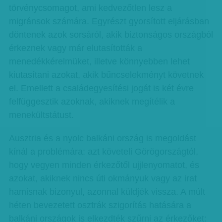
törvénycsomagot, ami kedvezőtlen lesz a
migránsok számára. Egyrészt gyorsított eljárásban
döntenek azok sorsáról, akik biztonságos országból
érkeznek vagy már elutasították a
menedékkérelmüket, illetve könnyebben lehet
kiutasítani azokat, akik bűncselekményt követnek
el. Emellett a családegyesítési jogát is két évre
felfüggesztik azoknak, akiknek megítélik a
menekültstátust.
Ausztria és a nyolc balkáni ország is megoldást
kínál a problémára: azt követeli Görögországtól,
hogy vegyen minden érkezőtől ujjlenyomatot, és
azokat, akiknek nincs úti okmányuk vagy az irat
hamisnak bizonyul, azonnal küldjék vissza. A múlt
héten bevezetett osztrák szigorítás hatására a
balkáni országok is elkezdték szűrni az érkezőket: