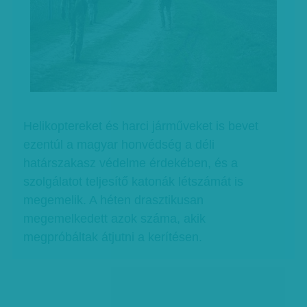
Helikoptereket és harci járműveket is bevet
ezentúl a magyar honvédség a déli
határszakasz védelme érdekében, és a
szolgálatot teljesítő katonák létszámát is
megemelik. A héten drasztikusan
megemelkedett azok száma, akik
megpróbáltak átjutni a kerítésen.