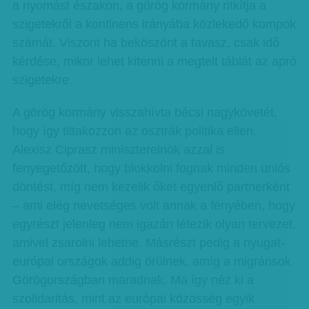
a nyomást északon, a görög kormány ritkítja a
szigetekről a kontinens irányába közlekedő kompok
számát. Viszont ha beköszönt a tavasz, csak idő
kérdése, mikor lehet kitenni a megtelt táblát az apró
szigetekre.
A görög kormány visszahívta bécsi nagykövetét,
hogy így tiltakozzon az osztrák politika ellen.
Alexisz Ciprasz miniszterelnök azzal is
fenyegetőzött, hogy blokkolni fognak minden uniós
döntést, míg nem kezelik őket egyenlő partnerként
– ami elég nevetséges volt annak a fényében, hogy
egyrészt jelenleg nem igazán létezik olyan tervezet,
amivel zsarolni lehetne. Másrészt pedig a nyugat-
európai országok addig örülnek, amíg a migránsok
Görögországban maradnak. Ma így néz ki a
szolidaritás, mint az európai közösség egyik