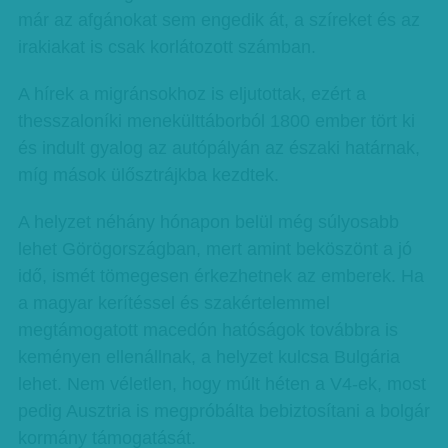
már az afgánokat sem engedik át, a szíreket és az
irakiakat is csak korlátozott számban.
A hírek a migránsokhoz is eljutottak, ezért a
thesszaloníki menekülttáborból 1800 ember tört ki
és indult gyalog az autópályán az északi határnak,
míg mások ülősztrájkba kezdtek.
A helyzet néhány hónapon belül még súlyosabb
lehet Görögországban, mert amint beköszönt a jó
idő, ismét tömegesen érkezhetnek az emberek. Ha
a magyar kerítéssel és szakértelemmel
megtámogatott macedón hatóságok továbbra is
keményen ellenállnak, a helyzet kulcsa Bulgária
lehet. Nem véletlen, hogy múlt héten a V4-ek, most
pedig Ausztria is megpróbálta bebiztosítani a bolgár
kormány támogatását.