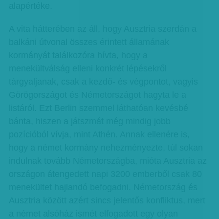
alapértéke.
A vita hátterében az áll, hogy Ausztria szerdán a
balkáni útvonal összes érintett államának
kormányát találkozóra hívta, hogy a
menekültválság elleni konkrét lépésekről
tárgyaljanak, csak a kezdő- és végpontot, vagyis
Görögországot és Németországot hagyta le a
listáról. Ezt Berlin szemmel láthatóan kevésbé
bánta, hiszen a játszmát még mindig jobb
pozícióból vívja, mint Athén. Annak ellenére is,
hogy a német kormány nehezményezte, túl sokan
indulnak tovább Németországba, mióta Ausztria az
országon átengedett napi 3200 emberből csak 80
menekültet hajlandó befogadni. Németország és
Ausztria között azért sincs jelentős konfliktus, mert
a német alsóház ismét elfogadott egy olyan