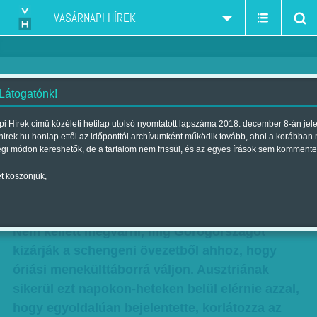
VASÁRNAPI HÍREK
 Látogatónk!
Feltorlódnak a migránsok -
i Hírek című közéleti hetilap utolsó nyomtatott lapszáma 2018. december 8-án jel
hirek.hu honlap ettől az időponttól archívumként működik tovább, ahol a korábban
Belgrád vagy Berlin csak álom,
égi módon kereshetők, de a tartalom nem frissül, és az egyes írások sem kommente
Evzoni a realitás
t köszönjük,
Szerző:
Szűcs Ágnes
| Megjelent a 2016. február 27.-i lapszámban
Nem kellett megvárni, míg Görögországot
kizárják a schengeni övezetből ahhoz, hogy
óriási menekülttáborrá váljon. Ausztriának
sikerül ezt napokon-heteken belül elérnie azzal,
hogy egyoldalúan bejelentette, korlátozza az