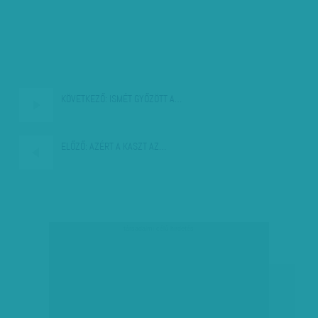
KÖVETKEZŐ:
ISMÉT GYŐZÖTT A…
ELŐZŐ:
AZÉRT A KASZT AZ…
társadalmi célú hirdetés