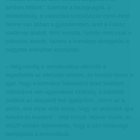
amiben hittünk”. Szerinte a hazugságok, a
médiatúlsúly, a választási szabályozás mind-mind
benne van abban a győzelemben, amit a Fidesz
vasárnap aratott. Mint mondta, nyilván nem csak a
változást akarók, hanem a kormányt támogatók is
nagyobb arányban szavaztak.
– Még mindig a demokratikus ellenzék a
legerősebb az ellenzéki oldalon, és hosszú távon is
igaz, hogy a kormányt baloldalról lehet leváltani.
Változásra van ugyanakkor szükség, a baloldali
politikát az alapjairól kell újjáépíteni. „Nincs az a
pofon, ami olyan erős lenne, hogy ne akarnánk újra
felkelni és küzdeni” - tette hozzá. Molnár Gyula, az
MSZP elnöke bejelentette, hogy a párt elnöksége
benyújtotta a lemondását.