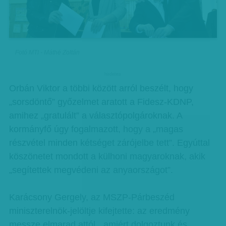
Fotó MTI - Máthé Zoltán
hirdetes
Orbán Viktor a többi között arról beszélt, hogy
„sorsdöntő” győzelmet aratott a Fidesz-KDNP,
amihez „gratulált” a választópolgároknak. A
kormányfő úgy fogalmazott, hogy a „magas
részvétel minden kétséget zárójelbe tett”. Egyúttal
köszönetet mondott a külhoni magyaroknak, akik
„segítettek megvédeni az anyaországot”.
Karácsony Gergely, az MSZP-Párbeszéd
miniszterelnök-jelöltje kifejtette: az eredmény
messze elmarad attól, „amiért dolgoztunk és