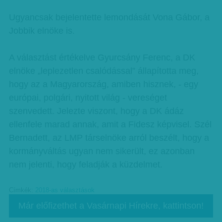
Ugyancsak bejelentette lemondását Vona Gábor, a
Jobbik elnöke is.
A választást értékelve Gyurcsány Ferenc, a DK
elnöke „leplezetlen csalódással” állapította meg,
hogy az a Magyarország, amiben hisznek, - egy
európai, polgári, nyitott világ - vereséget
szenvedett. Jelezte viszont, hogy a DK ádáz
ellenfele marad annak, amit a Fidesz képvisel. Szél
Bernadett, az LMP társelnöke arról beszélt, hogy a
kormányváltás ugyan nem sikerült, ez azonban
nem jelenti, hogy feladják a küzdelmet.
Címkék:
2018-as választások
Már előfizethet a Vasárnapi Hírekre, kattintson!