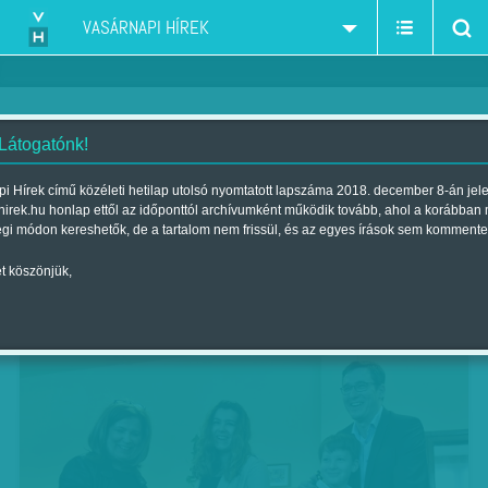
VASÁRNAPI HÍREK
 Látogatónk!
Győzelem és keserűség
i Hírek című közéleti hetilap utolsó nyomtatott lapszáma 2018. december 8-án jel
hirek.hu honlap ettől az időponttól archívumként működik tovább, ahol a korábban
Szerző:
Markotay Csaba
| 2018. április 09., hétfő 00:30
égi módon kereshetők, de a tartalom nem frissül, és az egyes írások sem kommente
t köszönjük,
Éjfél körül értékelték a pártok vezetői a
vasárnapi választás eredményét.